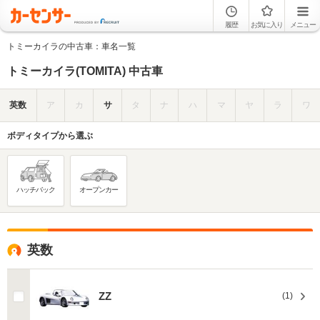
履歴
お気に入り
メニュー
トミーカイラの中古車：車名一覧
トミーカイラ(TOMITA) 中古車
英数
ア
カ
サ
タ
ナ
ハ
マ
ヤ
ラ
ワ
ボディタイプから選ぶ
ハッチバック
オープンカー
英数
ZZ
(1)