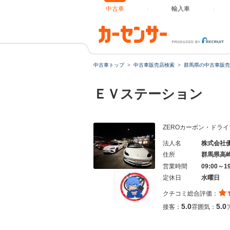
中古車
輸入車
中古車トップ
中古車販売店検索
群馬県の中古車販売
ＥＶステーション
ZEROカーボン・ドラ
法人名
株式会社
住所
群馬県高
営業時間
09:00～1
定休日
水曜日
クチコミ総合評価：
5.0
5.0
接客：
雰囲気：