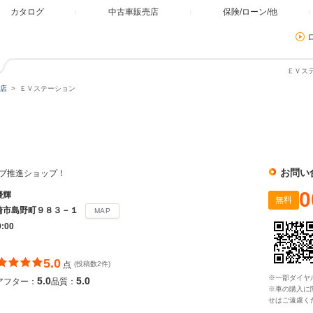
カタログ
中古車販売店
保険/ローン/他
ＥＶステ
店
ＥＶステーション
お問い
イブ推進ショップ！
0
優輝
無料
崎市島野町９８３－１
MAP
9:00
5.0
点
(投稿数2件)
※一部ダイヤ
5.0
5.0
アフター：
品質：
※車の購入に
せはご遠慮く