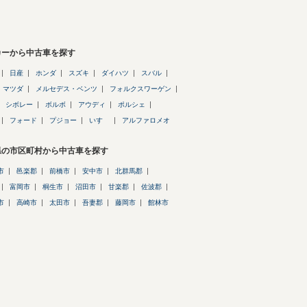
カーから中古車を探す
日産
ホンダ
スズキ
ダイハツ
スバル
マツダ
メルセデス・ベンツ
フォルクスワーゲン
シボレー
ボルボ
アウディ
ポルシェ
フォード
プジョー
いすゞ
アルファロメオ
県の市区町村から中古車を探す
市
邑楽郡
前橋市
安中市
北群馬郡
富岡市
桐生市
沼田市
甘楽郡
佐波郡
市
高崎市
太田市
吾妻郡
藤岡市
館林市