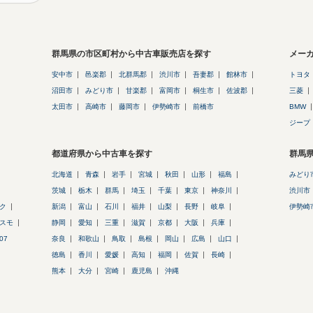
群馬県の市区町村から中古車販売店を探す
メー
安中市
邑楽郡
北群馬郡
渋川市
吾妻郡
館林市
トヨタ
沼田市
みどり市
甘楽郡
富岡市
桐生市
佐波郡
三菱
太田市
高崎市
藤岡市
伊勢崎市
前橋市
BMW
ジープ
都道府県から中古車を探す
群馬
北海道
青森
岩手
宮城
秋田
山形
福島
みどり
茨城
栃木
群馬
埼玉
千葉
東京
神奈川
渋川市
ック
新潟
富山
石川
福井
山梨
長野
岐阜
伊勢崎
スモ
静岡
愛知
三重
滋賀
京都
大阪
兵庫
07
奈良
和歌山
鳥取
島根
岡山
広島
山口
徳島
香川
愛媛
高知
福岡
佐賀
長崎
熊本
大分
宮崎
鹿児島
沖縄