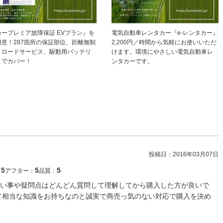
カープレミア故障保証 EVプラン』を
電気自動車レンタカー『e-レンタカー』
用意！287箇所の保証部位、距離無制
2,200円／時間から気軽にお使いいただ
、ロードサービス、駆動用バッテリ
けます。環境にやさしい電気自動車レ
までカバー！
ンタカーです。
投稿日：
2016年03月07日
5
5
5
：
アフター：
品質：
い事や疑問点はどんどん質問して理解してから購入した方が良いで
て相当な知識をお持ちなのと誠実で商売っ気のない対応で購入を決め