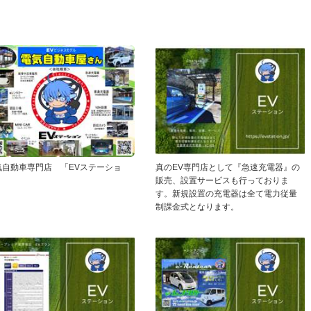
気自動車専門店 「EVステーショ
真のEV専門店として『急速充電器』の
」
販売、設置サービスも行っておりま
す。新規設置の充電器は全て電力従量
制課金式となります。