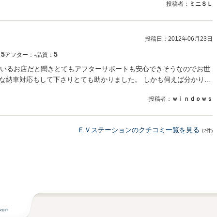
投稿者：
ミニＳＬ
投稿日：
2012年06月23日
5
‐
5
：
アフター：
品質：
いるお店だと聞きとてもアフターサポートも安心できそうなのでお世
速な納車対応もして下さりとても助かりました。 しかも伺えば分かり…
投稿者：
ｗｉｎｄｏｗｓ
ＥＶステーションのクチコミ一覧を見る
(2件)