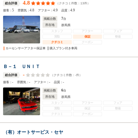
4.8
（クチコミ件数：
13
件）
総合評価
5
4.8
4.9
4.9
接客：
雰囲気：
アフター：
品質：
7
掲載台数
台
所在地
群馬県
スタッフ
アフター
フェア
買取
保証
整備
クチコミ
クーポン
カーセンサーアフター保証車
購入プラン付き車両
Ｂ－１ ＵＮＩＴ
-
（クチコミ件数：
-
件）
総合評価
-
-
-
-
接客：
雰囲気：
アフター：
品質：
6
掲載台数
台
所在地
群馬県
スタッフ
アフター
フェア
買取
保証
整備
クチコミ
クーポン
（有）オートサービス・セヤ