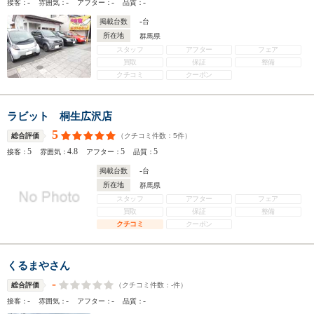
-
-
-
-
接客：
雰囲気：
アフター：
品質：
-
掲載台数
台
所在地
群馬県
スタッフ
アフター
フェア
買取
保証
整備
クチコミ
クーポン
ラビット 桐生広沢店
5
（クチコミ件数：
5
件）
総合評価
5
4.8
5
5
接客：
雰囲気：
アフター：
品質：
-
掲載台数
台
所在地
群馬県
スタッフ
アフター
フェア
買取
保証
整備
クチコミ
クーポン
くるまやさん
-
（クチコミ件数：
-
件）
総合評価
-
-
-
-
接客：
雰囲気：
アフター：
品質：