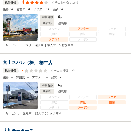
4
（クチコミ件数：
1
件）
総合評価
4
4
4
4
接客：
雰囲気：
アフター：
品質：
6
掲載台数
台
所在地
群馬県
スタッフ
アフター
フェア
買取
保証
整備
クチコミ
クーポン
カーセンサーアフター保証車
購入プラン付き車両
富士スバル（株） 桐生店
-
（クチコミ件数：
-
件）
総合評価
-
-
-
-
接客：
雰囲気：
アフター：
品質：
6
掲載台数
台
所在地
群馬県
スタッフ
アフター
フェア
買取
保証
整備
クチコミ
クーポン
カーセンサー認定車
購入プラン付き車両
大川モータース