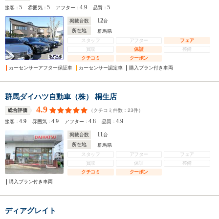
5
5
4.9
5
接客：
雰囲気：
アフター：
品質：
12
掲載台数
台
所在地
群馬県
スタッフ
アフター
フェア
買取
保証
整備
クチコミ
クーポン
カーセンサーアフター保証車
カーセンサー認定車
購入プラン付き車両
群馬ダイハツ自動車（株） 桐生店
4.9
（クチコミ件数：
23
件）
総合評価
4.9
4.9
4.8
4.9
接客：
雰囲気：
アフター：
品質：
11
掲載台数
台
所在地
群馬県
スタッフ
アフター
フェア
買取
保証
整備
クチコミ
クーポン
購入プラン付き車両
ディアグレイト