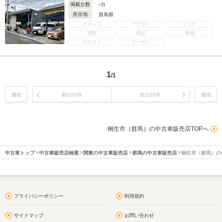
-
掲載台数
台
所在地
群馬県
スタッフ
アフター
フェア
買取
保証
整備
クチコミ
クーポン
1
/1
最初
前の20件
次の20件
最後
桐生市（群馬）の中古車販売店TOPへ
中古車トップ
中古車販売店検索
関東の中古車販売店
群馬の中古車販売店
桐生市（群馬）の
プライバシーポリシー
利用規約
サイトマップ
お問い合わせ