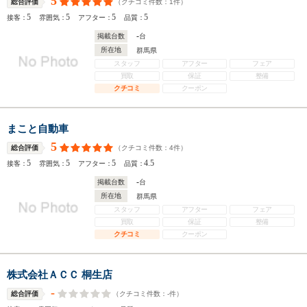
5
（クチコミ件数：
1
件）
総合評価
5
5
5
5
接客：
雰囲気：
アフター：
品質：
-
掲載台数
台
所在地
群馬県
スタッフ
アフター
フェア
買取
保証
整備
クチコミ
クーポン
まこと自動車
5
（クチコミ件数：
4
件）
総合評価
5
5
5
4.5
接客：
雰囲気：
アフター：
品質：
-
掲載台数
台
所在地
群馬県
スタッフ
アフター
フェア
買取
保証
整備
クチコミ
クーポン
株式会社ＡＣＣ 桐生店
-
（クチコミ件数：
-
件）
総合評価