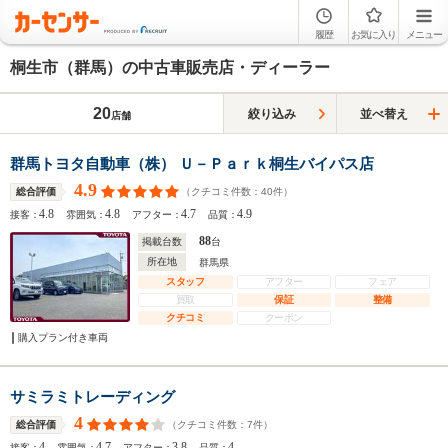
履歴
お気に入り
メニュー
桐生市（群馬）の中古車販売店・ディーラー
20
絞り込み
並べ替え
店舗
群馬トヨタ自動車（株） Ｕ－Ｐａｒｋ桐生バイパス店
4.9
（クチコミ件数：
40
件）
総合評価
4.8
4.8
4.7
4.9
接客：
雰囲気：
アフター：
品質：
88
掲載台数
台
所在地
群馬県
スタッフ
アフター
フェア
買取
保証
整備
クチコミ
クーポン
購入プラン付き車両
サミラミトレーディング
4
（クチコミ件数：
7
件）
総合評価
4
4.7
3.8
4
接客：
雰囲気：
アフター：
品質：