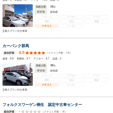
34
掲載台数
台
所在地
群馬県
スタッフ
アフター
フェア
買取
保証
整備
クチコミ
クーポン
購入プラン付き車両
カーバンク群馬
4.9
（クチコミ件数：
7
件）
総合評価
4.9
4.7
4.7
5
接客：
雰囲気：
アフター：
品質：
30
掲載台数
台
所在地
群馬県
スタッフ
アフター
フェア
買取
保証
整備
クチコミ
クーポン
購入プラン付き車両
フォルクスワーゲン桐生 認定中古車センター
-
（クチコミ件数：
-
件）
総合評価