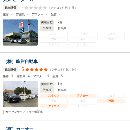
-
（クチコミ件数：
-
件）
総合評価
-
-
-
-
接客：
雰囲気：
アフター：
品質：
2
掲載台数
台
所在地
群馬県
スタッフ
アフター
フェア
買取
保証
整備
クチコミ
クーポン
（株）峰岸自動車
5
（クチコミ件数：
1
件）
総合評価
5
4
5
5
接客：
雰囲気：
アフター：
品質：
1
掲載台数
台
所在地
群馬県
スタッフ
アフター
フェア
買取
保証
整備
クチコミ
クーポン
カーセンサーアフター保証車
（有）カーオー