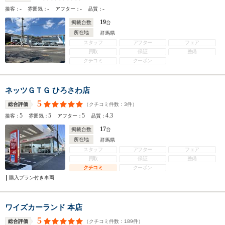
-
-
-
-
接客：
雰囲気：
アフター：
品質：
19
掲載台数
台
所在地
群馬県
スタッフ
アフター
フェア
買取
保証
整備
クチコミ
クーポン
ネッツＧＴＧ ひろさわ店
5
（クチコミ件数：
3
件）
総合評価
5
5
5
4.3
接客：
雰囲気：
アフター：
品質：
17
掲載台数
台
所在地
群馬県
スタッフ
アフター
フェア
買取
保証
整備
クチコミ
クーポン
購入プラン付き車両
ワイズカーランド 本店
5
（クチコミ件数：
189
件）
総合評価