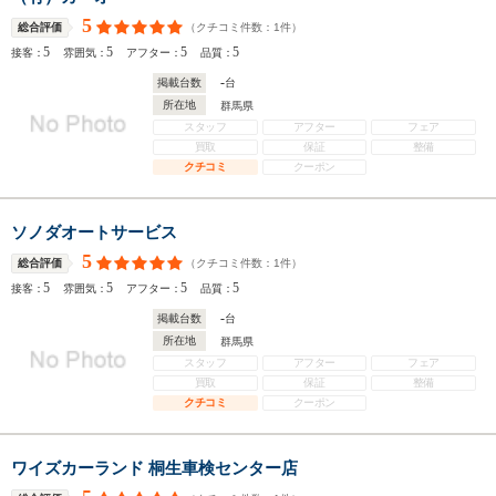
5
（クチコミ件数：
1
件）
総合評価
5
5
5
5
接客：
雰囲気：
アフター：
品質：
-
掲載台数
台
所在地
群馬県
スタッフ
アフター
フェア
買取
保証
整備
クチコミ
クーポン
ソノダオートサービス
5
（クチコミ件数：
1
件）
総合評価
5
5
5
5
接客：
雰囲気：
アフター：
品質：
-
掲載台数
台
所在地
群馬県
スタッフ
アフター
フェア
買取
保証
整備
クチコミ
クーポン
ワイズカーランド 桐生車検センター店