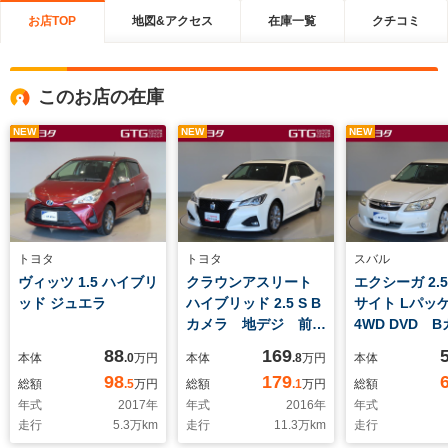
お店TOP
地図&アクセス
在庫一覧
クチコミ
このお店の在庫
NEW
NEW
NEW
トヨタ
トヨタ
スバル
ヴィッツ 1.5 ハイブリ
クラウンアスリート
エクシーガ 2.5
ッド ジュエラ
ハイブリッド 2.5 S B
サイト Lパッ
カメラ 地デジ 前車
4WD DVD 
追従機能 ナビTV
ラ フルセグ
88
169
本体
.0
万円
本体
.8
万円
本体
キーレスエントリー
ETC アイド
98
179
総額
.5
万円
総額
.1
万円
総額
全席パワーウインド
トップ 4WD
年式
2017
年
年式
2016
年
年式
ウ 電動シート スマ
セスキー ア
走行
5.3
万km
走行
11.3
万km
走行
ートキー 盗難防止シ
ール オート