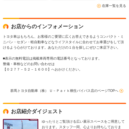
ステム 横滑防止装
コントロール
在庫一覧を見る
置 ETC エアコン
ーナビ 横滑
LEDライト カーテン
置 電動シー
エアバッグ AUX
お店からのインフォメーション
トヨタ車はもちろん、お客様のご要望に広くお答えできるようコンパクト・ミ
ニバン・セダン・軽自動車などなライフスタイルに合わせてお車選びをして頂
けるよう心がけております。あなただけの１台を探しにぜひご来店下さい。
■表示の無料電話は掲載車両専用の電話番号となっております。
整備・車検などのお問い合わせは
【０２７７－５２－１６００】へおかけください。
群馬トヨタ自動車（株） Ｕ－Ｐａｒｋ桐生バイパス店のページTOPへ
お店紹介ダイジェスト
ゆったりとご覧頂ける広い展示スペースをご用意して
おります。スタッフ一同、心よりお待ちしておりま