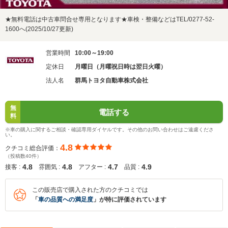
★無料電話は中古車問合せ専用となります★車検・整備などはTEL/0277‐52‐
1600へ(2025/10/27更新)
営業時間
10:00～19:00
定休日
月曜日（月曜祝日時は翌日火曜）
法人名
群馬トヨタ自動車株式会社
無
電話する
料
※車の購入に関するご相談・確認専用ダイヤルです。その他のお問い合わせはご遠慮くださ
い。
4.8
クチコミ総合評価：
（投稿数40件）
4.8
4.8
4.7
4.9
接客 :
雰囲気 :
アフター :
品質 :
この販売店で購入された方のクチコミでは
「
車の品質への満足度
」が特に評価されています