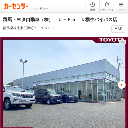
履歴
お気に入り
メニュー
群馬トヨタ自動車（株） Ｕ－Ｐａｒｋ桐生バイパス店
群馬県桐生市広沢町５－１５３０
MAP
1/7