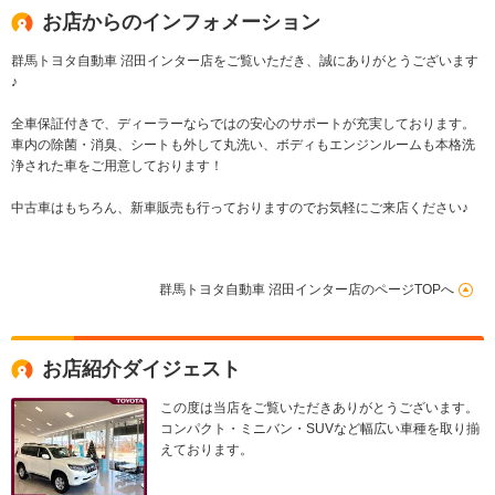
り防止機能 AWD
お店からのインフォメーション
エアバッグ
群馬トヨタ自動車 沼田インター店をご覧いただき、誠にありがとうございます
♪
全車保証付きで、ディーラーならではの安心のサポートが充実しております。
車内の除菌・消臭、シートも外して丸洗い、ボディもエンジンルームも本格洗
浄された車をご用意しております！
中古車はもちろん、新車販売も行っておりますのでお気軽にご来店ください♪
群馬トヨタ自動車 沼田インター店のページTOPへ
お店紹介ダイジェスト
この度は当店をご覧いただきありがとうございます。
コンパクト・ミニバン・SUVなど幅広い車種を取り揃
えております。