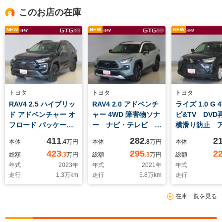
このお店の在庫
NEW
NEW
NEW
トヨタ
トヨタ
トヨタ
RAV4 2.5 ハイブリッ
RAV4 2.0 アドベンチ
ライズ 1.0 G 
ド アドベンチャー オ
ャー 4WD 障害物ソナ
ビ&TV DV
フロード パッケージII
ー ナビ・テレビ バ
横滑り防止 
E-Four 4WD メディ
ックモニタ 点検記録
イール メン
411
282
2
本体
.4
万円
本体
.8
万円
本体
アプレイヤー接続 盗
簿 ワンオーナ アル
ノート 衝突
423
295
2
総額
.3
万円
総額
.3
万円
総額
難防止システム 黒革
ミ LEDランプ
テム LEDヘ
年式
2023
年
年式
2021
年
年式
シート ナビTV オ
PS ESC 4WD車
ト 寒冷地 E
走行
1.3
万km
走行
5.8
万km
走行
ートエアコン LEDヘ
メディアプレイヤー接
マートキー 
ッドライト 地デジフ
続 パワーウインド
メモリーナビ
在庫一覧を見る
ルセグ リヤカメラ
ウ クルーズC エア
ス アイドリ
オートクルーズコント
コン サイドエアバッ
ップ ABS
ロール ABS 横滑
グ ABS