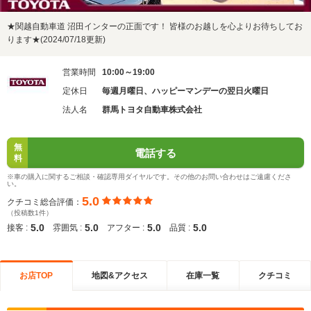
★関越自動車道 沼田インターの正面です！ 皆様のお越しを心よりお待ちしてお
ります★(2024/07/18更新)
営業時間
10:00～19:00
定休日
毎週月曜日、ハッピーマンデーの翌日火曜日
法人名
群馬トヨタ自動車株式会社
無
電話する
料
※車の購入に関するご相談・確認専用ダイヤルです。その他のお問い合わせはご遠慮くださ
い。
5.0
クチコミ総合評価：
（投稿数1件）
5.0
5.0
5.0
5.0
接客 :
雰囲気 :
アフター :
品質 :
お店TOP
地図&アクセス
在庫一覧
クチコミ