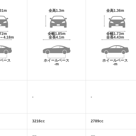
.31m
全高
1.3m
全高
1.36m
.72m
全幅
1.85m
全幅
1.73m
m～4.18m
全長
4.1m
全長
4.43m
ベース
ホイールベース
ホイールベース
m
-m
-m
-
-
3216cc
2789cc