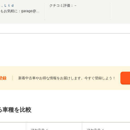
．，Ｌｔｄ
クチコミ評価：－
おかげさまで２９周年！メールもお気軽に：garage@dayxday.com
登録
新着中古車やお得な情報をお届けします。今すぐ登録しよう！
る車種を比較