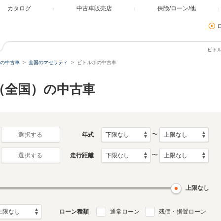
カタログ
中古車販売店
保険/ローン/他
ビト
の中古車
全国のマセラティ
ビトルボの中古車
（全国）の中古車
〜
年式
選択する
〜
走行距離
選択する
上限なし
ローン種類
通常ローン
残価・据置ローン