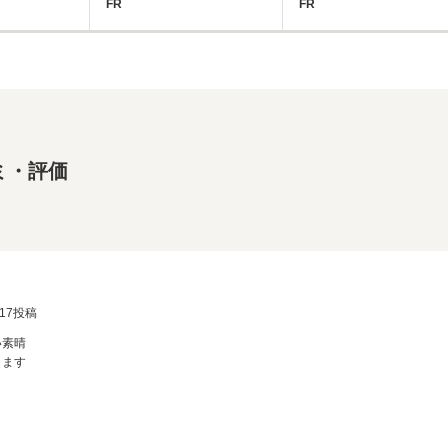
FR
FR
ミ・評価
2/17投稿
い素晴
します