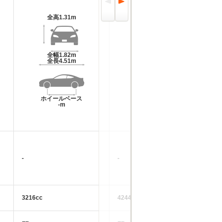
全高
1.31m
全高
1.31m
全幅
1.82m
全幅
1.82m
全長
4.51m
全長
4.3m
ホイールベース
ホイールベース
-m
-m
-
-
-
3216cc
4244cc
42