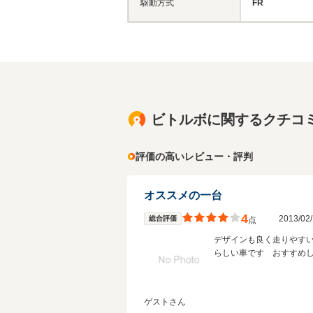
駆動方式
FR
ビトルボに関するクチコ
評価の高いレビュー・評判
オススメの一台
4
2013/0
総合評価
点
デザインも良く走りやす
らしい車です おすすめ
ゲストさん