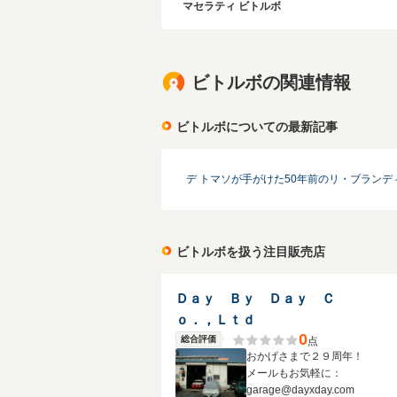
マセラティ ビトルボ
ビトルボの関連情報
ビトルボについての最新記事
デ トマソが手がけた50年前のリ・ブラン
ビトルボを扱う注目販売店
Ｄａｙ Ｂｙ Ｄａｙ Ｃ
ｏ．，Ｌｔｄ
0
総合評価
点
おかげさまで２９周年！
メールもお気軽に：
garage@dayxday.com