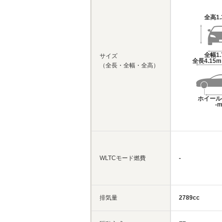
全高
1
全幅
1
サイズ
全長
4.15
（全長・全幅・全高）
ホイール
-
WLTCモード燃費
-
排気量
2789cc