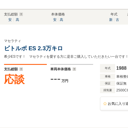
支払総額
本体価格
年式
安
高
安
高
新
古
マセラティ
ビトルボ ES 2.3万キロ
1988
年式
支払総額
車両本体価格
---
応談
車検整
車検
万円
保証無
保証
2500C
排気量
お気に入り