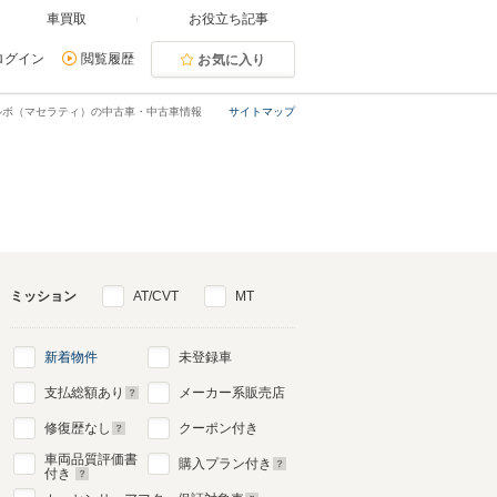
車買取
お役立ち記事
ログイン
閲覧履歴
お気に入り
ルボ（マセラティ）の中古車・中古車情報
サイトマップ
ミッション
AT/CVT
MT
新着物件
未登録車
支払総額あり
メーカー系販売店
修復歴なし
クーポン付き
車両品質評価書
購入プラン付き
付き