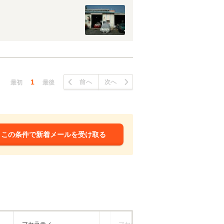
1
前へ
次へ
最初
最後
この条件で新着メールを受け取る