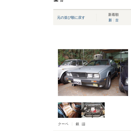
台
新着順
元の並び順に戻す
新
古
クーペ
銀