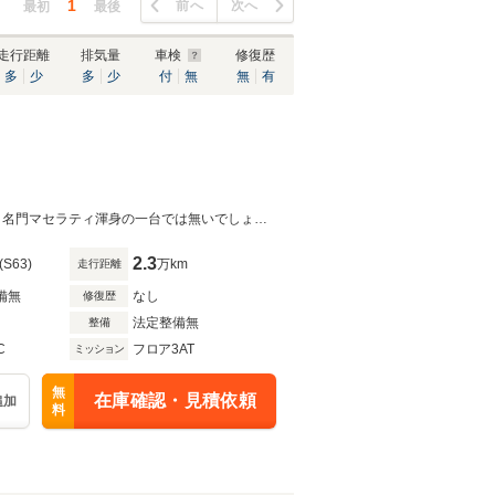
1
前へ
次へ
最初
最後
走行距離
排気量
車検
修復歴
多
少
多
少
付
無
無
有
希少ESです！ マセラティを愛する方に是非ご購入していただきたい一台です！名門マセラティ渾身の一台では無いでしょうか！！ このモデルだけNACAダクトの向きが違います！
2.3
(S63)
万km
走行距離
備無
なし
修復歴
法定整備無
整備
C
フロア3AT
ミッション
無
在庫確認・見積依頼
追加
料