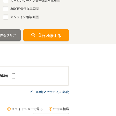
カーセンサーアフター保証対象車
360
°画像付き車両
オンライン相談可
1
条件をクリア
台 検索する
---
新車時)
---
ビトルボ(マセラティ)の燃費
スライドショーで見る
中古車相場