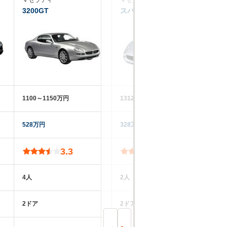
マセラティ
マセラティ
マ
3200GT
スパイダー
ク
1100～1150万円
1312.5～1359.8万円
12
528万円
328万円
30
3.3
4.3
4人
2人
4
2ドア
2ドア
2