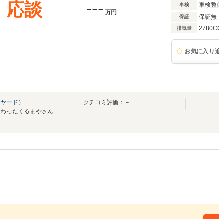
---
応談
車検整
車検
万円
保証無
保証
2780C
排気量
お気に入り
クヤード）
クチコミ評価：－
変わったくるまやさん