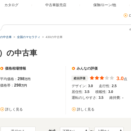
カタログ
中古車販売店
保険/ローン/他
の中古車
全国のマセラティ
430の中古車
国）の中古車
価格相場情報
みんなの評価
3.0
298
総合評価
平均価格：
点
万円
298
価格帯：
万円
デザイン:
3.0
走行性:
2.5
居住性:
3.5
積載性:
3.0
運転のしやすさ:
3.5
維持費:
-
詳しく見る
詳しく見る