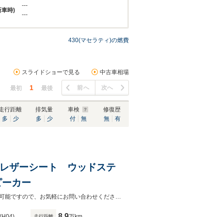
---
新車時)
---
430(マセラティ)の燃費
スライドショーで見る
中古車相場
1
前へ
次へ
最初
最後
走行距離
排気量
車検
修復歴
多
少
多
少
付
無
無
有
 黒レザーシート ウッドステ
ピーカー
輸入車のプロがご提案させていただきます。他グレードや他色などもお取り寄せ可能ですので、お気軽にお問い合わせください。
8.9
(H04)
万km
走行距離