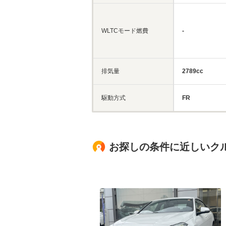
WLTCモード燃費
-
排気量
2789cc
駆動方式
FR
お探しの条件に近しいク