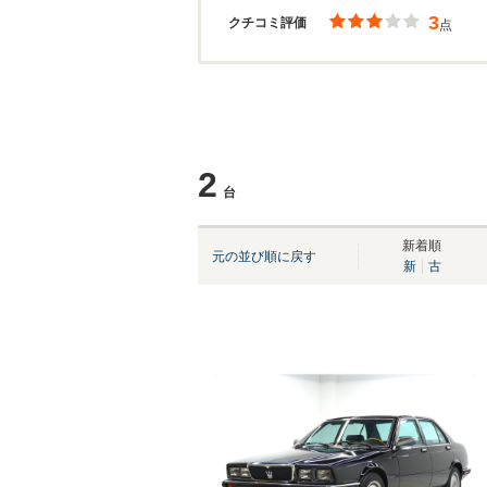
3
クチコミ評価
点
2
台
新着順
元の並び順に戻す
新
古