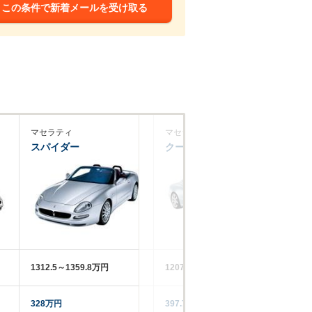
この条件で新着メールを受け取る
マセラティ
マセラティ
ラ
スパイダー
クーペ
テ
1312.5～1359.8万円
1207.5～1491万円
41
328万円
397.7万円
‐‐