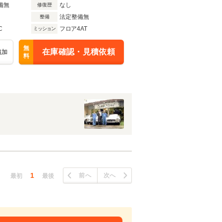
備無
なし
修復歴
法定整備無
整備
C
フロア4AT
ミッション
無
在庫確認・見積依頼
追加
料
1
前へ
次へ
最初
最後