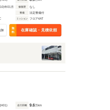
R10)年01月
なし
修復歴
法定整備付
整備
C
フロア4AT
ミッション
無
在庫確認・見積依頼
追加
料
9.6
(H01)
万km
走行距離