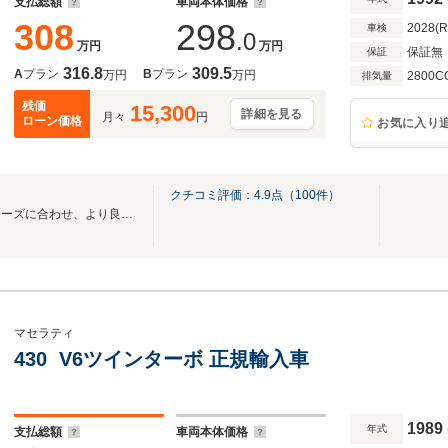
支払総額
車両本体価格
308
298
2028(
車検
.0
万円
万円
保証無
保証
316.8
309.5
A
プラン
B
プラン
万円
万円
2800C
排気量
残価
15,300
詳細を見る
月々
円
ローン価格
お気に入り
クチコミ評価：
4.9
点（
100
件）
自動車のプロとしてお客様のニーズに合わせ、より良いご提案をさせていただきます。
マセラティ
430 V6ツインターボ 正規輸入車
1989
年式
支払総額
車両本体価格