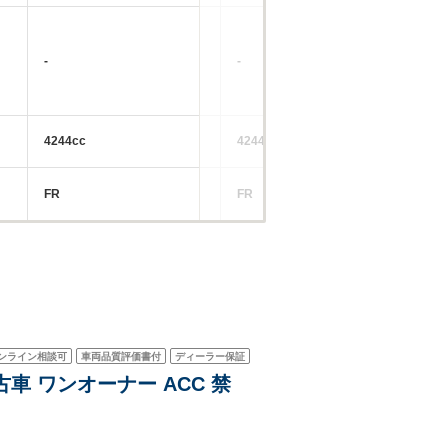
-
-
-
4244cc
4244cc
19
FR
FR
FF
ンライン相談可
車両品質評価書付
ディーラー保証
古車 ワンオーナー ACC 禁