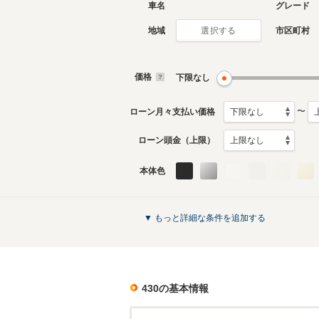
車名
グレード
地域
市区町村
選択する
価格
下限なし
〜
ローン月々支払い価格
ローン頭金（上限）
本体色
▼ もっと詳細な条件を追加する
430
の基本情報