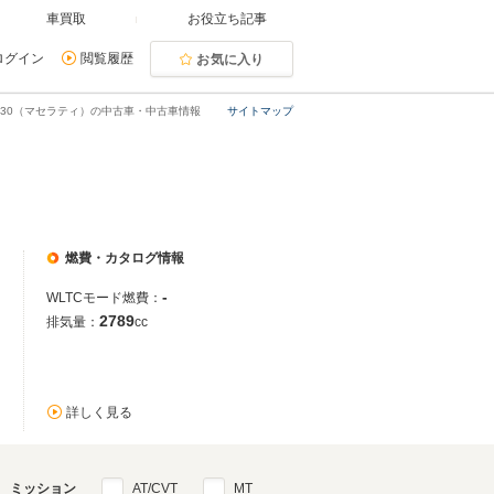
車買取
お役立ち記事
ログイン
閲覧履歴
お気に入り
430（マセラティ）の中古車・中古車情報
サイトマップ
燃費・カタログ情報
-
WLTCモード燃費：
2789
排気量：
cc
詳しく見る
ミッション
AT/CVT
MT