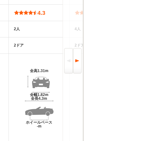
4.3
4.4
2人
4人
5
2ドア
2ドア
4
全高
1.31m
全高
1.3m～1.31m
全幅
1.82m
全幅
1.82m～1.83m
全長
4.3m
全長
4.51m～4.53m
ホイールベース
ホイールベース
-m
-m