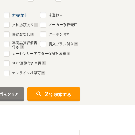
新着物件
未登録車
支払総額あり
メーカー系販売店
修復歴なし
クーポン付き
車両品質評価書
購入プラン付き
付き
カーセンサーアフター保証対象車
360
°画像付き車両
オンライン相談可
2
条件をクリア
台 検索する