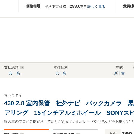
298.0
価格相場
燃費(
平均中古価格：
詳しく見る
万円
支払総額
本体価格
年式
安
高
安
高
新
古
マセラティ
430 2.8 室内保管 社外ナビ バックカメラ
アリング 15インチアルミホイール SONYス
1992
年式