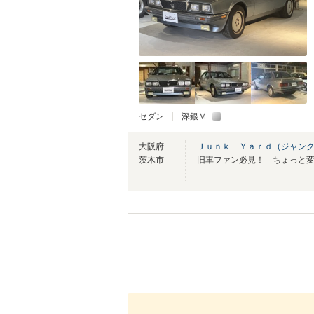
セダン
深銀Ｍ
大阪府
Ｊｕｎｋ Ｙａｒｄ（ジャン
茨木市
旧車ファン必見！ ちょっと