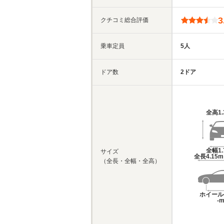
3
クチコミ総合評価
乗車定員
5人
ドア数
2ドア
全高
1
全幅
1
サイズ
全長
4.15
（全長・全幅・全高）
ホイール
-