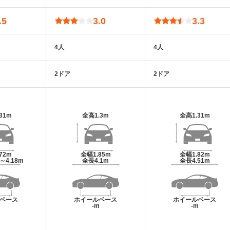
.5
3.0
3.3
4人
4人
2ドア
2ドア
.31m
全高
1.3m
全高
1.31m
.72m
全幅
1.85m
全幅
1.82m
m～4.18m
全長
4.1m
全長
4.51m
ベース
ホイールベース
ホイールベース
m
-m
-m