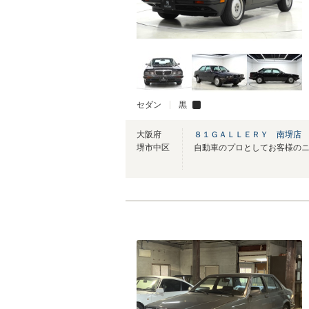
セダン
黒
大阪府
８１ＧＡＬＬＥＲＹ 南堺店
堺市中区