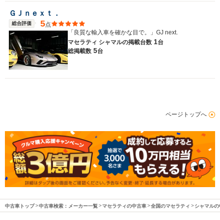
ＧＪｎｅｘｔ．
5
総合評価
点
「良質な輸入車を確かな目で。」GJ next.
1
マセラティ シャマルの
掲載台数
台
5
総掲載数
台
ページトップへ
中古車トップ
中古車検索：メーカー一覧
マセラティの中古車
全国のマセラティ
シャマルの