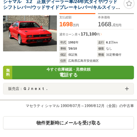
シャマル 3.2 正規ディーラー車/24年式タイヤ/ウッド
シフトレバー/ウッドサイドブレーキレバー/キルスイッ
チ/16インチアルミホイール/左ハンドル/エアコン/ブラッ
支払総額
本体価格
クレザーシート/KENWOODオーディオ/SONYスピーカー
1698
1668.
0
万円
万円
171,100
通常ローン
月々
円
年式
1992
年
走行
6.2
万km
車検
'26/10
修復
なし
保証
保証無
整備
法定整備付
住所
広島県広島市安佐南区
今すぐ在庫確認・見積依頼
無
電話する
料
販売店：
ＧＪｎｅｘｔ．
マセラティ シャマル 1990年07月～1996年12月（全国）の中古車
物件更新時にメールを受け取る