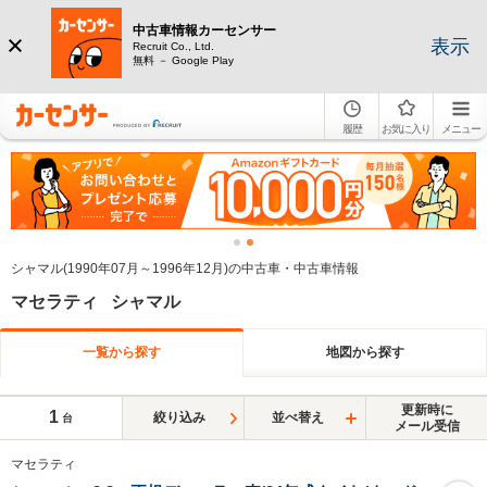
中古車情報カーセンサー
表示
Recruit Co., Ltd.
無料 － Google Play
履歴
お気に入り
メニュー
シャマル(1990年07月～1996年12月)の中古車・中古車情報
マセラティ シャマル
一覧から探す
地図から探す
更新時に
1
絞り込み
並べ替え
台
メール受信
マセラティ