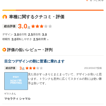
WLTCモード
車種に関するクチコミ・評価
-
-
-
燃費
3.0
総合評価
点
3.0
2.5
3.0
デザイン :
走行性 :
居住性 :
3.0
2.5
-
排気量
2789cc
2789cc
3216cc
積載性 :
運転しやすさ :
維持費 :
駆動方式
FR
FR
FR
評価の低いレビュー・評判
目立つデザインの割に普通に乗れます
3
総合評価
2013/03/27投稿
点
見た目がすっきりとまとまっていて、デザインが良いと思
います。トランクも意外に広くてスタイルの割には使い勝
手は良いです。
ゲストさん
マセラティ シャマル