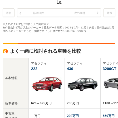
1
/1
最初
前の30件
次の30件
最後
※人気のクルマは平均1ヶ月で掲載終了
物件数合計1万台以上のメーカー｜算出データ期間：2024年9月～11月｜内容：物件数合計1万
台以上のメーカーのうち、掲載が終了した物件数が1,000台以上の場合
よく一緒に検討される車種を比較
マセラティ
マセラティ
マセラテ
222
430
3200GT
基本情報
新車価格
620～695万円
735万円
1100～1
中古車
‐‐‐万円
298万円
550万円