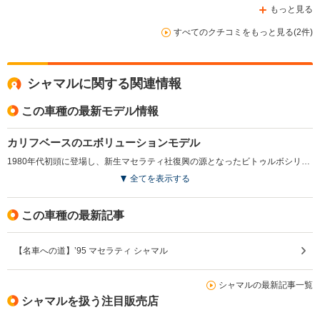
もっと見る
すべてのクチコミをもっと見る(2件)
シャマルに関する関連情報
この車種の最新モデル情報
カリフベースのエボリューションモデル
1980年代初頭に登場し、新生マセラティ社復興の源となったビトゥルボシリーズ。ビトゥルボをベースにスペシャルチューニングを施し、スポーツモデルに仕立てたのがシャマルだ。1989（H1）年に発表され、1990（H2）年から生産・販売された。正確にはビトゥルボをショートホイールベース化したスポーツモデル、カリフのエボリューションともいうべきモデル。デザインデコレーションは特徴的なリアフェンダーのデザインからもわかるように、ランボルギーニカウンタックを手がけたマルチェロ・ガンディーニが担当した。のちのメインモデル、ギブリへと発展するデザインイメージカーでもあった。搭載されるエンジンはオールアルミ製3.2LのV8のDOHCで、これにツインターボを付加し326psというビッグパワーをものにしていた。6MTが組み合わされ、最高速度は260km/h以上を誇る。（1990.7）
全てを表示する
この車種の最新記事
【名車への道】’95 マセラティ シャマル
シャマルの最新記事一覧
シャマルを扱う注目販売店