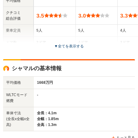
平均価格
クチコミ
3.5
3.0
3.3
総合評価
乗車定員
5人
5人
4人
ドア数
2ドア
4ドア
2ドア
▼
全てを表示する
全高
全高
全
1.31m
1.36m
1.
シャマルの基本情報
平均価格
1668万円
全幅
全幅
全
サイズ
1.72m
1.73m
1.
全長
全長
WLTCモード
-
(全長x全幅x全高)
4.15m～4.18m
4.43m
4.
燃費
車体寸法
全長：4.1m
(全長x全幅x全
全幅：1.85m
ホイールベース
ホイールベース
ホイー
高)
全高：1.3m
-m
-m
もっと見る