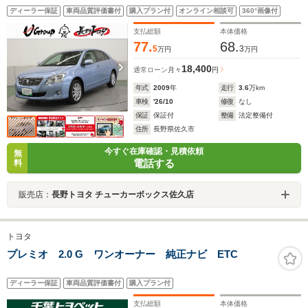
ディーラー保証
車両品質評価書付
購入プラン付
オンライン相談可
360°画像付
支払総額
本体価格
77.
68.
5
3
万円
万円
18,400
通常ローン
月々
円
年式
2009
年
走行
3.6
万km
車検
'26/10
修復
なし
保証
保証付
整備
法定整備付
住所
長野県佐久市
今すぐ在庫確認・見積依頼
無
電話する
料
販売店：
長野トヨタ チューカーボックス佐久店
トヨタ
プレミオ 2.0 G ワンオーナー 純正ナビ ETC
ディーラー保証
車両品質評価書付
購入プラン付
支払総額
本体価格