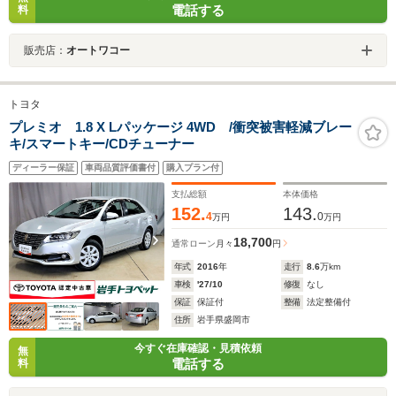
電話する
料
販売店：
オートワコー
トヨタ
プレミオ 1.8 X Lパッケージ 4WD /衝突被害軽減ブレー
キ/スマートキー/CDチューナー
ディーラー保証
車両品質評価書付
購入プラン付
支払総額
本体価格
152.
143.
4
0
万円
万円
18,700
通常ローン
月々
円
年式
2016
年
走行
8.6
万km
車検
'27/10
修復
なし
保証
保証付
整備
法定整備付
住所
岩手県盛岡市
今すぐ在庫確認・見積依頼
無
電話する
料