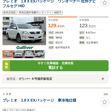
プレミオ 1.8 X EXパッケージ ワンオーナー 社外ナビ
フルセグ HID
販売店保証
車両品質評価書付
オンライン相談可
支払総額
本体価格
129.
123.
8
5
万円
万円
年式
2013
年
走行
5.5
万km
車検
'26/11
修復
なし
保証
保証付
整備
法定整備付
住所
福井県福井市
今すぐ在庫確認・見積依頼
無
電話する
料
販売店：
ガリバー ８号福井板垣店
トヨタ
PR
プレミオ 1.8 X EXパッケージ 寒冷地仕様
購入プラン付
360°画像付