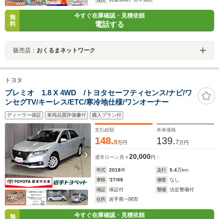
今すぐ在庫確認・見積依頼
無
電話する
料
販売店：
おくるまネットワーク
トヨタ
プレミオ 1.8 X 4WD /トヨタセーフティセンス/ナビ/ワ
ンセグTV/キーレス/ETC/寒冷地仕様/ワンオーナー
ディーラー保証
車両品質評価書付
購入プラン付
支払総額
本体価格
148.
139.
9
7
万円
万円
20,000
通常ローン
月々
円
年式
2018
年
走行
5.4
万km
車検
'27/08
修復
なし
保証
保証付
整備
法定整備付
住所
岩手県一関市
今すぐ在庫確認・見積依頼
無