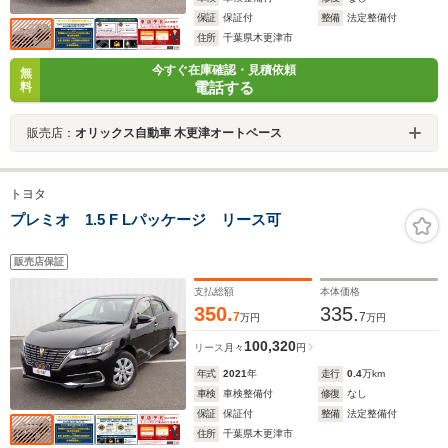
保証
保証付
整備
法定整備付
住所
千葉県木更津市
今すぐ在庫確認・見積依頼
無
電話する
料
販売店：
オリックス自動車 木更津オートベース
トヨタ
プレミオ 1.5 F Lパッケージ リース可
販売店保証
支払総額
本体価格
350.
335.
7
7
万円
万円
100,320
リース
月々
円
年式
2021
年
走行
0.4
万km
車検
車検整備付
修復
なし
保証
保証付
整備
法定整備付
住所
千葉県木更津市