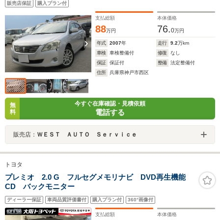
販売店保証
購入プラン付
支払総額
本体価格
88
76.
0
万円
万円
年式
2007
年
走行
9.2
万km
車検
車検整備付
修復
なし
保証
保証付
整備
法定整備付
住所
兵庫県神戸市西区
今すぐ在庫確認・見積依頼
無
電話する
料
販売店：
ＷＥＳＴ ＡＵＴＯ Ｓｅｒｖｉｃｅ
トヨタ
プレミオ 2.0 G フルセグメモリナビ DVD再生機能
CD バックモニター
ディーラー保証
車両品質評価書付
購入プラン付
360°画像付
支払総額
本体価格