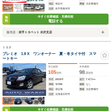
保証
保証付
整備
法定整備付
住所
岩手県奥州市
今すぐ在庫確認・見積依頼
無
電話する
料
販売店：
岩手トヨペット 水沢支店
トヨタ
プレミオ 1.8 X ワンオーナー 夏・冬タイヤ付 スマ
ートキー
支払総額
本体価格
105
98.
0
万円
万円
年式
2010
年
走行
7.4
万km
車検
'27/06
修復
なし
保証
保証無
整備
法定整備付
住所
北海道石狩市
今すぐ在庫確認・見積依頼
無