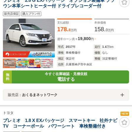
プレミオ 2.0 G EXパッケージ オプション装備車 ブラ
ウン本革シートヒーター付 ドライブレコーダー付
販売店保証
購入プラン付
支払総額
本体価格
178.
158.
8
0
万円
万円
19,800
通常ローン
月々
円
年式
2017
年
走行
1.4
万km
車検
車検整備付
修復
なし
保証
保証付
整備
法定整備付
住所
兵庫県神戸市中央区
今すぐ在庫確認・見積依頼
無
電話する
料
販売店：
おくるまネットワーク
トヨタ
NEW
プレミオ 1.8 X EXパッケージ スマートキー 社外ナビ
TV コーナーポール パワーシート 車検整備付き