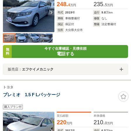
248.
235.
4
5
万円
万円
年式
2019
年
走行
9.8
万km
車検
車検整備付
修復
なし
保証
保証付
整備
法定整備付
住所
大分県大分市
今すぐ在庫確認・見積依頼
無
電話する
料
販売店：
エフケイメカニック
トヨタ
プレミオ 1.5 F Lパッケージ
購入プラン付
支払総額
本体価格
220
210.
0
万円
万円
年式
2017
年
走行
6.5
万km