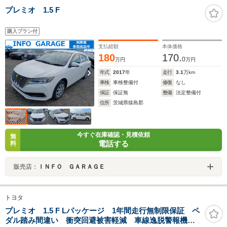
プレミオ 1.5 F
購入プラン付
支払総額
本体価格
180
170.
0
万円
万円
年式
2017
年
走行
3.1
万km
車検
車検整備付
修復
なし
保証
保証無
整備
法定整備付
住所
茨城県猿島郡
今すぐ在庫確認・見積依頼
無
電話する
料
販売店：
ＩＮＦＯ ＧＡＲＡＧＥ
トヨタ
プレミオ 1.5 F Lパッケージ 1年間走行無制限保証 ペ
ダル踏み間違い 衝突回避被害軽減 車線逸脱警報機