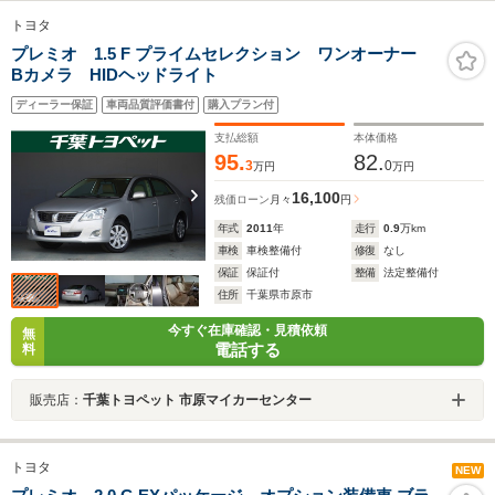
トヨタ
プレミオ 1.5 F プライムセレクション ワンオーナー
Bカメラ HIDヘッドライト
ディーラー保証
車両品質評価書付
購入プラン付
支払総額
本体価格
95.
82.
3
0
万円
万円
16,100
残価ローン
月々
円
年式
2011
年
走行
0.9
万km
車検
車検整備付
修復
なし
保証
保証付
整備
法定整備付
住所
千葉県市原市
今すぐ在庫確認・見積依頼
無
電話する
料
販売店：
千葉トヨペット 市原マイカーセンター
トヨタ
NEW