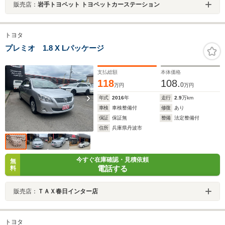
販売店：
岩手トヨペット トヨペットカーステーション
トヨタ
プレミオ 1.8 X Lパッケージ
支払総額
本体価格
118
108.
0
万円
万円
年式
2016
年
走行
2.9
万km
車検
車検整備付
修復
あり
保証
保証無
整備
法定整備付
住所
兵庫県丹波市
今すぐ在庫確認・見積依頼
無
電話する
料
販売店：
ＴＡＸ春日インター店
トヨタ