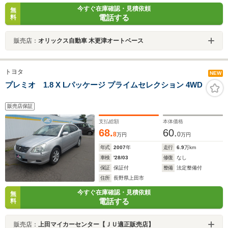
今すぐ在庫確認・見積依頼
無
電話する
料
販売店：
オリックス自動車 木更津オートベース
トヨタ
NEW
プレミオ 1.8 X Lパッケージ プライムセレクション 4WD
販売店保証
支払総額
本体価格
68.
60.
8
0
万円
万円
年式
2007
年
走行
6.9
万km
車検
'28/03
修復
なし
保証
保証付
整備
法定整備付
住所
長野県上田市
今すぐ在庫確認・見積依頼
無
電話する
料
販売店：
上田マイカーセンター【ＪＵ適正販売店】