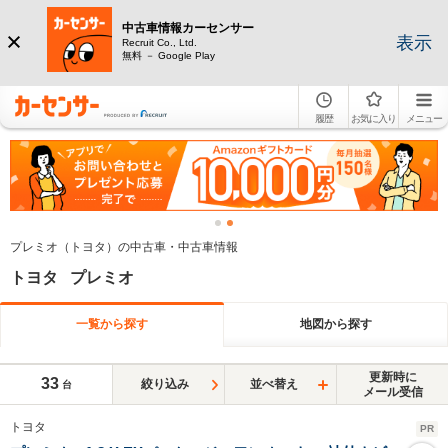
中古車情報カーセンサー
表示
Recruit Co., Ltd.
無料 － Google Play
履歴
お気に入り
メニュー
プレミオ（トヨタ）の中古車・中古車情報
トヨタ プレミオ
一覧から探す
地図から探す
更新時に
33
絞り込み
並べ替え
台
メール受信
トヨタ
PR