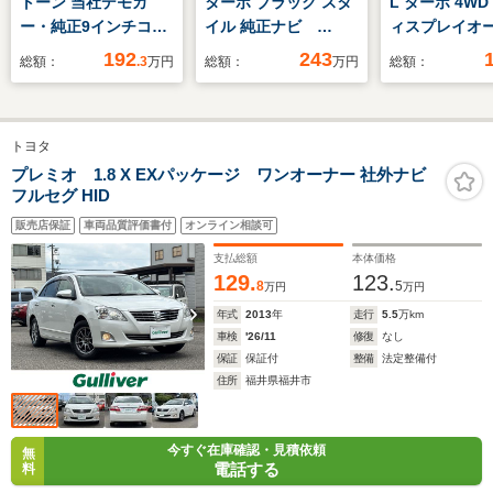
トーン 当社デモカ
ターボ ブラック スタ
L ターボ 4W
ー・純正9インチコネ
イル 純正ナビ
ィスプレイオ
クトナビTV・前後ド
ETC アルミホイー
オ 純正エン
192
243
総額：
.3
万円
総額：
万円
総額：
ライブレコーダー・両
ル ワンオーナー 禁
アカメラ ワ
側パワースライドド
煙車
パドルシフト
ア・バックカメラ・
ヒーター 夏
トヨタ
Bluetooth・ワンオー
SET ETC
ナー車
プレミオ 1.8 X EXパッケージ ワンオーナー 社外ナビ
フルセグ HID
販売店保証
車両品質評価書付
オンライン相談可
支払総額
本体価格
129.
123.
8
5
万円
万円
年式
2013
年
走行
5.5
万km
車検
'26/11
修復
なし
保証
保証付
整備
法定整備付
住所
福井県福井市
今すぐ在庫確認・見積依頼
無
電話する
料