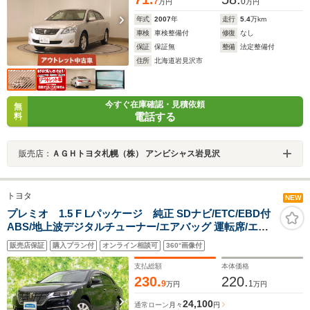
7
0
万円
万円
年式
2007
年
走行
5.4
万km
車検
車検整備付
修復
なし
保証
保証無
整備
法定整備付
住所
北海道岩見沢市
今すぐ在庫確認・見積依頼
無
電話する
料
販売店：
ＡＧＨトヨタ札幌（株） アンビシャス岩見沢
トヨタ
NEW
プレミオ 1.5 F Lパッケージ 純正 SDナビ/ETC/EBD付
ABS/地上波デジタルチューナー/エアバッグ 運転席/エア
バッグ 助手席/パワーウインドウ/キーレスエントリー/オ
販売店保証
購入プラン付
オンライン相談可
360°画像付
ートエアコン/パワーステアリング/盗難防止システム
支払総額
本体価格
230.
220.
9
1
万円
万円
24,100
通常ローン
月々
円