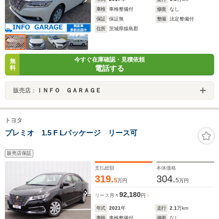
車検
車検整備付
修復
なし
保証
保証無
整備
法定整備付
住所
茨城県猿島郡
今すぐ在庫確認・見積依頼
無
電話する
料
販売店：
ＩＮＦＯ ＧＡＲＡＧＥ
トヨタ
プレミオ 1.5 F Lパッケージ リース可
販売店保証
支払総額
本体価格
319.
304.
5
5
万円
万円
92,180
リース
月々
円
年式
2021
年
走行
2.1
万km
車検
車検整備付
修復
なし