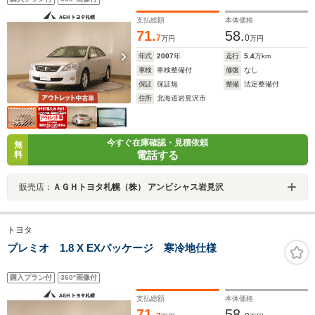
支払総額
本体価格
71.
58.
7
0
万円
万円
年式
2007
年
走行
5.4
万km
車検
車検整備付
修復
なし
保証
保証無
整備
法定整備付
住所
北海道岩見沢市
今すぐ在庫確認・見積依頼
無
電話する
料
販売店：
ＡＧＨトヨタ札幌（株） アンビシャス岩見沢
トヨタ
プレミオ 1.8 X EXパッケージ 寒冷地仕様
購入プラン付
360°画像付
支払総額
本体価格
71.
58.