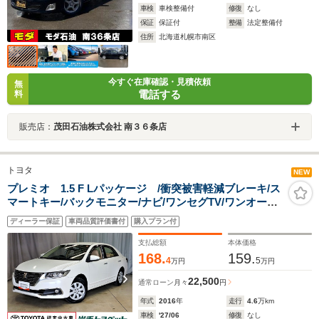
車検
車検整備付
修復
なし
保証
保証付
整備
法定整備付
住所
北海道札幌市南区
今すぐ在庫確認・見積依頼
無
電話する
料
販売店：
茂田石油株式会社 南３６条店
トヨタ
NEW
プレミオ 1.5 F Lパッケージ /衝突被害軽減ブレーキ/ス
マートキー/バックモニター/ナビ/ワンセグTV/ワンオーナ
ー
ディーラー保証
車両品質評価書付
購入プラン付
支払総額
本体価格
168.
159.
4
5
万円
万円
22,500
通常ローン
月々
円
年式
2016
年
走行
4.6
万km
車検
'27/06
修復
なし