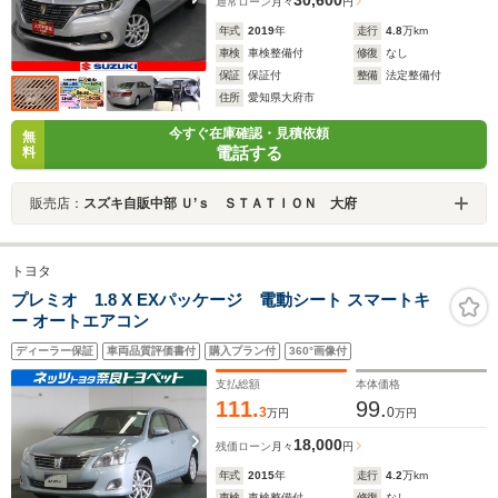
30,600
通常ローン
月々
円
年式
2019
年
走行
4.8
万km
車検
車検整備付
修復
なし
保証
保証付
整備
法定整備付
住所
愛知県大府市
今すぐ在庫確認・見積依頼
無
電話する
料
販売店：
スズキ自販中部 Ｕ’ｓ ＳＴＡＴＩＯＮ 大府
トヨタ
プレミオ 1.8 X EXパッケージ 電動シート スマートキ
ー オートエアコン
ディーラー保証
車両品質評価書付
購入プラン付
360°画像付
支払総額
本体価格
111.
99.
3
0
万円
万円
18,000
残価ローン
月々
円
年式
2015
年
走行
4.2
万km
車検
車検整備付
修復
なし