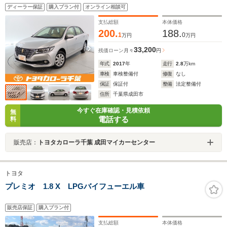
能 メモリナビ ワンセグTV バックカメラ ETC ス
ディーラー保証
購入プラン付
オンライン相談可
マートキー オートエアコン アイドリングストップ
支払総額
本体価格
200.
188.
1
0
万円
万円
33,200
残価ローン
月々
円
年式
2017
年
走行
2.8
万km
車検
車検整備付
修復
なし
保証
保証付
整備
法定整備付
住所
千葉県成田市
今すぐ在庫確認・見積依頼
無
電話する
料
販売店：
トヨタカローラ千葉 成田マイカーセンター
トヨタ
プレミオ 1.8 X LPGバイフューエル車
販売店保証
購入プラン付
支払総額
本体価格