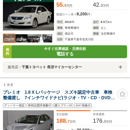
55.
42.
6
0
万円
万円
8,200
残価ローン
月々
円
年式
2012
年
走行
8.0
万km
車検
車検整備付
修復
なし
保証
保証付
整備
法定整備付
住所
千葉県千葉市花見川区
今すぐ在庫確認・見積依頼
無
電話する
料
販売店：
千葉トヨペット 長沼マイカーセンター
トヨタ
プレミオ 1.8 X Lパッケージ スズキ認定中古車 車検
整備渡し 7インチワイドナビ(ラジオ・TV・CD・DVD・
Bluetooth・MSV・SD) ETC バックカメラ 衝突被害
ディーラー保証
車両品質評価書付
購入プラン付
360°画像付
軽減ブレーキ クリアランスソナー LEDオートヘッド
ライト フロアマット
支払総額
本体価格
188.
176.
7
0
万円
万円