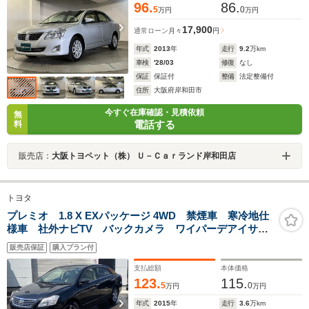
96.
86.
5
0
万円
万円
17,900
通常ローン
月々
円
年式
2013
年
走行
9.2
万km
車検
'28/03
修復
なし
保証
保証付
整備
法定整備付
住所
大阪府岸和田市
今すぐ在庫確認・見積依頼
無
電話する
料
販売店：
大阪トヨペット（株） Ｕ－Ｃａｒランド岸和田店
トヨタ
プレミオ 1.8 X EXパッケージ 4WD 禁煙車 寒冷地仕
様車 社外ナビTV バックカメラ ワイパーデアイサ
ー オートライト プッシュスタート スマートキー
販売店保証
購入プラン付
電動パワーシート
支払総額
本体価格
123.
115.
5
0
万円
万円
年式
2015
年
走行
3.6
万km