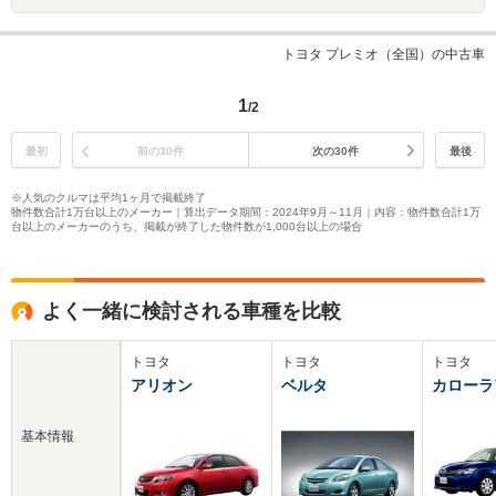
トヨタ プレミオ（全国）の中古車
1
/2
最初
前の30件
次の30件
最後
※人気のクルマは平均1ヶ月で掲載終了
物件数合計1万台以上のメーカー｜算出データ期間：2024年9月～11月｜内容：物件数合計1万
台以上のメーカーのうち、掲載が終了した物件数が1,000台以上の場合
よく一緒に検討される車種を比較
トヨタ
トヨタ
トヨタ
アリオン
ベルタ
カローラ
基本情報