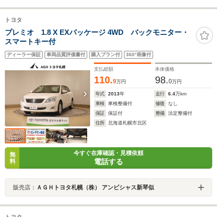
トヨタ
プレミオ 1.8 X EXパッケージ 4WD バックモニター・
スマートキー付
ディーラー保証
車両品質評価書付
購入プラン付
360°画像付
支払総額
本体価格
110.
98.
9
0
万円
万円
年式
2013
年
走行
6.4
万km
車検
車検整備付
修復
なし
保証
保証付
整備
法定整備付
住所
北海道札幌市北区
今すぐ在庫確認・見積依頼
無
電話する
料
販売店：
ＡＧＨトヨタ札幌（株） アンビシャス新琴似