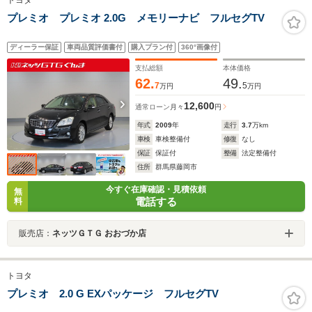
トヨタ
プレミオ プレミオ 2.0G メモリーナビ フルセグTV
ディーラー保証
車両品質評価書付
購入プラン付
360°画像付
支払総額
本体価格
62.
49.
7
5
万円
万円
12,600
通常ローン
月々
円
年式
2009
年
走行
3.7
万km
車検
車検整備付
修復
なし
保証
保証付
整備
法定整備付
住所
群馬県藤岡市
今すぐ在庫確認・見積依頼
無
電話する
料
販売店：
ネッツＧＴＧ おおづか店
トヨタ
プレミオ 2.0 G EXパッケージ フルセグTV