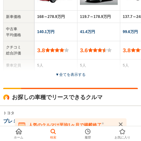
新車価格
168～278.9万円
119.7～178.9万円
137.7～2
中古車
140.1万円
41.4万円
99.6万円
平均価格
クチコミ
3.8
3.6
3.8
総合評価
乗車定員
5人
5人
5人
▼
全てを表示する
ドア数
4ドア
4ドア
4ドア
全高
全高
全高
お探しの車種でリースできるクルマ
1.48m～1.49m
1.46m～1.48m
1.46m
トヨタ
プレミオ 1.5 F Lパッケージ リース可
全幅
全幅
全
※
人気のクルマは平均1ヶ月で掲載終了
サイズ
1.7m
1.69m
1
在庫が無くなる前にお問い合わせください
全長
全長
(全長x全幅x全高)
4.57m～4.59m
4.3m
4.36
月額（
48
ヵ月リースの場合）
ホーム
検索
履歴
お気に入り