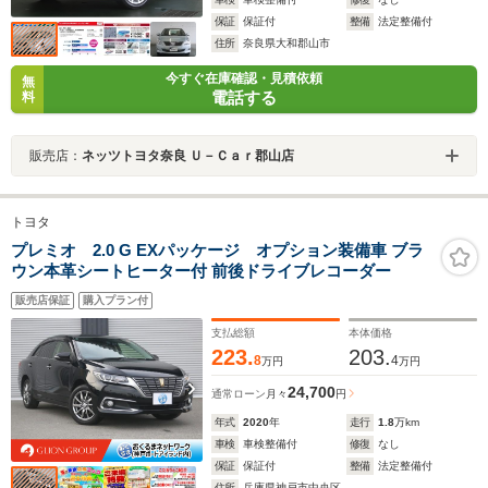
保証
保証付
整備
法定整備付
住所
奈良県大和郡山市
今すぐ在庫確認・見積依頼
無
電話する
料
販売店：
ネッツトヨタ奈良 Ｕ－Ｃａｒ郡山店
トヨタ
プレミオ 2.0 G EXパッケージ オプション装備車 ブラ
ウン本革シートヒーター付 前後ドライブレコーダー
販売店保証
購入プラン付
支払総額
本体価格
223.
203.
8
4
万円
万円
24,700
通常ローン
月々
円
年式
2020
年
走行
1.8
万km
車検
車検整備付
修復
なし
保証
保証付
整備
法定整備付
住所
兵庫県神戸市中央区