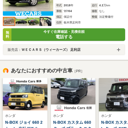
年式
2018
年
走行
4.2
万km
車検
'27/04
修復
なし
保証
保証付
整備
法定整備付
住所
栃木県足利市
今すぐ在庫確認・見積依頼
無
電話する
料
販売店：
ＷＥＣＡＲＳ（ウィーカーズ） 足利店
あなたにおすすめの中古車
［PR］
ホンダ
ホンダ
ホンダ
N-BOX ジョイ 660 2
N-BOX カスタム 660
N-BOX カスタ