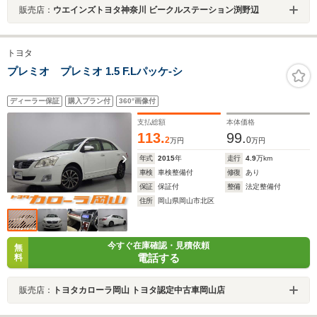
販売店：
ウエインズトヨタ神奈川 ビークルステーション渕野辺
トヨタ
プレミオ プレミオ 1.5 F.Lパッケ-シ
ディーラー保証
購入プラン付
360°画像付
支払総額
本体価格
113.
99.
2
0
万円
万円
年式
2015
年
走行
4.9
万km
車検
車検整備付
修復
あり
保証
保証付
整備
法定整備付
住所
岡山県岡山市北区
今すぐ在庫確認・見積依頼
無
電話する
料
販売店：
トヨタカローラ岡山 トヨタ認定中古車岡山店