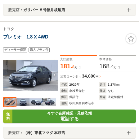
販売店：
ガリバー ８号福井板垣店
トヨタ
プレミオ 1.8 X 4WD
ディーラー保証
購入プラン付
支払総額
本体価格
181.
168.
8
9
万円
万円
34,600
通常ローン
月々
円
年式
2020
年
走行
2.2
万km
車検
車検整備付
修復
なし
保証
保証付
整備
法定整備付
住所
秋田県由利本荘市
今すぐ在庫確認・見積依頼
無
電話する
料
販売店：
（株）東北マツダ 本荘店