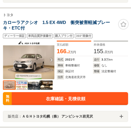
トヨタ
カローラアクシオ 1.5 EX 4WD 衝突被害軽減ブレー
キ・ETC付
ディーラー保証
車両品質評価書付
購入プラン付
360°画像付
支払総額
本体価格
166.
155.
2
0
万円
万円
年式
2021
年
走行
3.3
万km
車検
車検整備付
修復
なし
保証
保証付
整備
法定整備付
住所
北海道岩見沢市
無
在庫確認・見積依頼
料
販売店：
ＡＧＨトヨタ札幌（株） アンビシャス岩見沢