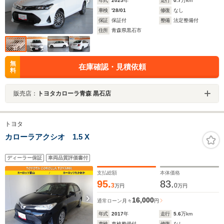
年式
2025
年
走行
0.7
万km
車検
'28/01
修復
なし
保証
保証付
整備
法定整備付
住所
青森県黒石市
無
在庫確認・見積依頼
料
販売店：
トヨタカローラ青森 黒石店
トヨタ
カローラアクシオ 1.5 X
ディーラー保証
車両品質評価書付
支払総額
本体価格
95.
83.
3
0
万円
万円
16,000
通常ローン
月々
円
年式
2017
年
走行
5.6
万km
車検
車検整備付
修復
なし