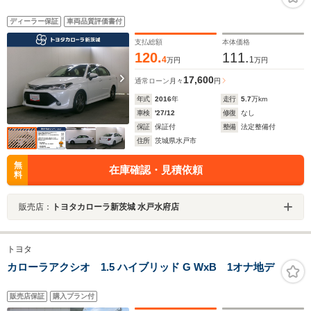
ディーラー保証
車両品質評価書付
支払総額
本体価格
120.
111.
4
1
万円
万円
17,600
通常ローン
月々
円
年式
2016
年
走行
5.7
万km
車検
'27/12
修復
なし
保証
保証付
整備
法定整備付
住所
茨城県水戸市
無
在庫確認・見積依頼
料
販売店：
トヨタカローラ新茨城 水戸水府店
トヨタ
カローラアクシオ 1.5 ハイブリッド G WxB 1オナ地デ
販売店保証
購入プラン付