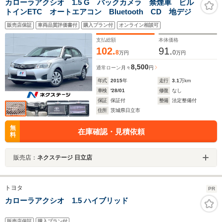
カローラアクシオ 1.5 G バックカメラ 禁煙車 ビル
トインETC オートエアコン Bluetooth CD 地デジ
販売店保証
車両品質評価書付
購入プラン付
オンライン相談可
支払総額
本体価格
102.
91.
8
0
万円
万円
8,500
通常ローン
月々
円
年式
2015
年
走行
3.1
万km
車検
'28/01
修復
なし
保証
保証付
整備
法定整備付
住所
茨城県日立市
無
在庫確認・見積依頼
料
販売店：
ネクステージ 日立店
トヨタ
PR
カローラアクシオ 1.5 ハイブリッド
販売店保証
購入プラン付