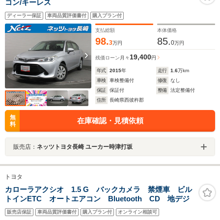
コン/キーレス
ディーラー保証
車両品質評価書付
購入プラン付
支払総額
本体価格
98.
85.
3
0
万円
万円
19,400
残価ローン
月々
円
年式
2015
年
走行
1.6
万km
車検
車検整備付
修復
なし
保証
保証付
整備
法定整備付
住所
長崎県西彼杵郡
無
在庫確認・見積依頼
料
販売店：
ネッツトヨタ長崎 ユーカー時津打坂
トヨタ
カローラアクシオ 1.5 G バックカメラ 禁煙車 ビル
トインETC オートエアコン Bluetooth CD 地デジ
販売店保証
車両品質評価書付
購入プラン付
オンライン相談可