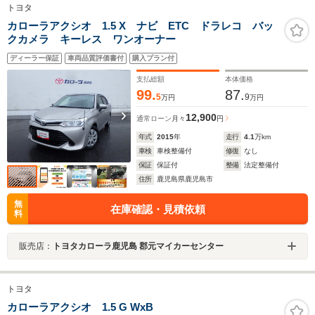
トヨタ
カローラアクシオ 1.5 X ナビ ETC ドラレコ バッ
クカメラ キーレス ワンオーナー
ディーラー保証
車両品質評価書付
購入プラン付
支払総額
本体価格
99.
87.
5
9
万円
万円
12,900
通常ローン
月々
円
年式
2015
年
走行
4.1
万km
車検
車検整備付
修復
なし
保証
保証付
整備
法定整備付
住所
鹿児島県鹿児島市
無
在庫確認・見積依頼
料
販売店：
トヨタカローラ鹿児島 郡元マイカーセンター
トヨタ
カローラアクシオ 1.5 G WxB