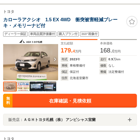
トヨタ
カローラアクシオ 1.5 EX 4WD 衝突被害軽減ブレー
キ・メモリーナビ付
ディーラー保証
車両品質評価書付
購入プラン付
360°画像付
支払総額
本体価格
179.
168.
4
0
万円
万円
年式
2023
年
走行
0.9
万km
車検
車検整備付
修復
なし
保証
保証付
整備
法定整備付
住所
北海道室蘭市
無
在庫確認・見積依頼
料
販売店：
ＡＧＨトヨタ札幌（株） アンビシャス室蘭
トヨタ