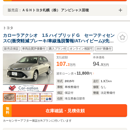
販売店：
ＡＧＨトヨタ札幌（株） アンビシャス苗穂
トヨタ
カローラアクシオ 1.5 ハイブリッド G セーフティセン
スC(衝突軽減ブレーキ/車線逸脱警報/ATハイビーム)/先行
者発進告知機能/nanoe内臓AAC/スマートエントリー・プ
販売店保証
車両品質評価書付
購入プラン付
オンライン相談可
360°画像付
ッシュスタート/純正SDナビ/フルセグTV/DVD/Bluetooth/
バックカメラ/ETC/純正ドラレコ
支払総額
本体価格
107.
94.
3
9
万円
万円
11,800
通常ローン
月々
円
年式
2015
年
走行
1.3
万km
車検
車検整備付
修復
なし
保証
保証付
整備
法定整備付
住所
埼玉県春日部市
無
在庫確認・見積依頼
料
カーセンサーアフター保証がAプランに付いています