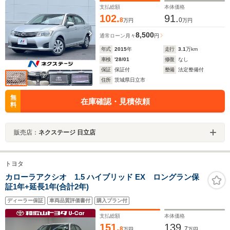
支払総額
本体価格
102.
91.
8
0
万円
万円
8,500
通常ローン
月々
円
年式
2015
年
走行
3.1
万km
車検
'28/01
修復
なし
保証
保証付
整備
法定整備付
住所
茨城県日立市
無
在庫確認・見積依頼
料
販売店：
ネクステージ 日立店
トヨタ
カローラアクシオ 1.5 ハイブリッド EX ロングラン保
証1年+延長1年(合計2年)
ディーラー保証
車両品質評価書付
購入プラン付
支払総額
本体価格
151.
139.
8
7
万円
万円