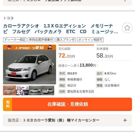
トヨタ
カローラアクシオ 1.3 X Gエディション メモリーナ
ビ フルセグ バックカメラ ETC CD ミュージック
プレイヤー接続 DVD再生 キーレス ワンオーナー
ディーラー保証
車両品質評価書付
購入プラン付
オンライン相談可
支払総額
本体価格
72.
58.
3
3
万円
万円
13,800
残価ローン
月々
円
年式
2013
年
走行
8.9
万km
車検
車検整備付
修復
なし
保証
保証付
整備
法定整備付
住所
愛知県名古屋市北区
無
在庫確認・見積依頼
料
販売店：
トヨタカローラ愛知（株） 楠マイカーセンター