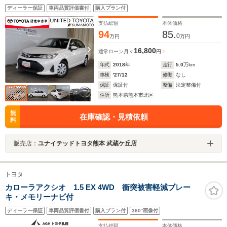
ディーラー保証
車両品質評価書付
購入プラン付
支払総額
本体価格
94
85.
0
万円
万円
16,800
通常ローン
月々
円
年式
2018
年
走行
5.0
万km
車検
'27/12
修復
なし
保証
保証付
整備
法定整備付
住所
熊本県熊本市北区
無
在庫確認・見積依頼
料
販売店：
ユナイテッドトヨタ熊本 武蔵ケ丘店
トヨタ
カローラアクシオ 1.5 EX 4WD 衝突被害軽減ブレー
キ・メモリーナビ付
ディーラー保証
車両品質評価書付
購入プラン付
360°画像付
支払総額
本体価格