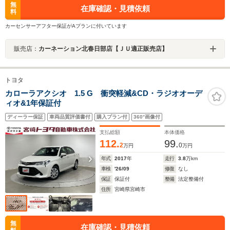
無
在庫確認・見積依頼
料
カーセンサーアフター保証がAプランに付いています
販売店：
カーネーション北春日部店【ＪＵ適正販売店】
トヨタ
カローラアクシオ 1.5 G 衝突軽減&CD・ラジオオーデ
ィオ&1年保証付
ディーラー保証
車両品質評価書付
購入プラン付
360°画像付
支払総額
本体価格
112.
99.
2
0
万円
万円
年式
2017
年
走行
3.8
万km
車検
'26/09
修復
なし
保証
保証付
整備
法定整備付
住所
宮崎県宮崎市
無
在庫確認・見積依頼