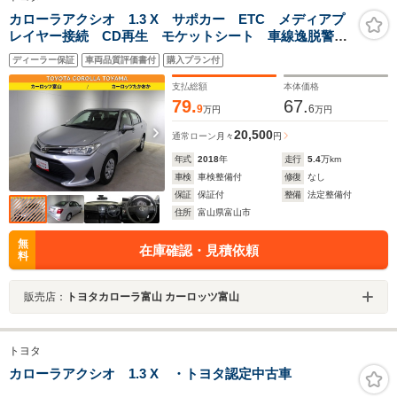
カローラアクシオ 1.3 X サポカー ETC メディアプ
レイヤー接続 CD再生 モケットシート 車線逸脱警
報 横滑り防止装置 先進ライト パワーウィンドウ
ディーラー保証
車両品質評価書付
購入プラン付
パワーステアリング キーレスエントリー イモビライ
ザー
支払総額
本体価格
79.
67.
9
6
万円
万円
20,500
通常ローン
月々
円
年式
2018
年
走行
5.4
万km
車検
車検整備付
修復
なし
保証
保証付
整備
法定整備付
住所
富山県富山市
無
在庫確認・見積依頼
料
販売店：
トヨタカローラ富山 カーロッツ富山
トヨタ
カローラアクシオ 1.3 X ・トヨタ認定中古車