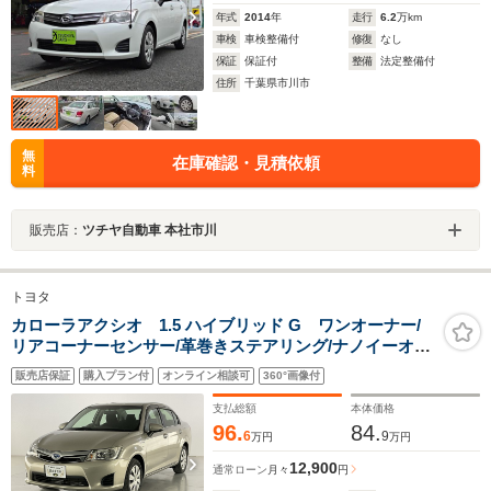
年式
2014
年
走行
6.2
万km
車検
車検整備付
修復
なし
保証
保証付
整備
法定整備付
住所
千葉県市川市
無
在庫確認・見積依頼
料
販売店：
ツチヤ自動車 本社市川
トヨタ
カローラアクシオ 1.5 ハイブリッド G ワンオーナー/
リアコーナーセンサー/革巻きステアリング/ナノイーオー
トエアコン/電動格納ミラー/キーレスキー/CDオーディオ
販売店保証
購入プラン付
オンライン相談可
360°画像付
支払総額
本体価格
96.
84.
6
9
万円
万円
12,900
通常ローン
月々
円