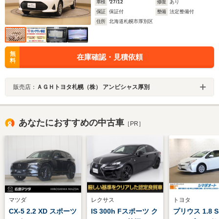
車検
'27/12
修復
あり
保証
保証付
整備
法定整備付
住所
北海道札幌市厚別区
無
在庫確認・見積依頼
料
販売店：
ＡＧＨトヨタ札幌（株） アンビシャス厚別
あなたにおすすめの中古車
［PR］
マツダ
レクサス
トヨタ
CX-5 2.2 XD スポーツ
IS 300h Fスポーツ ク
プリウス 1.8 