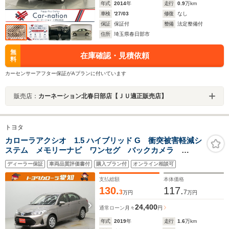
年式
2014
年
走行
0.9
万km
車検
'27/03
修復
なし
保証
保証付
整備
法定整備付
住所
埼玉県春日部市
無
在庫確認・見積依頼
料
カーセンサーアフター保証がAプランに付いています
販売店：
カーネーション北春日部店【ＪＵ適正販売店】
トヨタ
カローラアクシオ 1.5 ハイブリッド G 衝突被害軽減シ
ステム メモリーナビ ワンセグ バックカメラ
ETC CD ミュージックプレイヤー接続可 オートクル
ディーラー保証
車両品質評価書付
購入プラン付
オンライン相談可
ーズコントロール スマートキー キーレス ハイブリ
ッド ワンオーナー
支払総額
本体価格
130.
117.
3
7
万円
万円
24,400
通常ローン
月々
円
年式
2019
年
走行
1.6
万km