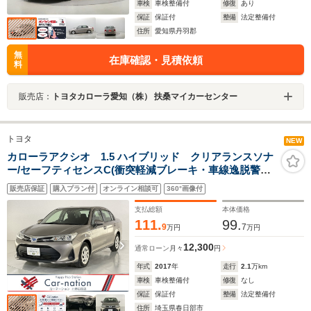
車検
車検整備付
修復
あり
保証
保証付
整備
法定整備付
住所
愛知県丹羽郡
無
在庫確認・見積依頼
料
販売店：
トヨタカローラ愛知（株） 扶桑マイカーセンター
トヨタ
NEW
カローラアクシオ 1.5 ハイブリッド クリアランスソナ
ー/セーフティセンスC(衝突軽減ブレーキ・車線逸脱警
報・オートハイビーム)/オートエアコン/リモコンキー/純
販売店保証
購入プラン付
オンライン相談可
360°画像付
正SDナビ(CD・TV・Bluetooth)/バックカメラ/ビルトイ
ンETC/純正ドラレコ
支払総額
本体価格
111.
99.
9
7
万円
万円
12,300
通常ローン
月々
円
年式
2017
年
走行
2.1
万km
車検
車検整備付
修復
なし
保証
保証付
整備
法定整備付
住所
埼玉県春日部市