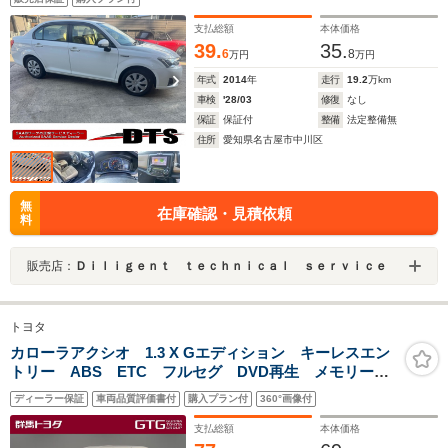
支払総額
本体価格
39.
35.
6
8
万円
万円
年式
2014
年
走行
19.2
万km
車検
'28/03
修復
なし
保証
保証付
整備
法定整備無
住所
愛知県名古屋市中川区
無
在庫確認・見積依頼
料
販売店：
Ｄｉｌｉｇｅｎｔ ｔｅｃｈｎｉｃａｌ ｓｅｒｖｉｃｅ
トヨタ
カローラアクシオ 1.3 X Gエディション キーレスエン
トリー ABS ETC フルセグ DVD再生 メモリーナ
ビ エアコン エアバッグ サイドエアバック スマー
ディーラー保証
車両品質評価書付
購入プラン付
360°画像付
トキー バックカメラ パワステ パワーウィンドウ
横滑り防止
支払総額
本体価格