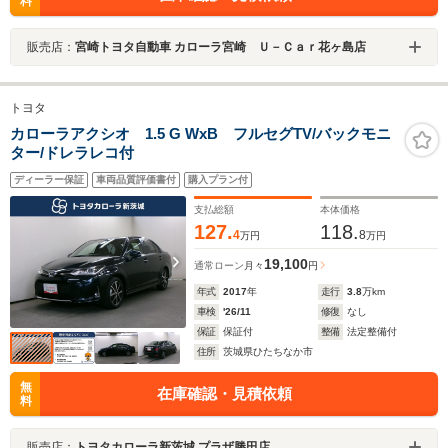
料
販売店：
宮崎トヨタ自動車 カローラ宮崎 Ｕ－Ｃａｒ花ヶ島店
トヨタ
カローラアクシオ 1.5 G WxB フルセグTV/バックモニ
ター/ドレラレコ付
ディーラー保証
車両品質評価書付
購入プラン付
支払総額
本体価格
127.
118.
4
8
万円
万円
19,100
通常ローン
月々
円
年式
2017
年
走行
3.8
万km
車検
'26/11
修復
なし
保証
保証付
整備
法定整備付
住所
茨城県ひたちなか市
無
在庫確認・見積依頼
料
販売店：
トヨタカローラ新茨城 プラザ勝田店