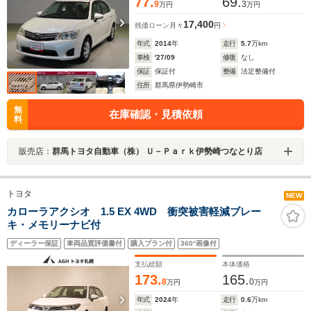
77.
69.
9
3
万円
万円
17,400
残価ローン
月々
円
年式
2014
年
走行
5.7
万km
車検
'27/09
修復
なし
保証
保証付
整備
法定整備付
住所
群馬県伊勢崎市
無
在庫確認・見積依頼
料
販売店：
群馬トヨタ自動車（株） Ｕ－Ｐａｒｋ伊勢崎つなとり店
トヨタ
NEW
カローラアクシオ 1.5 EX 4WD 衝突被害軽減ブレー
キ・メモリーナビ付
ディーラー保証
車両品質評価書付
購入プラン付
360°画像付
支払総額
本体価格
173.
165.
8
0
万円
万円
年式
2024
年
走行
0.6
万km