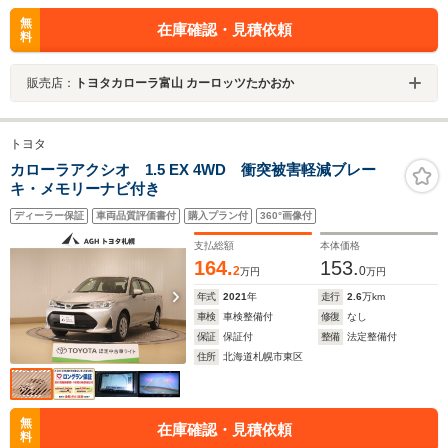
無
在庫確認・見積依頼
料
販売店：
トヨタカローラ富山 カーロッツたかおか
トヨタ
カローラアクシオ 1.5 EX 4WD 衝突被害軽減ブレー
キ・メモリーナビ付き
ディーラー保証
車両品質評価書付
購入プラン付
360°画像付
支払総額
本体価格
164.
153.
2
0
万円
万円
年式
2021
年
走行
2.6
万km
車検
車検整備付
修復
なし
保証
保証付
整備
法定整備付
住所
北海道札幌市東区
無
在庫確認・見積依頼
料