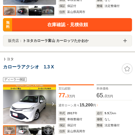
保証
保証付
整備
法定整備付
住所
富山県高岡市
無
在庫確認・見積依頼
料
販売店：
トヨタカローラ富山 カーロッツたかおか
トヨタ
カローラアクシオ 1.3 X
ディーラー保証
支払総額
本体価格
77.
65.
3
0
万円
万円
15,200
通常ローン
月々
円
年式
2017
年
走行
5.5
万km
車検
車検整備付
修復
なし
保証
保証付
整備
法定整備付
住所
富山県高岡市