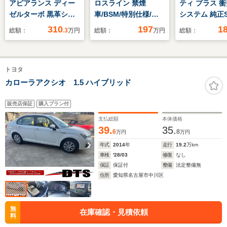
アピアランス ディー
ロスライン 禁煙
ティ プラス 
ゼルターボ 黒革シー
車/BSM/特別仕様/黒×
システム 純正
ト BOSE 電動スラ
赤レザーシート/専用
ETC AW ス
310
197
1
総額：
.3
万円
総額：
万円
総額：
イドガラスサンルー
18インチアルミ/エア
ー クルーズコ
フ 360°ビュー・モ
シート/シートヒータ
ール レーンア
ニター 純正ナビ 前
ー/シートメモリー/レ
LED オートラ
トヨタ
後ドライブレコーダ
ーダークルーズ/プリ
動格納ミラー 
ー ETC 障害物セン
クラッシュ/LEDヘッ
カメラ ドライ
カローラアクシオ 1.5 ハイブリッド
サー パドルシフト
ドライト/SDマルチナ
ーダー Blueto
マツダ・レーダー・ク
ビ/バックカメ
続 CD ABS E
販売店保証
購入プラン付
ルーズ・コントロー
ラ/Bluetoothオーデ
支払総額
本体価格
ル シートヒーター
ィオ
39.
35.
6
8
万円
万円
TV
年式
2014
年
走行
19.2
万km
車検
'28/03
修復
なし
保証
保証付
整備
法定整備無
住所
愛知県名古屋市中川区
無
在庫確認・見積依頼
料