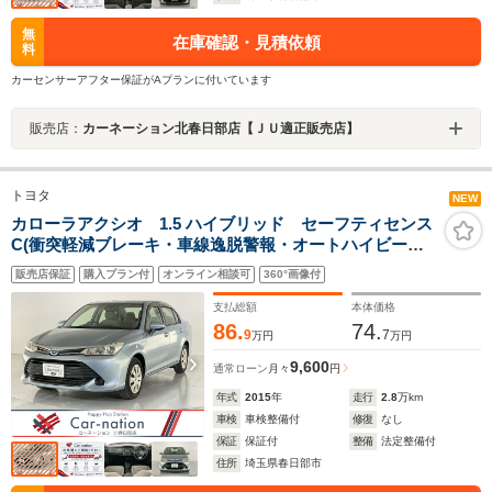
無
在庫確認・見積依頼
料
カーセンサーアフター保証がAプランに付いています
販売店：
カーネーション北春日部店【ＪＵ適正販売店】
トヨタ
NEW
カローラアクシオ 1.5 ハイブリッド セーフティセンス
C(衝突軽減ブレーキ・車線逸脱警報・オートハイビー
ム・先行車発進通知)/オートエアコン/純正SDナビ(CD・
販売店保証
購入プラン付
オンライン相談可
360°画像付
TV・Bluetooth)/バックカメラ/ビルトインETC/前後ドラ
レコ
支払総額
本体価格
86.
74.
9
7
万円
万円
9,600
通常ローン
月々
円
年式
2015
年
走行
2.8
万km
車検
車検整備付
修復
なし
保証
保証付
整備
法定整備付
住所
埼玉県春日部市