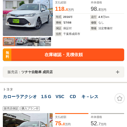
支払総額
本体価格
118.
98.
6
8
万円
万円
年式
2016
年
走行
4.9
万km
車検
'27/08
修復
なし
保証
保証付
整備
法定整備付
住所
千葉県成田市
無
在庫確認・見積依頼
料
販売店：
ツチヤ自動車 成田店
トヨタ
カローラアクシオ 1.5 G VSC CD キ－レス
販売店保証
購入プラン付
支払総額
本体価格
75.
52.
8
7
万円
万円