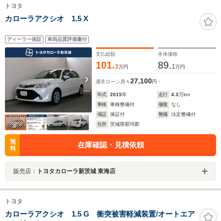
トヨタ
カローラアクシオ 1.5 X
ディーラー保証
車両品質評価書付
支払総額
本体価格
101.
89.
3
1
万円
万円
27,100
通常ローン
月々
円
年式
2015
年
走行
4.3
万km
車検
車検整備付
修復
なし
保証
保証付
整備
法定整備付
住所
茨城県那珂郡
無
在庫確認・見積依頼
料
販売店：
トヨタカローラ新茨城 東海店
トヨタ
カローラアクシオ 1.5 G 衝突被害軽減装置/オートエア