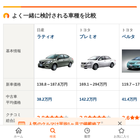
よく一緒に検討される車種を比較
日産
トヨタ
トヨタ
ラティオ
プレミオ
ベルタ
基本情報
新車価格
138.8～187.6万円
169.1～294万円
119.7～1
中古車
38.2万円
142.2万円
41.4万円
平均価格
クチコミ
3.8
3.8
3.6
総合評価
※
人気のクルマは平均1ヶ月で掲載終了
在庫が無くなる前にお問い合わせください
乗車定員
5人
5人
5人
ホーム
検索
履歴
お気に入り