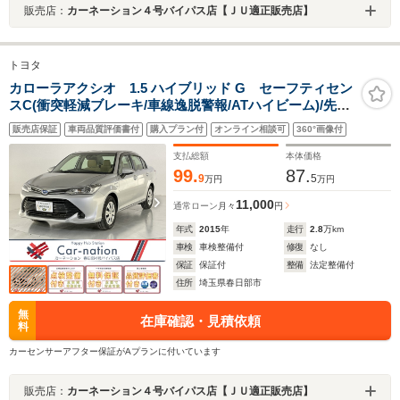
販売店：
カーネーション４号バイパス店【ＪＵ適正販売店】
トヨタ
カローラアクシオ 1.5 ハイブリッド G セーフティセン
スC(衝突軽減ブレーキ/車線逸脱警報/ATハイビーム)/先行
者発進告知機能/nanoe内臓AAC/踏み間違い防止装置/純正
販売店保証
車両品質評価書付
購入プラン付
オンライン相談可
360°画像付
SDナビ/ワンセグTV/CD/Bluetooth/ETC
支払総額
本体価格
99.
87.
9
5
万円
万円
11,000
通常ローン
月々
円
年式
2015
年
走行
2.8
万km
車検
車検整備付
修復
なし
保証
保証付
整備
法定整備付
住所
埼玉県春日部市
無
在庫確認・見積依頼
料
カーセンサーアフター保証がAプランに付いています
販売店：
カーネーション４号バイパス店【ＪＵ適正販売店】