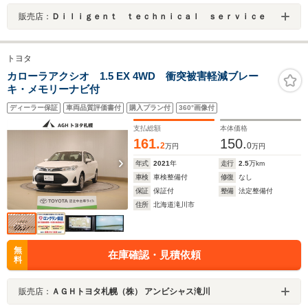
販売店：
Ｄｉｌｉｇｅｎｔ ｔｅｃｈｎｉｃａｌ ｓｅｒｖｉｃｅ
トヨタ
カローラアクシオ 1.5 EX 4WD 衝突被害軽減ブレー
キ・メモリーナビ付
ディーラー保証
車両品質評価書付
購入プラン付
360°画像付
支払総額
本体価格
161.
150.
2
0
万円
万円
年式
2021
年
走行
2.5
万km
車検
車検整備付
修復
なし
保証
保証付
整備
法定整備付
住所
北海道滝川市
無
在庫確認・見積依頼
料
販売店：
ＡＧＨトヨタ札幌（株） アンビシャス滝川