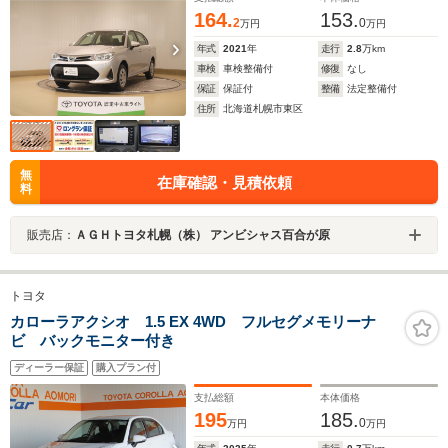
164.
153.
2
0
万円
万円
年式
2021
年
走行
2.8
万km
車検
車検整備付
修復
なし
保証
保証付
整備
法定整備付
住所
北海道札幌市東区
無
在庫確認・見積依頼
料
販売店：
ＡＧＨトヨタ札幌（株） アンビシャス百合が原
トヨタ
カローラアクシオ 1.5 EX 4WD フルセグメモリーナ
ビ バックモニター付き
ディーラー保証
購入プラン付
支払総額
本体価格
195
185.
0
万円
万円