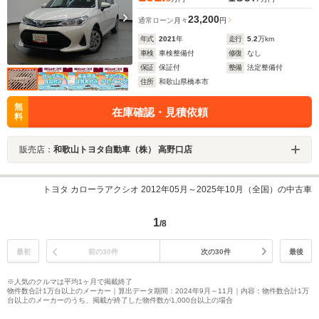
23,200
通常ローン
月々
円
年式
2021
年
走行
5.2
万km
車検
車検整備付
修復
なし
保証
保証付
整備
法定整備付
住所
和歌山県橋本市
無
在庫確認・見積依頼
料
販売店：
和歌山トヨタ自動車（株） 高野口店
トヨタ カローラアクシオ 2012年05月～2025年10月（全国）の中古車
1
/8
最初
前の30件
次の30件
最後
※人気のクルマは平均1ヶ月で掲載終了
物件数合計1万台以上のメーカー｜算出データ期間：2024年9月～11月｜内容：物件数合計1万
台以上のメーカーのうち、掲載が終了した物件数が1,000台以上の場合