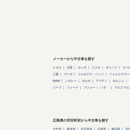
メーカーから中古車を探す
トヨタ
日産
ホンダ
スズキ
ダイハツ
スバ
三菱
マツダ
メルセデス・ベンツ
フォルクスワー
BMW
シボレー
ボルボ
アウディ
ポルシェ
ジープ
フォード
プジョー
いすゞ
アルファロ
広島県の市区町村から中古車を探す
大竹市
尾道市
廿日市市
庄原市
神石郡
安