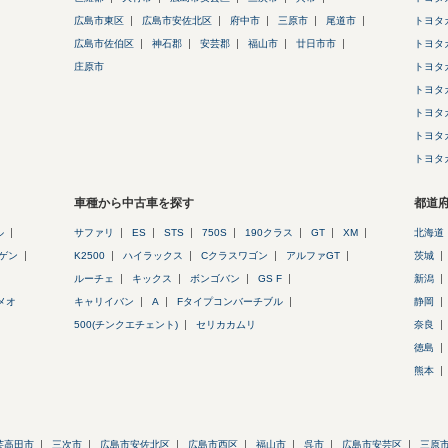
広島市東区
広島市安佐北区
府中市
三原市
尾道市
トヨタ
広島市佐伯区
神石郡
安芸郡
福山市
廿日市市
トヨタ
庄原市
トヨタ
トヨタ
トヨタ
トヨタ
トヨタ
車種から中古車を探す
都道
ル
サファリ
ES
STS
750S
190クラス
GT
XM
北海道
ゲン
K2500
ハイラックス
Cクラスワゴン
アルファGT
茨城
ルーチェ
キックス
ボンゴバン
GS F
新潟
メオ
キャリイバン
A
Fタイプコンバーチブル
静岡
500(チンクエチェント)
セリカカムリ
奈良
徳島
熊本
芸高田市
三次市
広島市安佐北区
広島市西区
福山市
呉市
広島市安芸区
三原