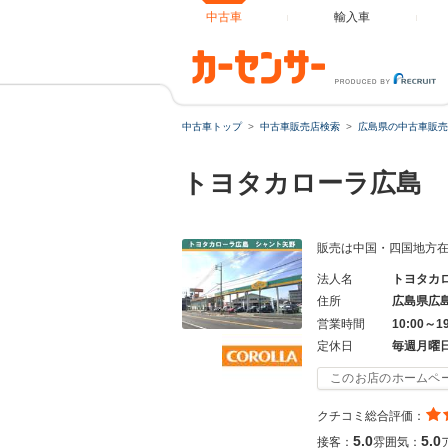
中古車
輸入車
中古車トップ
中古車販売店検索
広島県の中古車販売
トヨタカローラ広島
販売は中国・四国地方
法人名
トヨタカ
住所
広島県広
営業時間
10:00～1
定休日
毎週月曜
このお店のホームペ
クチコミ総合評価：
5.0
5.0
接客：
雰囲気：