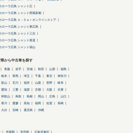
カローラ広島 シャント広
カローラ広島 シャント西風新都
カローラ広島 Ｕ－Ｃａｒオンラインストア
カローラ広島 シャント東広島
カローラ広島 シャント三次
カローラ広島 シャント尾道
カローラ広島 シャント福山
府県から中古車を探す
青森
岩手
宮城
秋田
山形
福島
栃木
群馬
埼玉
千葉
東京
神奈川
富山
石川
福井
山梨
長野
岐阜
愛知
三重
滋賀
京都
大阪
兵庫
和歌山
鳥取
島根
岡山
広島
山口
香川
愛媛
高知
福岡
佐賀
長崎
大分
宮崎
鹿児島
沖縄
市
世羅郡
安芸郡
広島市東区