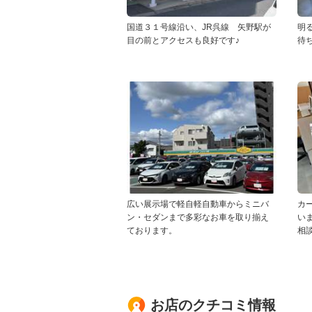
国道３１号線沿い、JR呉線 矢野駅が
明
目の前とアクセスも良好です♪
待
広い展示場で軽自軽自動車からミニバ
カ
ン・セダンまで多彩なお車を取り揃え
い
ております。
相
お店のクチコミ情報