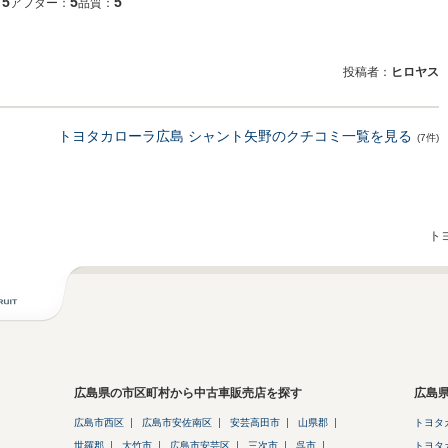
5
5
5
：
アフター：
品質：
投稿者：
ヒロヤス
トヨタカローラ広島 シャント矢野のクチコミ一覧を見る
(7件)
ト
広島県の市区町村から中古車販売店を探す
広島
広島市西区
広島市安佐南区
安芸高田市
山県郡
トヨタ
世羅郡
大竹市
広島市安芸区
三次市
呉市
トヨタ