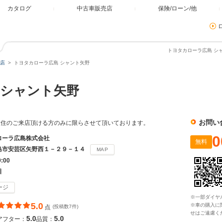
カタログ
中古車販売店
保険/ローン/他
トヨタカローラ広島 シャ
店
トヨタカローラ広島 シャント矢野
 シャント矢野
お問い
在住のご来店頂ける方のみに限らさせて頂いております。
0
ローラ広島株式会社
無料
島市安芸区矢野西１－２９－１４
MAP
9:00
日
ージ
※一部ダイヤ
5.0
※車の購入に
点
(投稿数7件)
せはご遠慮く
5.0
5.0
アフター：
品質：