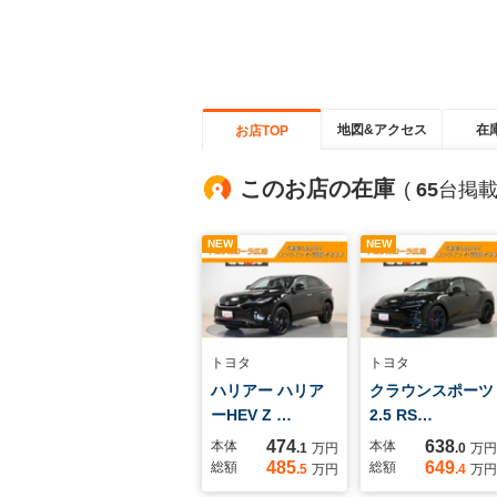
地図&アクセス
在
お店TOP
このお店の在庫
(
65
台掲載
NEW
NEW
トヨタ
トヨタ
ハリアー ハリア
クラウンスポーツ
ーHEV Z …
2.5 RS…
474
638
本体
本体
.1
万円
.0
万円
485
649
総額
総額
.5
万円
.4
万円