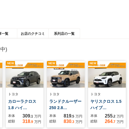
庫一覧
お店のクチコミ
系列店の一覧
中)
NEW
NEW
NEW
トヨタ
トヨタ
トヨタ
カローラクロス
ランドクルーザー
ヤリスクロス 1.5
1.8 ハイ…
250 2.8…
ハイブ…
309
819
255
本体
本体
本体
.1
万円
.5
万円
.2
万円
318
830
264
総額
総額
総額
.9
万円
.3
万円
.7
万円