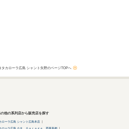
ヨタカローラ広島 シャント矢野のページTOPへ
県の他の系列店から販売店を探す
カローラ広島 シャント広島本店
カローラ広島 ＧＲ Ｇａｒａｇｅ 西風新都