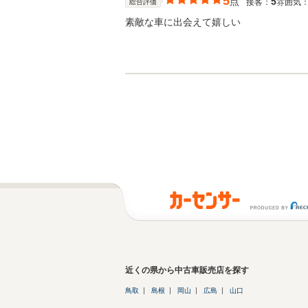
5
点
5
接客：
雰囲気
総合評価
素敵な車に出会えて嬉しい
近くの県から中古車販売店を探す
鳥取
島根
岡山
広島
山口