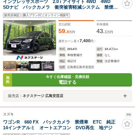
インプレッサスポーツ 2.0 i アイサイト 4WD 4WD
SDナビ バックカメラ 衝突被害軽減システム 禁煙
車 パワーシート ドライブレコーダー スマートキ
販売店保証
購入プラン付
オンライン相談可
ー ビルトインETC オートライト 横滑り防止装置
LEDヘッドライト AUTOエアコン
支払総額
本体価格
59.
43.
8
1
万円
万円
7,400
通常ローン
月々
円
年式
2014
年
走行
10.4
万km
車検
車検整備付
修復
なし
保証
保証付
整備
法定整備付
住所
広島県広島市安芸区
今すぐ在庫確認・見積依頼
無
電話する
料
販売店：
ネクステージ 広島安芸店
スズキ
PR
ワゴンR 660 FX バックカメラ 禁煙車 ETC 純正
14インチアルミ オートエアコン DVD再生 地デジ