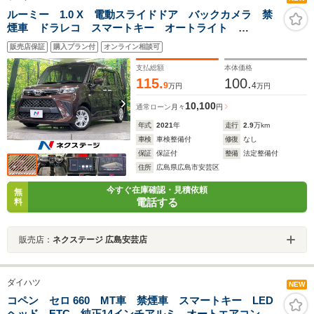
ルーミー 1.0 X 電動スライドドア バックカメラ 禁
煙車 ドラレコ スマートキー オートライト
Bluetooth フルセグ
販売店保証
購入プラン付
オンライン相談可
支払総額
本体価格
115.
100.
9
4
万円
万円
10,100
通常ローン
月々
円
年式
2021
年
走行
2.9
万km
車検
車検整備付
修復
なし
保証
保証付
整備
法定整備付
住所
広島県広島市安芸区
今すぐ在庫確認・見積依頼
無
電話する
料
販売店：
ネクステージ 広島安芸店
ダイハツ
NEW
コペン セロ 660 MT車 禁煙車 スマートキー LED
ヘッド ETC 純正14インチアルミ オートエアコン