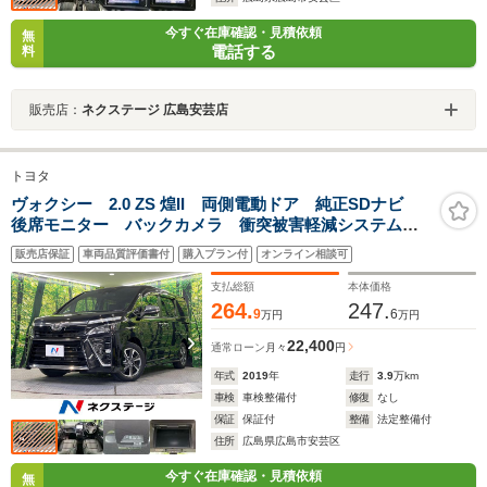
今すぐ在庫確認・見積依頼
無
電話する
料
販売店：
ネクステージ 広島安芸店
トヨタ
ヴォクシー 2.0 ZS 煌II 両側電動ドア 純正SDナビ
後席モニター バックカメラ 衝突被害軽減システム
禁煙車 スマートキー LEDヘッド ビルトインETC
販売店保証
車両品質評価書付
購入プラン付
オンライン相談可
クルコン 純正16インチアルミ オートハイビーム 車
線逸脱警報
支払総額
本体価格
264.
247.
9
6
万円
万円
22,400
通常ローン
月々
円
年式
2019
年
走行
3.9
万km
車検
車検整備付
修復
なし
保証
保証付
整備
法定整備付
住所
広島県広島市安芸区
今すぐ在庫確認・見積依頼
無