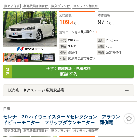
コン 純正16インチアルミ オートエアコン
販売店保証
車両品質評価書付
購入プラン付
オンライン相談可
Bluetooth CD DVD再生 フルセグ パドルシフト
支払総額
本体価格
109.
97.
9
2
万円
万円
9,400
通常ローン
月々
円
年式
2012
年
走行
7.5
万km
車検
'27/11
修復
なし
保証
保証付
整備
法定整備付
住所
広島県広島市安芸区
今すぐ在庫確認・見積依頼
無
電話する
料
販売店：
ネクステージ 広島安芸店
日産
セレナ 2.0 ハイウェイスター Vセレクション アラウン
ドビューモニター フリップダウンモニター 両側電動
スライドドア ドライブレコーダー 純正9インチナビ
販売店保証
車両品質評価書付
購入プラン付
オンライン相談可
LEDヘッドライト ETC 衝突軽減 クルーズコントロ