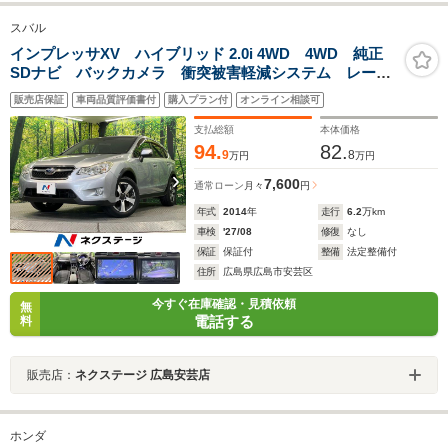
スバル
インプレッサXV ハイブリッド 2.0i 4WD 4WD 純正
SDナビ バックカメラ 衝突被害軽減システム レーダ
ークルーズ 禁煙車 ETC 純正17インチアルミ オー
販売店保証
車両品質評価書付
購入プラン付
オンライン相談可
トライト オートエアコン Bluetooth フルセグ パド
ルシフト
支払総額
本体価格
94.
82.
9
8
万円
万円
7,600
通常ローン
月々
円
年式
2014
年
走行
6.2
万km
車検
'27/08
修復
なし
保証
保証付
整備
法定整備付
住所
広島県広島市安芸区
今すぐ在庫確認・見積依頼
無
電話する
料
販売店：
ネクステージ 広島安芸店
ホンダ