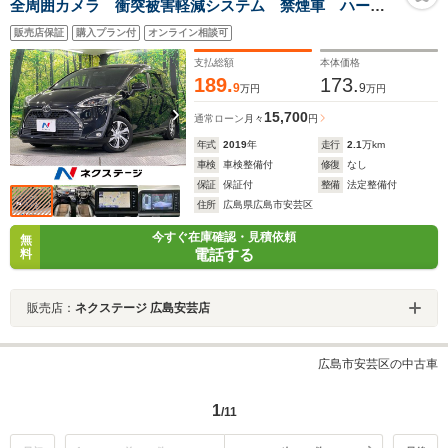
全周囲カメラ 衝突被害軽減システム 禁煙車 ハーフ
レザーシート スマートキー LEDヘッド ビルトイン
販売店保証
購入プラン付
オンライン相談可
ETC オートライト Bluetooth フルセグ HIDフォグ
支払総額
本体価格
189.
173.
9
9
万円
万円
15,700
通常ローン
月々
円
年式
2019
年
走行
2.1
万km
車検
車検整備付
修復
なし
保証
保証付
整備
法定整備付
住所
広島県広島市安芸区
今すぐ在庫確認・見積依頼
無
電話する
料
販売店：
ネクステージ 広島安芸店
広島市安芸区の中古車
1
/11