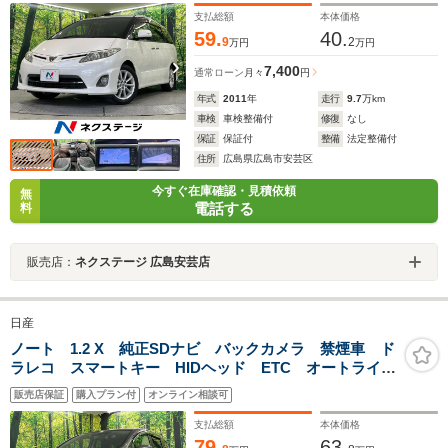
グ
支払総額
本体価格
59.
40.
9
2
万円
万円
7,400
通常ローン
月々
円
年式
2011
年
走行
9.7
万km
車検
車検整備付
修復
なし
保証
保証付
整備
法定整備付
住所
広島県広島市安芸区
今すぐ在庫確認・見積依頼
無
電話する
料
販売店：
ネクステージ 広島安芸店
日産
ノート 1.2 X 純正SDナビ バックカメラ 禁煙車 ド
ラレコ スマートキー HIDヘッド ETC オートライ
ト Bluetooth CD DVD再生 フルセグ
販売店保証
購入プラン付
オンライン相談可
支払総額
本体価格
79.
63.