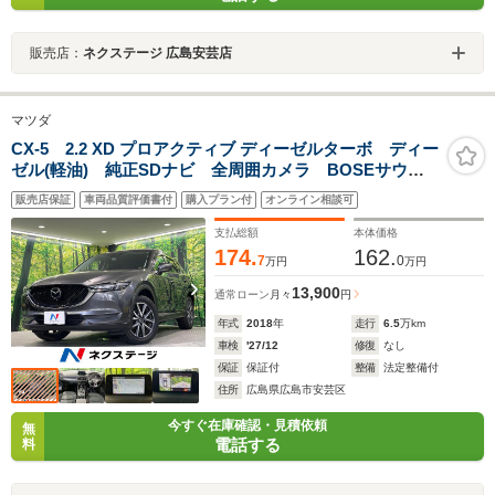
販売店：
ネクステージ 広島安芸店
マツダ
CX-5 2.2 XD プロアクティブ ディーゼルターボ ディー
ゼル(軽油) 純正SDナビ 全周囲カメラ BOSEサウン
ド 衝突被害軽減システム レーダークルーズ 禁煙
販売店保証
車両品質評価書付
購入プラン付
オンライン相談可
車 電動リアゲート パワーシート スマートキー
LEDヘッド ETC
支払総額
本体価格
174.
162.
7
0
万円
万円
13,900
通常ローン
月々
円
年式
2018
年
走行
6.5
万km
車検
'27/12
修復
なし
保証
保証付
整備
法定整備付
住所
広島県広島市安芸区
今すぐ在庫確認・見積依頼
無
電話する
料