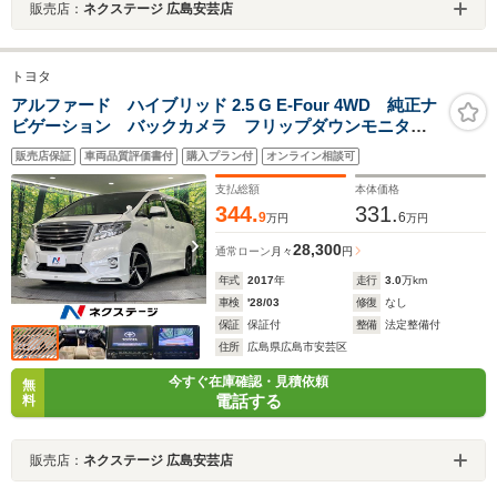
販売店：
ネクステージ 広島安芸店
トヨタ
アルファード ハイブリッド 2.5 G E-Four 4WD 純正ナ
ビゲーション バックカメラ フリップダウンモニタ
ー TRDエアロ ドライブレコーダー クルーズコント
販売店保証
車両品質評価書付
購入プラン付
オンライン相談可
ロール サンルーフ LEDヘッドライト モデリスタア
ルミホイール
支払総額
本体価格
344.
331.
9
6
万円
万円
28,300
通常ローン
月々
円
年式
2017
年
走行
3.0
万km
車検
'28/03
修復
なし
保証
保証付
整備
法定整備付
住所
広島県広島市安芸区
今すぐ在庫確認・見積依頼
無
電話する
料
販売店：
ネクステージ 広島安芸店