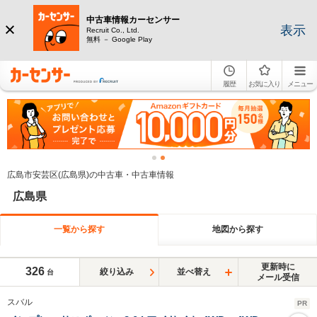
中古車情報カーセンサー
表示
Recruit Co., Ltd.
無料 － Google Play
履歴
お気に入り
メニュー
広島市安芸区(広島県)の中古車・中古車情報
広島県
一覧から探す
地図から探す
更新時に
326
絞り込み
並べ替え
台
メール受信
スバル
PR