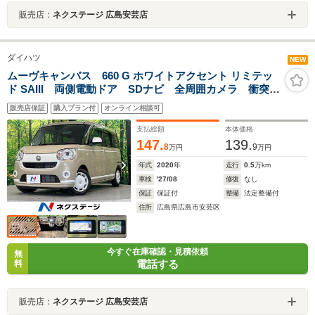
販売店：
ネクステージ 広島安芸店
ダイハツ
NEW
ムーヴキャンバス 660 G ホワイトアクセント リミテッ
ド SAIII 両側電動ドア SDナビ 全周囲カメラ 衝突被
害軽減システム 禁煙車 LEDヘッド オートハイビー
販売店保証
購入プラン付
オンライン相談可
ム オートライト オートエアコン Bluetooth CD
DVD再生 地デジ LEDフォグ
支払総額
本体価格
147.
139.
8
9
万円
万円
年式
2020
年
走行
0.5
万km
車検
'27/08
修復
なし
保証
保証付
整備
法定整備付
住所
広島県広島市安芸区
今すぐ在庫確認・見積依頼
無
電話する
料
販売店：
ネクステージ 広島安芸店