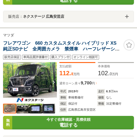
電話する
料
販売店：
ネクステージ 広島安芸店
マツダ
フレアワゴン 660 カスタムスタイル ハイブリッド XS
純正SDナビ 全周囲カメラ 禁煙車 ハーフレザーシー
ト シートヒーター ドラレコ スマートキー LEDヘ
販売店保証
車両品質評価書付
購入プラン付
オンライン相談可
ッド ビルトインETC 純正15インチアルミ オートラ
イト オートエアコン Bluetooth
支払総額
本体価格
112.
102.
8
0
万円
万円
9,700
通常ローン
月々
円
年式
2019
年
走行
6.9
万km
車検
車検整備付
修復
なし
保証
保証付
整備
法定整備付
住所
広島県広島市安芸区
今すぐ在庫確認・見積依頼
無
電話する
料