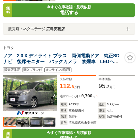
今すぐ在庫確認・見積依頼
無
電話する
料
販売店：
ネクステージ 広島安芸店
トヨタ
ノア 2.0 X ディライト プラス 両側電動ドア 純正SD
ナビ 後席モニター バックカメラ 禁煙車 LEDヘッ
ド ビルトインETC オートライト オートエアコン
販売店保証
購入プラン付
オンライン相談可
リアエアコン Bluetooth フルセグ
支払総額
本体価格
112.
95.
8
3
万円
万円
9,700
通常ローン
月々
円
年式
2015
年
走行
9.7
万km
車検
車検整備付
修復
なし
保証
保証付
整備
法定整備付
住所
広島県広島市安芸区
今すぐ在庫確認・見積依頼
無