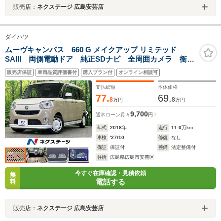
販売店：
ネクステージ 広島安芸店
ダイハツ
ムーヴキャンバス 660 G メイクアップ リミテッド
SAIII 両側電動ドア 純正SDナビ 全周囲カメラ 衝突
被害軽減システム 禁煙車 ドラレコ コーナーセンサ
販売店保証
車両品質評価書付
購入プラン付
オンライン相談可
ー LEDヘッド ETC オートハイビーム オートライ
ト オートエアコン Bluetooth CD
支払総額
本体価格
77.
69.
8
8
万円
万円
9,700
通常ローン
月々
円
年式
2018
年
走行
11.0
万km
車検
'27/10
修復
なし
保証
保証付
整備
法定整備付
住所
広島県広島市安芸区
今すぐ在庫確認・見積依頼
無
電話する
料
販売店：
ネクステージ 広島安芸店