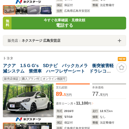
保証
保証付
整備
法定整備付
住所
広島県広島市安芸区
今すぐ在庫確認・見積依頼
無
電話する
料
販売店：
ネクステージ 広島安芸店
トヨタ
NEW
アクア 1.5 G G's SDナビ バックカメラ 衝突被害軽
減システム 禁煙車 ハーフレザーシート ドラレコ
LEDヘッドライト ETC クルーズコントロール オー
販売店保証
購入プラン付
オンライン相談可
トライト オートエアコン Bluetooth
支払総額
本体価格
89.
77.
5
9
万円
万円
11,100
通常ローン
月々
円
年式
2016
年
走行
12.5
万km
車検
'27/10
修復
なし
保証
保証付
整備
法定整備付
住所
広島県広島市安芸区