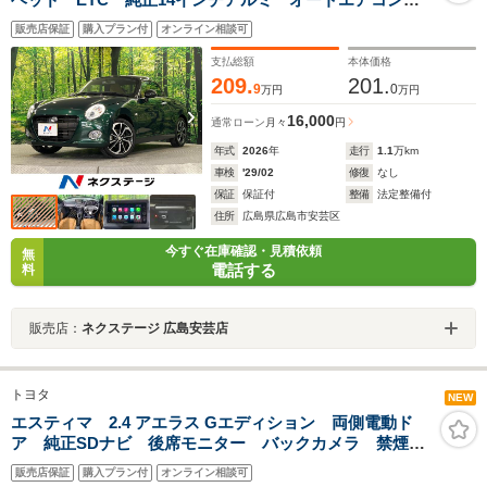
Bluetooth HIDフォグ
販売店保証
購入プラン付
オンライン相談可
支払総額
本体価格
209.
201.
9
0
万円
万円
16,000
通常ローン
月々
円
年式
2026
年
走行
1.1
万km
車検
'29/02
修復
なし
保証
保証付
整備
法定整備付
住所
広島県広島市安芸区
今すぐ在庫確認・見積依頼
無
電話する
料
販売店：
ネクステージ 広島安芸店
トヨタ
NEW
エスティマ 2.4 アエラス Gエディション 両側電動ド
ア 純正SDナビ 後席モニター バックカメラ 禁煙
車 ドラレコ HIDヘッド クルコン 純正17インチアル
販売店保証
購入プラン付
オンライン相談可
ミ オートライト オートエアコン Bluetooth フルセ