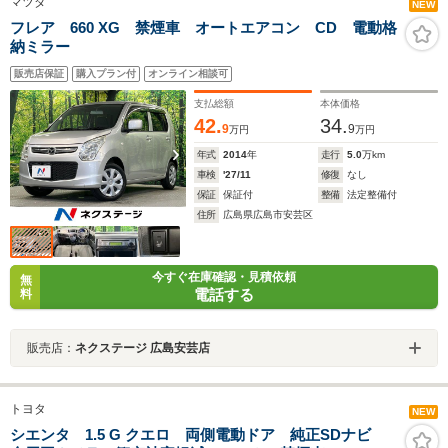
マツダ
NEW
フレア 660 XG 禁煙車 オートエアコン CD 電動格
納ミラー
販売店保証
購入プラン付
オンライン相談可
支払総額
本体価格
42.
34.
9
9
万円
万円
年式
2014
年
走行
5.0
万km
車検
'27/11
修復
なし
保証
保証付
整備
法定整備付
住所
広島県広島市安芸区
今すぐ在庫確認・見積依頼
無
電話する
料
販売店：
ネクステージ 広島安芸店
トヨタ
NEW
シエンタ 1.5 G クエロ 両側電動ドア 純正SDナビ