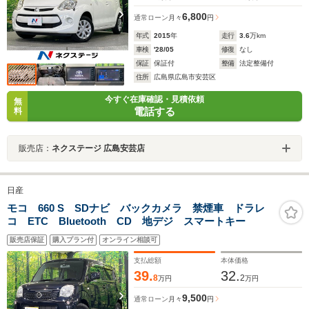
6,800
通常ローン
月々
円
年式
2015
年
走行
3.6
万km
車検
'28/05
修復
なし
保証
保証付
整備
法定整備付
住所
広島県広島市安芸区
今すぐ在庫確認・見積依頼
無
電話する
料
販売店：
ネクステージ 広島安芸店
日産
モコ 660 S SDナビ バックカメラ 禁煙車 ドラレ
コ ETC Bluetooth CD 地デジ スマートキー
販売店保証
購入プラン付
オンライン相談可
支払総額
本体価格
39.
32.
8
2
万円
万円
9,500
通常ローン
月々
円