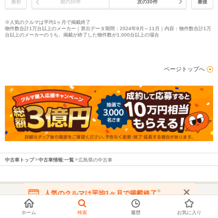
最初
前の30件
次の30件
最後
※人気のクルマは平均1ヶ月で掲載終了
物件数合計1万台以上のメーカー｜算出データ期間：2024年9月～11月｜内容：物件数合計1万
台以上のメーカーのうち、掲載が終了した物件数が1,000台以上の場合
ページトップへ
中古車トップ
中古車情報:一覧
広島県の中古車
※
人気のクルマは平均1ヶ月で掲載終了
在庫が無くなる前にお問い合わせください
都道府県から中古車を探す
ホーム
検索
履歴
お気に入り