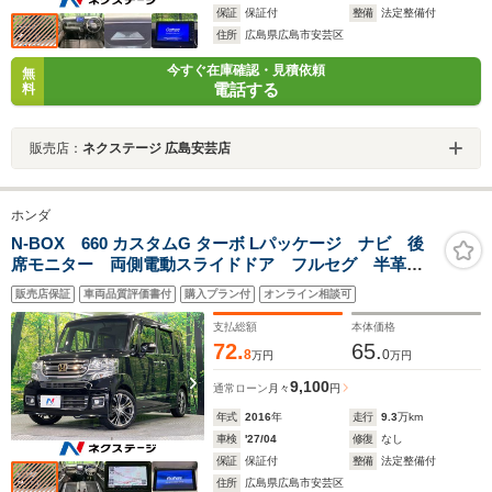
保証
保証付
整備
法定整備付
住所
広島県広島市安芸区
今すぐ在庫確認・見積依頼
無
電話する
料
販売店：
ネクステージ 広島安芸店
ホンダ
N-BOX 660 カスタムG ターボ Lパッケージ ナビ 後
席モニター 両側電動スライドドア フルセグ 半革シ
ート LEDヘッドライト スマートキー AUTOエアコ
販売店保証
車両品質評価書付
購入プラン付
オンライン相談可
ン ETC バックカメラ パドルシフト クルーズコン
トロール 衝突安全ボディ
支払総額
本体価格
72.
65.
8
0
万円
万円
9,100
通常ローン
月々
円
年式
2016
年
走行
9.3
万km
車検
'27/04
修復
なし
保証
保証付
整備
法定整備付
住所
広島県広島市安芸区