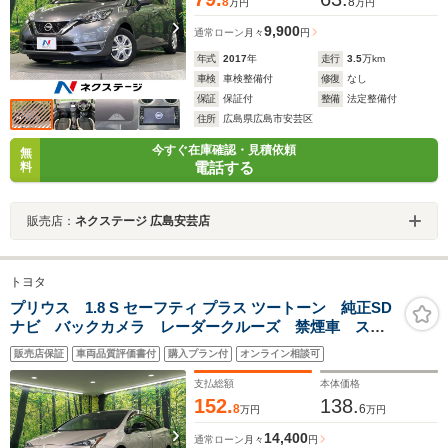
8
8
万円
万円
9,900
通常ローン
月々
円
年式
2017
年
走行
3.5
万km
車検
車検整備付
修復
なし
保証
保証付
整備
法定整備付
住所
広島県広島市安芸区
今すぐ在庫確認・見積依頼
無
電話する
料
販売店：
ネクステージ 広島安芸店
トヨタ
プリウス 1.8 S セーフティ プラス ツートーン 純正SD
ナビ バックカメラ レーダークルーズ 禁煙車 スマ
ートキー LEDヘッド ビルトインETC 純正17インチ
販売店保証
車両品質評価書付
購入プラン付
オンライン相談可
アルミ オートハイビーム オートライト オートエア
コン Bluetooth CD
支払総額
本体価格
152.
138.
8
6
万円
万円
14,400
通常ローン
月々
円