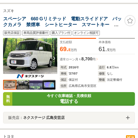
スズキ
スペーシア 660 Gリミテッド 電動スライドドア バッ
クカメラ 禁煙車 シートヒーター スマートキー
ETC オートエアコン Bluetooth フルセグ
販売店保証
車両品質評価書付
購入プラン付
オンライン相談可
支払総額
本体価格
69.
61.
8
9
万円
万円
8,700
通常ローン
月々
円
年式
2016
年
走行
6.8
万km
車検
'27/07
修復
なし
保証
保証付
整備
法定整備付
住所
広島県広島市安芸区
今すぐ在庫確認・見積依頼
無
電話する
料
販売店：
ネクステージ 広島安芸店
トヨタ
NEW