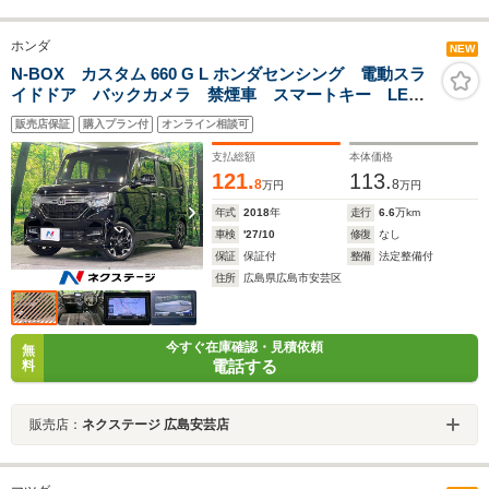
ホンダ
NEW
N-BOX カスタム 660 G L ホンダセンシング 電動スラ
イドドア バックカメラ 禁煙車 スマートキー LED
ヘッド ビルトインETC クルコン 純正15インチアル
販売店保証
購入プラン付
オンライン相談可
ミ オートライト オートエアコン Bluetooth フルセ
グ LEDフォグ
支払総額
本体価格
121.
113.
8
8
万円
万円
年式
2018
年
走行
6.6
万km
車検
'27/10
修復
なし
保証
保証付
整備
法定整備付
住所
広島県広島市安芸区
今すぐ在庫確認・見積依頼
無
電話する
料
販売店：
ネクステージ 広島安芸店