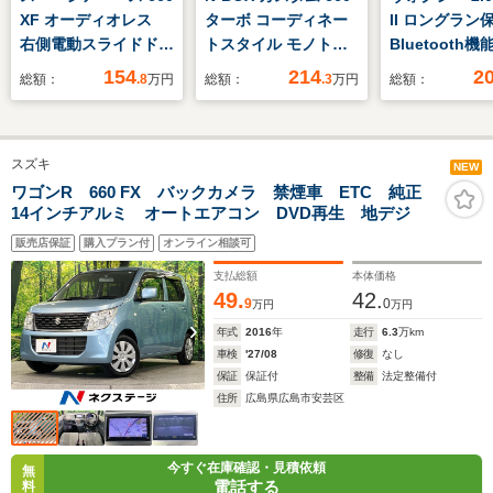
XF オーディオレス
ターボ コーディネー
II ロングラ
右側電動スライドド
トスタイル モノトー
Bluetooth
ア ACC LEDヘッ
ン 4WD
車 スマート
154
214
2
総額：
.8
万円
総額：
.3
万円
総額：
ドランプ・フロントフ
ッドライトLE
ォグランプ 全方位カ
クカメラ ET
メラ オーバーヘッド
ジTV リア
スズキ
シェルフ USB充電
ン VSC DV
NEW
ソケット シートヒー
生 CD再生
ワゴンR 660 FX バックカメラ 禁煙車 ETC 純正
14インチアルミ オートエアコン DVD再生 地デジ
ター(運転席・助手
席) ルーフレール
販売店保証
購入プラン付
オンライン相談可
支払総額
本体価格
49.
42.
9
0
万円
万円
年式
2016
年
走行
6.3
万km
車検
'27/08
修復
なし
保証
保証付
整備
法定整備付
住所
広島県広島市安芸区
今すぐ在庫確認・見積依頼
無
電話する
料