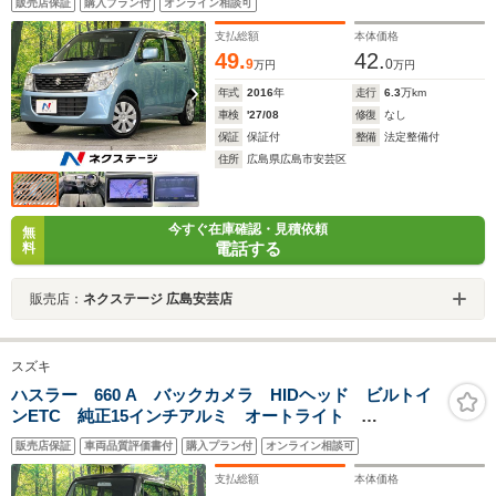
販売店保証
購入プラン付
オンライン相談可
支払総額
本体価格
49.
42.
9
0
万円
万円
年式
2016
年
走行
6.3
万km
車検
'27/08
修復
なし
保証
保証付
整備
法定整備付
住所
広島県広島市安芸区
今すぐ在庫確認・見積依頼
無
電話する
料
販売店：
ネクステージ 広島安芸店
スズキ
ハスラー 660 A バックカメラ HIDヘッド ビルトイ
ンETC 純正15インチアルミ オートライト
Bluetooth エアコン 衝突安全ボディ 盗難防止システ
販売店保証
車両品質評価書付
購入プラン付
オンライン相談可
ム 電動格納ミラー プライバシーガラス ドアバイザ
ー
支払総額
本体価格