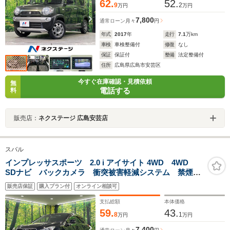
62.
52.
9
2
万円
万円
7,800
通常ローン
月々
円
年式
2017
年
走行
7.1
万km
車検
車検整備付
修復
なし
保証
保証付
整備
法定整備付
住所
広島県広島市安芸区
今すぐ在庫確認・見積依頼
無
電話する
料
販売店：
ネクステージ 広島安芸店
スバル
インプレッサスポーツ 2.0 i アイサイト 4WD 4WD
SDナビ バックカメラ 衝突被害軽減システム 禁煙
車 パワーシート ドライブレコーダー スマートキ
販売店保証
購入プラン付
オンライン相談可
ー ビルトインETC オートライト 横滑り防止装置
LEDヘッドライト AUTOエアコン
支払総額
本体価格
59.
43.
8
1
万円
万円
7,400