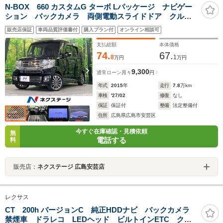
N-BOX 660 カスタムG ターボ Lパッケージ ナビゲー
ション バックカメラ 両側電動スライドドア クルー
ズコントロール ETC スマートキー 純正15インチア
販売店保証
車両品質評価書付
購入プラン付
オンライン相談可
ルミホイール HIDヘッドライト パドルシフト オート
エアコン シートリフター
支払総額
本体価格
74.
67.
8
1
万円
万円
9,300
通常ローン
月々
円
年式
2015
年
走行
7.8
万km
車検
'27/02
修復
なし
保証
保証付
整備
法定整備付
住所
広島県広島市安芸区
今すぐ在庫確認・見積依頼
無
電話する
料
販売店：
ネクステージ 広島安芸店
レクサス
CT 200h バージョンC 純正HDDナビ バックカメラ
禁煙車 ドラレコ LEDヘッド ビルトインETC クル