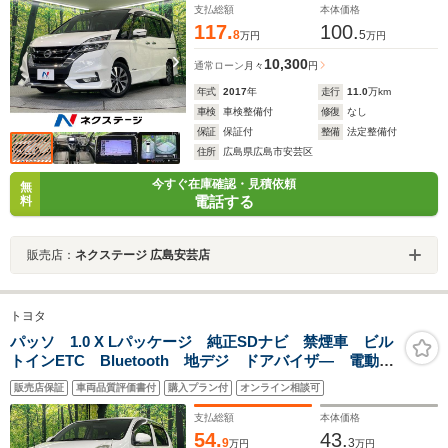
ール ダブルエアコン ドアバイザ―
支払総額
本体価格
117.
100.
8
5
万円
万円
10,300
通常ローン
月々
円
年式
2017
年
走行
11.0
万km
車検
車検整備付
修復
なし
保証
保証付
整備
法定整備付
住所
広島県広島市安芸区
今すぐ在庫確認・見積依頼
無
電話する
料
販売店：
ネクステージ 広島安芸店
トヨタ
パッソ 1.0 X Lパッケージ 純正SDナビ 禁煙車 ビル
トインETC Bluetooth 地デジ ドアバイザ― 電動格
納ミラー スマートキ― 純正ホイール アイドリング
販売店保証
車両品質評価書付
購入プラン付
オンライン相談可
ストップ ヘッドライトレベライザー
支払総額
本体価格
54.
43.
9
3
万円
万円