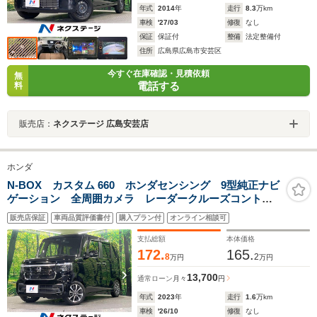
年式
2014
年
走行
8.3
万km
車検
'27/03
修復
なし
保証
保証付
整備
法定整備付
住所
広島県広島市安芸区
今すぐ在庫確認・見積依頼
無
電話する
料
販売店：
ネクステージ 広島安芸店
ホンダ
N-BOX カスタム 660 ホンダセンシング 9型純正ナビ
ゲーション 全周囲カメラ レーダークルーズコントロ
ール 両側電動スライドドア 前席シートヒーター
販売店保証
車両品質評価書付
購入プラン付
オンライン相談可
LEDヘッドライト オートライト ドライブレコーター
支払総額
本体価格
172.
165.
8
2
万円
万円
13,700
通常ローン
月々
円
年式
2023
年
走行
1.6
万km
車検
'26/10
修復
なし