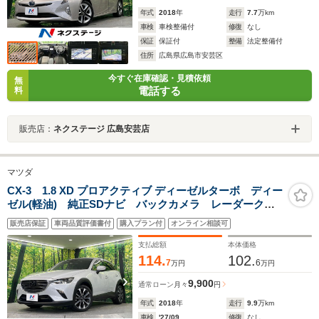
年式
2018
年
走行
7.7
万km
車検
車検整備付
修復
なし
保証
保証付
整備
法定整備付
住所
広島県広島市安芸区
今すぐ在庫確認・見積依頼
無
電話する
料
販売店：
ネクステージ 広島安芸店
マツダ
CX-3 1.8 XD プロアクティブ ディーゼルターボ ディー
ゼル(軽油) 純正SDナビ バックカメラ レーダークル
ーズ 禁煙車 ハーフレザーシート ドラレコ スマー
販売店保証
車両品質評価書付
購入プラン付
オンライン相談可
トキー LEDヘッド ビルトインETC 純正18インチア
ルミ オートライト
支払総額
本体価格
114.
102.
7
6
万円
万円
9,900
通常ローン
月々
円
年式
2018
年
走行
9.9
万km
車検
'27/09
修復
なし