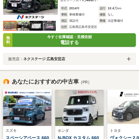
通常ローン
月々
円
年式
2014
年
走行
10.4
万km
車検
車検整備付
修復
なし
保証
保証付
整備
法定整備付
住所
広島県広島市安芸区
今すぐ在庫確認・見積依頼
無
電話する
料
販売店：
ネクステージ 広島安芸店
あなたにおすすめの中古車
［PR］
スズキ
ホンダ
トヨタ
スペーシアベース 660
N-BOX カスタム 660
ヴォクシー 2.0