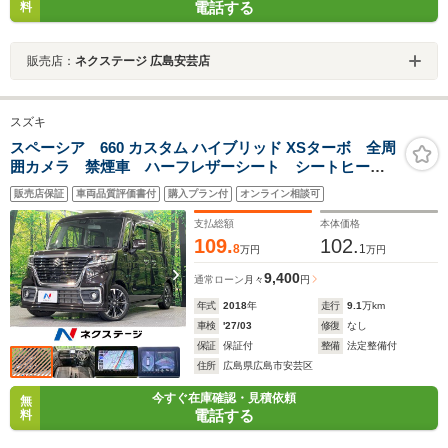
電話する
料
販売店：
ネクステージ 広島安芸店
スズキ
スペーシア 660 カスタム ハイブリッド XSターボ 全周
囲カメラ 禁煙車 ハーフレザーシート シートヒータ
ー ドラレコ スマートキー LEDヘッド ビルトイン
販売店保証
車両品質評価書付
購入プラン付
オンライン相談可
ETC クルコン オートライト オートエアコン
Bluetooth CD DVD再生
支払総額
本体価格
109.
102.
8
1
万円
万円
9,400
通常ローン
月々
円
年式
2018
年
走行
9.1
万km
車検
'27/03
修復
なし
保証
保証付
整備
法定整備付
住所
広島県広島市安芸区
今すぐ在庫確認・見積依頼
無
電話する
料