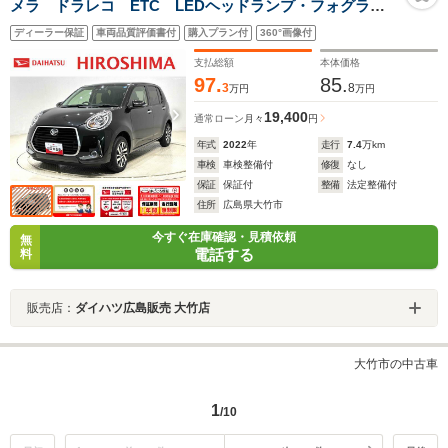
メラ ドラレコ ETC LEDヘッドランプ・フォグラン
プ オートライト プッシュボタンスタート セキュリ
ディーラー保証
車両品質評価書付
購入プラン付
360°画像付
ティアラーム コーナーセンサー 14インチアルミホイ
ール 電動格納ドアミラー
支払総額
本体価格
97.
85.
3
8
万円
万円
19,400
通常ローン
月々
円
年式
2022
年
走行
7.4
万km
車検
車検整備付
修復
なし
保証
保証付
整備
法定整備付
住所
広島県大竹市
今すぐ在庫確認・見積依頼
無
電話する
料
販売店：
ダイハツ広島販売 大竹店
大竹市の中古車
1
/10