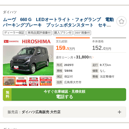
ダイハツ
ムーヴ 660 G LEDオートライト・フォグランプ 電動
パーキングブレーキ プッシュボタンスタート セキュ
リティアラーム バックカメラ 助手席側パワースライ
ディーラー保証
車両品質評価書付
購入プラン付
360°画像付
ドドアウエルカムオープン機能 オート電動格納式ドア
ミラー
支払総額
本体価格
159.
152.
5
0
万円
万円
31,800
通常ローン
月々
円
年式
2025
年
走行
0.7
万km
車検
'28/06
修復
なし
保証
保証付
整備
法定整備付
住所
広島県大竹市
今すぐ在庫確認・見積依頼
無
電話する
料
販売店：
ダイハツ広島販売 大竹店