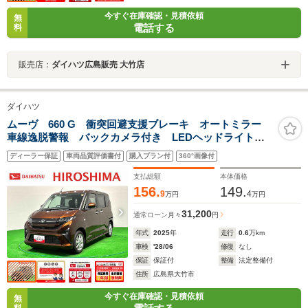
今すぐ在庫確認・見積依頼
無
電話する
料
販売店：
ダイハツ広島販売 大竹店
ダイハツ
ムーヴ 660 G 衝突回避支援ブレーキ オートミラー
車線逸脱警報 バックカメラ付き LEDヘッドライト
インテリキー 盗難防止装置 オートライト オートマ
ディーラー保証
車両品質評価書付
購入プラン付
360°画像付
チックハイビーム エコアイドル アルミホイール キ
ーフリー
支払総額
本体価格
156.
149.
9
4
万円
万円
31,200
通常ローン
月々
円
年式
2025
年
走行
0.6
万km
車検
'28/06
修復
なし
保証
保証付
整備
法定整備付
住所
広島県大竹市
今すぐ在庫確認・見積依頼
無