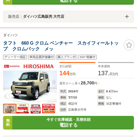
電話する
料
販売店：
ダイハツ広島販売 大竹店
ダイハツ
タフト 660 G クロム ベンチャー スカイフィールトッ
プ クロムパック メッ
ディーラー保証
車両品質評価書付
購入プラン付
360°画像付
支払総額
本体価格
144
137.
0
万円
万円
28,700
通常ローン
月々
円
年式
2024
年
走行
0.4
万km
車検
'27/10
修復
なし
保証
保証付
整備
法定整備付
住所
広島県大竹市
今すぐ在庫確認・見積依頼
無
電話する
料