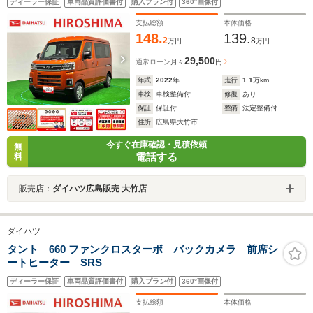
ディーラー保証
車両品質評価書付
購入プラン付
360°画像付
LEDヘッドライト ターボエンジン ナビTV ABS
支払総額
本体価格
148.
139.
2
8
万円
万円
29,500
通常ローン
月々
円
年式
2022
年
走行
1.1
万km
車検
車検整備付
修復
あり
保証
保証付
整備
法定整備付
住所
広島県大竹市
今すぐ在庫確認・見積依頼
無
電話する
料
販売店：
ダイハツ広島販売 大竹店
ダイハツ
タント 660 ファンクロスターボ バックカメラ 前席シ
ートヒーター SRS
ディーラー保証
車両品質評価書付
購入プラン付
360°画像付
支払総額
本体価格