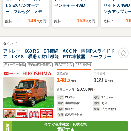
1.5 EX ワンオーナ
ベンチャー 4WD
リッド X 4W
ー フルセグ メモリ
ンタアップカー
ーナビ DVD再生
ヘッドライト
148
153
1
総額：
.5
万円
総額：
.8
万円
総額：
ミュージックプレイヤ
ルミホイール
ー接続可 バックカメ
ヒーター
ラ 衝突被害軽減シス
ダイハツ
テム ETC ドラレ
コ LEDヘッドラン
アトレー 660 RS BT接続 ACC付 両側Pスライドド
ア LKAS 横滑り防止機能 ETC車載器 キーフリー
プ アイドリングスト
電動格納ドアミラー プッシュスタートスマートキー
ップ
ディーラー保証
車両品質評価書付
購入プラン付
360°画像付
LEDヘッドライト ターボエンジン ナビTV ABS
支払総額
本体価格
148.
139.
2
8
万円
万円
29,500
通常ローン
月々
円
年式
2022
年
走行
1.1
万km
車検
車検整備付
修復
あり
保証
保証付
整備
法定整備付
住所
広島県大竹市
今すぐ在庫確認・見積依頼
無
電話する
料