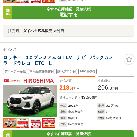
今すぐ在庫確認・見積依頼
無
電話する
料
販売店：
ダイハツ広島販売 大竹店
ダイハツ
ロッキー 1.2 プレミアム G HEV ナビ バックカメ
ラ ドラレコ ETC L
ディーラー保証
車両品質評価書付
購入プラン付
360°画像付
支払総額
本体価格
218.
206.
4
8
万円
万円
43,500
通常ローン
月々
円
年式
2021
年
走行
3.7
万km
車検
車検整備付
修復
なし
保証
保証付
整備
法定整備付
住所
広島県大竹市
今すぐ在庫確認・見積依頼
無