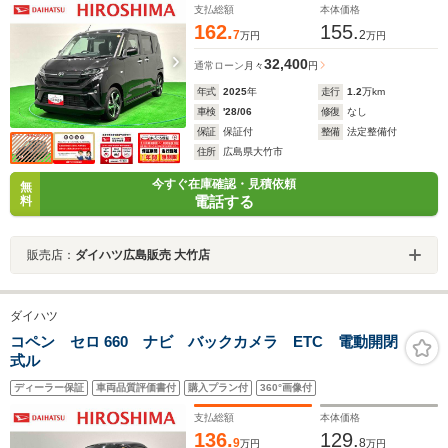
ト
支払総額
本体価格
162.
155.
7
2
万円
万円
32,400
通常ローン
月々
円
年式
2025
年
走行
1.2
万km
車検
'28/06
修復
なし
保証
保証付
整備
法定整備付
住所
広島県大竹市
今すぐ在庫確認・見積依頼
無
電話する
料
販売店：
ダイハツ広島販売 大竹店
ダイハツ
コペン セロ 660 ナビ バックカメラ ETC 電動開閉
式ル
ディーラー保証
車両品質評価書付
購入プラン付
360°画像付
支払総額
本体価格
136.
129.
9
8
万円
万円