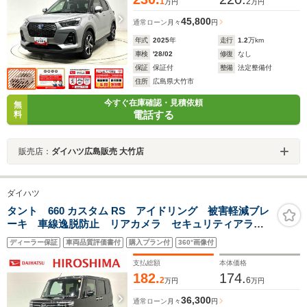
1
2
万円
万円
45,800
通常ローン
月々
円
年式
2025
年
走行
1.2
万km
車検
'28/02
修復
なし
保証
保証付
整備
法定整備付
住所
広島県大竹市
今すぐ在庫確認・見積依頼
無
電話する
料
販売店：
ダイハツ広島販売 大竹店
ダイハツ
タント 660 カスタム RS アイドリング 被害軽減ブレ
ーキ 車線逸脱防止 リアカメラ セキュリティアラー
ム シートヒータ 電動格納ミラー LEDヘットライ
ディーラー保証
車両品質評価書付
購入プラン付
360°画像付
ト ターボ 安全ボディ スマートキ- キーフリーキ
ー オートライト
支払総額
本体価格
182.
174.
2
6
万円
万円
36,300
通常ローン
月々
円