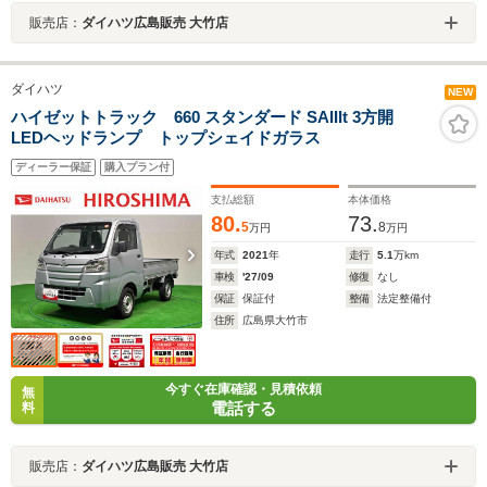
販売店：
ダイハツ広島販売 大竹店
ダイハツ
NEW
ハイゼットトラック 660 スタンダード SAIIIt 3方開
LEDヘッドランプ トップシェイドガラス
ディーラー保証
購入プラン付
支払総額
本体価格
80.
73.
5
8
万円
万円
年式
2021
年
走行
5.1
万km
車検
'27/09
修復
なし
保証
保証付
整備
法定整備付
住所
広島県大竹市
今すぐ在庫確認・見積依頼
無
電話する
料
販売店：
ダイハツ広島販売 大竹店