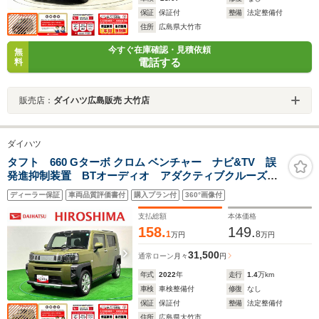
保証
保証付
整備
法定整備付
住所
広島県大竹市
今すぐ在庫確認・見積依頼
無
電話する
料
販売店：
ダイハツ広島販売 大竹店
ダイハツ
タフト 660 Gターボ クロム ベンチャー ナビ&TV 誤
発進抑制装置 BTオーディオ アダクティブクルーズコ
ントロール 電動格納ドアミラー 盗難防止 LEDラン
ディーラー保証
車両品質評価書付
購入プラン付
360°画像付
プ 前席シートヒーター レーンアシスト ターボエ
ンジン バックガイドモニター
支払総額
本体価格
158.
149.
1
8
万円
万円
31,500
通常ローン
月々
円
年式
2022
年
走行
1.4
万km
車検
車検整備付
修復
なし
保証
保証付
整備
法定整備付
住所
広島県大竹市