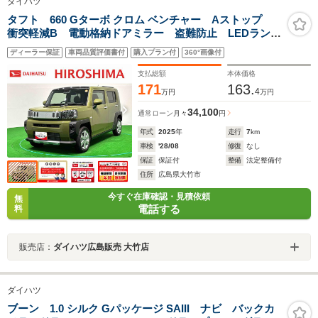
ダイハツ
タフト 660 Gターボ クロム ベンチャー Aストップ
衝突軽減B 電動格納ドアミラー 盗難防止 LEDラン
プ レーンアシスト 前席シートヒーター キーフリ
ディーラー保証
車両品質評価書付
購入プラン付
360°画像付
ー オートマチックハイビーム アルミ オートライ
ト ターボ車 衝突安全ボディ
支払総額
本体価格
171
163.
4
万円
万円
34,100
通常ローン
月々
円
年式
2025
年
走行
7
km
車検
'28/08
修復
なし
保証
保証付
整備
法定整備付
住所
広島県大竹市
今すぐ在庫確認・見積依頼
無
電話する
料
販売店：
ダイハツ広島販売 大竹店
ダイハツ
ブーン 1.0 シルク Gパッケージ SAIII ナビ バックカ