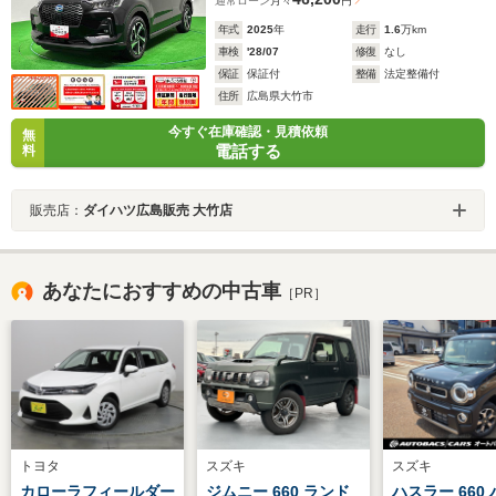
通常ローン
月々
円
年式
2025
年
走行
1.6
万km
車検
'28/07
修復
なし
保証
保証付
整備
法定整備付
住所
広島県大竹市
今すぐ在庫確認・見積依頼
無
電話する
料
販売店：
ダイハツ広島販売 大竹店
あなたにおすすめの中古車
［PR］
トヨタ
スズキ
スズキ
カローラフィールダー
ジムニー 660 ランド
ハスラー 660