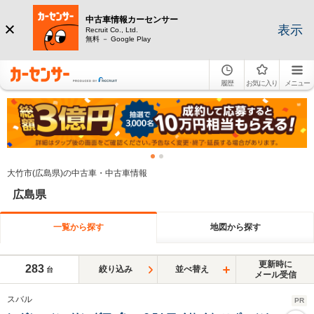
中古車情報カーセンサー
表示
Recruit Co., Ltd.
無料 － Google Play
履歴
お気に入り
メニュー
大竹市(広島県)の中古車・中古車情報
広島県
一覧から探す
地図から探す
更新時に
283
絞り込み
並べ替え
台
メール受信
スバル
PR