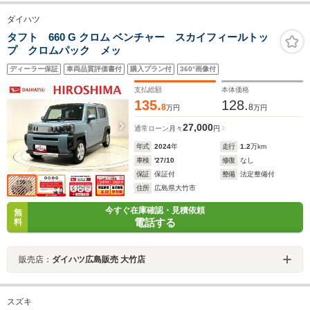
ダイハツ
タフト 660 G クロム ベンチャー スカイフィールトッ
プ クロムパック メッ
ディーラー保証
車両品質評価書付
購入プラン付
360°画像付
支払総額
本体価格
135.
128.
8
8
万円
万円
27,000
通常ローン
月々
円
年式
2024
年
走行
1.2
万km
車検
'27/10
修復
なし
保証
保証付
整備
法定整備付
住所
広島県大竹市
今すぐ在庫確認・見積依頼
無
電話する
料
販売店：
ダイハツ広島販売 大竹店
スズキ