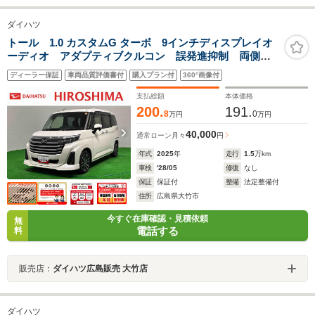
ダイハツ
トール 1.0 カスタムG ターボ 9インチディスプレイオ
ーディオ アダプティブクルコン 誤発進抑制 両側オ
ートスライドドア バックカメラ付き LEDヘッドラン
ディーラー保証
車両品質評価書付
購入プラン付
360°画像付
プ Bluetooth接続 電動格納ドアミラー ターボ アル
ミ TV
支払総額
本体価格
200.
191.
8
0
万円
万円
40,000
通常ローン
月々
円
年式
2025
年
走行
1.5
万km
車検
'28/05
修復
なし
保証
保証付
整備
法定整備付
住所
広島県大竹市
今すぐ在庫確認・見積依頼
無
電話する
料
販売店：
ダイハツ広島販売 大竹店
ダイハツ