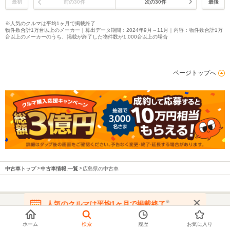
最初
前の30件
次の30件
最後
※人気のクルマは平均1ヶ月で掲載終了
物件数合計1万台以上のメーカー｜算出データ期間：2024年9月～11月｜内容：物件数合計1万
台以上のメーカーのうち、掲載が終了した物件数が1,000台以上の場合
ページトップへ
中古車トップ
中古車情報:一覧
広島県の中古車
※
人気のクルマは平均1ヶ月で掲載終了
在庫が無くなる前にお問い合わせください
都道府県から中古車を探す
ホーム
検索
履歴
お気に入り