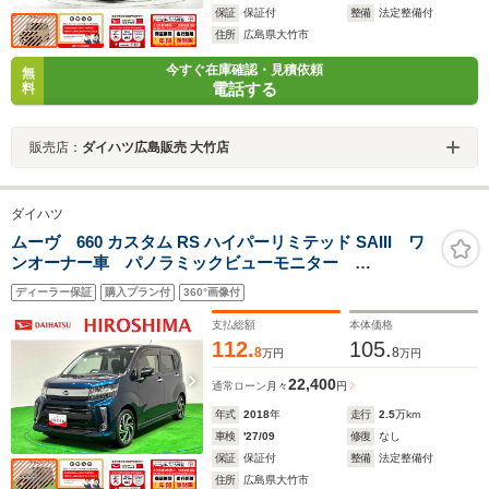
保証
保証付
整備
法定整備付
住所
広島県大竹市
今すぐ在庫確認・見積依頼
無
電話する
料
販売店：
ダイハツ広島販売 大竹店
ダイハツ
ムーヴ 660 カスタム RS ハイパーリミテッド SAIII ワ
ンオーナー車 パノラミックビューモニター
BLUETOOTH ベンチシート 盗難防止装置 電動格納
ディーラー保証
購入プラン付
360°画像付
ミラー フロントカメラ オートハイビーム キーレ
ス サイドカメラ ドラレコ ABS アルミホイール
支払総額
本体価格
112.
105.
8
8
万円
万円
22,400
通常ローン
月々
円
年式
2018
年
走行
2.5
万km
車検
'27/09
修復
なし
保証
保証付
整備
法定整備付
住所
広島県大竹市