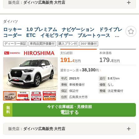
販売店：
ダイハツ広島販売 大竹店
ダイハツ
ロッキー 1.0 プレミアム ナビゲーション ドライブレ
コーダー ETC イモビライザー ブルートゥース レ
ーダークルコン 電動格納ドアミラー LEDヘッドライ
ディーラー保証
車両品質評価書付
購入プラン付
360°画像付
ト アルミ オートハイビーム レーンアシスト 衝突
軽減装置 パノラマ
支払総額
本体価格
191.
179.
4
8
万円
万円
38,100
通常ローン
月々
円
年式
2021
年
走行
3.0
万km
車検
車検整備付
修復
なし
保証
保証付
整備
法定整備付
住所
広島県大竹市
今すぐ在庫確認・見積依頼
無
電話する
料
販売店：
ダイハツ広島販売 大竹店