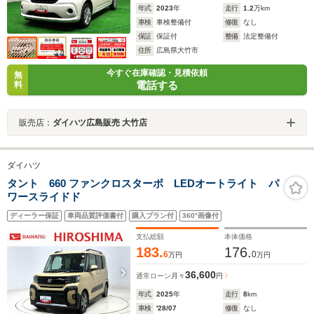
年式
2023
年
走行
1.2
万km
車検
車検整備付
修復
なし
保証
保証付
整備
法定整備付
住所
広島県大竹市
今すぐ在庫確認・見積依頼
無
電話する
料
販売店：
ダイハツ広島販売 大竹店
ダイハツ
タント 660 ファンクロスターボ LEDオートライト パ
ワースライドド
ディーラー保証
車両品質評価書付
購入プラン付
360°画像付
支払総額
本体価格
183.
176.
6
0
万円
万円
36,600
通常ローン
月々
円
年式
2025
年
走行
8
km
車検
'28/07
修復
なし