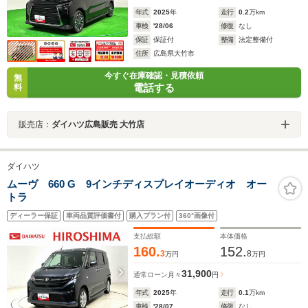
年式
2025
年
走行
0.2
万km
車検
'28/06
修復
なし
保証
保証付
整備
法定整備付
住所
広島県大竹市
今すぐ在庫確認・見積依頼
無
電話する
料
販売店：
ダイハツ広島販売 大竹店
ダイハツ
ムーヴ 660 G 9インチディスプレイオーディオ オー
トラ
ディーラー保証
車両品質評価書付
購入プラン付
360°画像付
支払総額
本体価格
160.
152.
3
8
万円
万円
31,900
通常ローン
月々
円
年式
2025
年
走行
0.1
万km
車検
'28/07
修復
なし