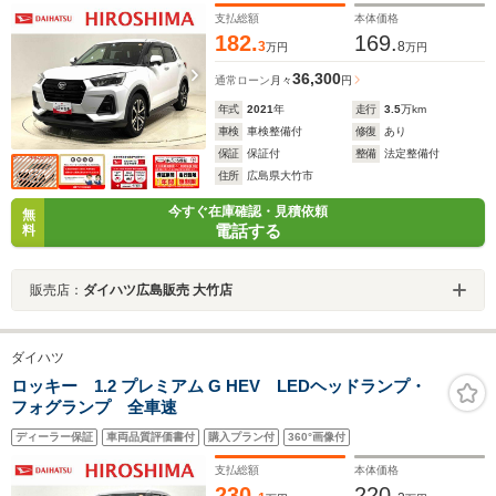
支払総額
本体価格
182.
169.
3
8
万円
万円
36,300
通常ローン
月々
円
年式
2021
年
走行
3.5
万km
車検
車検整備付
修復
あり
保証
保証付
整備
法定整備付
住所
広島県大竹市
今すぐ在庫確認・見積依頼
無
電話する
料
販売店：
ダイハツ広島販売 大竹店
ダイハツ
ロッキー 1.2 プレミアム G HEV LEDヘッドランプ・
フォグランプ 全車速
ディーラー保証
車両品質評価書付
購入プラン付
360°画像付
支払総額
本体価格
230.
220.