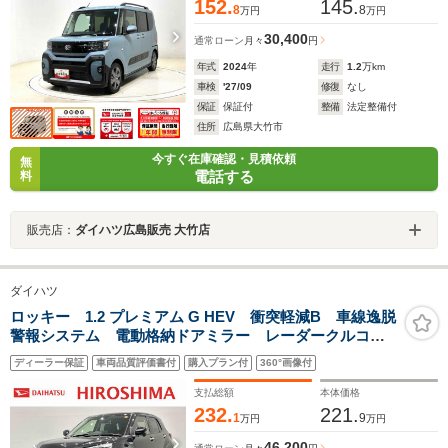
152.
145.
8
8
万円
万円
30,400
通常ローン
月々
円
年式
2024
年
走行
1.2
万km
車検
'27/09
修復
なし
保証
保証付
整備
法定整備付
住所
広島県大竹市
今すぐ在庫確認・見積依頼
無
電話する
料
販売店：
ダイハツ広島販売 大竹店
ダイハツ
ロッキー 1.2 プレミアム G HEV 衝突軽減B 車線逸脱
警報システム 電動格納ドアミラー レーダークルコ
ン Bカメラ LEDヘッドライト キーフリーシステム
ディーラー保証
車両品質評価書付
購入プラン付
360°画像付
スマートキー アルミホイール 盗難防止システム シ
ートヒーター オートライト
支払総額
本体価格
232.
221.
1
9
万円
万円
46,200