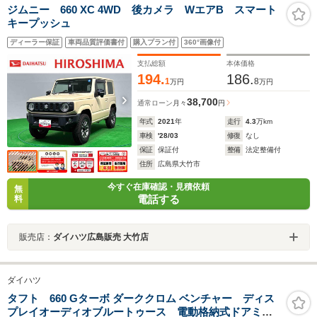
ジムニー 660 XC 4WD 後カメラ WエアB スマート
キープッシュ
ディーラー保証
車両品質評価書付
購入プラン付
360°画像付
支払総額
本体価格
194.
186.
1
8
万円
万円
38,700
通常ローン
月々
円
年式
2021
年
走行
4.3
万km
車検
'28/03
修復
なし
保証
保証付
整備
法定整備付
住所
広島県大竹市
今すぐ在庫確認・見積依頼
無
電話する
料
販売店：
ダイハツ広島販売 大竹店
ダイハツ
タフト 660 Gターボ ダーククロム ベンチャー ディス
プレイオーディオブルートゥース 電動格納式ドアミラ