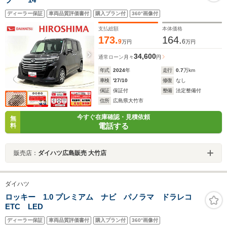
ディーラー保証
車両品質評価書付
購入プラン付
360°画像付
支払総額
本体価格
173.
164.
9
6
万円
万円
34,600
通常ローン
月々
円
年式
2024
年
走行
0.7
万km
車検
'27/10
修復
なし
保証
保証付
整備
法定整備付
住所
広島県大竹市
今すぐ在庫確認・見積依頼
無
電話する
料
販売店：
ダイハツ広島販売 大竹店
ダイハツ
ロッキー 1.0 プレミアム ナビ パノラマ ドラレコ
ETC LED
ディーラー保証
車両品質評価書付
購入プラン付
360°画像付