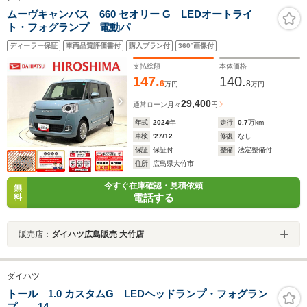
ムーヴキャンバス 660 セオリー G LEDオートライ
ト・フォグランプ 電動パ
ディーラー保証
車両品質評価書付
購入プラン付
360°画像付
支払総額
本体価格
147.
140.
6
8
万円
万円
29,400
通常ローン
月々
円
年式
2024
年
走行
0.7
万km
車検
'27/12
修復
なし
保証
保証付
整備
法定整備付
住所
広島県大竹市
今すぐ在庫確認・見積依頼
無
電話する
料
販売店：
ダイハツ広島販売 大竹店
ダイハツ
トール 1.0 カスタムG LEDヘッドランプ・フォグラン
プ 14