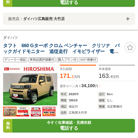
電話する
料
販売店：
ダイハツ広島販売 大竹店
ダイハツ
タフト 660 Gターボ クロム ベンチャー クリソナ バ
ックガイドモニター 追従走行 イモビライザー 電動
格納ミラー LEDライト レーンアシスト シートヒー
ディーラー保証
車両品質評価書付
購入プラン付
360°画像付
タ付き オートマチックハイビーム キーフリー アル
ミ ターボ 衝突安全ボディ
支払総額
本体価格
171.
163.
1
4
万円
万円
34,100
通常ローン
月々
円
年式
2025
年
走行
5
km
車検
'28/10
修復
なし
保証
保証付
整備
法定整備付
住所
広島県大竹市
今すぐ在庫確認・見積依頼
無
電話する
料