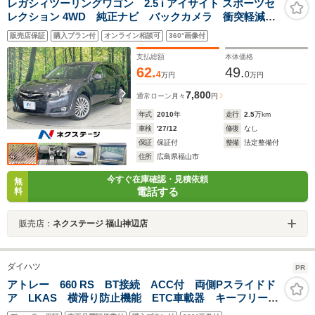
レガシィツーリングワゴン 2.5 i アイサイト スポーツセ
レクション 4WD 純正ナビ バックカメラ 衝突軽減
レーダークルーズ ドラレコ ETC HIDヘッド ハーフ
販売店保証
購入プラン付
オンライン相談可
360°画像付
レザー 車線逸脱警報 スマートキー 純正革巻きステ
アリング ステアリングスイッチ 電動格納ミラー
支払総額
本体価格
62.
49.
4
0
万円
万円
7,800
通常ローン
月々
円
年式
2010
年
走行
2.5
万km
車検
'27/12
修復
なし
保証
保証付
整備
法定整備付
住所
広島県福山市
今すぐ在庫確認・見積依頼
無
電話する
料
販売店：
ネクステージ 福山神辺店
ダイハツ
PR
アトレー 660 RS BT接続 ACC付 両側Pスライドド
ア LKAS 横滑り防止機能 ETC車載器 キーフリー
電動格納ドアミラー プッシュスタートスマートキー