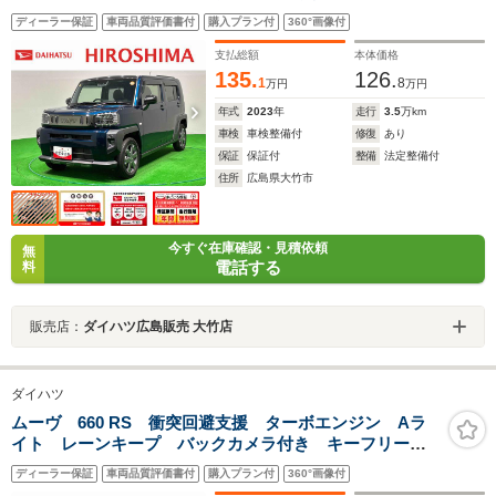
ー 盗難防止装置 安全ボディ オートマチックハイ
ディーラー保証
車両品質評価書付
購入プラン付
360°画像付
ビーム シートヒータ キーフリーシステム オートラ
イト アルミホイール ターボ リヤカメラ
支払総額
本体価格
135.
126.
1
8
万円
万円
年式
2023
年
走行
3.5
万km
車検
車検整備付
修復
あり
保証
保証付
整備
法定整備付
住所
広島県大竹市
今すぐ在庫確認・見積依頼
無
電話する
料
販売店：
ダイハツ広島販売 大竹店
ダイハツ
ムーヴ 660 RS 衝突回避支援 ターボエンジン Aラ
イト レーンキープ バックカメラ付き キーフリー
電動格納ドアミラー アイドリングストップ スマート
ディーラー保証
車両品質評価書付
購入プラン付
360°画像付
キー付 盗難防止装置 オートハイビーム ベンチシー