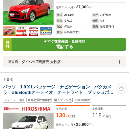
27,300
通常ローン
月々
円
年式
2014
年
走行
3.5
万km
車検
'27/10
修復
なし
保証
保証付
整備
法定整備付
住所
広島県大竹市
今すぐ在庫確認・見積依頼
無
電話する
料
販売店：
ダイハツ広島販売 大竹店
トヨタ
パッソ 1.0 X Lパッケージ ナビゲーション バクカメ
ラ Bluetoothオーディオ オートライト プッシュボタ
ンスタート セキュリティアラーム コーナーセンサ
ディーラー保証
車両品質評価書付
購入プラン付
360°画像付
ー 14インチフルホイールキャップ オートエアコン
支払総額
本体価格
130.
118.
3
8
万円
万円
25,900
通常ローン
月々
円