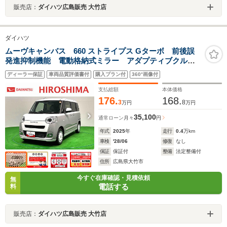
販売店：
ダイハツ広島販売 大竹店
ダイハツ
ムーヴキャンバス 660 ストライプス Gターボ 前後誤
発進抑制機能 電動格納式ミラー アダプティブクルコ
ン エコアイドル 車線逸脱警報 ターボ車 シートヒ
ディーラー保証
車両品質評価書付
購入プラン付
360°画像付
ータ バックカメラ スマートキー キーフリー オー
トマチックハイビーム セキュリティアラーム
支払総額
本体価格
176.
168.
3
8
万円
万円
35,100
通常ローン
月々
円
年式
2025
年
走行
0.4
万km
車検
'28/06
修復
なし
保証
保証付
整備
法定整備付
住所
広島県大竹市
今すぐ在庫確認・見積依頼
無
電話する
料
販売店：
ダイハツ広島販売 大竹店