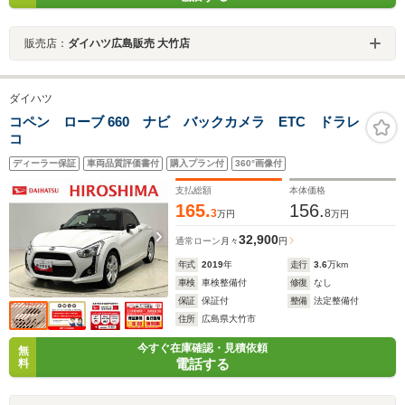
販売店：
ダイハツ広島販売 大竹店
ダイハツ
コペン ローブ 660 ナビ バックカメラ ETC ドラレ
コ
ディーラー保証
車両品質評価書付
購入プラン付
360°画像付
支払総額
本体価格
165.
156.
3
8
万円
万円
32,900
通常ローン
月々
円
年式
2019
年
走行
3.6
万km
車検
車検整備付
修復
なし
保証
保証付
整備
法定整備付
住所
広島県大竹市
今すぐ在庫確認・見積依頼
無
電話する
料