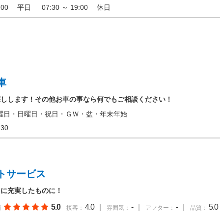
20:00 平日 07:30 ～ 19:00 休日
車
探しします！その他お車の事なら何でもご相談ください！
曜日・日曜日・祝日・ＧＷ・盆・年末年始
17:30
トサービス
らに充実したものに！
5.0
4.0
|
-
|
-
|
5.0
価
接客：
雰囲気：
アフター：
品質：