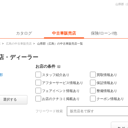
山県郡（
カタログ
中古車販売店
保険/ローン/他
店
>
広島の中古車販売店
>
山県郡（広島）の中古車販売店一覧
店・ディーラー
お店の条件
スタッフ紹介あり
買取情報あり
郡
アフターサービス情報あり
保証情報あり
フェアイベント情報あり
整備情報あり
お店のクチコミ掲載あり
クーポン情報あり
選択する
フリーワード検索