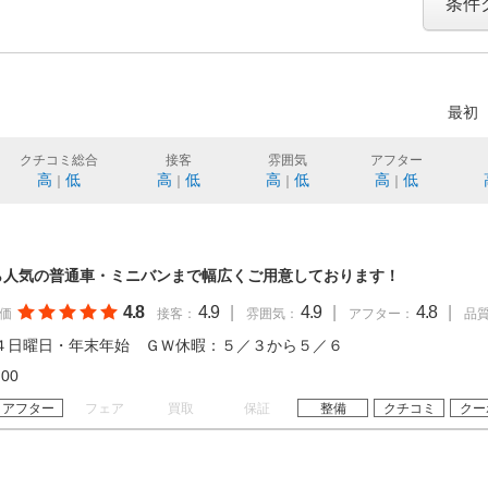
条件
最初
クチコミ総合
接客
雰囲気
アフター
高
低
高
低
高
低
高
低
｜
｜
｜
｜
ら人気の普通車・ミニバンまで幅広くご用意しております！
4.8
4.9
|
4.9
|
4.8
|
価
接客：
雰囲気：
アフター：
品
４日曜日・年末年始 ＧＷ休暇：５／３から５／６
18:00
アフター
フェア
買取
保証
整備
クチコミ
クー