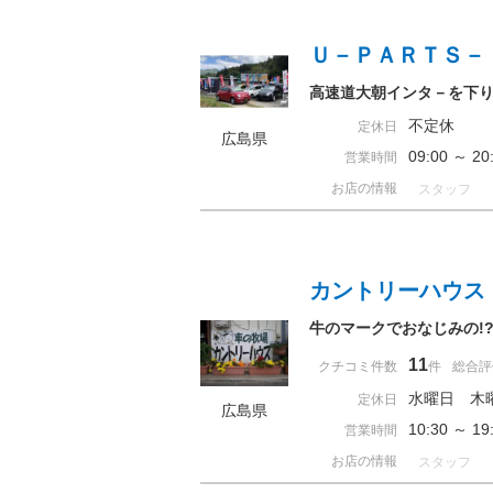
Ｕ－ＰＡＲＴＳ－
高速道大朝インタ－を下
不定休
定休日
広島県
09:00 ～ 
営業時間
お店の情報
スタッフ
カントリーハウス
牛のマークでおなじみの!
11
クチコミ件数
件
総合評
水曜日 木
定休日
広島県
10:30 ～ 
営業時間
お店の情報
スタッフ