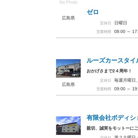
ゼロ
広島県
日曜日
定休日
08:00 ～ 
営業時間
ルーズカースタイ
おかげさまで2４周年！
毎週月曜日
定休日
広島県
09:00 ～ 
営業時間
有限会社ボディシ
親切、誠実をモットーに
第２土曜日
定休日