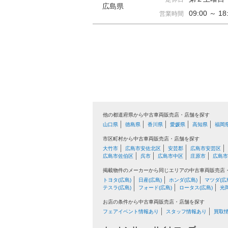
広島県
09:00 ～ 
営業時間
他の都道府県から中古車両販売店・店舗を探す
山口県
徳島県
香川県
愛媛県
高知県
福岡
市区町村から中古車両販売店・店舗を探す
大竹市
広島市安佐北区
安芸郡
広島市安芸区
広島市佐伯区
呉市
広島市中区
庄原市
広島市
掲載物件のメーカーから同じエリアの中古車両販売店
トヨタ(広島)
日産(広島)
ホンダ(広島)
マツダ(広
テスラ(広島)
フォード(広島)
ロータス(広島)
光
お店の条件から中古車両販売店・店舗を探す
フェアイベント情報あり
スタッフ情報あり
買取