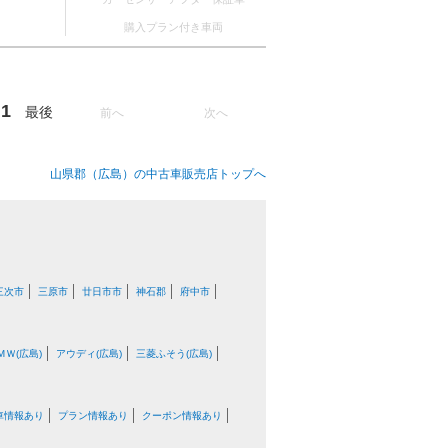
購入プラン付き車両
1
最後
前へ
次へ
山県郡（広島）の中古車販売店トップへ
三次市
三原市
廿日市市
神石郡
府中市
ＭＷ(広島)
アウディ(広島)
三菱ふそう(広島)
車情報あり
プラン情報あり
クーポン情報あり