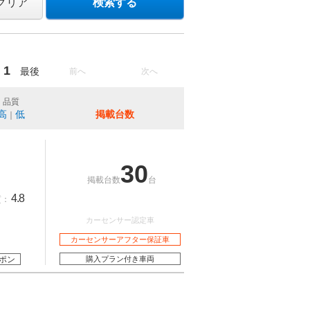
クリア
検索する
1
最後
前へ
次へ
品質
高
低
掲載台数
｜
30
掲載台数
台
4.8
質：
カーセンサー認定車
カーセンサーアフター保証車
ポン
購入プラン付き車両