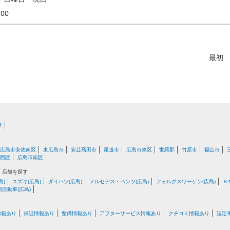
18:00
最初
県
広島市安佐南区
東広島市
安芸高田市
尾道市
広島市東区
世羅郡
竹原市
福山市
西区
広島市南区
・店舗を探す
島)
スズキ(広島)
ダイハツ(広島)
メルセデス・ベンツ(広島)
フォルクスワーゲン(広島)
Ｂ
岡自動車(広島)
情報あり
保証情報あり
整備情報あり
アフターサービス情報あり
クチコミ情報あり
認定