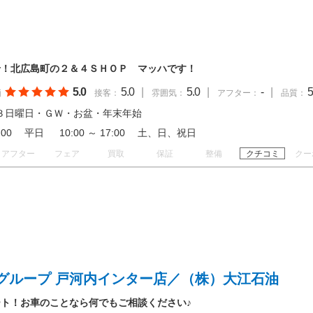
せ！北広島町の２＆４ＳＨＯＰ マッハです！
5.0
5.0
|
5.0
|
-
|
5
価
接客：
雰囲気：
アフター：
品質：
３日曜日・ＧＷ・お盆・年末年始
 19:00 平日 10:00 ～ 17:00 土、日、祝日
アフター
フェア
買取
保証
整備
クチコミ
クー
グループ 戸河内インター店／（株）大江石油
ト！お車のことなら何でもご相談ください♪