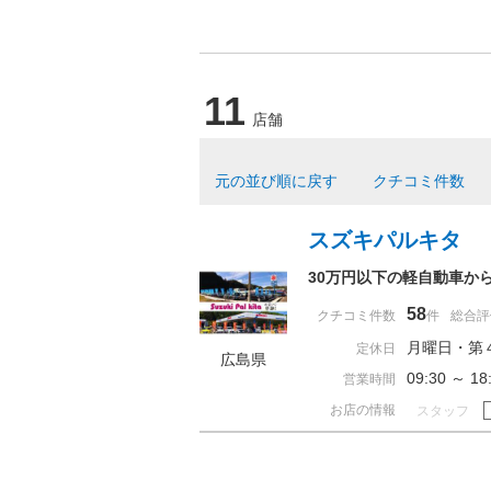
11
店舗
元の並び順に戻す
クチコミ件数
スズキパルキタ
30万円以下の軽自動車か
58
クチコミ件数
件
総合評
月曜日・第
定休日
広島県
09:30 ～ 
営業時間
お店の情報
スタッフ