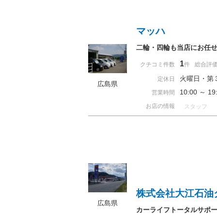
マッハ
二輪・四輪も当店にお任
1
クチコミ件数
件
総合評
火曜日・第
定休日
広島県
10:00 ～
営業時間
お店の情報
スタッフ
株式会社大江石油
広島県
カーライフトータルサポー