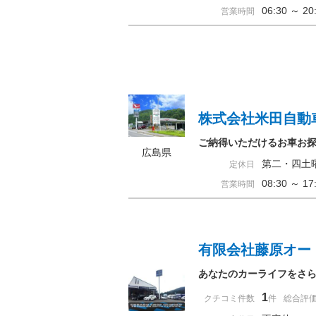
06:30 ～ 
営業時間
株式会社米田自動
ご納得いただけるお車お
広島県
第二・四土
定休日
08:30 ～ 
営業時間
有限会社藤原オー
あなたのカーライフをさ
1
クチコミ件数
件
総合評