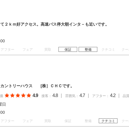
りて２ｋｍ好アクセス。高速バス停大朝インタ－も近いです。
20:00
アフター
フェア
買取
保証
整備
クチコミ
クー
?カントリーハウス [株］ＣＨＣです。
4.9
4.8
|
4.7
|
4.2
|
価
接客：
雰囲気：
アフター：
品
曜日
19:00
アフター
フェア
買取
保証
整備
クチコミ
クー