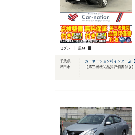
セダン
黒Ｍ
千葉県
カーネーション柏インター店
野田市