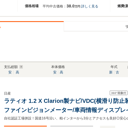
38.0
価格相場
燃費(
平均中古価格：
詳しく見る
万円
る
支払総額
本体価格
年式
安
高
安
高
新
古
360°
画像付
日産
ラティオ 1.2 X Clarion製ナビ/VDC(横滑り
ファインビジョンメーター/車両情報ディスプレイ