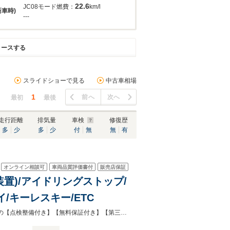
22.6
JC08モード燃費：
km/l
新車時)
---
リースする
スライドショーで見る
中古車相場
1
前へ
次へ
最初
最後
走行距離
排気量
車検
修復歴
多
少
多
少
付
無
無
有
オンライン相談可
車両品質評価書付
販売店保証
防止装置)/アイドリングストップ/
/キーレスキー/ETC
自社認証工場併設！国道16号沿い、柏インターから3分とアクセスも良好◎安心の【点検整備付き】【無料保証付き】【第三者機関品質評価書付き】！表示総額で乗り出し出来ます！！