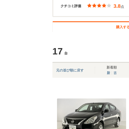
3.8
クチコミ評価
点
購入す
17
台
新着順
元の並び順に戻す
新
古