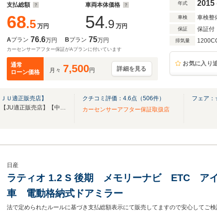
2015
年式
支払総額
車両本体価格
68
54
車検整
車検
.5
.9
万円
万円
保証付
保証
76.6
75
A
プラン
B
プラン
万円
万円
1200C
排気量
カーセンサーアフター保証がAプランに付いています
お気に入り
通常
7,500
詳細を見る
月々
円
ローン価格
【ＪＵ適正販売店】
クチコミ評価：
4.6
点（
506
件）
フェア：
【第三者機関品質評価書付き】【JU適正販売店】【中古自動車販売士資格者常駐】
カーセンサーアフター保証取扱店
日産
ラティオ 1.2 S 後期 メモリーナビ ETC 
車 電動格納式ドアミラー