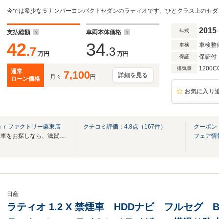
2015
年式
支払総額
車両本体価格
42
34
車検整
車検
.7
.3
万円
万円
保証付
保証
1200C
排気量
通常
7,100
詳細を見る
月々
円
ローン価格
お気に入り
ａｒファクトリー栗東店
クチコミ評価：
4.8
点（
167
件）
クーポン
高品質かつ保証付で安心な中古車をお探しなら、滋賀日産にお任せ下さい。
フェア情
日産
ラティオ 1.2 X 禁煙車 HDDナビ フルセグ B