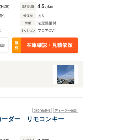
4.5
(H29)
万km
走行距離
備付
あり
修復歴
法定整備付
整備
C
フロアCVT
ミッション
無
在庫確認・見積依頼
追加
料
360°
画像付
ディーラー保証
レコーダー リモコンキー