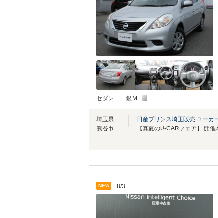
セダン
銀Ｍ
埼玉県
日産プリンス埼玉販売 ユーカ
熊谷市
【真夏のU-CARフェア】 開催
NEW
8/3