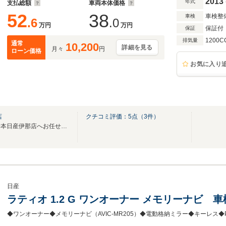
2013
年式
支払総額
車両本体価格
52
38
車検整
車検
.6
.0
万円
万円
保証付
保証
1200C
排気量
通常
10,200
詳細を見る
月々
円
ローン価格
お気に入り
店
クチコミ評価：
5
点（
3
件）
日産認定中古車自信の品質！松本日産伊那店へお任せください！
日産
ラティオ 1.2 G ワンオーナー メモリーナビ 