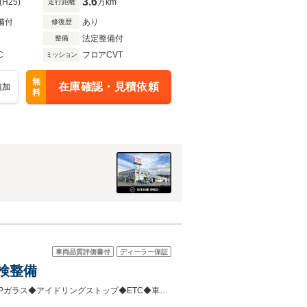
3.6
(H25)
万km
走行距離
備付
あり
修復歴
法定整備付
整備
C
フロアCVT
ミッション
無
在庫確認・見積依頼
追加
料
車両品質評価書付
ディーラー保証
車検整備
◆ワンオーナー◆メモリーナビ（AVIC-MR205）◆電動格納ミラー◆キーレス◆Pガラス◆アイドリングストップ◆ETC◆車検整備2年付◆