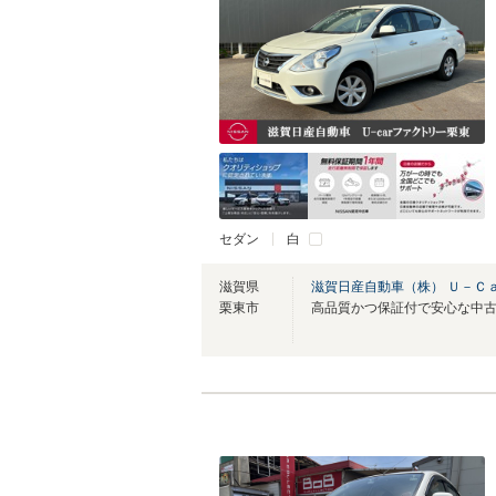
セダン
白
滋賀県
滋賀日産自動車（株） Ｕ－Ｃ
栗東市