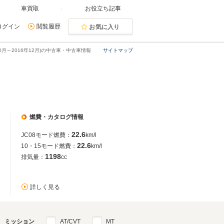
車買取
お役立ち記事
ログイン
閲覧履歴
お気に入り
10月～2016年12月)の中古車・中古車情報
サイトマップ
燃費・カタログ情報
22.6
JC08モード燃費：
km/l
22.6
10・15モード燃費：
km/l
1198
排気量：
cc
詳しく見る
ミッション
AT/CVT
MT