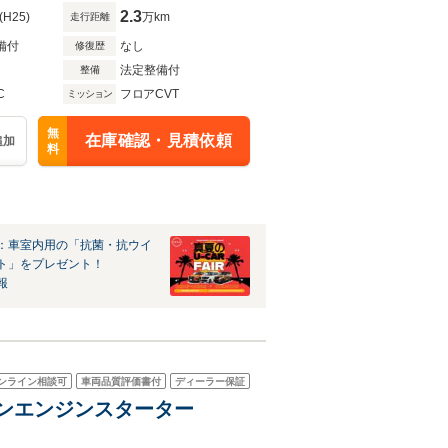
2.3
(H25)
万km
走行距離
備付
なし
修復歴
法定整備付
整備
C
フロアCVT
ミッション
無
在庫確認・見積依頼
追加
料
：車室内用の「抗菌・抗ウイ
ト」をプレゼント！
報
ンライン相談可
車両品質評価書付
ディーラー保証
モコンエンジンスターター