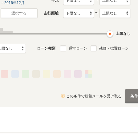
〜
年式
～2016年12月
〜
走行距離
選択する
上限なし
ローン種類
通常ローン
残価・据置ローン
この条件で新着メールを受け取る
条