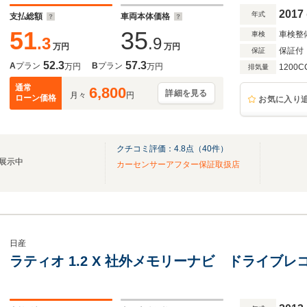
2017
年式
支払総額
車両本体価格
51
35
車検整
車検
.3
.9
万円
万円
保証付
保証
52.3
57.3
A
プラン
B
プラン
万円
万円
1200C
排気量
通常
6,800
詳細を見る
月々
円
ローン価格
お気に入り
クチコミ評価：
4.8
点（
40
件）
上展示中
カーセンサーアフター保証取扱店
日産
ラティオ 1.2 X 社外メモリーナビ ドライブ