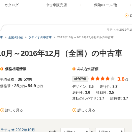
カタログ
中古車販売店
保険/ローン/他
ラティオ(2012年
車
全国の日産
ラティオの中古車
2012年10月～2016年12月モデルの中古車
年10月～2016年12月（全国）の中古車
価格相場情報
みんなの評価
3.8
38.5
総合評価
平均価格：
点
万円
25
54.9
価格帯：
万円～
万円
デザイン:
3.5
走行性:
3.7
居住性:
3.6
積載性:
3.5
運転のしやすさ:
3.7
維持費:
3.7
詳しく見る
詳しく見る
ラティオ 2012年10月