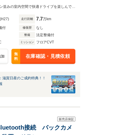
今では希少な５ナンバーコンパクトセダンのラティオです。ひとクラス上のセダン並みの室内空間で快適ドライブを楽しんでいただけます。
7.7
(H27)
万km
走行距離
備付
なし
修復歴
法定整備付
整備
C
フロアCVT
ミッション
無
在庫確認・見積依頼
追加
料
：滋賀日産のご成約特典！！
報
販売店保証
luetooth接続 バックカメ