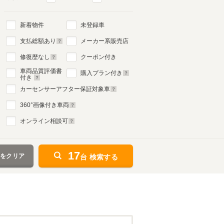
新着物件
未登録車
支払総額あり
メーカー系販売店
修復歴なし
クーポン付き
車両品質評価書
購入プラン付き
付き
カーセンサーアフター保証対象車
360
°画像付き車両
オンライン相談可
17
件をクリア
台 検索する