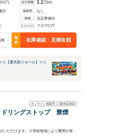
1.1
(H27)
万km
走行距離
備付
なし
修復歴
法定整備付
整備
C
フロアCVT
ミッション
無
在庫確認・見積依頼
追加
料
☆☆【夏先取りセール】☆☆
オンライン相談可
販売店保証
アイドリングストップ 禁煙
法で定められたルールに基づき支払総額表示にて販売してますので安心してご検討いただけます。※登録地域により費用が発生する場合がございます。【072-854-8700】までご相談ください