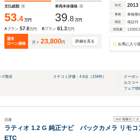
2013
年式
支払総額
車両本体価格
53
39
車検整
車検
.4
.8
万円
万円
保証付
保証
57.6
61.3
A
プラン
B
プラン
万円
万円
1200C
排気量
通常
23,800
詳細を見る
月々
円
ローン価格
お気に入り
ーズ熊谷
クチコミ評価：
4.9
点（
158
件）
クーポン
♪
ルスコー
フェア情
360°
画像付
オ
日産
ラティオ 1.2 G 純正ナビ バックカメラ リ
ETC