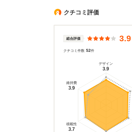
クチコミ評価
3.9
総合評価
52
クチコミ件数
件
デザイン
3.9
維持費
3.9
積載性
3.7