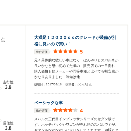
大満足！２０００ｃｃのグレードが装備が別
点
格に良いので買い！
5
総合評価
元々具体的な欲しい車はなく ぼんやりとスバル車が
良いかなと思い初めてた頃の 販売店での一目惚れ
購入価格も他メーカーや同等車種と比べても割安感が
かなりありました 装備は他…
走行性
投稿日：
2017/09/16
投稿者：
シンジさん
3.9
ベーシックな車
4
総合評価
スバルの三代目インプレッサシリーズのセダン版で
居住性
す。ハッチバックやワゴンが売れ筋のスバルですが、
3.8
セダンもなかなかいい走りをしてくれます。四駆とタ