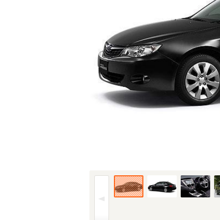
08年(H20)10月、新型時の2.0 iのフロント (1