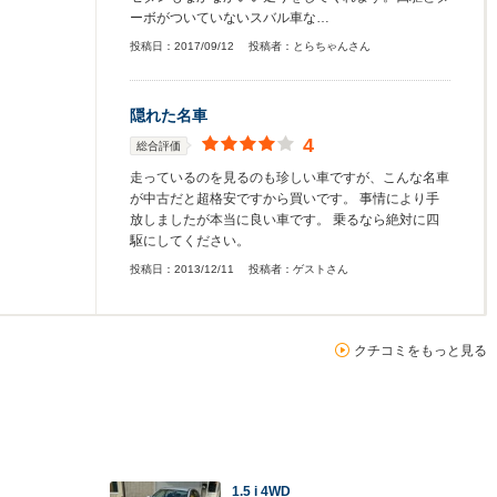
ーボがついていないスバル車な…
投稿日：
2017/09/12
投稿者：
とらちゃんさん
隠れた名車
4
総合評価
走っているのを見るのも珍しい車ですが、こんな名車
が中古だと超格安ですから買いです。 事情により手
放しましたが本当に良い車です。 乗るなら絶対に四
駆にしてください。
投稿日：
2013/12/11
投稿者：
ゲストさん
クチコミをもっと見る
1.5 i 4WD