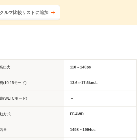
クルマ比較リストに追加
高出力
110～140ps
費(10.15モード)
13.6～17.6km/L
費(WLTCモード)
－
動方式
FF/4WD
気量
1498～1994cc