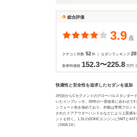
総合評価
3.9
点
52
20
クチコミ件数
件 ｜ セダンランキング
152.3〜225.8
新車時価格
万円
快適性と安全性を追求したセダンを追加
3代目からCセグメントのグローバルスタンダー
いたインプレッサ。08年の一部改良に合わせて
ンフォート色を強めており、外観は専用フロント
されたドアアウターハンドルなどにより上質感を
ントも付く。1.5LのDOHCエンジンに5MTと4A
（2008.10）