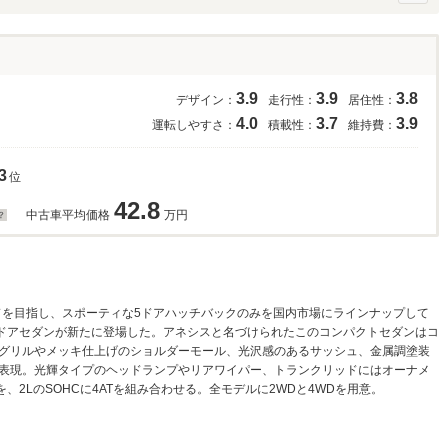
3.9
3.9
3.8
デザイン：
走行性：
居住性：
4.0
3.7
3.9
運転しやすさ：
積載性：
維持費：
3
位
42.8
中古車平均価格
万円
ドを目指し、スポーティな5ドアハッチバックのみを国内市場にラインナップして
4ドアセダンが新たに登場した。アネシスと名づけられたこのコンパクトセダンはコ
グリルやメッキ仕上げのショルダーモール、光沢感のあるサッシュ、金属調塗装
表現。光輝タイプのヘッドランプやリアワイパー、トランクリッドにはオーナメ
Tを、2LのSOHCに4ATを組み合わせる。全モデルに2WDと4WDを用意。