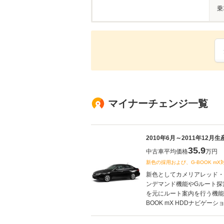
乗
マイナーチェンジ一覧
2010年6月～2011年12月
35.9
中古車平均価格
万円
新色の採用および、G-BOOK mX
新色としてカメリアレッド・
ンデマンド機能やGルート探索
を元にルート案内を行う機能
BOOK mX HDDナビゲーシ