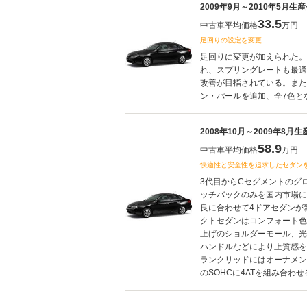
2009年9月～2010年5月生
33.5
中古車平均価格
万円
足回りの設定を変更
足回りに変更が加えられた。
れ、スプリングレートも最適
改善が目指されている。また
ン・パールを追加、全7色とな
2008年10月～2009年8月
58.9
中古車平均価格
万円
快適性と安全性を追求したセダン
3代目からCセグメントのグ
ッチバックのみを国内市場に
良に合わせて4ドアセダンが
クトセダンはコンフォート色
上げのショルダーモール、光
ハンドルなどにより上質感を
ランクリッドにはオーナメントも
のSOHCに4ATを組み合わせ