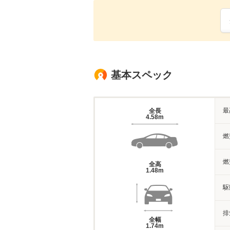
基本スペック
最
全長
4.58m
燃
燃
全高
1.48m
駆
排
全幅
1.74m