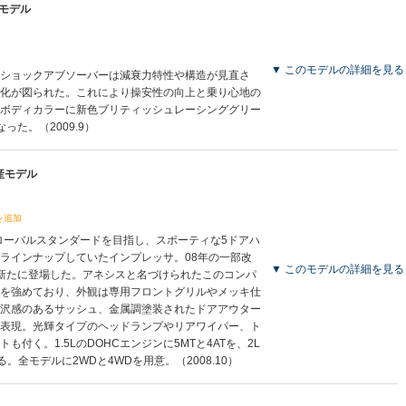
産モデル
▼ このモデルの詳細を見る
ショックアブソーバーは減衰力特性や構造が見直さ
化が図られた。これにより操安性の向上と乗り心地の
ボディカラーに新色ブリティッシュレーシンググリー
った。（2009.9）
生産モデル
を追加
ローバルスタンダードを目指し、スポーティな5ドアハ
ラインナップしていたインプレッサ。08年の一部改
▼ このモデルの詳細を見る
新たに登場した。アネシスと名づけられたこのコンパ
を強めており、外観は専用フロントグリルやメッキ仕
沢感のあるサッシュ、金属調塗装されたドアアウター
表現。光輝タイプのヘッドランプやリアワイパー、ト
付く。1.5LのDOHCエンジンに5MTと4ATを、2L
る。全モデルに2WDと4WDを用意。（2008.10）