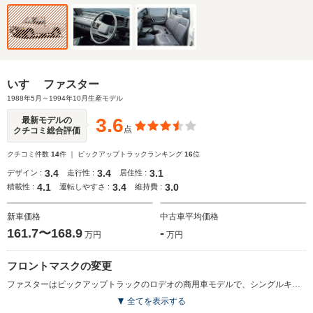
いすゞ ファスター
1988年5月～1994年10月生産モデル
3.6
最新モデルの
点
クチコミ総合評価
クチコミ件数
14
件 ｜ ピックアップトラックランキング
16
位
3.4
3.4
3.1
デザイン :
走行性 :
居住性 :
4.1
3.4
3.0
積載性 :
運転しやすさ :
維持費 :
新車価格
中古車平均価格
161.7〜168.9
-
万円
万円
フロントマスクの変更
ファスターはピックアップトラックのロデオの商用車モデルで、シングルキャブのみの設定。このMCではフロントマスクが変更された。ロデオが4WDのみに対して、ファスターは2WDのみの設定。エンジンは2.7Lの直4直噴ディーゼルターボを搭載し、標準ボディのほかロングボディのフラットデッキ三方開きが用意される。（1992.10）
全てを表示する