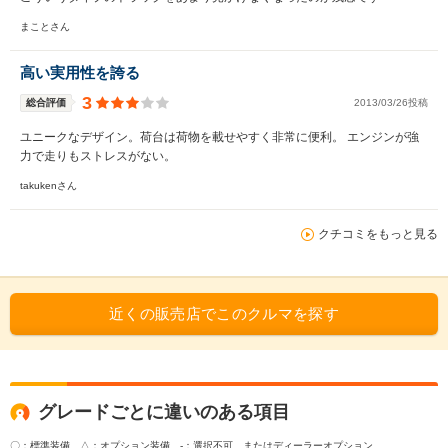
まことさん
高い実用性を誇る
3
総合評価
2013/03/26投稿
ユニークなデザイン。荷台は荷物を載せやすく非常に便利。 エンジンが強
力で走りもストレスがない。
takukenさん
クチコミをもっと見る
近くの販売店でこのクルマを探す
グレードごとに違いのある項目
〇：標準装備 △：オプション装備
-：選択不可、またはディーラーオプション