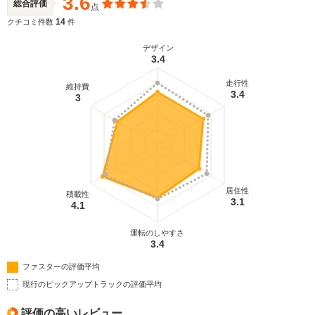
3.6
総合評価
点
14
クチコミ件数
件
デザイン
3.4
走行性
維持費
3.4
3
居住性
積載性
3.1
4.1
運転のしやすさ
3.4
ファスターの評価平均
現行のピックアップトラックの評価平均
評価の高いレビュー