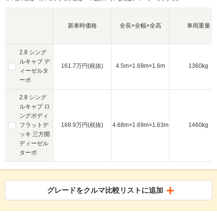
新車時価格
全長×全幅×全高
車両重量
2.8 シング
ルキャブ デ
161.7万円(税抜)
4.5m×1.69m×1.6m
1360kg
ィーゼルタ
ーボ
2.8 シング
ルキャブ ロ
ングボディ
フラットデ
168.9万円(税抜)
4.68m×1.69m×1.63m
1460kg
ッキ 三方開
ディーゼル
ターボ
グレードをクルマ比較リストに追加