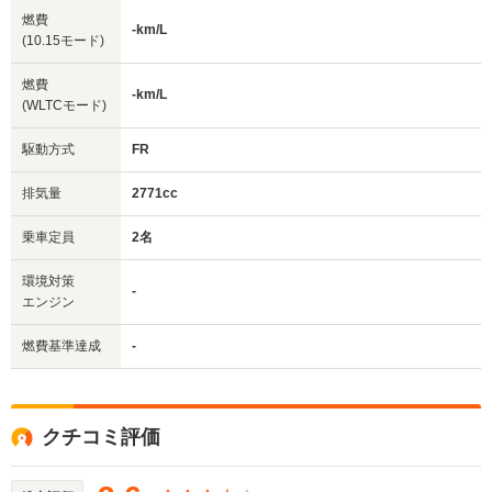
燃費
-km/L
(10.15モード)
燃費
-km/L
(WLTCモード)
駆動方式
FR
排気量
2771cc
乗車定員
2名
環境対策
-
エンジン
燃費基準達成
-
クチコミ評価