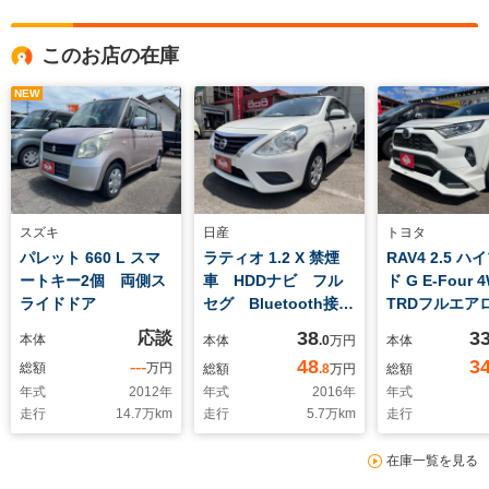
このお店の在庫
NEW
スズキ
日産
トヨタ
パレット 660 L スマ
ラティオ 1.2 X 禁煙
RAV4 2.5 
ートキー2個 両側ス
車 HDDナビ フル
ド G E-Four 
ライドドア
セグ Bluetooth接
TRDフルエア
続 バックカメラ キ
ーダウンサス
38
3
応談
本体
本体
.0
万円
本体
ーレス ライトレベラ
ーナー 禁煙
48
3
---
総額
万円
総額
.8
万円
総額
イザー 横滑り防止装
年式
2012
年
年式
2016
年
年式
置 ドラレコ ETC
走行
14.7
万km
走行
5.7
万km
走行
在庫一覧を見る