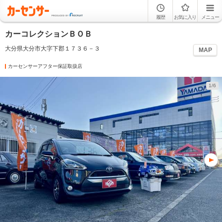
履歴
お気に入り
メニュー
カーコレクションＢＯＢ
大分県大分市大字下郡１７３６－３
MAP
カーセンサーアフター保証取扱店
1/6