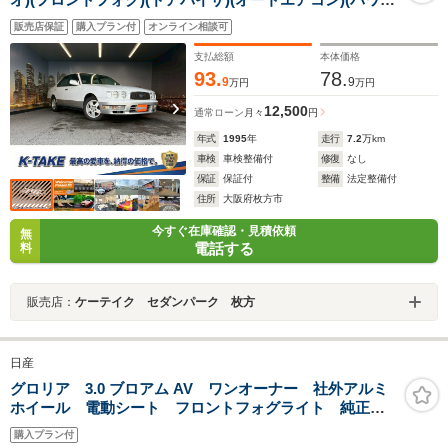
ステアリング)(オートライト)(ハロゲンヘッドライト)(電
販売店保証
購入プラン付
オンライン相談可
動格納ミラー)(パワーウィンドウ)(純正16インチAW)
支払総額
本体価格
93.
78.
9
9
万円
万円
12,500
通常ローン
月々
円
年式
1995
年
走行
7.2
万km
車検
車検整備付
修復
なし
保証
保証付
整備
法定整備付
住所
大阪府枚方市
今すぐ在庫確認・見積依頼
無
電話する
料
販売店：
ケーテイク セダンパーク 枚方
日産
グロリア 3.0 ブロアム AV ワンオーナー 社外アルミ
ホイール 電動シート フロントフォグライト 純正キ
ーレスキー ETC ラジオ再生 オートライト シガー
購入プラン付
ソケット ABS 運転席・助手席エアバッグ エアコ