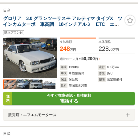
日産
グロリア 3.0 グランツーリスモ アルティマ タイプX ツ
インカムターボ 車高調 18インチアルミ ETC エク
セーヌシート パワーシート
購入プラン付
支払総額
本体価格
248
228.
0
万円
万円
50,200
通常ローン
月々
円
年式
1993
年
走行
8.8
万km
車検
車検整備付
修復
あり
保証
保証無
整備
法定整備付
住所
茨城県古河市
今すぐ在庫確認・見積依頼
無
電話する
料
販売店：
エフエムモータース
日産