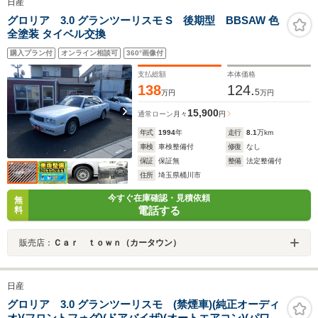
日産
グロリア 3.0 グランツーリスモ S 後期型 BBSAW 色
全塗装 タイベル交換
購入プラン付
オンライン相談可
360°画像付
支払総額
本体価格
138
124.
5
万円
万円
15,900
通常ローン
月々
円
年式
1994
年
走行
8.1
万km
車検
車検整備付
修復
なし
保証
保証無
整備
法定整備付
住所
埼玉県桶川市
今すぐ在庫確認・見積依頼
無
電話する
料
販売店：
Ｃａｒ ｔｏｗｎ（カータウン）
日産
グロリア 3.0 グランツーリスモ (禁煙車)(純正オーディ
オ)(フロントフォグ)(ドアバイザ)(オートエアコン)(パワー