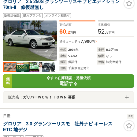
グロリア 2.5 250S グランツーリスモ ナビエディション
70th-II 修復歴無し
販売店保証
購入プラン付
オンライン相談可
支払総額
本体価格
60.
52.
2
8
万円
万円
7,900
通常ローン
月々
円
年式
2004
年
走行
8.3
万km
車検
'27/02
修復
なし
保証
保証付
整備
法定整備付
住所
千葉県習志野市
今すぐ在庫確認・見積依頼
無
電話する
料
販売店：
ガリバーＷＯＷ！ＴＯＷＮ 幕張
日産
PR
グロリア 3.0 グランツーリスモ 社外ナビ キーレス
ETC 地デジ