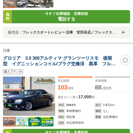
今すぐ在庫確認・見積依頼
無
電話する
料
販売店：
フレックスオートレビュー 旧車 世田谷店／フレックスオートレビュー株式会社
日産
グロリア 3.0 300アルティマ グランツーリスモ 後期
型 イグニッションコイル/プラグ交換済 黒革 フルエ
アロ V6ターボ 地デジTV TVキット 純正DVDナビ
購入プラン付
社外17アルミ キーレス MTモード付AT フロントパワ
ーシート HID 革巻ハンドル
支払総額
本体価格
103
88.
0
万円
万円
17,000
通常ローン
月々
円
年式
2003
年
走行
7.6
万km
車検
車検整備付
修復
なし
保証
保証無
整備
法定整備付
住所
埼玉県草加市
今すぐ在庫確認・見積依頼