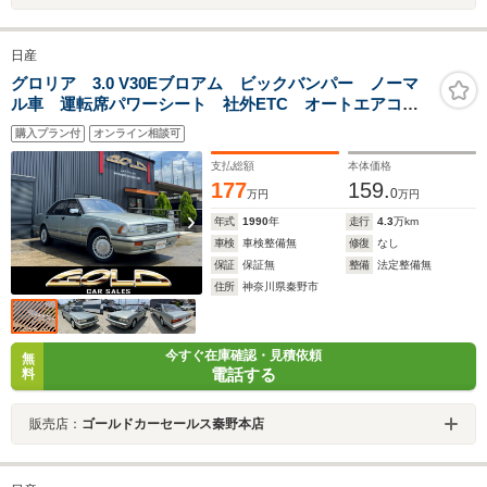
日産
グロリア 3.0 V30Eブロアム ビックバンパー ノーマ
ル車 運転席パワーシート 社外ETC オートエアコ
ン 純正15AW
購入プラン付
オンライン相談可
支払総額
本体価格
177
159.
0
万円
万円
年式
1990
年
走行
4.3
万km
車検
車検整備無
修復
なし
保証
保証無
整備
法定整備無
住所
神奈川県秦野市
今すぐ在庫確認・見積依頼
無
電話する
料
販売店：
ゴールドカーセールス秦野本店