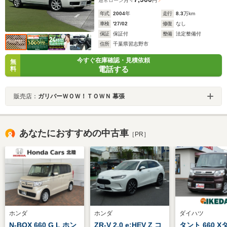
通常ローン
月々
円
年式
2004
年
走行
8.3
万km
車検
'27/02
修復
なし
保証
保証付
整備
法定整備付
住所
千葉県習志野市
今すぐ在庫確認・見積依頼
無
電話する
料
販売店：
ガリバーＷＯＷ！ＴＯＷＮ 幕張
あなたにおすすめの中古車
［PR］
ホンダ
ホンダ
ダイハツ
N-BOX 660 G L ホン
ZR-V 2.0 e:HEV Z コ
タント 660 X