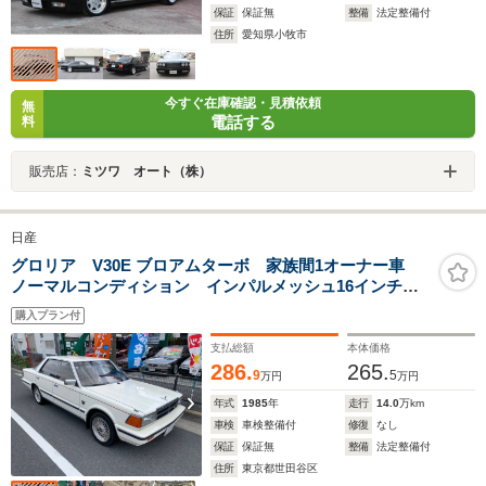
保証
保証無
整備
法定整備付
住所
愛知県小牧市
今すぐ在庫確認・見積依頼
無
電話する
料
販売店：
ミツワ オート（株）
日産
グロリア V30E ブロアムターボ 家族間1オーナー車
ノーマルコンディション インパルメッシュ16インチ
前後車高調 新品タイヤ ワンオフマフラー
購入プラン付
支払総額
本体価格
286.
265.
9
5
万円
万円
年式
1985
年
走行
14.0
万km
車検
車検整備付
修復
なし
保証
保証無
整備
法定整備付
住所
東京都世田谷区