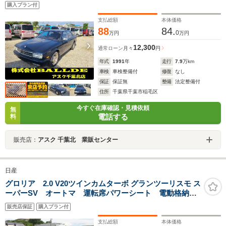
購入プラン付
支払総額
本体価格
88
84.
0
万円
万円
12,300
通常ローン
月々
円
年式
1991
年
走行
7.9
万km
車検
車検整備付
修復
なし
保証
保証無
整備
法定整備付
住所
千葉県千葉市稲毛区
今すぐ在庫確認・見積依頼
無
電話する
料
販売店：
アスク 千葉北 業販センター
日産
グロリア 2.0 V20ツインカムターボ グランツーリスモ ス
ーパーSV オートマ 運転席パワーシート 電動格納ミ
ラー オートライト フォグランプ エアコン ケンウ
販売店保証
購入プラン付
ッドカセットオーディオ パワーステアリング エアコ
ン パワ-ウィンドウ 純正ホイール 純正フロアマット
支払総額
本体価格