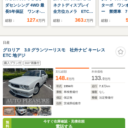
ダセンシング 4WD 最
ネクトディスプレイ
ターボ ワン
長5年保証 ワンオ-
全方位カメラ ETC
ー 禁煙車 7
ナ- ナビVXM-
シートヒーター パー
社外ナビゲー
127
363
総額：
.6
万円
総額：
.2
万円
総額：
194VFi TV Rカメ
キングセンサー
フルセグTV 
ラ BTオ-ディオ ド
左側電動スラ
ラレコ シ-トヒ-
ア プッシュ
日産
タ- ETC LEDライ
車 社外LED
ト VSA クルコン
イト LEDフ
グロリア 3.0 グランツーリスモ 社外ナビ キーレス
ETC 地デジ
スマ-トキ- 盗難防止
プ
装置 整備記録簿
購入プラン付
360°画像付
AAC
支払総額
本体価格
148.
133.
8
9
万円
万円
年式
1994
年
走行
7.3
万km
車検
車検整備付
修復
なし
保証
保証無
整備
法定整備付
住所
茨城県稲敷市
今すぐ在庫確認・見積依頼
無
電話する
料