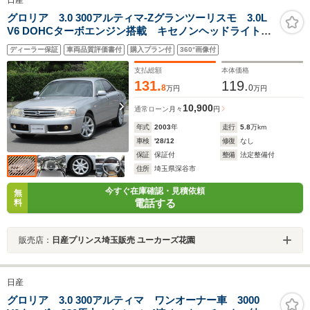
日産
グロリア 3.0 300アルティマ-Zグランツーリスモ 3.0L
V6 DOHCターボエンジン搭載 キセノンヘッドライト
DVD方式ナビゲーションシステム 専用リモコンキ- 専
ディーラー保証
車両品質評価書付
購入プラン付
360°画像付
用17AW パワ-シ-ト
支払総額
本体価格
131.
119.
8
0
万円
万円
10,900
通常ローン
月々
円
年式
2003
年
走行
5.8
万km
車検
'28/12
修復
なし
保証
保証付
整備
法定整備付
住所
埼玉県深谷市
今すぐ在庫確認・見積依頼
無
電話する
料
販売店：
日産プリンス埼玉販売 ユーカーズ花園
日産
グロリア 3.0 300アルティマ ワンオーナー車 3000