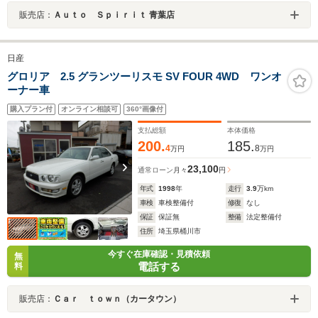
販売店：
Ａｕｔｏ Ｓｐｉｒｉｔ 青葉店
日産
グロリア 2.5 グランツーリスモ SV FOUR 4WD ワンオ
ーナー車
購入プラン付
オンライン相談可
360°画像付
支払総額
本体価格
200.
185.
4
8
万円
万円
23,100
通常ローン
月々
円
年式
1998
年
走行
3.9
万km
車検
車検整備付
修復
なし
保証
保証無
整備
法定整備付
住所
埼玉県桶川市
今すぐ在庫確認・見積依頼
無
電話する
料
販売店：
Ｃａｒ ｔｏｗｎ（カータウン）