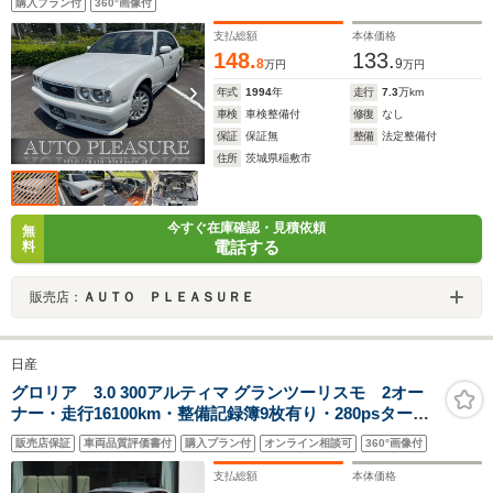
購入プラン付
360°画像付
支払総額
本体価格
148.
133.
8
9
万円
万円
年式
1994
年
走行
7.3
万km
車検
車検整備付
修復
なし
保証
保証無
整備
法定整備付
住所
茨城県稲敷市
今すぐ在庫確認・見積依頼
無
電話する
料
販売店：
ＡＵＴＯ ＰＬＥＡＳＵＲＥ
日産
グロリア 3.0 300アルティマ グランツーリスモ 2オー
ナー・走行16100km・整備記録簿9枚有り・280psター
ボ・ローダウンRS-R・下回りサビ少ない・純正ナビ・バ
販売店保証
車両品質評価書付
購入プラン付
オンライン相談可
360°画像付
ックカメラ・ETC・HID・キーレス
支払総額
本体価格