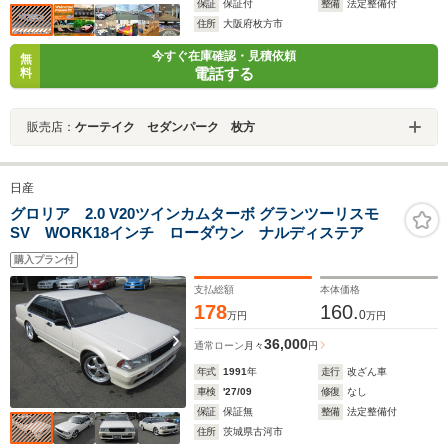
保証
保証付
整備
法定整備付
住所
大阪府枚方市
今すぐ在庫確認・見積依頼
無
電話する
料
販売店：
ケーテイク セダンパーク 枚方
日産
グロリア 2.0 V20ツインカムターボ グランツーリスモ
SV WORK18インチ ローダウン ナルディステア
購入プラン付
支払総額
本体価格
178
160.
0
万円
万円
36,000
通常ローン
月々
円
年式
1991
年
走行
改ざん車
車検
'27/09
修復
なし
保証
保証無
整備
法定整備付
住所
茨城県古河市