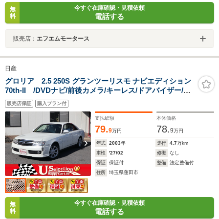
今すぐ在庫確認・見積依頼
無
電話する
料
販売店：
エフエムモータース
日産
グロリア 2.5 250S グランツーリスモ ナビエディション
70th-II /DVDナビ/前後カメラ/キーレス/ドアバイザー/パ
ワーシート/17インチアルミ/フロントエアロ/リアスポ/リ
販売店保証
購入プラン付
ア3面スモークガラス/後期型
支払総額
本体価格
79.
78.
9
9
万円
万円
年式
2003
年
走行
4.7
万km
車検
'27/02
修復
なし
保証
保証付
整備
法定整備付
住所
埼玉県蓮田市
今すぐ在庫確認・見積依頼
無
電話する
料