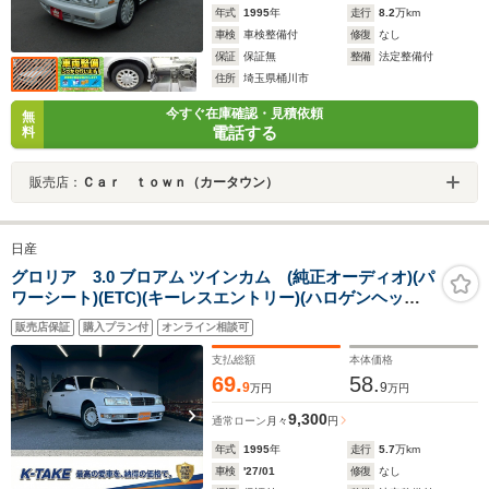
年式
1995
年
走行
8.2
万km
車検
車検整備付
修復
なし
保証
保証無
整備
法定整備付
住所
埼玉県桶川市
今すぐ在庫確認・見積依頼
無
電話する
料
販売店：
Ｃａｒ ｔｏｗｎ（カータウン）
日産
グロリア 3.0 ブロアム ツインカム (純正オーディオ)(パ
ワーシート)(ETC)(キーレスエントリー)(ハロゲンヘッド
ライト)(オートライト)(電動格納ミラー)(ローダウン)(純正
販売店保証
購入プラン付
オンライン相談可
15インチAW)
支払総額
本体価格
69.
58.
9
9
万円
万円
9,300
通常ローン
月々
円
年式
1995
年
走行
5.7
万km
車検
'27/01
修復
なし