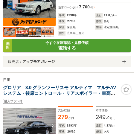
7,700
通常ローン
月々
円
年式
1998
年
走行
11.0
万km
車検
'27/06
修復
あり
保証
保証無
整備
法定整備無
住所
広島県三原市
今すぐ在庫確認・見積依頼
無
電話する
料
販売店：
アップモアガレージ
日産
グロリア 3.0 グランツーリスモ アルティマ マルチAV
システム・後席コントロール・リアスポイラー・車高
調・クリアウインカー・ケンウッドCDデッキ・ウッド
購入プラン付
MOMOステアリング・ZEESプロジェクトマフラー・ザ
ウバー17インチAW・フィルム・ETC
支払総額
本体価格
279
249.
0
万円
万円
年式
1993
年
走行
4.3
万km
車検
'26/10
修復
あり