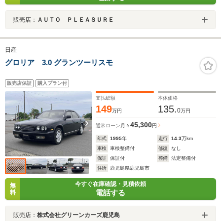
販売店：
ＡＵＴＯ ＰＬＥＡＳＵＲＥ
日産
グロリア 3.0 グランツーリスモ
販売店保証
購入プラン付
支払総額
本体価格
149
135.
0
万円
万円
45,300
通常ローン
月々
円
年式
1995
年
走行
14.3
万km
車検
車検整備付
修復
なし
保証
保証付
整備
法定整備付
住所
鹿児島県鹿児島市
今すぐ在庫確認・見積依頼
無
電話する
料
販売店：
株式会社グリーンカーズ鹿児島