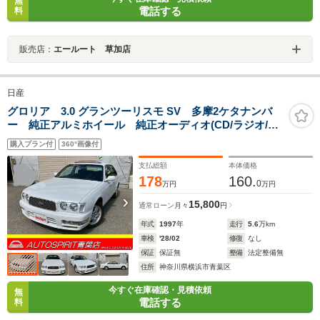
無
電話する
料
販売店：
エールート 草加店
日産
グロリア 3.0 グランツーリスモ SV 多摩2ケタナンバ
ー 純正アルミホイール 純正オーディオ(CD/ラジオ/カ
セット) サンルーフ 運転席パワーシート オートライ
購入プラン付
360°画像付
ト タワーバー(フロント)
支払総額
本体価格
178
160.
0
万円
万円
15,800
通常ローン
月々
円
年式
1997
年
走行
5.6
万km
車検
'28/02
修復
なし
保証
保証無
整備
法定整備無
住所
神奈川県横浜市青葉区
今すぐ在庫確認・見積依頼
無
電話する
料