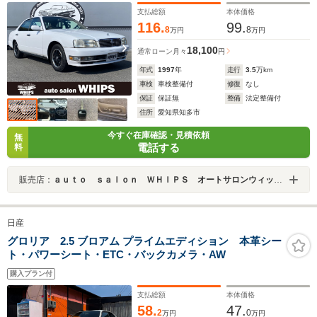
ン パワステ
支払総額
本体価格
116.
99.
8
8
万円
万円
18,100
通常ローン
月々
円
年式
1997
年
走行
3.5
万km
車検
車検整備付
修復
なし
保証
保証無
整備
法定整備付
住所
愛知県知多市
今すぐ在庫確認・見積依頼
無
電話する
料
販売店：
ａｕｔｏ ｓａｌｏｎ ＷＨＩＰＳ オートサロンウィップス
日産
グロリア 2.5 ブロアム プライムエディション 本革シー
ト・パワーシート・ETC・バックカメラ・AW
購入プラン付
支払総額
本体価格
58.
47.
2
0
万円
万円