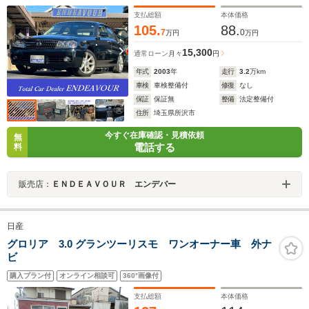
支払総額
本体価格
105.
88.
7
0
万円
万円
15,300
通常ローン
月々
円
年式
2003
年
走行
3.2
万km
車検
車検整備付
修復
なし
保証
保証無
整備
法定整備付
住所
埼玉県所沢市
今すぐ在庫確認・見積依頼
無
電話する
料
販売店：
ＥＮＤＥＡＶＯＵＲ エンデバー
日産
グロリア 3.0 グランツーリスモ ワンオーナー車 外ナ
ビ
購入プラン付
オンライン相談可
360°画像付
支払総額
本体価格