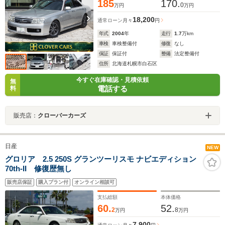
185
170.
0
万円
万円
18,200
通常ローン
月々
円
年式
2004
年
走行
1.7
万km
車検
車検整備付
修復
なし
保証
保証付
整備
法定整備付
住所
北海道札幌市白石区
今すぐ在庫確認・見積依頼
無
電話する
料
販売店：
クローバーカーズ
日産
NEW
グロリア 2.5 250S グランツーリスモ ナビエディション
70th-II 修復歴無し
販売店保証
購入プラン付
オンライン相談可
支払総額
本体価格
60.
52.
2
8
万円
万円
7,900