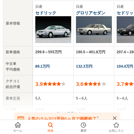
日産
日産
日産
セドリック
グロリアセダン
セドリッ
基本情報
新車価格
299.9～555万円
190.5～401.8万円
207.4～2
中古車
89.1万円
132.3万円
104.4万円
平均価格
クチコミ
3.9
3.6
3.7
総合評価
乗車定員
5人
5～6人
5～6人
ドア数
4ドア
4ドア
4ドア
▼
全てを表示する
※
人気のクルマは平均1ヶ月で掲載終了
在庫が無くなる前にお問い合わせください
全高
全高
全高
1.44m～1.47m
1.4m～1.43m
1.4m
ホーム
検索
履歴
お気に入り