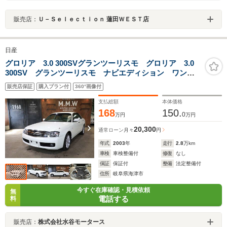
販売店：
Ｕ－Ｓｅｌｅｃｔｉｏｎ 蓮田ＷＥＳＴ店
日産
グロリア 3.0 300SVグランツーリスモ グロリア 3.0
300SV グランツーリスモ ナビエディション ワンオ
ーナー 走行距離 28400km 禁煙車 パワーシート
販売店保証
購入プラン付
360°画像付
ETC 記録簿 H18.20.22.24.26.28.30 R2.3有り
支払総額
本体価格
168
150.
0
万円
万円
20,300
通常ローン
月々
円
年式
2003
年
走行
2.8
万km
車検
車検整備付
修復
なし
保証
保証付
整備
法定整備付
住所
岐阜県海津市
今すぐ在庫確認・見積依頼
無
電話する
料
販売店：
株式会社水谷モータース