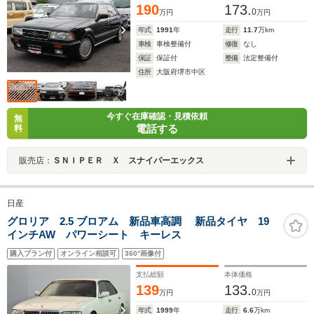
190
173.
0
万円
万円
年式
1991
年
走行
11.7
万km
車検
車検整備付
修復
なし
保証
保証付
整備
法定整備付
住所
大阪府堺市中区
今すぐ在庫確認・見積依頼
無
電話する
料
販売店：
ＳＮＩＰＥＲ Ｘ スナイパーエックス
日産
グロリア 2.5 ブロアム 新品車高調 新品タイヤ 19
インチAW パワーシート キーレス
購入プラン付
オンライン相談可
360°画像付
支払総額
本体価格
139
133.
0
万円
万円
年式
1999
年
走行
6.6
万km