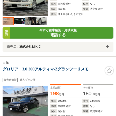
車検
車検整備付
修復
なし
保証
保証無
整備
法定整備付
住所
埼玉県さいたま市北区
今すぐ在庫確認・見積依頼
無
電話する
料
販売店：
株式会社ＭＫＣ
日産
グロリア 3.0 300アルティマ-Zグランツーリスモ
販売店保証
購入プラン付
支払総額
本体価格
198
180.
0
万円
万円
年式
2002
年
走行
2.9
万km
車検
車検整備付
修復
なし
保証
保証付
整備
法定整備付