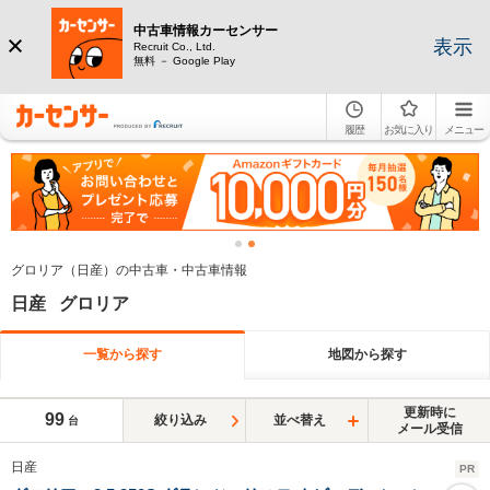
中古車情報カーセンサー
表示
Recruit Co., Ltd.
無料 － Google Play
履歴
お気に入り
メニュー
グロリア（日産）の中古車・中古車情報
日産 グロリア
一覧から探す
地図から探す
更新時に
99
絞り込み
並べ替え
台
メール受信
日産
PR