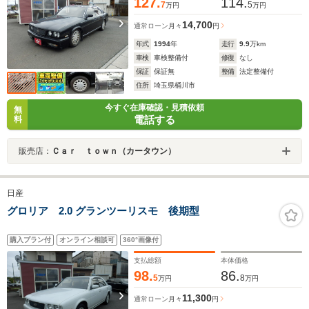
127.
114.
7
5
万円
万円
14,700
通常ローン
月々
円
年式
1994
年
走行
9.9
万km
車検
車検整備付
修復
なし
保証
保証無
整備
法定整備付
住所
埼玉県桶川市
今すぐ在庫確認・見積依頼
無
電話する
料
販売店：
Ｃａｒ ｔｏｗｎ（カータウン）
日産
グロリア 2.0 グランツーリスモ 後期型
購入プラン付
オンライン相談可
360°画像付
支払総額
本体価格
98.
86.
5
8
万円
万円
11,300
通常ローン
月々
円