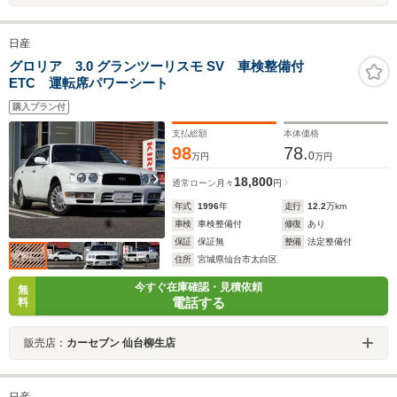
日産
グロリア 3.0 グランツーリスモ SV 車検整備付
ETC 運転席パワーシート
購入プラン付
支払総額
本体価格
98
78.
0
万円
万円
18,800
通常ローン
月々
円
年式
1996
年
走行
12.2
万km
車検
車検整備付
修復
あり
保証
保証無
整備
法定整備付
住所
宮城県仙台市太白区
今すぐ在庫確認・見積依頼
無
電話する
料
販売店：
カーセブン 仙台柳生店