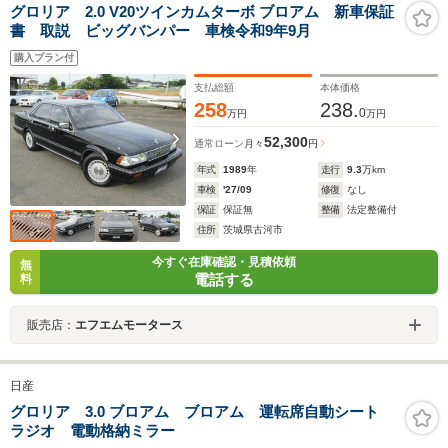
グロリア 2.0 V20ツインカムターボ ブロアム 新車保証
書 取説 ビッグバンパー 車検令和9年9月
購入プラン付
支払総額
本体価格
258
238.
0
万円
万円
52,300
通常ローン
月々
円
年式
1989
年
走行
9.3
万km
車検
'27/09
修復
なし
保証
保証無
整備
法定整備付
住所
茨城県古河市
今すぐ在庫確認・見積依頼
無
電話する
料
販売店：
エフエムモータース
日産
グロリア 3.0 ブロアム ブロアム 運転席自動シート
ラジオ 電動格納ミラー