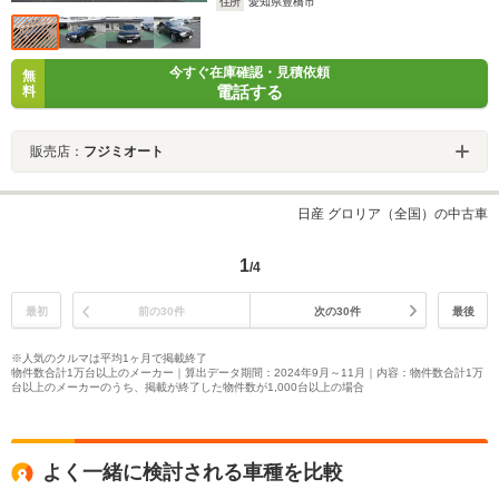
住所
愛知県豊橋市
今すぐ在庫確認・見積依頼
無
電話する
料
販売店：
フジミオート
日産 グロリア（全国）の中古車
1
/4
最初
前の30件
次の30件
最後
※人気のクルマは平均1ヶ月で掲載終了
物件数合計1万台以上のメーカー｜算出データ期間：2024年9月～11月｜内容：物件数合計1万
台以上のメーカーのうち、掲載が終了した物件数が1,000台以上の場合
よく一緒に検討される車種を比較