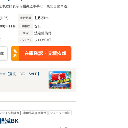
クルマ専門コンシェルジュ【カーネーショングループ】総在庫約600台！安心の全車総額表示☆圏央道幸手IC・東北自動車道岩槻ICから約30分とアクセス良好【直通電話048-753-6633】
1.6
(H26)
万km
走行距離
R09)年11月
なし
修復歴
法定整備付
整備
C
フロアCVT
ミッション
無
在庫確認・見積依頼
追加
料
☆【夏売 BIG SALE】
ンライン相談可
車両品質評価書付
ディーラー保証
害軽減BK