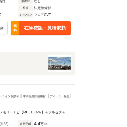
備付
なし
修復歴
法定整備付
整備
C
フロアCVT
ミッション
無
在庫確認・見積依頼
追加
料
ンライン相談可
車両品質評価書付
ディーラー保証
お気軽にお問い合わせいただければ幸いです。スタッフ一同お待ちしておりますメモリーナビ【MC315D-W】＆フルセグ＆バッグカメラ＆ETC
4.4
(H28)
万km
走行距離