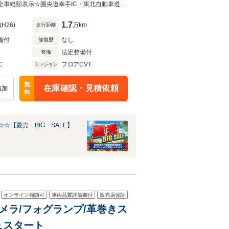
クルマ専門コンシェルジュ【カーネーショングループ】総在庫約600台！安心の全車総額表示☆圏央道幸手IC・東北自動車道岩槻ICから約30分とアクセス良好【直通電話048-753-6633】
1.7
(H26)
万km
走行距離
備付
なし
修復歴
法定整備付
整備
C
フロアCVT
ミッション
無
在庫確認・見積依頼
追加
料
☆【夏売 BIG SALE】
オンライン相談可
車両品質評価書付
販売店保証
カメラ/フォグランプ/革巻きス
ュスタート