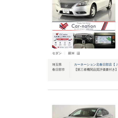
セダン
銀Ｍ
埼玉県
カーネーション北春日部店【
春日部市