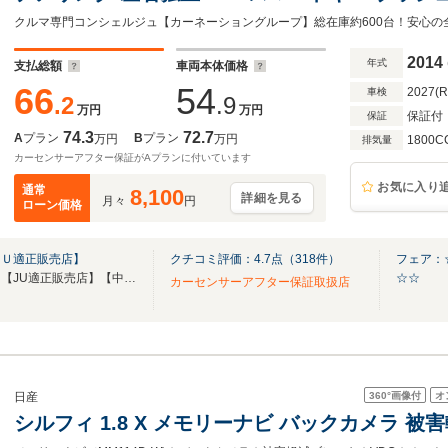
2014
年式
支払総額
車両本体価格
66
54
2027(
車検
.2
.9
万円
万円
保証付
保証
74.3
72.7
A
プラン
B
プラン
万円
万円
1800C
排気量
カーセンサーアフター保証がAプランに付いています
お気に入り
通常
8,100
詳細を見る
月々
円
ローン価格
ＪＵ適正販売店】
クチコミ評価：
4.7
点（
318
件）
フェア：☆
【第三者機関品質評価書付き】【JU適正販売店】【中古自動車販売士資格者常駐】
☆☆
カーセンサーアフター保証取扱店
360°
画像付
オ
日産
シルフィ 1.8 X メモリーナビ バックカメラ 被