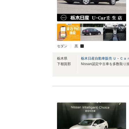
セダン
黒
栃木県
栃木日産自動車販売 Ｕ－Ｃａ
下都賀郡