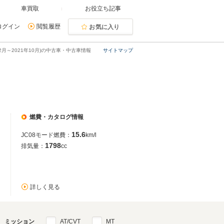
車買取
お役立ち記事
ログイン
閲覧履歴
お気に入り
12月～2021年10月)の中古車・中古車情報
サイトマップ
燃費・カタログ情報
15.6
JC08モード燃費：
km/l
1798
排気量：
cc
詳しく見る
ミッション
AT/CVT
MT