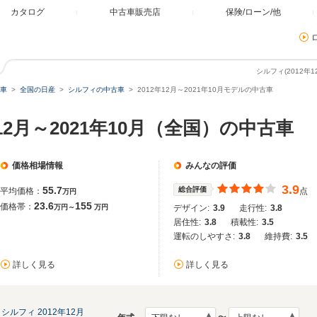
カタログ
中古車販売店
保険/ローン/他
シルフィ(2012年
車
全国の日産
シルフィの中古車
2012年12月～2021年10月モデルの中古車
年12月～2021年10月（全国）の中古車
価格相場情報
みんなの評価
3.9
55.7
総合評価
平均価格：
点
万円
23.6
155
価格帯：
万円～
万円
デザイン:
3.9
走行性:
3.8
居住性:
3.8
積載性:
3.5
運転のしやすさ:
3.8
維持費:
3.5
詳しく見る
詳しく見る
シルフィ 2012年12月