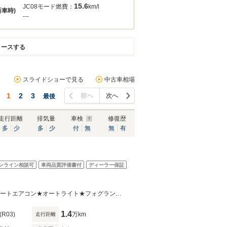
15.6
JC08モード燃費：
km/l
新車時)
---
リースする
スライドショーで見る
中古車相場
1
2
3
前へ
次へ
最後
走行距離
排気量
車検
修復歴
多
少
多
少
付
無
無
有
ンライン相談可
車両品質評価書付
ディーラー保証
ＣＤ一体AM/FM電子チューナーラジオ★被害軽減ブレーキ★横滑り防止装置★オートエアコン★オートライト★フォグランプ★インテリジェントキー★ETC
1.4
(R03)
万km
走行距離