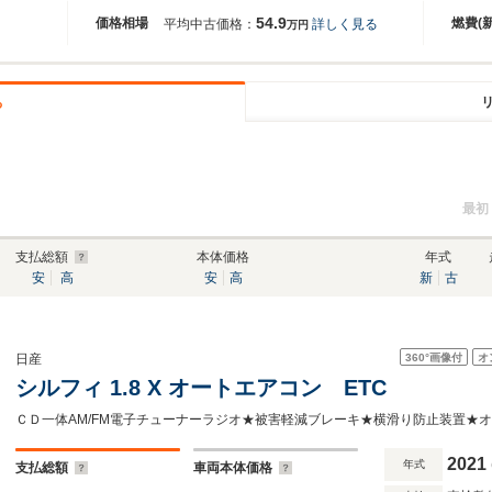
54.9
価格相場
燃費(
平均中古価格：
詳しく見る
万円
る
最初
支払総額
本体価格
年式
安
高
安
高
新
古
360°
画像付
オ
日産
シルフィ 1.8 X オートエアコン ETC
2021
年式
支払総額
車両本体価格