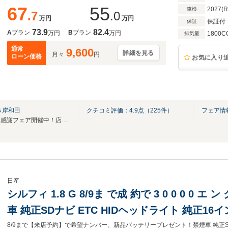
67
55
2027(
車検
.7
.0
万円
万円
保証付
保証
73.9
82.4
A
プラン
B
プラン
万円
万円
1800C
排気量
通常
9,600
詳細を見る
月々
円
ローン価格
お気に入り
Ｓ岸和田
クチコミ評価：
4.9
点（
225
件）
フェア情
【特別社長賞受賞記念。お客様感謝フェア開催中！店長決済価格で】
日産
シルフィ 1.8 G 8/9ま で成 約で 3 0 0 0 0 エ ン
車 純正SDナビ ETC HIDヘッドライト 純正1
Bluetooth ミュージックサーバー インテリキ