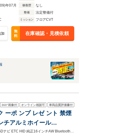
R09)年07月
なし
修復歴
法定整備付
整備
C
フロアCVT
ミッション
無
在庫確認・見積依頼
追加
料
報
360°
画像付
オンライン相談可
車両品質評価書付
 ク ーポ ンプ レゼ ント 禁煙
6インチアルミホイール
ー プッシュスタート
8/9まで【来店予約】で希望ナンバー、新品バッテリープレゼント！禁煙車 純正SDナビ ETC HID 純正16インチAW Bluetooth ミュージックサーバ インテリキー プッシュスタート