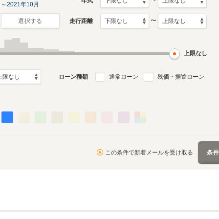
〜
年式
～2021年10月
〜
走行距離
選択する
上限なし
ローン種類
通常ローン
残価・据置ローン
この条件で新着メールを受け取る
条