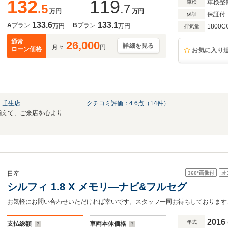
132
119
車検整
車検
.5
.7
万円
万円
保証付
保証
133.6
133.1
A
プラン
B
プラン
万円
万円
1800C
排気量
通常
26,000
詳細を見る
月々
円
ローン価格
お気に入り
ｒ壬生店
クチコミ評価：
4.6
点（
14
件）
Nissan認定中古車を多数取り揃えて、ご来店を心よりお待ちしております！
360°
画像付
オ
日産
シルフィ 1.8 X メモリ―ナビ&フルセグ
2016
年式
支払総額
車両本体価格