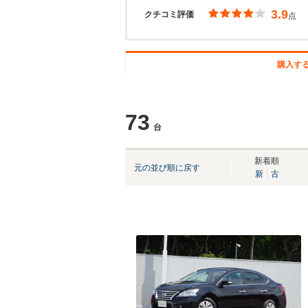
3.9
クチコミ評価
点
購入す
73
台
新着順
元の並び順に戻す
新
古