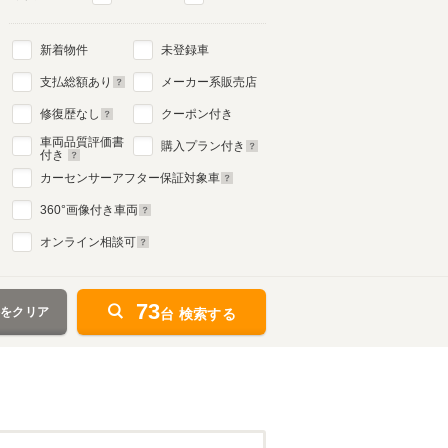
新着物件
未登録車
支払総額あり
メーカー系販売店
修復歴なし
クーポン付き
車両品質評価書
購入プラン付き
付き
カーセンサーアフター保証対象車
360
°画像付き車両
オンライン相談可
73
件をクリア
台 検索する