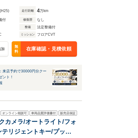
4
(H25)
万km
走行距離
備付
なし
修復歴
法定整備付
整備
C
フロアCVT
ミッション
無
在庫確認・見積依頼
追加
料
：来店予約で30000円分クー
ゼント！
報
オンライン相談可
車両品質評価書付
販売店保証
バックカメラ/オートライト/フォ
ンテリジェントキー/プッシ