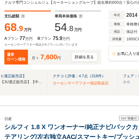
ュスタート
2014
年式
支払総額
車両本体価格
68
54
車検整
車検
.9
.8
万円
万円
保証付
保証
77
75.9
A
プラン
B
プラン
万円
万円
1800C
排気量
カーセンサーアフター保証がAプランに付いています
お気に入り
通常
7,600
詳細を見る
月々
円
ローン価格
ＪＵ適正販売店】
クチコミ評価：
4.7
点（
318
件）
フェア：☆
【第三者機関品質評価書付き】【JU適正販売店】【中古自動車販売士資格者常駐】
☆☆
カーセンサーアフター保証取扱店
360°
画像付
日産
シルフィ 1.8 X ワンオーナー/純正ナビ/バック
テアリング/左右独立AAC/スマートキー/プッシ