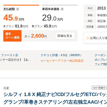
2013
年式
支払総額
車両本体価格
45
29
車検整
車検
.9
.0
万円
万円
保証無
保証
61.9
45.9
A
プラン
B
プラン
万円
万円
1800C
排気量
通常
2,600
詳細を見る
月々
円
ローン価格
お気に入り
 ファースト店
クチコミ評価：
4.9
点（
9809
件）
クーポン
【総在庫550台】【全車カーセンサー認定付き】【あなたの「愛車」が見つかります】
ポンプレ
カーセンサーアフター保証取扱店
フェア情
360°
画像付
日産
シルフィ 1.8 X 純正ナビ/CD/フルセグ/ETC/
グランプ/革巻きステアリング/左右独立AAC/イ