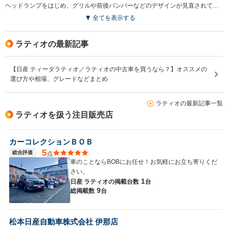
ヘッドランプをはじめ、グリルや前後バンパーなどのデザインが見直されている。インテリアでもインパネなどが変更されている。また、横滑り防止装置であるVDCが標準装備。さらにラインナップも見直され3グレード展開となっている（2014.10）
全てを表示する
ラティオの最新記事
【日産 ティーダラティオ／ラティオの中古車を買うなら？】オススメの
選び方や相場、グレードなどまとめ
ラティオの最新記事一覧
ラティオを扱う注目販売店
カーコレクションＢＯＢ
5
総合評価
点
車のことならBOBにお任せ！お気軽にお立ち寄りくだ
さい。
1
日産 ラティオの
掲載台数
台
9
総掲載数
台
松本日産自動車株式会社 伊那店