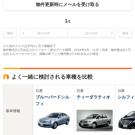
物件更新時にメールを受け取る
1
/1
最初
前の30件
次の30件
最後
※人気のクルマは平均1ヶ月で掲載終了
物件数合計1万台以上のメーカー｜算出データ期間：2024年9月～11月｜内容：物件数合計1万
台以上のメーカーのうち、掲載が終了した物件数が1,000台以上の場合
よく一緒に検討される車種を比較
日産
日産
日産
ブルーバードシル
ティーダラティオ
シルフィ
フィ
基本情報