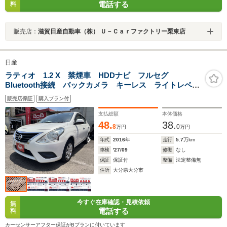
電話する
料
販売店：
滋賀日産自動車（株） Ｕ－Ｃａｒファクトリー栗東店
日産
ラティオ 1.2 X 禁煙車 HDDナビ フルセグ
Bluetooth接続 バックカメラ キーレス ライトレベラ
イザー 横滑り防止装置 ドラレコ ETC
販売店保証
購入プラン付
支払総額
本体価格
48.
38.
8
0
万円
万円
年式
2016
年
走行
5.7
万km
車検
'27/09
修復
なし
保証
保証付
整備
法定整備無
住所
大分県大分市
今すぐ在庫確認・見積依頼
無
電話する
料
カーセンサーアフター保証がBプランに付いています