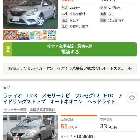
年式
2015
年
走行
6.7
万km
車検
車検整備付
修復
なし
保証
保証付
整備
法定整備付
住所
京都府八幡市
今すぐ在庫確認・見積依頼
無
電話する
料
販売店：
ひまわりガーデン イズミヤ八幡店／株式会社オートスタイルトレーディング
日産
ラティオ 1.2 X メモリーナビ フルセグTV ETC ア
イドリングストップ オートネオコン ヘッドライトレ
ベライザー マニュアルエアコン USB CD 電動格納
ディーラー保証
車両品質評価書付
式ドアミラー パワーウィンドウ リモコンキー
支払総額
本体価格
51.
33.
8
9
万円
万円
10,868
リース
月々
円