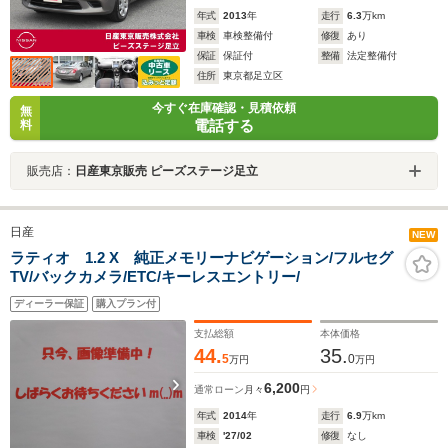
年式
2013
年
走行
6.3
万km
車検
車検整備付
修復
あり
保証
保証付
整備
法定整備付
住所
東京都足立区
今すぐ在庫確認・見積依頼
無
電話する
料
販売店：
日産東京販売 ピーズステージ足立
日産
NEW
ラティオ 1.2 X 純正メモリーナビゲーション/フルセグ
TV/バックカメラ/ETC/キーレスエントリー/
ディーラー保証
購入プラン付
支払総額
本体価格
44.
35.
5
0
万円
万円
6,200
通常ローン
月々
円
年式
2014
年
走行
6.9
万km
車検
'27/02
修復
なし