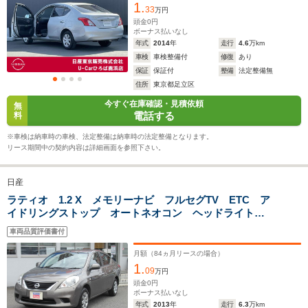
1.
33
万円
ホイールベース
ホイールベース
ホイー
頭金
0
円
-m
-m
ボーナス払いなし
年式
2014
年
走行
4.6
万km
車検
車検整備付
修復
あり
保証
保証付
整備
法定整備無
住所
東京都足立区
WLTCモード
今すぐ在庫確認・見積依頼
-
-
-
無
燃費
電話する
料
※車検は納車時の車検、法定整備は納車時の法定整備となります。
リース期間中の契約内容は詳細画面を参照下さい。
排気量
1498～1997cc
1498～1797cc
1798cc
日産
駆動方式
FF、4WD
FF、4WD
FF
ラティオ 1.2 X メモリーナビ フルセグTV ETC ア
イドリングストップ オートネオコン ヘッドライトレ
ベライザー マニュアルエアコン USB CD 電動格納
車両品質評価書付
式ドアミラー パワーウィンドウ リモコンキー
月額（
84
ヵ月リースの場合）
1.
09
万円
頭金
0
円
ボーナス払いなし
年式
2013
年
走行
6.3
万km