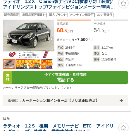
ラティオ 1.2 X Clarion製ナビ/VDC(横滑り防止装置)/
アイドリングストップ/ファインビジョンメーター/車両情
報ディスプレイ/キーレスキー/ETC
販売店保証
車両品質評価書付
購入プラン付
オンライン相談可
360°画像付
支払総額
本体価格
68.
54.
5
9
万円
万円
7,500
通常ローン
月々
円
年式
2015
年
走行
1.1
万km
車検
車検整備付
修復
なし
保証
保証付
整備
法定整備付
住所
千葉県野田市
今すぐ在庫確認・見積依頼
無
電話する
料
カーセンサーアフター保証がAプランに付いています
販売店：
カーネーション柏インター店【ＪＵ適正販売店】
日産
ラティオ 1.2 S 後期 メモリーナビ ETC アイドリ