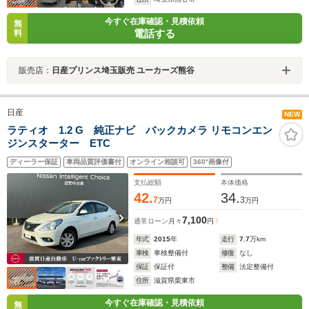
今すぐ在庫確認・見積依頼
無
電話する
料
販売店：
日産プリンス埼玉販売 ユーカーズ熊谷
日産
NEW
ラティオ 1.2 G 純正ナビ バックカメラ リモコンエン
ジンスターター ETC
ディーラー保証
車両品質評価書付
オンライン相談可
360°画像付
支払総額
本体価格
42.
34.
7
3
万円
万円
7,100
通常ローン
月々
円
年式
2015
年
走行
7.7
万km
車検
車検整備付
修復
なし
保証
保証付
整備
法定整備付
住所
滋賀県栗東市
今すぐ在庫確認・見積依頼
無