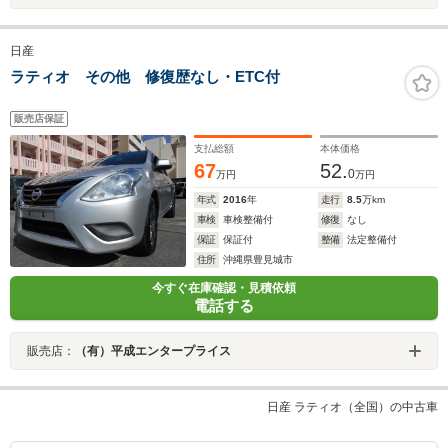
日産
ラティオ その他 修復歴なし・ETC付
販売店保証
支払総額
本体価格
67
52.
0
万円
万円
年式
2016
年
走行
8.5
万km
車検
車検整備付
修復
なし
保証
保証付
整備
法定整備付
住所
沖縄県豊見城市
今すぐ在庫確認・見積依頼
電話する
販売店：
（有）平成エンタープライス
日産 ラティオ（全国）の中古車