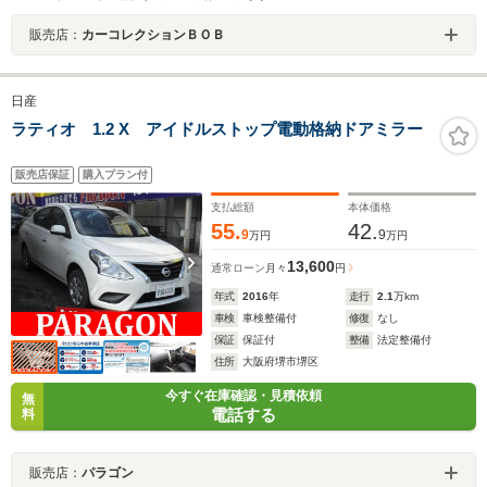
販売店：
カーコレクションＢＯＢ
日産
ラティオ 1.2 X アイドルストップ電動格納ドアミラー
販売店保証
購入プラン付
支払総額
本体価格
55.
42.
9
9
万円
万円
13,600
通常ローン
月々
円
年式
2016
年
走行
2.1
万km
車検
車検整備付
修復
なし
保証
保証付
整備
法定整備付
住所
大阪府堺市堺区
今すぐ在庫確認・見積依頼
無
電話する
料
販売店：
パラゴン