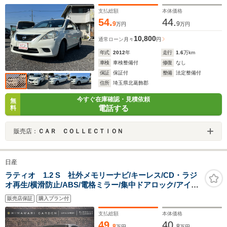
支払総額
本体価格
54.
44.
9
9
万円
万円
10,800
通常ローン
月々
円
年式
2012
年
走行
1.6
万km
車検
車検整備付
修復
なし
保証
保証付
整備
法定整備付
住所
埼玉県北葛飾郡
今すぐ在庫確認・見積依頼
無
電話する
料
販売店：
ＣＡＲ ＣＯＬＬＥＣＴＩＯＮ
日産
ラティオ 1.2 S 社外メモリーナビ/キーレス/CD・ラジ
オ再生/横滑防止/ABS/電格ミラー/集中ドアロック/アイド
リングストップ/運転席・助手席エアバッグ
販売店保証
購入プラン付
支払総額
本体価格
49.
40.
8
8
万円
万円