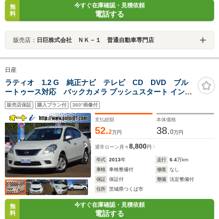
今すぐ在庫確認・見積依頼
無
電話する
料
販売店：
日巨株式会社 ＮＫ－１ 普通自動車専門店
日産
ラティオ 1.2 G 純正ナビ テレビ CD DVD ブル
ートゥース対応 バックカメラ プッシュスタート インテ
リキー2本 セルスタードライブレコーダー レーダー
販売店保証
購入プラン付
360°画像付
ETC
支払総額
本体価格
52.
38.
2
0
万円
万円
8,800
通常ローン
月々
円
年式
2013
年
走行
6.4
万km
車検
車検整備付
修復
なし
保証
保証付
整備
法定整備付
住所
茨城県つくば市
今すぐ在庫確認・見積依頼
無
電話する
料