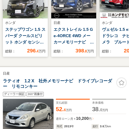
ホンダ
日産
ホンダ
ステップワゴン 1.5 ス
エクストレイル 1.5 G
ヴェゼル 1.5 e
パーダ クールスピリ
e-4ORCE 4WD メー
ドラレコ ナ
ット ホンダ センシン
カーメモリーナビ プ
メラ ブルー
グ 4WD U-select認定
ロパイロット アラウ
296
398
2
総額：
.4
万円
総額：
.8
万円
総額：
車 純正ナビ リアカ
ンドビューモニター
メラ 社外前後ドラレ
コ ETC フルセグ
日産
TV LEDフォグ
ラティオ 1.2 X 社外メモリーナビ ドライブレコーダ
ー リモコンキー
ディーラー保証
360°画像付
支払総額
本体価格
52.
38.
6
0
万円
万円
10,200
通常ローン
月々
円
年式
2013
年
走行
3.6
万km