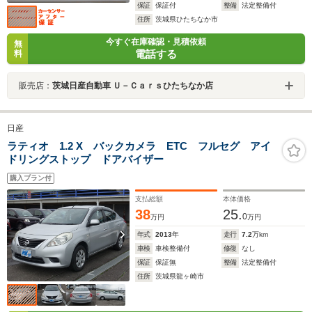
保証
保証付
整備
法定整備付
住所
茨城県ひたちなか市
今すぐ在庫確認・見積依頼
無
電話する
料
販売店：
茨城日産自動車 Ｕ－Ｃａｒｓひたちなか店
日産
ラティオ 1.2 X バックカメラ ETC フルセグ アイ
ドリングストップ ドアバイザー
購入プラン付
支払総額
本体価格
38
25.
0
万円
万円
年式
2013
年
走行
7.2
万km
車検
車検整備付
修復
なし
保証
保証無
整備
法定整備付
住所
茨城県龍ヶ崎市