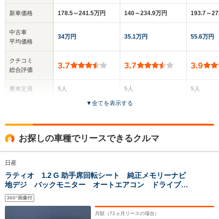
新車価格
178.5～241.5万円
140～234.9万円
193.7～2
中古車
34万円
35.1万円
55.6万円
平均価格
クチコミ
3.7
3.7
3.9
総合評価
乗車定員
5人
5人
5人
▼
全てを表示する
ドア数
4ドア
4ドア
4ドア
全高
全高
全
お探しの車種でリースできるクルマ
1.5m～1.51m
1.54m
1
日産
ラティオ 1.2 G 助手席回転シート 純正メモリーナビ
全幅
全幅
全
サイズ
地デジ バックモニター オートエアコン ドライブレ
1.7m
1.7m
1.
全長
全長
(全長x全幅x全高)
コーダー Wエアバック インテリキー パワーウィン
4.61m
4.4m～4.44m
4.62m
360°画像付
ドゥ プラスチックバイザー 助手席回転シート
月額（
72
ヵ月リースの場合）