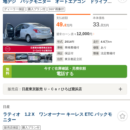
地デジ バックモニター オートエアコン ドライブレ
コーダー Wエアバック インテリキー パワーウィン
ディーラー保証
購入プラン付
360°画像付
ドゥ プラスチックバイザー 助手席回転シート
支払総額
本体価格
49.
33.
8
0
万円
万円
12,000
通常ローン
月々
円
年式
2014
年
走行
4.6
万km
車検
車検整備付
修復
あり
保証
保証付
整備
法定整備付
住所
東京都足立区
今すぐ在庫確認・見積依頼
無
電話する
料
販売店：
日産東京販売 Ｕ－Ｃａｒひろば鹿浜店
日産
ラティオ 1.2 X ワンオーナー キーレス ETC バックモ
ニター
販売店保証
購入プラン付