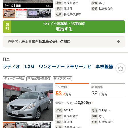
車検
車検整備付
修復
あり
保証
保証付
整備
法定整備付
住所
長野県伊那市
今すぐ在庫確認・見積依頼
無
電話する
料
販売店：
松本日産自動車株式会社 伊那店
日産
ラティオ 1.2 G ワンオーナー メモリーナビ 車検整備
ディーラー保証
車両品質評価書付
購入プラン付
支払総額
本体価格
53.
39.
4
8
万円
万円
23,800
通常ローン
月々
円
年式
2013
年
走行
2.3
万km
車検
車検整備付
修復
なし
保証
保証付
整備
法定整備付
住所
埼玉県熊谷市