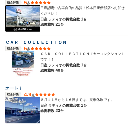
5
総合評価
点
日産認定中古車自信の品質！松本日産伊那店へお任せ
ください！
1
日産 ラティオの
掲載台数
台
21
総掲載数
台
ＣＡＲ ＣＯＬＬＥＣＴＩＯＮ
5
総合評価
点
ＣＡＲ ＣＯＬＬＥＣＴＩＯＮ〔カーコレクション〕
です！！
1
日産 ラティオの
掲載台数
台
40
総掲載数
台
オートｉ
4.9
総合評価
点
８月１１日から１６日までは、夏季休暇です。
1
日産 ラティオの
掲載台数
台
23
総掲載数
台