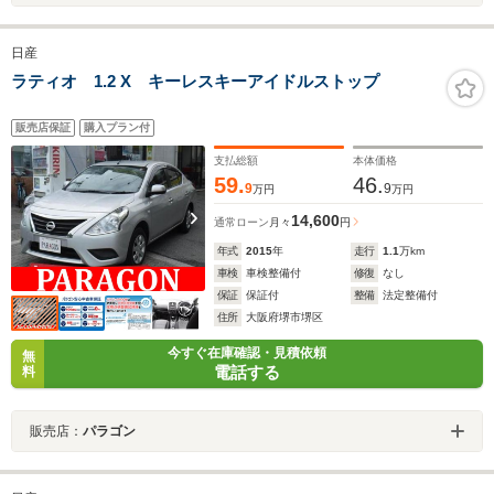
日産
ラティオ 1.2 X キーレスキーアイドルストップ
販売店保証
購入プラン付
支払総額
本体価格
59.
46.
9
9
万円
万円
14,600
通常ローン
月々
円
年式
2015
年
走行
1.1
万km
車検
車検整備付
修復
なし
保証
保証付
整備
法定整備付
住所
大阪府堺市堺区
今すぐ在庫確認・見積依頼
無
電話する
料
販売店：
パラゴン