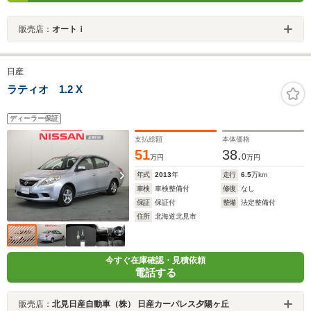
販売店：
オートｉ
日産
ラティオ 1.2 X
ディーラー保証
支払総額
本体価格
51
38.
0
万円
万円
年式
2013
年
走行
6.5
万km
車検
車検整備付
修復
なし
保証
保証付
整備
法定整備付
住所
北海道北見市
今すぐ在庫確認・見積依頼
電話する
販売店：
北見日産自動車（株） 日産カーパレス夕陽ヶ丘