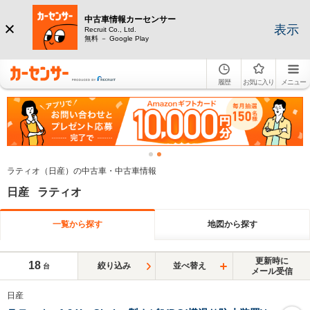
中古車情報カーセンサー
表示
Recruit Co., Ltd.
無料 － Google Play
履歴
お気に入り
メニュー
ラティオ（日産）の中古車・中古車情報
日産 ラティオ
一覧から探す
地図から探す
更新時に
18
絞り込み
並べ替え
台
メール受信
日産