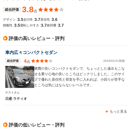
3.8
総合評価
点
3.5
3.7
3.6
デザイン :
走行性 :
居住性 :
3.5
3.7
3.7
積載性 :
運転しやすさ :
維持費 :
評価の高いレビュー・評判
車内広々コンパクトセダン
4
総合評価
2016/01/21投稿
点
燃費の良いコンパクトセダンで、ちょっとした遠出もこな
せる乗り心地の良いところはビックリしました。このサイ
ズで優れた居住性と荷室を手に入れれば、小回りが苦手な
ところは気にはならないレベルです。
ゲストさん
日産 ラティオ
もっと見る
評価の低いレビュー・評判