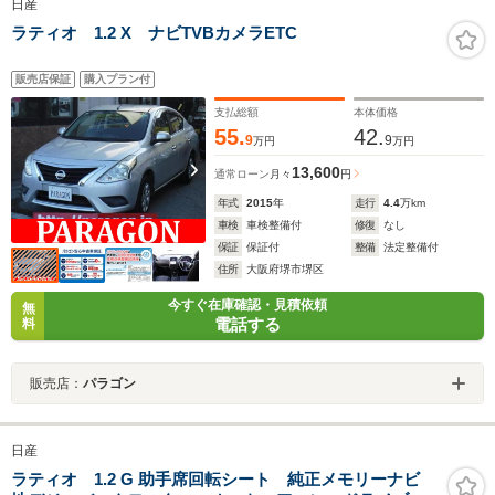
日産
ラティオ 1.2 X ナビTVBカメラETC
販売店保証
購入プラン付
支払総額
本体価格
55.
42.
9
9
万円
万円
13,600
通常ローン
月々
円
年式
2015
年
走行
4.4
万km
車検
車検整備付
修復
なし
保証
保証付
整備
法定整備付
住所
大阪府堺市堺区
今すぐ在庫確認・見積依頼
無
電話する
料
販売店：
パラゴン
日産
ラティオ 1.2 G 助手席回転シート 純正メモリーナビ