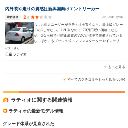
内外装や走りの質感は新興国向けエントリーカー
2
総合評価
2013/03/31投稿
点
もしも個人ユーザーがラティオを買うなら、最上級グレー
ドのGしかない。1.2L車なのに170万円近い価格になる
が、Gなら横滑り防止装置のVDCが標準で装備されている
し、ほかにもプッシュ式エンジンスターターやインテリジ
ェントキー、オートエアコンなど、充実した仕様が用意さ
ゲストさん
れる。
日産 ラティオ
もっと見る
すべてのクチコミをもっと見る(66件)
ラティオに関する関連情報
ラティオの最新モデル情報
グレード体系が見直された