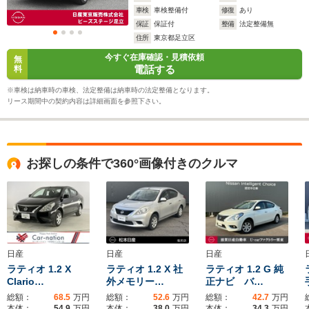
車検
車検整備付
修復
あり
保証
保証付
整備
法定整備無
住所
東京都足立区
今すぐ在庫確認・見積依頼
無
電話する
料
※車検は納車時の車検、法定整備は納車時の法定整備となります。
リース期間中の契約内容は詳細画面を参照下さい。
お探しの条件で360°画像付きのクルマ
日産
日産
日産
ラティオ 1.2 X
ラティオ 1.2 X 社
ラティオ 1.2 G 純
Clario…
外メモリー…
正ナビ バ…
総額：
68.5
万円
総額：
52.6
万円
総額：
42.7
万円
本体：
54.9
万円
本体：
38.0
万円
本体：
34.3
万円