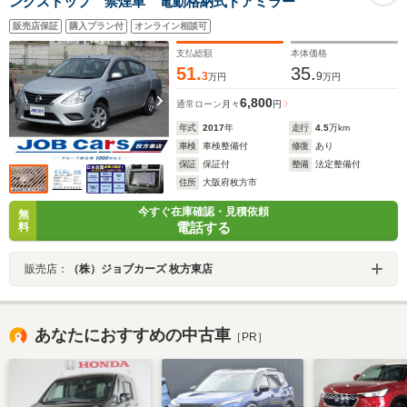
ングストップ 禁煙車 電動格納式ドアミラー
販売店保証
購入プラン付
オンライン相談可
支払総額
本体価格
51.
35.
3
9
万円
万円
6,800
通常ローン
月々
円
年式
2017
年
走行
4.5
万km
車検
車検整備付
修復
あり
保証
保証付
整備
法定整備付
住所
大阪府枚方市
今すぐ在庫確認・見積依頼
無
電話する
料
販売店：
（株）ジョブカーズ 枚方東店
あなたにおすすめの中古車
［PR］