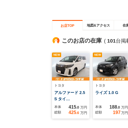
地図&アクセス
在
お店TOP
このお店の在庫
(
101
台掲
NEW
NEW
トヨタ
トヨタ
アルファード 2.5
ライズ 1.0 G
S タイ…
415
188
本体
本体
.0
万円
.0
万円
425
197
総額
総額
.6
万円
万円