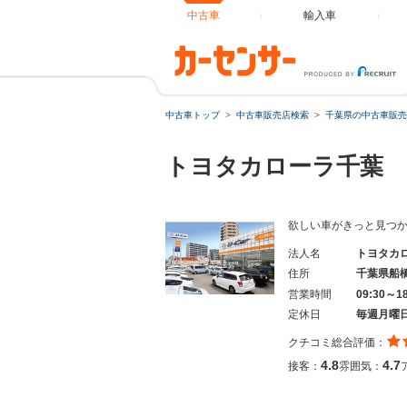
中古車
輸入車
中古車トップ
中古車販売店検索
千葉県の中古車販売
トヨタカローラ千葉 
欲しい車がきっと見つ
法人名
トヨタカ
住所
千葉県船
営業時間
09:30～1
定休日
毎週月曜
クチコミ総合評価：
4.8
4.7
接客：
雰囲気：