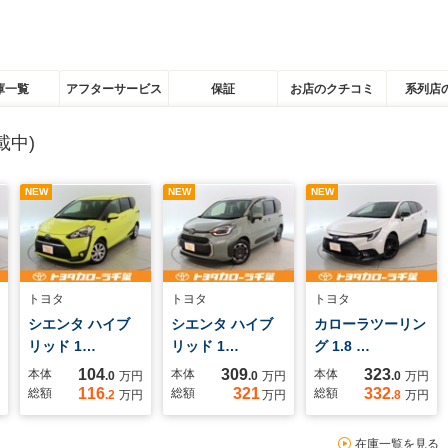
庫一覧
アフターサービス
保証
お店のクチコミ
系列店
載中)
NEW
NEW
NEW
トヨタ
トヨタ
トヨタ
シエンタ ハイブ
シエンタ ハイブ
カローラツーリン
リッド 1…
リッド 1…
グ 1.8 …
104
309
323
本体
本体
本体
.0
万円
.0
万円
.0
万円
116
321
332
総額
総額
総額
.2
万円
万円
.8
万円
在庫一覧を見る