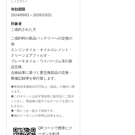
しください♪
有効期限
2024/09/01～2026/10/31
対象者
ご成約された方
ご成約時の新品バッテリーへの交換の
他
エンジンオイル・オイルエレメント・
クリーンエアフィルタ・
ブレーキオイル・ワイパーゴム等の新
品交換、
点検結果に基づく要交換部品の交換・
整備記録簿を発行致します。
◆車両本体価格30万円以上（税込）の物件に限
ります。
◆このチケットは必ず商談前に販売店にご提示
ください。商談後の提示ではサービスを受けら
れません。
◆一回につき一枚まで有効です。
◆他のクーポンとの併用は出来ません。
QRコードで携帯にク
ーポンを転送