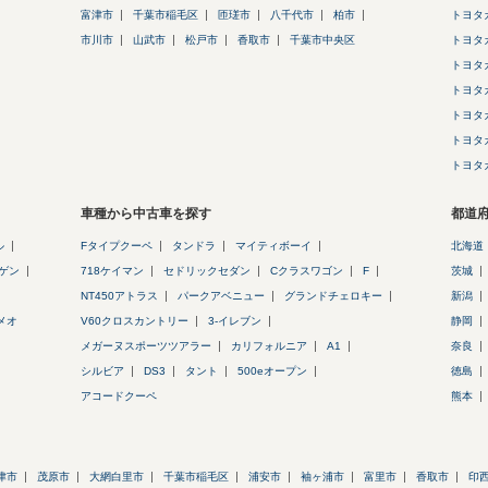
富津市
千葉市稲毛区
匝瑳市
八千代市
柏市
トヨタ
市川市
山武市
松戸市
香取市
千葉市中央区
トヨタ
トヨタ
トヨタ
トヨタ
トヨタ
トヨタ
車種から中古車を探す
都道
ル
Fタイプクーペ
タンドラ
マイティボーイ
北海道
ゲン
718ケイマン
セドリックセダン
Cクラスワゴン
F
茨城
NT450アトラス
パークアベニュー
グランドチェロキー
新潟
メオ
V60クロスカントリー
3-イレブン
静岡
メガーヌスポーツツアラー
カリフォルニア
A1
奈良
シルビア
DS3
タント
500eオープン
徳島
アコードクーペ
熊本
津市
茂原市
大網白里市
千葉市稲毛区
浦安市
袖ヶ浦市
富里市
香取市
印