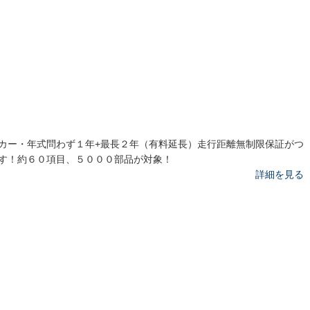
カー・年式問わず１年+最長２年（有料延長）走行距離無制限保証がつ
す！約６０項目、５０００部品が対象！
詳細を見る