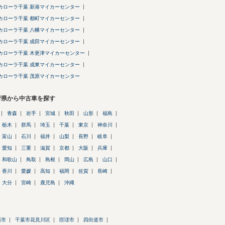
カローラ千葉 新港マイカーセンター
カローラ千葉 都町マイカーセンター
カローラ千葉 八幡マイカーセンター
カローラ千葉 成田マイカーセンター
カローラ千葉 木更津マイカーセンター
カローラ千葉 成東マイカーセンター
カローラ千葉 茂原マイカーセンター
府県から中古車を探す
青森
岩手
宮城
秋田
山形
福島
栃木
群馬
埼玉
千葉
東京
神奈川
富山
石川
福井
山梨
長野
岐阜
愛知
三重
滋賀
京都
大阪
兵庫
和歌山
鳥取
島根
岡山
広島
山口
香川
愛媛
高知
福岡
佐賀
長崎
大分
宮崎
鹿児島
沖縄
西市
千葉市花見川区
匝瑳市
四街道市