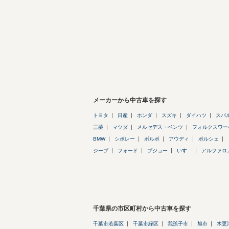
メーカーから中古車を探す
トヨタ
日産
ホンダ
スズキ
ダイハツ
スバ
三菱
マツダ
メルセデス・ベンツ
フォルクスワー
BMW
シボレー
ボルボ
アウディ
ポルシェ
ジープ
フォード
プジョー
いすゞ
アルファロ
千葉県の市区町村から中古車を探す
千葉市若葉区
千葉市緑区
我孫子市
旭市
木更