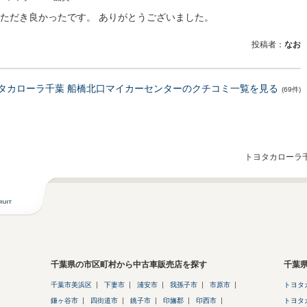
ただき良かったです。 ありがとうございました。
投稿者：
なお
タカローラ千葉 船橋北口マイカーセンターのクチコミ一覧を見る
(69件)
トヨタカローラ千
千葉県の市区町村から中古車販売店を探す
千葉
千葉市美浜区
下妻市
浦安市
我孫子市
市原市
トヨタ
鎌ヶ谷市
四街道市
銚子市
印旛郡
印西市
トヨタ