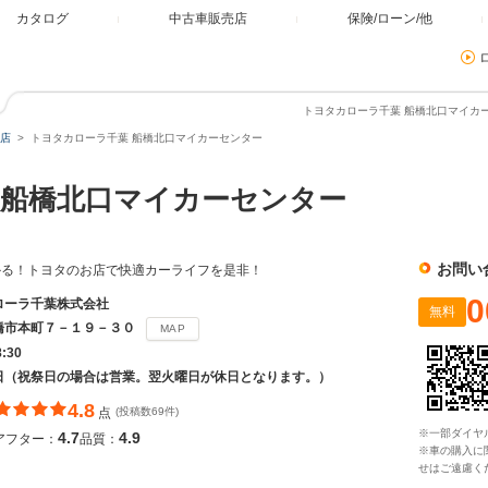
カタログ
中古車販売店
保険/ローン/他
トヨタカローラ千葉 船橋北口マイカー
店
トヨタカローラ千葉 船橋北口マイカーセンター
船橋北口マイカーセンター
お問い
かる！トヨタのお店で快適カーライフを是非！
0
ローラ千葉株式会社
無料
橋市本町７－１９－３０
MAP
8:30
日（祝祭日の場合は営業。翌火曜日が休日となります。）
4.8
点
(投稿数69件)
※一部ダイヤ
4.7
4.9
アフター：
品質：
※車の購入に
せはご遠慮く