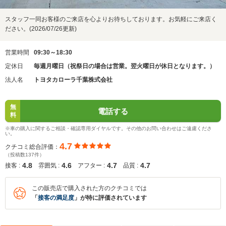
スタッフ一同お客様のご来店を心よりお待ちしております。お気軽にご来店く
ださい。(2026/07/26更新)
営業時間
09:30～18:30
定休日
毎週月曜日（祝祭日の場合は営業。翌火曜日が休日となります。）
法人名
トヨタカローラ千葉株式会社
無
電話する
料
※車の購入に関するご相談・確認専用ダイヤルです。その他のお問い合わせはご遠慮くださ
い。
4.7
クチコミ総合評価：
（投稿数137件）
4.8
4.6
4.7
4.7
接客 :
雰囲気 :
アフター :
品質 :
この販売店で購入された方のクチコミでは
「
接客の満足度
」が特に評価されています