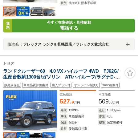
住所
北海道札幌市手稲区
今すぐ在庫確認・見積依頼
無
電話する
料
販売店：
フレックス ランクル札幌西店／フレックス株式会社
トヨタ
ランドクルーザー60 4.0 VX ハイルーフ 4WD FJ62G/
生産台数約1300台/ガソリン AT/ハイルーフ/ラグナD-フ
ォース/ワイドボディ/ガンメタリック/サンルーフ/角目四
販売店保証
車両品質評価書付
購入プラン付
オンライン相談可
360°画像付
灯フェイス/ナビ/ドア4面内張レザー部張替 直6エンジ
ン アルパイン ディスプレイオーディオ
支払総額
本体価格
527.
509.
9
8
万円
万円
年式
1989
年
走行
19.6
万km
車検
車検整備付
修復
なし
保証
保証付
整備
法定整備付
住所
愛知県刈谷市