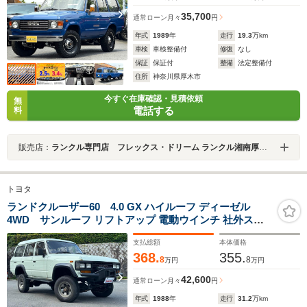
35,700
通常ローン
月々
円
年式
1989
年
走行
19.3
万km
車検
車検整備付
修復
なし
保証
保証付
整備
法定整備付
住所
神奈川県厚木市
今すぐ在庫確認・見積依頼
無
電話する
料
販売店：
ランクル専門店 フレックス・ドリーム ランクル湘南厚木店
トヨタ
ランドクルーザー60 4.0 GX ハイルーフ ディーゼル
4WD サンルーフ リフトアップ 電動ウインチ 社外ステ
アリング 5速MT 4WD ディーゼル ターボ 背面タイヤ ヒッ
支払総額
本体価格
チメンバー
368.
355.
8
8
万円
万円
42,600
通常ローン
月々
円
年式
1988
年
走行
31.2
万km