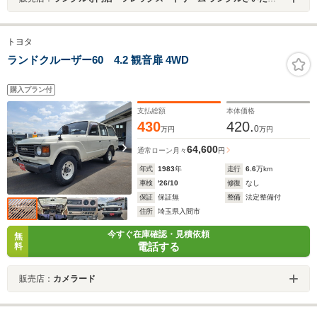
トヨタ
ランドクルーザー60 4.2 観音扉 4WD
購入プラン付
支払総額
本体価格
430
420.
0
万円
万円
64,600
通常ローン
月々
円
年式
1983
年
走行
6.6
万km
車検
'26/10
修復
なし
保証
保証無
整備
法定整備付
住所
埼玉県入間市
今すぐ在庫確認・見積依頼
無
電話する
料
販売店：
カメラード