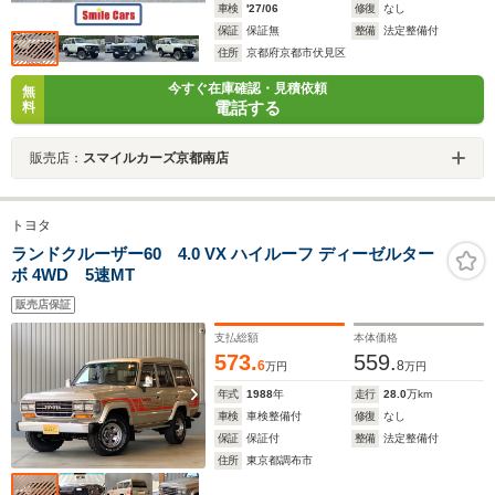
車検
'27/06
修復
なし
保証
保証無
整備
法定整備付
住所
京都府京都市伏見区
今すぐ在庫確認・見積依頼
無
電話する
料
販売店：
スマイルカーズ京都南店
トヨタ
ランドクルーザー60 4.0 VX ハイルーフ ディーゼルター
ボ 4WD 5速MT
販売店保証
支払総額
本体価格
573.
559.
6
8
万円
万円
年式
1988
年
走行
28.0
万km
車検
車検整備付
修復
なし
保証
保証付
整備
法定整備付
住所
東京都調布市