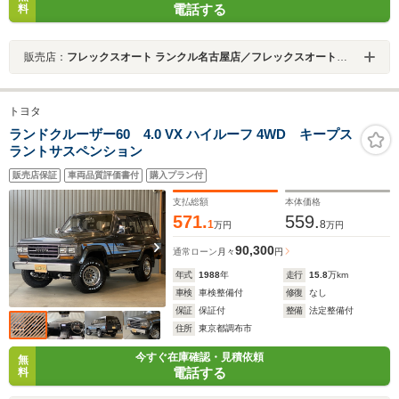
電話する
料
販売店：
フレックスオート ランクル名古屋店／フレックスオート株式会社
トヨタ
ランドクルーザー60 4.0 VX ハイルーフ 4WD キープス
ラントサスペンション
販売店保証
車両品質評価書付
購入プラン付
支払総額
本体価格
571.
559.
1
8
万円
万円
90,300
通常ローン
月々
円
年式
1988
年
走行
15.8
万km
車検
車検整備付
修復
なし
保証
保証付
整備
法定整備付
住所
東京都調布市
今すぐ在庫確認・見積依頼
無
電話する
料