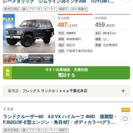
レーメタリック ジムライン16インチAW TOYOMTタ
イヤ カロッツェリア製7インチナビ バックカメラ
販売店保証
購入プラン付
オンライン相談可
360°画像付
ETC リフトアップ 純正ステアリング 砲弾マフラ
ー ヒッチメンバー
支払総額
本体価格
487.
459.
1
8
万円
万円
年式
1989
年
走行
20.9
万km
車検
車検整備付
修復
なし
保証
保証付
整備
法定整備付
住所
千葉県千葉市稲毛区
今すぐ在庫確認・見積依頼
無
電話する
料
販売店：
フレックス ランクルＪｅｅｐ千葉北本店
トヨタ
NEW
ランドクルーザー60 4.0 VX ハイルーフ 4WD 後期型・
FJ62G/3F-E型エンジン・角目4灯・ボディカラー/グラナ
イトクリスタルメタリック・平屋根換装・DEANカルフォ
販売店保証
購入プラン付
オンライン相談可