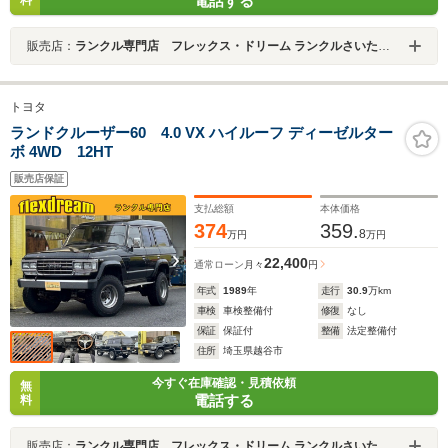
電話する
料
販売店：
ランクル専門店 フレックス・ドリーム ランクルさいたま北店
トヨタ
ランドクルーザー60 4.0 VX ハイルーフ ディーゼルター
ボ 4WD 12HT
販売店保証
支払総額
本体価格
374
359.
8
万円
万円
22,400
通常ローン
月々
円
年式
1989
年
走行
30.9
万km
車検
車検整備付
修復
なし
保証
保証付
整備
法定整備付
住所
埼玉県越谷市
今すぐ在庫確認・見積依頼
無
電話する
料
販売店：
ランクル専門店 フレックス・ドリーム ランクルさいたま北店