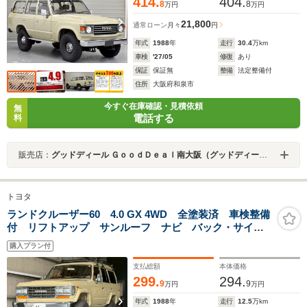
414.
404.
8
8
万円
万円
21,800
通常ローン
月々
円
年式
1988
年
走行
30.4
万km
車検
'27/05
修復
あり
保証
保証無
整備
法定整備付
住所
大阪府和泉市
今すぐ在庫確認・見積依頼
無
電話する
料
販売店：
グッドディール ＧｏｏｄＤｅａｌ南大阪（グッドディール）／有限会社ムラタ商事
トヨタ
ランドクルーザー60 4.0 GX 4WD 全塗装済 車検整備
付 リフトアップ サンルーフ ナビ バック・サイド
カメラ ETC NARDIクラシックステアリング シート
購入プラン付
ヒーター ルーフキャリア 後席フラットシート パワ
ーウインドウ
支払総額
本体価格
299.
294.
9
9
万円
万円
年式
1988
年
走行
12.5
万km