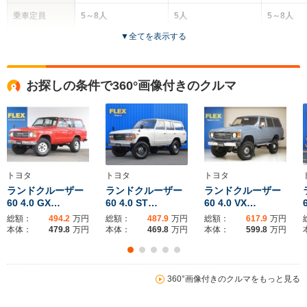
乗車定員
5～8人
5人
5～8人
▼
全てを表示する
ドア数
5ドア
3～5ドア
5ドア
全高
全高
全高
お探しの条件で360°画像付きのクルマ
1.85m～1.9m
1.87m～1.95m
1.86m
全幅
全幅
全
サイズ
1.83m～1.93m
1.69m～1.87m
1.
全長
全長
(全長x全幅x全高)
4.82m～4.98m
3.98m～4.89m
4.89m
トヨタ
トヨタ
トヨタ
ランドクルーザー
ランドクルーザー
ランドクルーザー
60 4.0 GX…
60 4.0 ST…
60 4.0 VX…
総額：
494.2
万円
総額：
487.9
万円
総額：
617.9
万円
ホイールベース
ホイールベース
ホイー
本体：
479.8
万円
本体：
469.8
万円
本体：
599.8
万円
-m
-m
360°画像付きのクルマをもっと見る
10.1km/L
WLTCモード
└市街地:8.0km/L
-
-