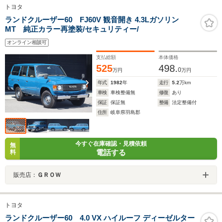
トヨタ
ランドクルーザー60 FJ60V 観音開き 4.3Lガソリン
MT 純正カラー再塗装/セキュリティー/
オンライン相談可
支払総額
本体価格
525
498.
0
万円
万円
年式
1982
年
走行
5.2
万km
車検
車検整備無
修復
あり
保証
保証無
整備
法定整備付
住所
岐阜県羽島郡
今すぐ在庫確認・見積依頼
無
電話する
料
販売店：
ＧＲＯＷ
トヨタ
ランドクルーザー60 4.0 VX ハイルーフ ディーゼルター