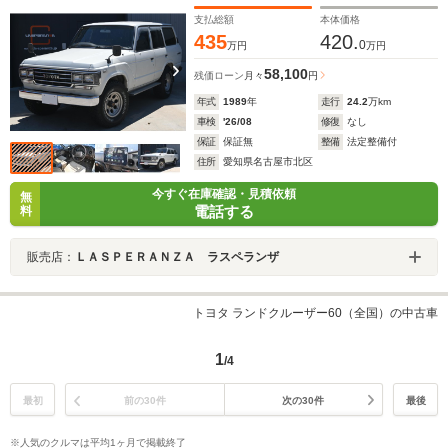
チスピーカー アルパインサブウーハー 整備点検済
み キーレス
支払総額
本体価格
435
420.
0
万円
万円
58,100
残価ローン
月々
円
年式
1989
年
走行
24.2
万km
車検
'26/08
修復
なし
保証
保証無
整備
法定整備付
住所
愛知県名古屋市北区
今すぐ在庫確認・見積依頼
無
電話する
料
販売店：
ＬＡＳＰＥＲＡＮＺＡ ラスペランザ
トヨタ ランドクルーザー60（全国）の中古車
1
/4
最初
前の30件
次の30件
最後
※人気のクルマは平均1ヶ月で掲載終了