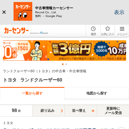
中古車情報カーセンサー
表示
Recruit Co., Ltd.
無料 － Google Play
履歴
お気に入り
メニュー
ランドクルーザー60（トヨタ）の中古車・中古車情報
トヨタ ランドクルーザー60
一覧から探す
地図から探す
更新時に
98
絞り込み
並べ替え
台
メール受信
トヨタ