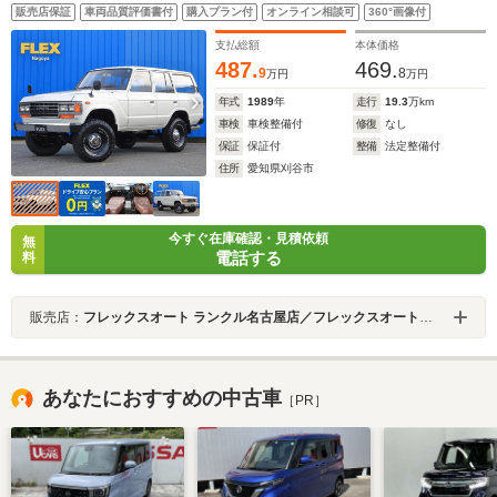
四灯 フェンダーミラー スタンダードグレード ガソリンキ
販売店保証
車両品質評価書付
購入プラン付
オンライン相談可
360°画像付
ャブモデル ホワイト全塗装 バンパーコーナー前後バンパ
ー 鉄チンホイール
支払総額
本体価格
487.
469.
9
8
万円
万円
年式
1989
年
走行
19.3
万km
車検
車検整備付
修復
なし
保証
保証付
整備
法定整備付
住所
愛知県刈谷市
今すぐ在庫確認・見積依頼
無
電話する
料
販売店：
フレックスオート ランクル名古屋店／フレックスオート株式会社
あなたにおすすめの中古車
［PR］