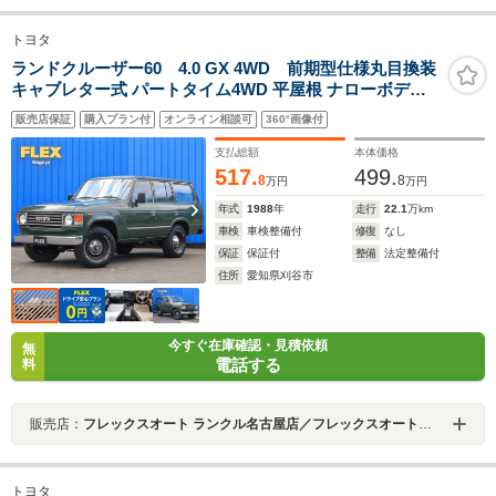
トヨタ
ランドクルーザー60 4.0 GX 4WD 前期型仕様丸目換装
キャブレター式 パートタイム4WD 平屋根 ナローボディ
鉄ホイール ウッドステアリング BFグッドリッチ ハンド
販売店保証
購入プラン付
オンライン相談可
360°画像付
パワーウインド マニュアルトランスミッション脱着
NDクラッシックウッド
支払総額
本体価格
517.
499.
8
8
万円
万円
年式
1988
年
走行
22.1
万km
車検
車検整備付
修復
なし
保証
保証付
整備
法定整備付
住所
愛知県刈谷市
今すぐ在庫確認・見積依頼
無
電話する
料
販売店：
フレックスオート ランクル名古屋店／フレックスオート株式会社
トヨタ