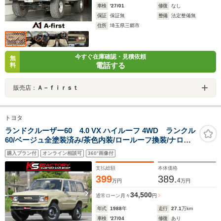
車検
'27/01
修復
なし
保証
保証無
整備
法定整備無
住所
埼玉県三郷市
今すぐ在庫確認・見積依頼
無
電話する
料
販売店：
Ａ－ｆｉｒｓｔ
トヨタ
ランドクルーザー60 4.0 VX ハイルーフ 4WD ランクル
60/ベージュ全塗装済み/茶色内装/ロールーフ換装/ナロー
仕様/丸目換装/1ナンバー構造変更済み/キープスラント製
購入プラン付
オンライン相談可
360°画像付
リーフ交換公認済み/プロコンプ製ショック/ビッグカント
リーステアリングダンパー/社外AW
支払総額
本体価格
399
389.
4
万円
万円
34,500
通常ローン
月々
円
年式
1988
年
走行
27.1
万km
車検
'27/04
修復
あり