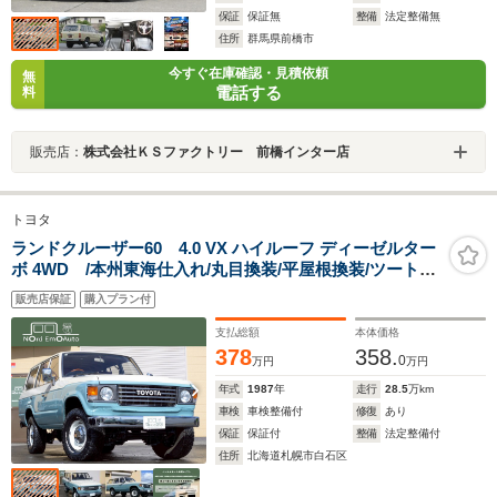
保証
保証無
整備
法定整備無
住所
群馬県前橋市
今すぐ在庫確認・見積依頼
無
電話する
料
販売店：
株式会社ＫＳファクトリー 前橋インター店
トヨタ
ランドクルーザー60 4.0 VX ハイルーフ ディーゼルター
ボ 4WD /本州東海仕入れ/丸目換装/平屋根換装/ツートン
全塗装済み/新品グリルベゼル/新品フロントメッキバンパ
販売店保証
購入プラン付
ー/新品リアライセンスプレート/ナルディステアリング/グ
ッドリッヂオールテレーンタイヤ/
支払総額
本体価格
378
358.
0
万円
万円
年式
1987
年
走行
28.5
万km
車検
車検整備付
修復
あり
保証
保証付
整備
法定整備付
住所
北海道札幌市白石区