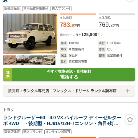
み
販売店保証
車両品質評価書付
購入プラン付
支払総額
本体価格
783.
769.
9
8
万円
万円
128,900
通常ローン
月々
円
年式
1981
年
走行
18.3
万km
車検
車検整備付
修復
なし
保証
保証付
整備
法定整備付
住所
東京都調布市
今すぐ在庫確認・見積依頼
無
電話する
料
販売店：
ランクル専門店 フレックス・ドリーム ランクル調布店
トヨタ
ランドクルーザー60 4.0 VX ハイルーフ ディーゼルター
ボ 4WD ・後期型・HJ61V/12H-Tエンジン・角目4灯・
ボディカラー202ブラック・平屋根換装・新品DEANカル
販売店保証
購入プラン付
オンライン相談可
フォルニアシルバー・新品ヨコハマジオランダー