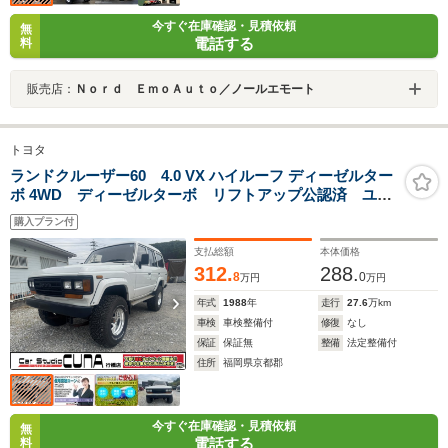
今すぐ在庫確認・見積依頼
無
電話する
料
販売店：
Ｎｏｒｄ ＥｍｏＡｕｔｏ／ノールエモート
トヨタ
ランドクルーザー60 4.0 VX ハイルーフ ディーゼルター
ボ 4WD ディーゼルターボ リフトアップ公認済 ユー
ザー買取車 角目4灯 社外ホイール 社外ナビ 提携ロ
購入プラン付
ーン 自社 ローン
支払総額
本体価格
312.
288.
8
0
万円
万円
年式
1988
年
走行
27.6
万km
車検
車検整備付
修復
なし
保証
保証無
整備
法定整備付
住所
福岡県京都郡
今すぐ在庫確認・見積依頼
無
電話する
料