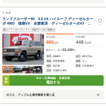
トヨタ
ランドクルーザー60 4.0 VX ハイルーフ ディーゼルター
ボ 4WD 後期VX 全塗装済 ディーゼルターボAT ロ
ールーフ換装 ナロー仕様 2インチUP オールドマン
購入プラン付
オンライン相談可
360°画像付
エミューショック 新品角目四灯&ウインカー 新品輸出
用純正ホイール 新品トーヨーMTタイヤ 内張&シート
支払総額
本体価格
張替
460
448.
5
万円
万円
53,100
通常ローン
月々
円
年式
1988
年
走行
28.2
万km
車検
車検整備無
修復
なし
保証
保証無
整備
法定整備付
住所
茨城県土浦市
今すぐ在庫確認・見積依頼
無
電話する
料
販売店：
アップル土浦学園東大通り店