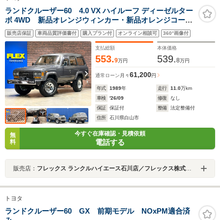
ランドクルーザー60 4.0 VX ハイルーフ ディーゼルター
ボ 4WD 新品オレンジウィンカー・新品オレンジコーナ
ーレンズ・新品TOYOTAグリル・新品ミッキートンプソ
販売店保証
車両品質評価書付
購入プラン付
オンライン相談可
360°画像付
ン16インチAW・新品All-Terrainタイヤ・新品NARDIステ
アリング・ランクル60・角目・ガンメタリック・クロカ
支払総額
本体価格
ン
553.
539.
9
8
万円
万円
61,200
通常ローン
月々
円
年式
1989
年
走行
11.0
万km
車検
'26/09
修復
なし
保証
保証付
整備
法定整備付
住所
石川県白山市
今すぐ在庫確認・見積依頼
無
電話する
料
販売店：
フレックス ランクルハイエース石川店／フレックス株式会社
トヨタ
ランドクルーザー60 GX 前期モデル NOxPM適合済