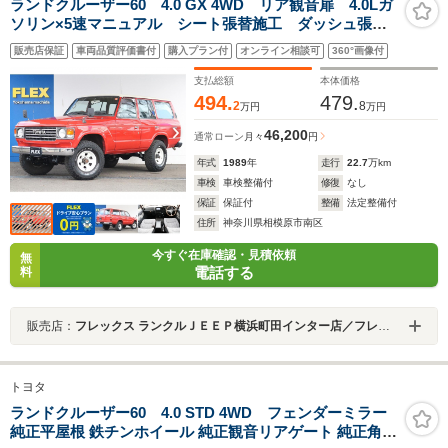
ランドクルーザー60 4.0 GX 4WD リア観音扉 4.0Lガ
ソリン×5速マニュアル シート張替施工 ダッシュ張替
済み BFグッドリッチAT 純正鉄チンホイール 純正フ
販売店保証
車両品質評価書付
購入プラン付
オンライン相談可
360°画像付
ェンダーミラー Bluetooth対応ナビ バックカメラ
ETC
支払総額
本体価格
494.
479.
2
8
万円
万円
46,200
通常ローン
月々
円
年式
1989
年
走行
22.7
万km
車検
車検整備付
修復
なし
保証
保証付
整備
法定整備付
住所
神奈川県相模原市南区
今すぐ在庫確認・見積依頼
無
電話する
料
販売店：
フレックス ランクルＪＥＥＰ横浜町田インター店／フレックス株式会社
トヨタ
ランドクルーザー60 4.0 STD 4WD フェンダーミラー
純正平屋根 鉄チンホイール 純正観音リアゲート 純正角目