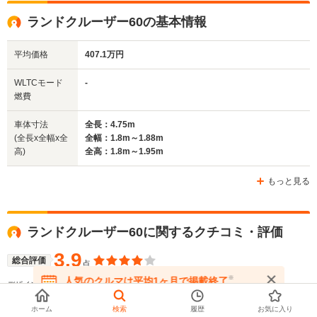
燃費
└郊外:10.5km/L
└高速道路:11.0km/L
ランドクルーザー60の基本情報
平均価格
407.1万円
排気量
3955～4476cc
2446～4163cc
4163～46
WLTCモード
-
駆動方式
4WD
4WD
4WD
燃費
車体寸法
全長：4.75m
(全長x全幅x全
全幅：1.8m～1.88m
高)
全高：1.8m～1.95m
もっと見る
ランドクルーザー60に関するクチコミ・評価
3.9
総合評価
点
※
人気のクルマは平均1ヶ月で掲載終了
3.9
3.6
3.6
デザイン :
走行性 :
居住性 :
在庫が無くなる前にお問い合わせください
3.8
3.4
3.1
積載性 :
運転しやすさ :
維持費 :
ホーム
検索
履歴
お気に入り