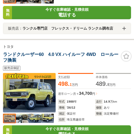
今すぐ在庫確認・見積依頼
無
電話する
料
販売店：
ランクル専門店 フレックス・ドリーム ランクル調布店
トヨタ
ランドクルーザー60 4.0 VX ハイルーフ 4WD ロールー
フ換装
販売店保証
支払総額
本体価格
498.
489.
1
8
万円
万円
34,700
通常ローン
月々
円
年式
1988
年
走行
14.9
万km
車検
'26/12
修復
あり
保証
保証付
整備
法定整備付
住所
埼玉県越谷市
今すぐ在庫確認・見積依頼
無