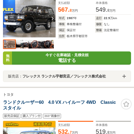
255/85/16・新品内張り張替・新品ダッシュボード張替
支払総額
本体価格
567.
549.
8
8
万円
万円
年式
1987
年
走行
22.9
万km
車検
車検整備付
修復
なし
保証
保証付
整備
法定整備付
住所
栃木県宇都宮市
今すぐ在庫確認・見積依頼
無
電話する
料
販売店：
フレックス ランクル宇都宮店／フレックス株式会社
トヨタ
ランドクルーザー60 4.0 VX ハイルーフ 4WD Classic
スタイル
販売店保証
購入プラン付
360°画像付
支払総額
本体価格
532.
519.
7
8
万円
万円