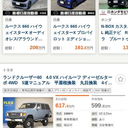
日産
日産
ホンダ
ルークス 660 ハイウ
ルークス 660 ハイウ
N-BOX カスタ
ェイスターX オーディ
ェイスターX プロパイ
L 純正ナビ 
オレス/アラウンドビ
ロット エディション
ラ ブルート
ューモニター
4WD オーディオレス/
フルセグ
206
161
1
総額：
万円
総額：
.8
万円
総額：
両側オートスライドド
ア
トヨタ
ランドクルーザー60 4.0 VX ハイルーフ ディーゼルター
ボ 4WD 5速マニュアル 平屋根換装 丸目換装 4イン
チリフトUP 全塗装アンヴィルグレー 新品ロングブレ
販売店保証
車両品質評価書付
購入プラン付
オンライン相談可
360°画像付
ーキホース 純正前期メッキバンパー 新品グリル 寒
冷地仕様 新品タイヤホイール ストラーダナビ ETC
支払総額
本体価格
617.
599.
9
8
万円
万円
年式
1989
年
走行
17.1
万km
車検
車検整備付
修復
あり
保証
保証付
整備
法定整備付