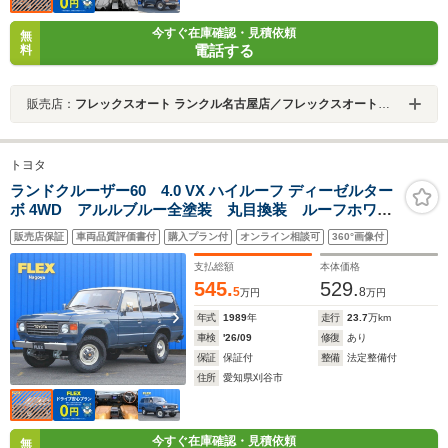
今すぐ在庫確認・見積依頼
無
電話する
料
販売店：
フレックスオート ランクル名古屋店／フレックスオート株式会社
トヨタ
ランドクルーザー60 4.0 VX ハイルーフ ディーゼルター
ボ 4WD アルルブルー全塗装 丸目換装 ルーフホワイ
トペイント ロールーフ換装 ナローボディ換装 丸目
販売店保証
車両品質評価書付
購入プラン付
オンライン相談可
360°画像付
換装 YOKOHAMA ジオランダー ナルディウッドス
テアリング クラシックシートカバー パートタイム
支払総額
本体価格
4WD
545.
529.
5
8
万円
万円
年式
1989
年
走行
23.7
万km
車検
'26/09
修復
あり
保証
保証付
整備
法定整備付
住所
愛知県刈谷市
今すぐ在庫確認・見積依頼
無