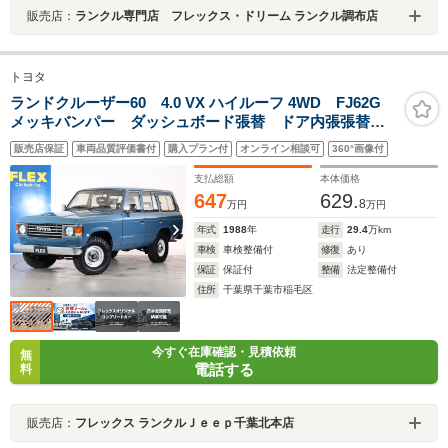
販売店：
ランクル専門店 フレックス・ドリーム ランクル調布店
トヨタ
ランドクルーザー60 4.0 VX ハイルーフ 4WD FJ62G
メッキバンパー ダッシュボード張替 ドア内張張替
丸目換装 ナロー換装 BFグッドリッチMTタイヤ 輸出
販売店保証
車両品質評価書付
購入プラン付
オンライン相談可
360°画像付
用鉄チンホイール 茶内装 ウッドステアリング SDナ
ビ ヘッドレストリアモニター ETC
支払総額
本体価格
647
629.
8
万円
万円
年式
1988
年
走行
29.4
万km
車検
車検整備付
修復
あり
保証
保証付
整備
法定整備付
住所
千葉県千葉市稲毛区
今すぐ在庫確認・見積依頼
無
電話する
料
販売店：
フレックス ランクルＪｅｅｐ千葉北本店