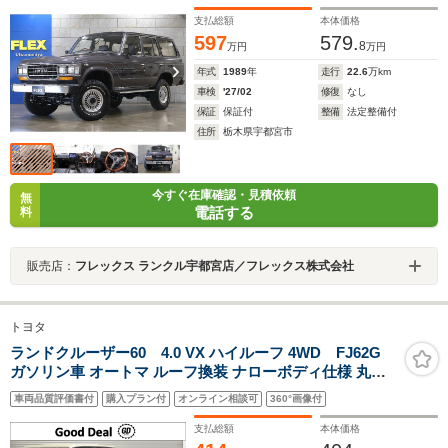
ルニアシルバー・BFGodrich 235/85/16・ALPINE 11
インチディスプレイオーディオ
支払総額
本体価格
597
579.
8
万円
万円
年式
1989
年
走行
22.6
万km
車検
'27/02
修復
なし
保証
保証付
整備
法定整備付
住所
栃木県宇都宮市
今すぐ在庫確認・見積依頼
無
電話する
料
販売店：
フレックス ランクル宇都宮店／フレックス株式会社
トヨタ
ランドクルーザー60 4.0 VX ハイルーフ 4WD FJ62G
ガソリン車 オートマ ルーフ換装 ナローボディ仕様 丸目
換装 リフトアップ公認済み ヒッチメンバー シートカバー
車両品質評価書付
購入プラン付
オンライン相談可
360°画像付
1ナンバー登録
支払総額
本体価格