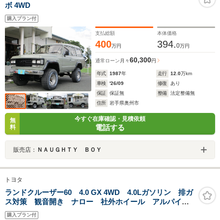
ボ 4WD
購入プラン付
支払総額
本体価格
400
394.
0
万円
万円
60,300
通常ローン
月々
円
年式
1987
年
走行
12.0
万km
車検
'26/09
修復
あり
保証
保証無
整備
法定整備無
住所
岩手県奥州市
今すぐ在庫確認・見積依頼
無
電話する
料
販売店：
ＮＡＵＧＨＴＹ ＢＯＹ
トヨタ
ランドクルーザー60 4.0 GX 4WD 4.0Lガソリン 排ガ
ス対策 観音開き ナロー 社外ホイール アルパイン
モニター carplay バックカメラ HDMI JBL16セン
購入プラン付