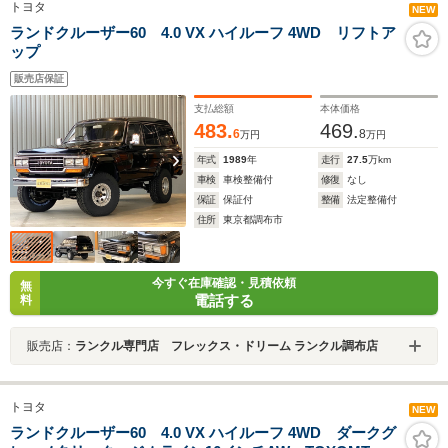
トヨタ
NEW
ランドクルーザー60 4.0 VX ハイルーフ 4WD リフトア
ップ
販売店保証
支払総額
本体価格
483.
469.
6
8
万円
万円
年式
1989
年
走行
27.5
万km
車検
車検整備付
修復
なし
保証
保証付
整備
法定整備付
住所
東京都調布市
今すぐ在庫確認・見積依頼
無
電話する
料
販売店：
ランクル専門店 フレックス・ドリーム ランクル調布店
トヨタ
NEW
ランドクルーザー60 4.0 VX ハイルーフ 4WD ダークグ