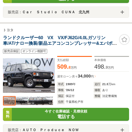
販売店：
Ｃａｒ Ｓｔｕｄｉｏ ＣＵＮＡ 北九州
トヨタ
ランドクルーザー60 VX VX/FJ62G/4.0Lガソリン
車/AT/ナロー換装/新品エアコンコンプレッサー&エバポレ
ーター/弊社整備管理車/禁煙車/ビルシュタイン/ナビ/Bカ
販売店保証
オンライン相談可
メラ/1ナンバー/買取車/前後ドラレコ/5人乗り
支払総額
本体価格
509.
498.
8
9
万円
万円
34,000
通常ローン
月々
円
年式
1989
年
走行
21.0
万km
車検
'26/12
修復
あり
保証
保証付
整備
法定整備無
住所
千葉県松戸市
今すぐ在庫確認・見積依頼
無
電話する
料
販売店：
ＡＵＴＯ Ｐｒｏｄｕｃｅ ＮＯＷ