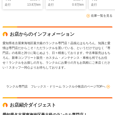
走行
13.8
万km
走行
0.9
万km
走行
在庫一覧を見る
お店からのインフォメーション
愛知県名古屋東海地区最大級のランクル専門店！品揃えはもちろん、知識と愛
情は専門店だからこそ！ただランクルを置いている、というだけではなく『専
門店』の名前と誇りに恥じぬよう、日々精進しております。中古車販売はもち
ろん、新車コンプリート販売・カスタム・メンテナンス・車検も何でもお任
せ！ランクルをお探しの方も、ランクルにお乗りの方もお気軽にご来店くださ
い！スタッフ一同心よりお待ちしております。
ランクル専門店 フレックス・ドリーム ランクル小牧店のページTOPへ
お店紹介ダイジェスト
愛知県名古屋東海地区最大級のランクル専門店！