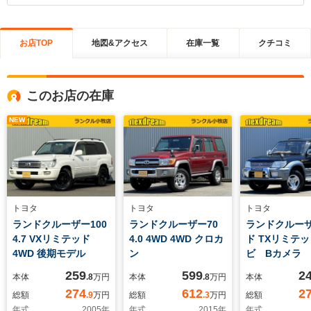
お店TOP
地図&アクセス
在庫一覧
クチコミ
このお店の在庫
NEW
トヨタ
トヨタ
トヨタ
ランドクルーザー100
ランドクルーザー70
ランドクルー
4.7 VXリミテッド
4.0 4WD 4WD クロカ
ド TXリミテッ
4WD 後期モデル
ン
ビ Bカメラ
259
599
2
本体
.8
万円
本体
.8
万円
本体
274
612
2
総額
.9
万円
総額
.3
万円
総額
年式
2005
年
年式
2015
年
年式