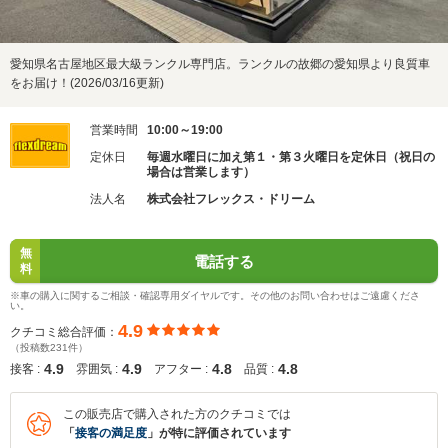
愛知県名古屋地区最大級ランクル専門店。ランクルの故郷の愛知県より良質車
をお届け！(2026/03/16更新)
営業時間
10:00～19:00
定休日
毎週水曜日に加え第１・第３火曜日を定休日（祝日の
場合は営業します）
法人名
株式会社フレックス・ドリーム
無
電話する
料
※車の購入に関するご相談・確認専用ダイヤルです。その他のお問い合わせはご遠慮くださ
い。
4.9
クチコミ総合評価：
（投稿数231件）
4.9
4.9
4.8
4.8
接客 :
雰囲気 :
アフター :
品質 :
この販売店で購入された方のクチコミでは
「
接客の満足度
」が特に評価されています