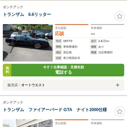
ポンテアック
トランザム 6.6リッター
支払総額
本体価格
応談
---
年式
1977
年
走行
1.6
万km
車検
車検整備別
修復
あり
保証
保証無
整備
法定整備別
住所
香川県高松市
今すぐ在庫確認・見積依頼
無
電話する
料
販売店：
オートウエスト
ポンテアック
トランザム ファイアーバード GTA ナイト2000仕様
支払総額
本体価格