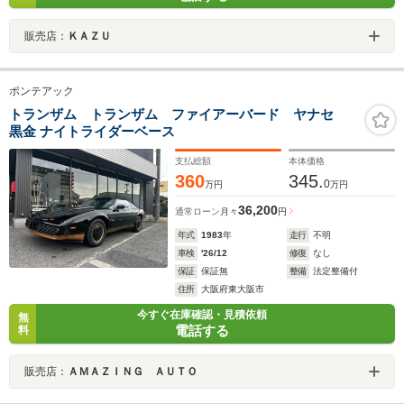
販売店：
ＫＡＺＵ
ポンテアック
トランザム トランザム ファイアーバード ヤナセ
黒金 ナイトライダーベース
支払総額
本体価格
360
345.
0
万円
万円
36,200
通常ローン
月々
円
年式
1983
年
走行
不明
車検
'26/12
修復
なし
保証
保証無
整備
法定整備付
住所
大阪府東大阪市
今すぐ在庫確認・見積依頼
無
電話する
料
販売店：
ＡＭＡＺＩＮＧ ＡＵＴＯ