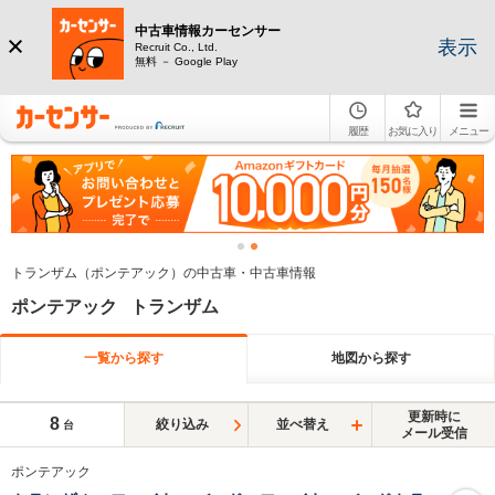
中古車情報カーセンサー
表示
Recruit Co., Ltd.
無料 － Google Play
履歴
お気に入り
メニュー
トランザム（ポンテアック）の中古車・中古車情報
ポンテアック トランザム
一覧から探す
地図から探す
更新時に
8
絞り込み
並べ替え
台
メール受信
ポンテアック