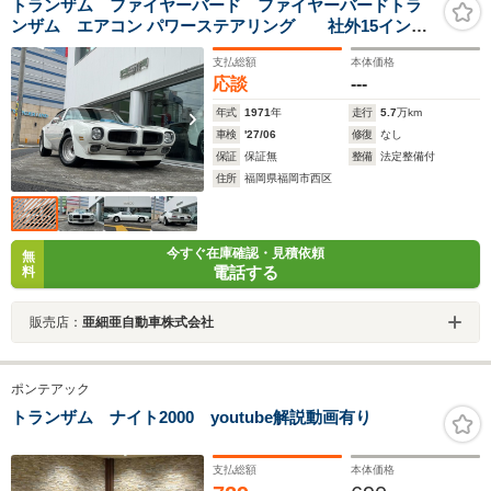
トランザム ファイヤーバード ファイヤーバードトラ
ンザム エアコン パワーステアリング 社外15インチ
アルミホイール 3AT 2ドアハードトップ クーペボディ
支払総額
本体価格
応談
---
年式
1971
年
走行
5.7
万km
車検
'27/06
修復
なし
保証
保証無
整備
法定整備付
住所
福岡県福岡市西区
今すぐ在庫確認・見積依頼
無
電話する
料
販売店：
亜細亜自動車株式会社
ポンテアック
トランザム ナイト2000 youtube解説動画有り
支払総額
本体価格