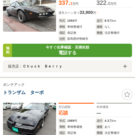
337.
322.
3
0
万円
万円
33,900
通常ローン
月々
円
年式
1992
年
走行
8.9
万km
車検
車検整備付
修復
なし
保証
保証無
整備
法定整備付
住所
群馬県伊勢崎市
今すぐ在庫確認・見積依頼
無
電話する
料
販売店：
Ｃｈｕｃｋ Ｂｅｒｒｙ
ポンテアック
トランザム ターボ
支払総額
本体価格
応談
---
年式
1989
年
走行
4.3
万km
車検
車検整備無
修復
あり
保証
保証無
整備
法定整備付