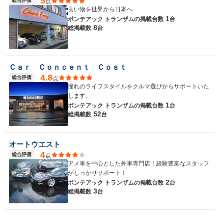
5
総合評価
点
良い物を世界から日本へ
1
ポンテアック トランザムの
掲載台数
台
8
総掲載数
台
Ｃａｒ Ｃｏｎｃｅｎｔ Ｃｏｓｔ
4.8
総合評価
点
憧れのライフスタイルをクルマ選びからサポートいた
します。
1
ポンテアック トランザムの
掲載台数
台
52
総掲載数
台
オートウエスト
4
総合評価
点
アメ車を中心とした外車専門店！経験豊富なスタッフ
がしっかりサポート！
2
ポンテアック トランザムの
掲載台数
台
3
総掲載数
台