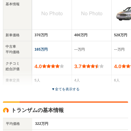
基本情報
新車価格
370万円
400万円
528万円
中古車
165万円
‐‐‐万円
‐‐‐万円
平均価格
クチコミ
4.0
3.7
4.0
総合評価
乗車定員
5人
4人
6人
▼
全てを表示する
ドア数
4ドア
2ドア
4ドア
全高
全高
全
トランザムの基本情報
1.42m
1.38m
1.
平均価格
322万円