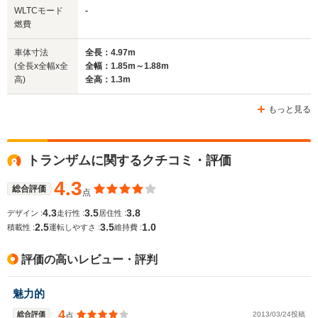
全幅
全幅
全
WLTCモード
-
サイズ
1.83m
1.75m
1.
燃費
全長
全長
(全長x全幅x全高)
4.95m～4.97m
4.7m
5.
車体寸法
全長：4.97m
(全長x全幅x全
全幅：1.85m～1.88m
高)
全高：1.3m
ホイールベース
ホイールベース
ホイー
-m
-m
もっと見る
トランザムに関するクチコミ・評価
WLTCモード
-
-
-
燃費
4.3
総合評価
点
4.3
3.5
3.8
デザイン :
走行性 :
居住性 :
2.5
3.5
1.0
積載性 :
運転しやすさ :
維持費 :
排気量
3135cc
2501cc
4600cc
評価の高いレビュー・評判
駆動方式
FF
FF
FR
魅力的
4
総合評価
2013/03/24投稿
点