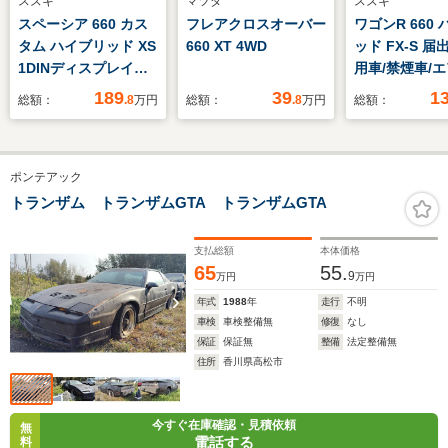
スズキ
マツダ
スズキ
スペーシア 660 カス
フレアクロスオーバー
ワゴンR 660
タム ハイブリッド XS
660 XT 4WD
ッド FX-S 
1DINディスプレイオ
用車/禁煙車/エ
ーディオ バックカメ
パワステ/オー
189
39
1
総額：
.8
万円
総額：
.8
万円
総額：
ラ ミラー型ドラレ
コン/オートラ
コ HUD 両側パワ
ワーウィンドウ
ースライドドア オッ
被害軽減ブレ
ポンテアック
トマン ステアリング
キ/ABS/踏み
ヒーター 革巻きステ
止機能/アイド
トランザム トランザムGTA トランザムGTA
アリング 前席シート
ストップ
ヒーター クルーズコ
支払総額
本体価格
ントロール
65
55.
9
万円
万円
年式
1988
年
走行
不明
車検
車検整備無
修復
なし
保証
保証無
整備
法定整備無
住所
香川県高松市
今すぐ在庫確認・見積依頼
無
電話する
料