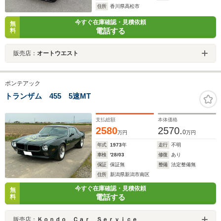
住所
香川県高松市
今すぐ在庫確認・見積依頼
無
電話する
料
販売店：
オートウエスト
ポンテアック
トランザム 455 5速MT
支払総額
本体価格
2580
2570.
0
万円
万円
年式
1973
年
走行
不明
車検
'28/03
修復
あり
保証
保証無
整備
法定整備無
住所
新潟県新潟市南区
今すぐ在庫確認・見積依頼
無
電話する
料
販売店：
Ｋｏｎｄｏ Ｃａｒ Ｓｅｒｖｉｃｅ