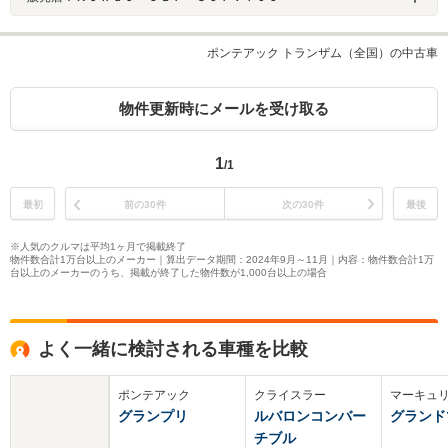
ポンテアック トランザム（全国）の中古車
物件更新時にメールを受け取る
1
/1
最初
前の30件
次の30件
最後
※人気のクルマは平均1ヶ月で掲載終了
物件数合計1万台以上のメーカー｜算出データ期間：2024年9月～11月｜内容：物件数合計1万
台以上のメーカーのうち、掲載が終了した物件数が1,000台以上の場合
よく一緒に検討される車種を比較
ポンテアック
クライスラー
マーキュ
グランプリ
ルバロンコンバー
グランド
チブル