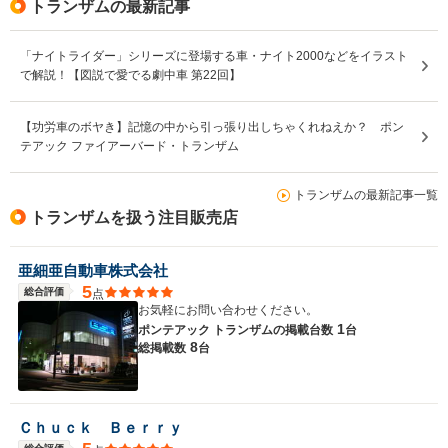
トランザムの最新記事
「ナイトライダー」シリーズに登場する車・ナイト2000などをイラスト
で解説！【図説で愛でる劇中車 第22回】
【功労車のボヤき】記憶の中から引っ張り出しちゃくれねえか？ ポン
テアック ファイアーバード・トランザム
トランザムの最新記事一覧
トランザムを扱う注目販売店
亜細亜自動車株式会社
5
総合評価
点
お気軽にお問い合わせください。
1
ポンテアック トランザムの
掲載台数
台
8
総掲載数
台
Ｃｈｕｃｋ Ｂｅｒｒｙ