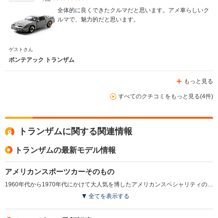
全体的に良くできたクルマだと思います。アメ車らしいク
ルマで、魅力的だと思います。
ゲストさん
ポンテアック トランザム
もっと見る
すべてのクチコミをもっと見る(4件)
トランザムに関する関連情報
トランザムの最新モデル情報
アメリカンスポーツカーそのもの
1960年代から1970年代にかけて大人気を博したアメリカンスペシャリティの代表的存在。マスタング、カマロと並ぶクーペ御三家の一台だ。2ドア4シーターのこのモデルはカマロと基本コンポーネンツを共有するもので、ボディパネルも共通部分が多い。カマロがフィックスドヘッドライトをもつのに対して、ファイアーバードはリトラクタブルライトとなる。本国にはベースモデルに加えてフォーミュラ、トランザム、トランザムGTAの4モデルがラインナップされていたが、そのうち日本へ正規輸入されたのは5LのV8のトランザムとトランザムGTAのみ。駆動方式はFRで、ミッションはいずれも4AT。ちなみに本国仕様のGTAにはマニュアルミッションの設定もあった。（1991.11）
全てを表示する