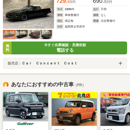
729.
690.
4
0
万円
万円
年式
1990
年
走行
不明
車検
車検整備付
修復
なし
保証
保証無
整備
法定整備付
住所
福岡県太宰府市
今すぐ在庫確認・見積依頼
無
電話する
料
販売店：
Ｃａｒ Ｃｏｎｃｅｎｔ Ｃｏｓｔ
あなたにおすすめの中古車
［PR］