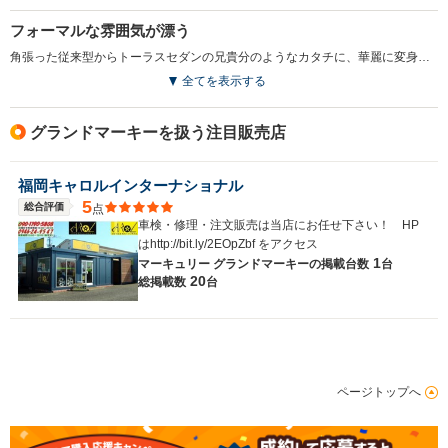
フォーマルな雰囲気が漂う
角張った従来型からトーラスセダンの兄貴分のようなカタチに、華麗に変身したグランドマーキー。このモデルから伝統のワゴンボディがラインナップから消え、4ドアセダンのみとなった。駆動方式はFR（後輪駆動）で、基本メカニズムそのものは1979（S54）年以来のものをベースにしている。用意されたグレードはGSと上級モデルのLS。パワートレインは、190psの4.6LのV8SOHC＋4ATで、デュアルエグゾーストをオプションで選べば210psにパワーアップできた。フォードクラウン・ビクトリアの兄弟車になるが、あちらがパーソナルな大型セダンであったのに対して、グランドマーキーは立派なフロントグリルが付くなどフォーマルな印象が強い。ちなみにクラウンビックは日本に正規輸入されていない。（1991.1）
全てを表示する
グランドマーキーを扱う注目販売店
福岡キャロルインターナショナル
5
総合評価
点
車検・修理・注文販売は当店にお任せ下さい！ HP
はhttp://bit.ly/2EOpZbf をアクセス
1
マーキュリー グランドマーキーの
掲載台数
台
20
総掲載数
台
ページトップへ