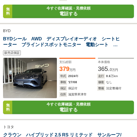
今すぐ在庫確認・見積依頼
WLTCモード
無
-
-
-
電話する
料
燃費
BYD
BYDシール AWD ディスプレイオーディオ シートヒ
排気量
3301cc
1400～2400cc
4600cc
ーター ブラインドスポットモニター 電動シート ア
ルミホイール
販売店保証
駆動方式
FF
FF
FR
支払総額
本体価格
379
365.
0
万円
万円
年式
2024
年
走行
0.6
万km
車検
'27/08
修復
なし
保証
保証付
整備
法定整備付
住所
滋賀県草津市
今すぐ在庫確認・見積依頼
無
電話する
料
トヨタ
クラウン ハイブリッド 2.5 RS リミテッド サンルーフ/