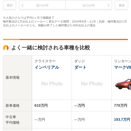
最初
前の30件
次の30件
最後
※人気のクルマは平均1ヶ月で掲載終了
物件数合計1万台以上のメーカー｜算出データ期間：2024年9月～11月｜内容：物件数合計1万
台以上のメーカーのうち、掲載が終了した物件数が1,000台以上の場合
よく一緒に検討される車種を比較
クライスラー
ダッジ
リンカー
インペリアル
ダート
マークVII
基本情報
新車価格
610万円
‐‐‐万円
770万円
中古車
‐‐‐万円
‐‐‐万円
193.7万円
平均価格