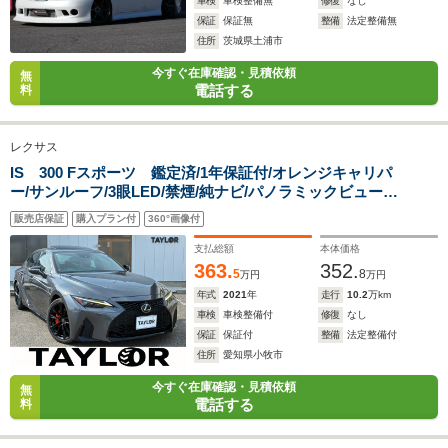
車検
車検整備無
修復
なし
保証
保証無
整備
法定整備無
住所
茨城県土浦市
今すぐ在庫確認・見積依頼
無
電話する
料
レクサス
IS 300 Fスポーツ 鑑定済/1年保証付/オレンジキャリパ
ー/サンルーフ/3眼LED/禁煙/純ナビ/パノラミックビュー
M/ドラレコ/ETC/シートH/シートAC/BSM/レーダークル
販売店保証
購入プラン付
360°画像付
ーズ/プリクラ/AW202ブラック塗装済
支払総額
本体価格
363.
352.
5
8
万円
万円
年式
2021
年
走行
10.2
万km
車検
車検整備付
修復
なし
保証
保証付
整備
法定整備付
住所
愛知県小牧市
今すぐ在庫確認・見積依頼
無
電話する
料