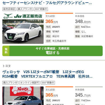
セーフティーセンス/ナビ・フルセグ/アラウンドビューモ
ニター/2.0ETC/ドラレコ/アクティブクルコン/ハーフレザ
販売店保証
購入プラン付
360°画像付
ーシート/シートヒーター/パワーシート/ハンドルヒータ
ー/LED/18AW
支払総額
本体価格
365
348.
0
万円
万円
年式
2020
年
走行
5.6
万km
車検
'27/07
修復
なし
保証
保証付
整備
法定整備付
住所
埼玉県越谷市
今すぐ在庫確認・見積依頼
無
電話する
料
トヨタ
ヴェロッサ V25 1JZターボMT載替 1JZターボEG
R154載替 VERTEXフルエアロ TEIN車高調 社外18イ
ンチAW SARDスポーツ触媒 砲弾マフラー BLITZイ
購入プラン付
オンライン相談可
360°画像付
ンタークーラー&エアクリ 前置インタークーラー 純正
マルチ 純正OPグリル 追加メーター
支払総額
本体価格
365
345.
7
万円
万円
年式
2001
年
走行
7.6
万km