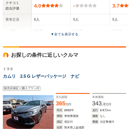
クチコミ
4.0
-
3.7
総合評価
乗車定員
6人
5人
5人
ドア数
4ドア
4ドア
2ドア
▼
全てを表示する
全高
全高
全
1.41m
-m
1.
お探しの条件に近しいクルマ
トヨタ
全幅
全幅
全
サイズ
カムリ 2.5 G レザーパッケージ ナビ
1.75m
-m
1
全長
全長
(全長x全幅x全高)
5.16m
-m
5.
販売店保証
購入プラン付
支払総額
本体価格
365
343.
8
万円
万円
ホイールベース
ホイールベース
ホイー
-m
-m
年式
2022
年
走行
3.0
万km
車検
車検整備無
修復
なし
保証
保証付
整備
法定整備付
住所
熊本県上益城郡