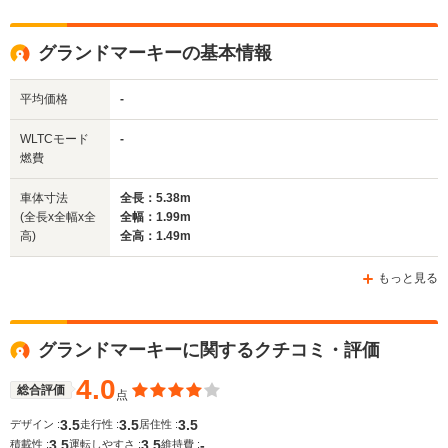
グランドマーキーの基本情報
平均価格
-
WLTCモード
-
燃費
車体寸法
全長：5.38m
(全長x全幅x全
全幅：1.99m
高)
全高：1.49m
もっと見る
グランドマーキーに関するクチコミ・評価
4.0
総合評価
点
3.5
3.5
3.5
デザイン :
走行性 :
居住性 :
3.5
3.5
-
積載性 :
運転しやすさ :
維持費 :