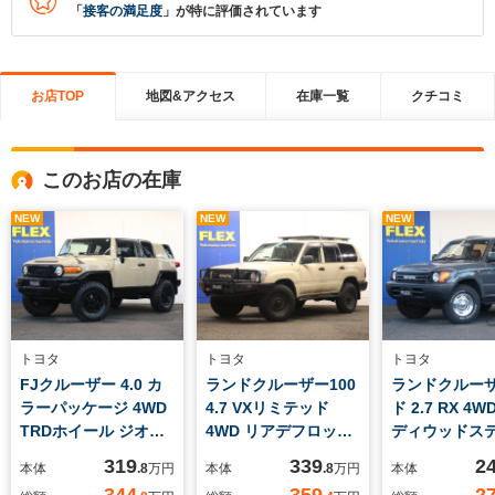
「
接客の満足度
」が特に評価されています
お店TOP
地図&アクセス
在庫一覧
クチコミ
このお店の在庫
NEW
NEW
NEW
トヨタ
トヨタ
トヨタ
FJクルーザー 4.0 カ
ランドクルーザー100
ランドクルー
ラーパッケージ 4WD
4.7 VXリミテッド
ド 2.7 RX 4W
TRDホイール ジオラ
4WD リアデフロッ
ディウッドス
ンダーMT285サイズ
ク サンルーフ 1ナ
グ クラシッ
319
339
2
本体
.8
万円
本体
.8
万円
本体
ペンドルトン内張
ンバー登録済み車両
カバー 新品