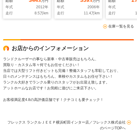
344
359
2
総額
.8
万円
総額
.4
万円
総額
Bluetooth対応ナビバ
Bluetooth対応ナビ
Bluetoot
年式
2012
年
年式
2006
年
年式
ックカメラ ETC車載
バックカメラ ETC車
新品バックカ
走行
8.5
万km
走行
11.4
万km
走行
1
器 ブラック塗装 ス
載器 ウッドコンビハ
ラレコ ETC
テアリングスイッチ
ンドル
在庫一覧を見る
お店からのインフォメーション
ランドクルーザーの事なら新車・中古車販売はもちろん、
買取り・カスタム等々何でもお任せください！
当店では大型リフト付きピットも完備！整備スタッフも常駐しており、
日々のメンテナンスはもちろん、車検やカスタムもお任せ下さい！
ランクル大好きでランクル乗りのスタッフがお出迎え致します。
アットホームなお店です！お気軽に遊びにご来店下さい。
お客様満足度4.8の高評価店舗です！クチコミも要チェック！
フレックス ランクルＪＥＥＰ横浜町田インター店／フレックス株式会社
のページTOPへ