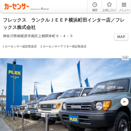
履歴
お気に入り
メニュー
フレックス ランクルＪＥＥＰ横浜町田インター店／フレ
ックス株式会社
神奈川県相模原市南区上鶴間本町９－４－５
MAP
カーセンサー認定取扱店
カーセンサーアフター保証取扱店
1/6