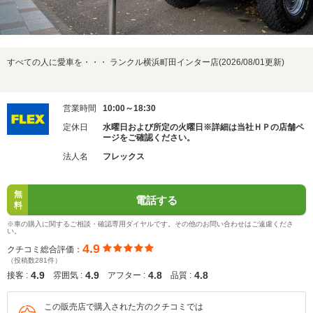
すべての人に愛車を・・・ ランクル横浜町田インター店(2026/08/01更新)
営業時間
10:00～18:30
定休日
水曜日および所定の火曜日※詳細は当社ＨＰの店舗ペ
ージをご確認ください。
法人名
フレックス
無
電話する
料
※車の購入に関するご相談・確認専用ダイヤルです。その他のお問い合わせはご遠慮くださ
い。
4.9
クチコミ総合評価：
（投稿数281件）
4.9
4.9
4.8
4.8
接客 :
雰囲気 :
アフター :
品質 :
この販売店で購入された方のクチコミでは