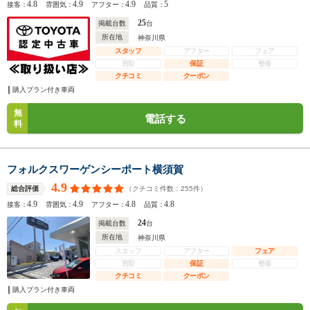
4.8
4.9
4.9
5
接客：
雰囲気：
アフター：
品質：
25
掲載台数
台
所在地
神奈川県
スタッフ
アフター
フェア
買取
保証
整備
クチコミ
クーポン
購入プラン付き車両
無
電話する
料
フォルクスワーゲンシーポート横須賀
4.9
（クチコミ件数：
255
件）
総合評価
4.9
4.9
4.8
4.8
接客：
雰囲気：
アフター：
品質：
24
掲載台数
台
所在地
神奈川県
スタッフ
アフター
フェア
買取
保証
整備
クチコミ
クーポン
購入プラン付き車両