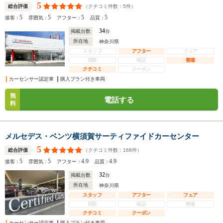
5
（クチコミ件数：
5
件）
総合評価
5
5
5
5
接客：
雰囲気：
アフター：
品質：
34
掲載台数
台
所在地
神奈川県
スタッフ
アフター
フェア
買取
保証
整備
クチコミ
クーポン
カーセンサー認定車
購入プラン付き車両
無
電話する
料
メルセデス・ベンツ横須賀サーティファイドカーセンター
5
（クチコミ件数：
168
件）
総合評価
5
5
4.9
4.9
接客：
雰囲気：
アフター：
品質：
32
掲載台数
台
所在地
神奈川県
スタッフ
アフター
フェア
買取
保証
整備
クチコミ
クーポン
カーセンサー認定車
購入プラン付き車両