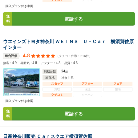
購入プラン付き車両
無
電話する
料
ウエインズトヨタ神奈川 ＷＥＩＮＳ Ｕ－Ｃａｒ 横須賀佐原
インター
4.8
（クチコミ件数：
216
件）
総合評価
4.9
4.8
4.8
4.8
接客：
雰囲気：
アフター：
品質：
54
掲載台数
台
所在地
神奈川県
スタッフ
アフター
フェア
買取
保証
整備
クチコミ
クーポン
購入プラン付き車両
無
電話する
料
日産神奈川販売 Ｃａｒスクエア横須賀佐原