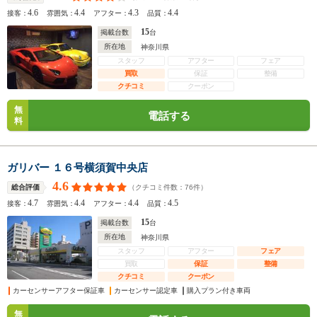
4.6
4.4
4.3
4.4
接客：
雰囲気：
アフター：
品質：
15
掲載台数
台
所在地
神奈川県
スタッフ
アフター
フェア
買取
保証
整備
クチコミ
クーポン
無
電話する
料
ガリバー １６号横須賀中央店
4.6
（クチコミ件数：
76
件）
総合評価
4.7
4.4
4.4
4.5
接客：
雰囲気：
アフター：
品質：
15
掲載台数
台
所在地
神奈川県
スタッフ
アフター
フェア
買取
保証
整備
クチコミ
クーポン
カーセンサーアフター保証車
カーセンサー認定車
購入プラン付き車両
無