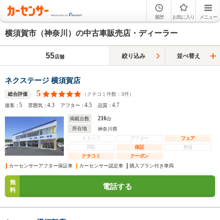
履歴
お気に入り
メニュー
横須賀市（神奈川）の中古車販売店・ディーラー
55
絞り込み
並べ替え
店舗
ネクステージ 横須賀店
5
（クチコミ件数：
3
件）
総合評価
5
4.3
4.5
4.7
接客：
雰囲気：
アフター：
品質：
216
掲載台数
台
所在地
神奈川県
スタッフ
アフター
フェア
買取
保証
整備
クチコミ
クーポン
カーセンサーアフター保証車
カーセンサー認定車
購入プラン付き車両
無
電話する
料