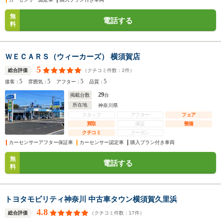
無
電話する
料
ＷＥＣＡＲＳ（ウィーカーズ） 横須賀店
5
（クチコミ件数：
2
件）
総合評価
5
5
5
5
接客：
雰囲気：
アフター：
品質：
29
掲載台数
台
所在地
神奈川県
スタッフ
アフター
フェア
買取
保証
整備
クチコミ
クーポン
カーセンサーアフター保証車
カーセンサー認定車
購入プラン付き車両
無
電話する
料
トヨタモビリティ神奈川 中古車タウン横須賀久里浜
4.8
（クチコミ件数：
17
件）
総合評価