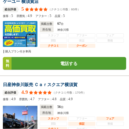
ケーユー 横須賀店
5
（クチコミ件数：
60
件）
総合評価
5
4.9
5
5
接客：
雰囲気：
アフター：
品質：
67
掲載台数
台
所在地
神奈川県
スタッフ
アフター
フェア
買取
保証
整備
クチコミ
クーポン
購入プラン付き車両
無
電話する
料
日産神奈川販売 Ｃａｒスクエア横須賀
4.9
（クチコミ件数：
170
件）
総合評価
4.9
4.7
4.8
4.9
接客：
雰囲気：
アフター：
品質：
56
掲載台数
台
所在地
神奈川県
スタッフ
アフター
フェア
買取
保証
整備
クチコミ
クーポン