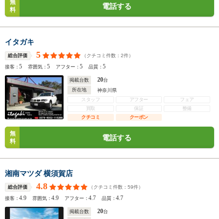
無
電話する
料
イタガキ
5
（クチコミ件数：
2
件）
総合評価
5
5
5
5
接客：
雰囲気：
アフター：
品質：
20
掲載台数
台
所在地
神奈川県
スタッフ
アフター
フェア
買取
保証
整備
クチコミ
クーポン
無
電話する
料
湘南マツダ 横須賀店
4.8
（クチコミ件数：
59
件）
総合評価
4.9
4.9
4.7
4.7
接客：
雰囲気：
アフター：
品質：
20
掲載台数
台