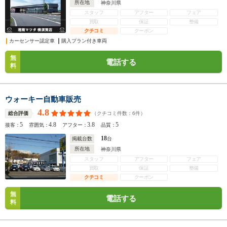
所在地
神奈川県
スタッフ
アフター
フェア
買取
保証
整備
クチコミ
クーポン
カーセンサー認定車
購入プラン付き車両
無
電話する
料
ウォーキー自動車販売
4.8
（クチコミ件数：
6
件）
総合評価
5
4.8
3.8
5
接客：
雰囲気：
アフター：
品質：
18
掲載台数
台
所在地
神奈川県
スタッフ
アフター
フェア
買取
保証
整備
クチコミ
クーポン
無
電話する
料