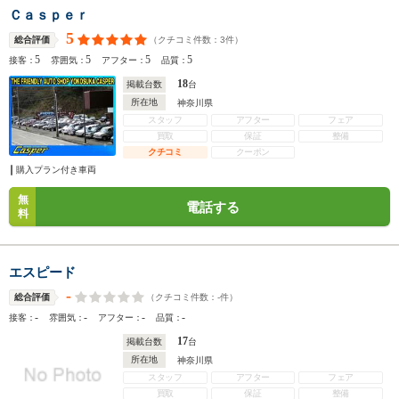
Ｃａｓｐｅｒ
5
（クチコミ件数：
3
件）
総合評価
5
5
5
5
接客：
雰囲気：
アフター：
品質：
18
掲載台数
台
所在地
神奈川県
スタッフ
アフター
フェア
買取
保証
整備
クチコミ
クーポン
購入プラン付き車両
無
電話する
料
エスピード
-
（クチコミ件数：
-
件）
総合評価
-
-
-
-
接客：
雰囲気：
アフター：
品質：
17
掲載台数
台
所在地
神奈川県
スタッフ
アフター
フェア
買取
保証
整備