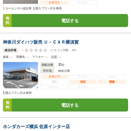
クチコミ
クーポン
カーセンサー認定車
購入プラン付き車両
無
電話する
料
神奈川ダイハツ販売 Ｕ－ＣＡＲ横須賀
-
（クチコミ件数：
-
件）
総合評価
-
-
-
-
接客：
雰囲気：
アフター：
品質：
35
掲載台数
台
所在地
神奈川県
スタッフ
アフター
フェア
買取
保証
整備
クチコミ
クーポン
購入プラン付き車両
無
電話する
料
ホンダカーズ横浜 佐原インター店