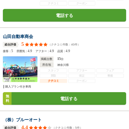
クチコミ
クーポン
電話する
山田自動車商会
5
（クチコミ件数：
40
件）
総合評価
5
4.9
4.9
4.9
接客：
雰囲気：
アフター：
品質：
15
掲載台数
台
所在地
神奈川県
スタッフ
アフター
フェア
買取
保証
整備
クチコミ
クーポン
購入プラン付き車両
無
電話する
料
（株）ブルーオート
4.4
（クチコミ件数：
5
件）
総合評価