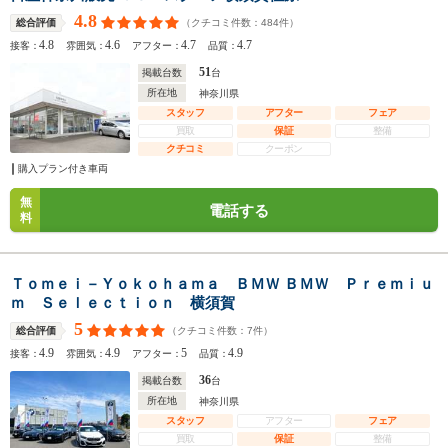
4.8
（クチコミ件数：
484
件）
総合評価
4.8
4.6
4.7
4.7
接客：
雰囲気：
アフター：
品質：
51
掲載台数
台
所在地
神奈川県
スタッフ
アフター
フェア
買取
保証
整備
クチコミ
クーポン
購入プラン付き車両
無
電話する
料
Ｔｏｍｅｉ－Ｙｏｋｏｈａｍａ ＢＭＷ ＢＭＷ Ｐｒｅｍｉｕ
ｍ Ｓｅｌｅｃｔｉｏｎ 横須賀
5
（クチコミ件数：
7
件）
総合評価
4.9
4.9
5
4.9
接客：
雰囲気：
アフター：
品質：
36
掲載台数
台
所在地
神奈川県
スタッフ
アフター
フェア
買取
保証
整備