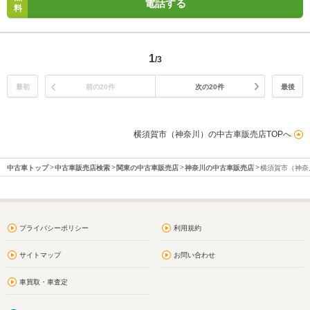
電話する
料
1
/3
最初
前の20件
次の20件
最後
横須賀市（神奈川）の中古車販売店TOPへ
中古車トップ
中古車販売店検索
関東の中古車販売店
神奈川の中古車販売店
横須賀市（神奈
プライバシーポリシー
利用規約
サイトマップ
お問い合わせ
車買取・車査定