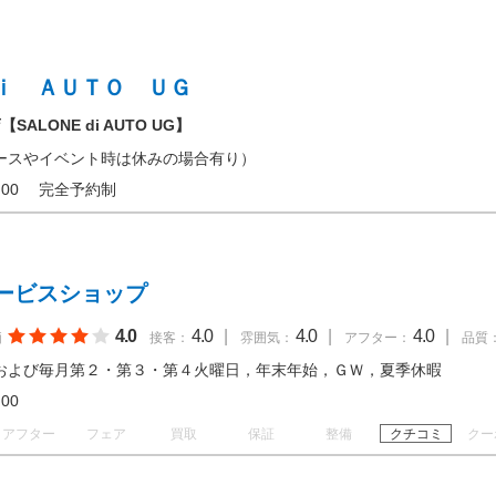
ｉ ＡＵＴＯ ＵＧ
LONE di AUTO UG】
ースやイベント時は休みの場合有り）
 20:00 完全予約制
ービスショップ
4.0
4.0
|
4.0
|
4.0
|
価
接客：
雰囲気：
アフター：
品質
および毎月第２・第３・第４火曜日，年末年始，ＧＷ，夏季休暇
19:00
アフター
フェア
買取
保証
整備
クチコミ
クー