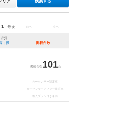
クリア
検索する
1
最後
前へ
次へ
品質
高
低
掲載台数
｜
101
掲載台数
台
カーセンサー認定車
カーセンサーアフター保証車
購入プラン付き車両