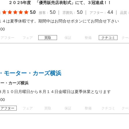
ス ２０２5年度 「優秀販売店表彰式」にて、３冠達成！！
5.0
5.0
|
5.0
|
4.4
|
価
接客：
雰囲気：
アフター：
品質
１４は夏季休暇です。期間中はお問合せボタンにてお問合せ下さい
18:00
アフター
フェア
買取
保証
整備
クチコミ
クー
・モーター・カーズ横浜
ター・カーズ横浜
８月１０日月曜日から８月１４日金曜日は夏季休業となります
18:00
アフター
フェア
買取
保証
整備
クチコミ
クー