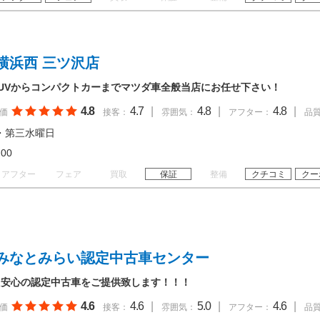
横浜西 三ツ沢店
UVからコンパクトカーまでマツダ車全般当店にお任せ下さい！
4.8
4.7
|
4.8
|
4.8
|
価
接客：
雰囲気：
アフター：
品
・第三水曜日
19:00
アフター
フェア
買取
保証
整備
クチコミ
クー
みなとみらい認定中古車センター
、安心の認定中古車をご提供致します！！！
4.6
4.6
|
5.0
|
4.6
|
価
接客：
雰囲気：
アフター：
品