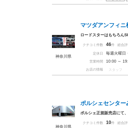
マツダアンフィニ
ロードスターはもちろんS
46
クチコミ件数
件
総合評
毎週火曜日
定休日
神奈川県
10:00 ～ 
営業時間
お店の情報
スタッフ
ポルシェセンター
ポルシェ正規販売店にて
10
クチコミ件数
件
総合評
神奈川県