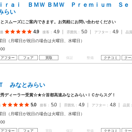
ｉｒａｉ ＢＭＷ ＢＭＷ Ｐｒｅｍｉｕｍ Ｓｅ
みらい
すとスムーズにご案内できます。お気軽にお問い合わせください
4.9
4.9
|
5.0
|
4.9
|
価
接客：
雰囲気：
アフター：
品
曜日（月曜日が祝日の場合は火曜日、水曜日）
18:00
アフター
フェア
買取
保証
整備
クチコミ
クー
Ｔ みなとみらい
優秀ディーラー受賞☆★☆首都高速みなとみらいＩＣからスグ！
5.0
5.0
|
4.9
|
4.8
|
価
接客：
雰囲気：
アフター：
品質
曜日（月曜日が祝日の場合は火曜日、水曜日）
18:00
アフター
フェア
買取
保証
整備
クチコミ
クー