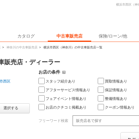
横浜市西区（神
カタログ
中古車販売店
保険/ローン/他
店
>
神奈川の中古車販売店
>
横浜市西区（神奈川）の中古車販売店一覧
車販売店・ディーラー
お店の条件
スタッフ紹介あり
買取情報あり
市西区
アフターサービス情報あり
保証情報あり
フェアイベント情報あり
整備情報あり
お店のクチコミ掲載あり
クーポン情報あり
選択する
フリーワード検索