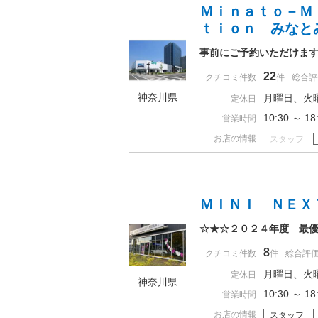
Ｍｉｎａｔｏ－Ｍ
ｔｉｏｎ みなと
事前にご予約いただけま
22
クチコミ件数
件
総合評
神奈川県
月曜日、火
定休日
10:30 ～ 
営業時間
お店の情報
スタッフ
ＭＩＮＩ ＮＥＸ
☆★☆２０２４年度 最
8
クチコミ件数
件
総合評
月曜日、火
定休日
神奈川県
10:30 ～ 
営業時間
お店の情報
スタッフ