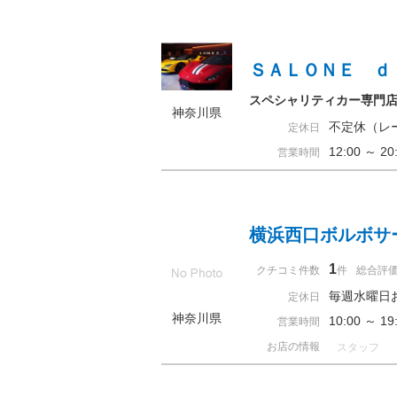
ＳＡＬＯＮＥ ｄ
スペシャリティカー専門店【SA
神奈川県
不定休（レ
定休日
12:00 ～
営業時間
横浜西口ボルボサ
1
クチコミ件数
件
総合評
毎週水曜日
定休日
神奈川県
10:00 ～ 
営業時間
お店の情報
スタッフ