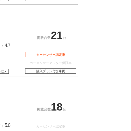
21
掲載台数
台
4.7
質：
カーセンサー認定車
カーセンサーアフター保証車
ポン
購入プラン付き車両
18
掲載台数
台
5.0
質：
カーセンサー認定車