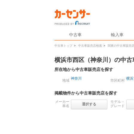
中古車
輸入車
中古車トップ
>
中古車販売店検索
>
関東の中古車販売
横浜市西区（神奈川）の中古
所在地から中古車販売店を探す
神奈川
横浜
地域
市区町村
掲載物件から中古車販売店を探す
メーカー
モデル・
選択する
車名
グレード