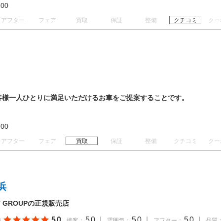
18:00
アフター
フェア
買取
保証
整備
クチコミ
クー
、お客様一人ひとりに満足いただけるお車をご提案することです。
19:00
アフター
フェア
買取
保証
整備
クチコミ
クー
浜
 GROUPの正規販売店
5.0
5.0
|
5.0
|
5.0
|
価
接客：
雰囲気：
アフター：
品質