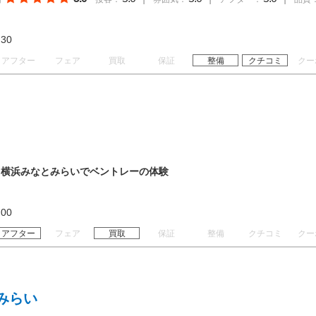
18:30
アフター
フェア
買取
保証
整備
クチコミ
クー
】横浜みなとみらいでベントレーの体験
18:00
アフター
フェア
買取
保証
整備
クチコミ
クー
みらい