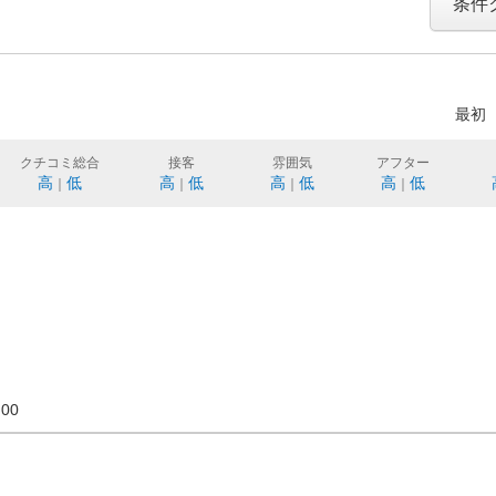
条件
最初
クチコミ総合
接客
雰囲気
アフター
高
低
高
低
高
低
高
低
｜
｜
｜
｜
18:00