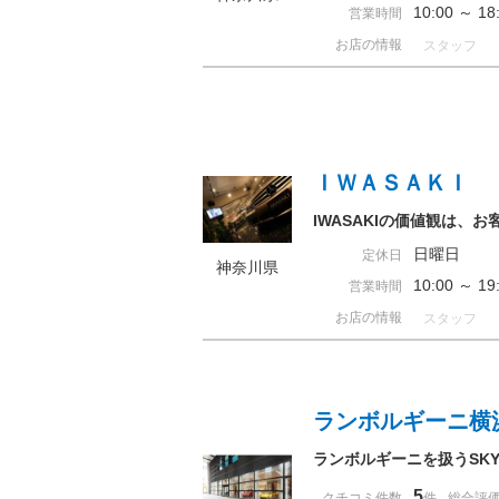
10:00 ～ 
営業時間
お店の情報
スタッフ
ＩＷＡＳＡＫＩ
IWASAKIの価値観は
日曜日
定休日
神奈川県
10:00 ～ 
営業時間
お店の情報
スタッフ
ランボルギーニ横
ランボルギーニを扱うSKY
5
クチコミ件数
件
総合評