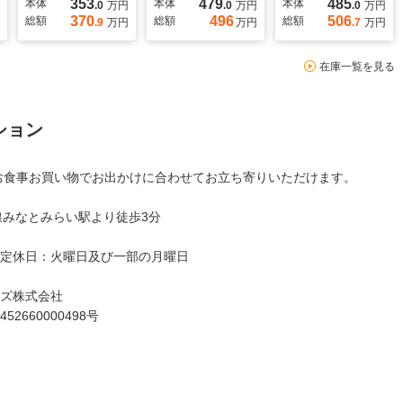
353
479
485
本体
本体
本体
.0
万円
.0
万円
.0
万円
370
496
506
総額
総額
総額
.9
万円
万円
.7
万円
在庫一覧を見る
ション
お食事お買い物でお出かけに合わせてお立ち寄りいただけます。
線みなとみらい駅より徒歩3分
定休日：火曜日及び一部の月曜日
ズ株式会社
660000498号