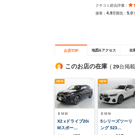
クチコミ総合評価：
4.9
5.0
接客：
雰囲気：
地図&アクセス
在
お店TOP
このお店の在庫
(
29
台掲載
NEW
NEW
ＢＭＷ
ＢＭＷ
X2 xドライブ20i
5シリーズツーリ
Mスポー…
ング 523…