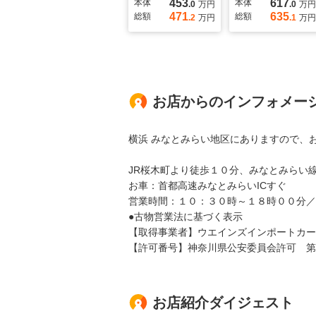
453
617
本体
本体
.0
万円
.0
万円
471
635
総額
総額
.2
万円
.1
万円
お店からのインフォメー
横浜 みなとみらい地区にありますので、
JR桜木町より徒歩１０分、みなとみらい
お車：首都高速みなとみらいICすぐ
営業時間：１０：３０時～１８時００分／
●古物営業法に基づく表示
【取得事業者】ウエインズインポートカー
【許可番号】神奈川県公安委員会許可 第452
お店紹介ダイジェスト