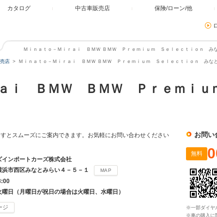
カタログ
中古車販売店
保険/ローン/他
Ｍｉｎａｔｏ－Ｍｉｒａｉ ＢＭＷ ＢＭＷ Ｐｒｅｍｉｕｍ Ｓｅｌｅｃｔｉｏｎ みな
売店
Ｍｉｎａｔｏ－Ｍｉｒａｉ ＢＭＷ ＢＭＷ Ｐｒｅｍｉｕｍ Ｓｅｌｅｃｔｉｏｎ みな
ａｉ ＢＭＷ ＢＭＷ Ｐｒｅｍｉｕ
お問い
ますとスムーズにご案内できます。お気軽にお問い合わせください
0
無料
ズインポートカーズ株式会社
横浜市西区みなとみらい４－５－１
MAP
8:00
火曜日（月曜日が祝日の場合は火曜日、水曜日）
ージ
※一部ダイヤ
※車の購入に