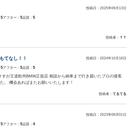
投稿日：
2025年09月13日
5
5
5
：
アフター：
品質：
投稿者：
ＴＴ
おもてなし！！
投稿日：
2024年10月18日
5
5
5
：
アフター：
品質：
入しました！ さすが王道欧州BMW正規店 相談から納車まで行き届いたプロの接客
た。 機会あればまたお願いいたします！
投稿者：
てるてる
投稿日：
2023年09月01日
5
5
4
：
アフター：
品質：