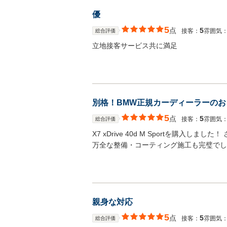
優
5
点
5
接客：
雰囲気
総合評価
立地接客サービス共に満足
別格！BMW正規カーディーラーの
5
点
5
接客：
雰囲気
総合評価
X7 xDrive 40d M Sportを購
万全な整備・コーティング施工も完璧でし
親身な対応
5
点
5
接客：
雰囲気
総合評価