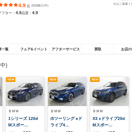
せはご遠慮く
4.9
点
(投稿数22件)
4.9
4.9
アフター：
品質：
庫一覧
フェア&イベント
アフターサービス
買取
お店の
中)
NEW
NEW
NEW
ＢＭＷ
ＢＭＷ
ＢＭＷ
1シリーズ 120d
i5ツーリング eド
X3 xドライブ20d
Mスポー…
ライブ4…
Mスポー…