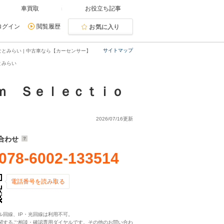
車買取
お役立ち記事
ログイン
閲覧履歴
お気に入り
サイトマップ
とみらい | 中古車なら【カーセンサー】
とみらい
ｍ Ｓｅｌｅｃｔｉｏ
2026/07/16更新
合わせ
078-6002-133514
電話番号を読み取る
ル回線、IP・光回線は利用不可。
関するご相談・確認専用ダイヤルです。その他のお問い合わ