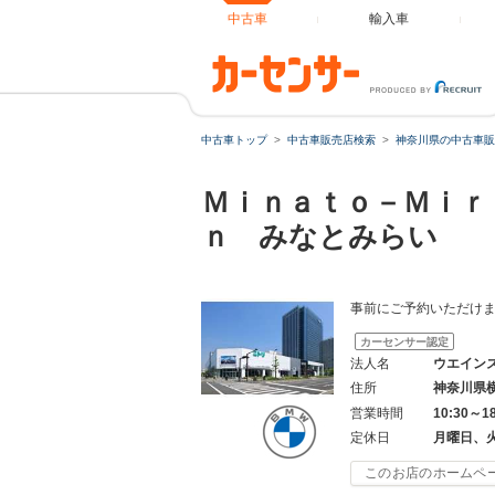
中古車
輸入車
中古車トップ
中古車販売店検索
神奈川県の中古車販
Ｍｉｎａｔｏ－Ｍｉｒ
ｎ みなとみらい
事前にご予約いただけ
カーセンサー認定
法人名
ウエイン
住所
神奈川県
営業時間
10:30～1
定休日
月曜日、
このお店のホームペ