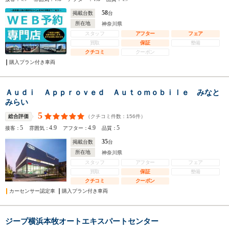
58
掲載台数
台
所在地
神奈川県
スタッフ
アフター
フェア
買取
保証
整備
クチコミ
クーポン
購入プラン付き車両
Ａｕｄｉ Ａｐｐｒｏｖｅｄ Ａｕｔｏｍｏｂｉｌｅ みなと
みらい
5
（クチコミ件数：
156
件）
総合評価
5
4.9
4.9
5
接客：
雰囲気：
アフター：
品質：
35
掲載台数
台
所在地
神奈川県
スタッフ
アフター
フェア
買取
保証
整備
クチコミ
クーポン
カーセンサー認定車
購入プラン付き車両
ジープ横浜本牧オートエキスパートセンター