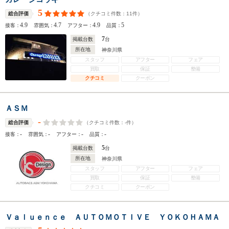
5
（クチコミ件数：
11
件）
総合評価
4.9
4.7
4.9
5
接客：
雰囲気：
アフター：
品質：
7
掲載台数
台
所在地
神奈川県
スタッフ
アフター
フェア
買取
保証
整備
クチコミ
クーポン
ＡＳＭ
-
（クチコミ件数：
-
件）
総合評価
-
-
-
-
接客：
雰囲気：
アフター：
品質：
5
掲載台数
台
所在地
神奈川県
スタッフ
アフター
フェア
買取
保証
整備
クチコミ
クーポン
Ｖａｌｕｅｎｃｅ ＡＵＴＯＭＯＴＩＶＥ ＹＯＫＯＨＡＭＡ