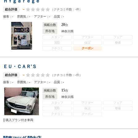
ＨＹｇａｒｅｇｅ
-
（クチコミ件数：
-
件）
総合評価
-
-
-
-
接客：
雰囲気：
アフター：
品質：
20
掲載台数
台
所在地
神奈川県
スタッフ
アフター
フェア
買取
保証
整備
クチコミ
クーポン
ＥＵ・ＣＡＲ’Ｓ
-
（クチコミ件数：
-
件）
総合評価
-
-
-
-
接客：
雰囲気：
アフター：
品質：
15
掲載台数
台
所在地
神奈川県
スタッフ
アフター
フェア
買取
保証
整備
クチコミ
クーポン
購入プラン付き車両