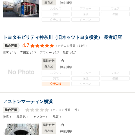
所在地
神奈川県
スタッフ
アフター
フェア
買取
保証
整備
クチコミ
クーポン
トヨタモビリティ神奈川（旧ネッツトヨタ横浜） 長者町店
4.7
（クチコミ件数：
53
件）
総合評価
4.8
4.7
4.7
4.7
接客：
雰囲気：
アフター：
品質：
-
掲載台数
台
所在地
神奈川県
スタッフ
アフター
フェア
買取
保証
整備
クチコミ
クーポン
アストンマーティン横浜
-
（クチコミ件数：
-
件）
総合評価
-
-
-
-
接客：
雰囲気：
アフター：
品質：
-
掲載台数
台
所在地
神奈川県