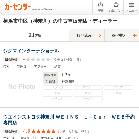
履歴
お気に入り
メニュー
横浜市中区（神奈川）の中古車販売店・ディーラー
21
絞り込み
並べ替え
店舗
シグマインターナショナル
-
（クチコミ件数：
-
件）
総合評価
-
-
-
-
接客：
雰囲気：
アフター：
品質：
147
掲載台数
台
所在地
神奈川県
スタッフ
アフター
フェア
買取
保証
整備
クチコミ
クーポン
ウエインズトヨタ神奈川 ＷＥＩＮＳ Ｕ－Ｃａｒ ＷＥＢ予約
専門店
4.8
（クチコミ件数：
43
件）
総合評価
4.7
4.8
4.8
4.7
接客：
雰囲気：
アフター：
品質：