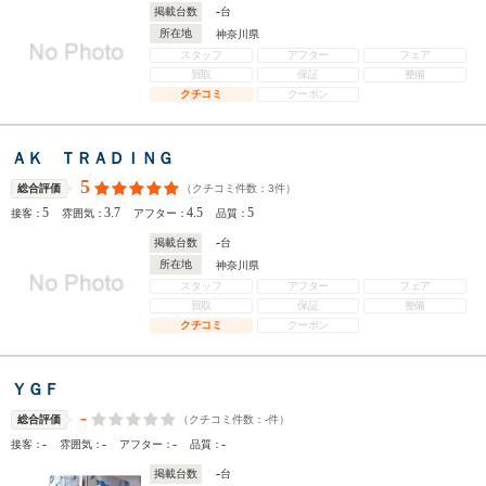
-
掲載台数
台
所在地
神奈川県
スタッフ
アフター
フェア
買取
保証
整備
クチコミ
クーポン
ＡＫ ＴＲＡＤＩＮＧ
5
（クチコミ件数：
3
件）
総合評価
5
3.7
4.5
5
接客：
雰囲気：
アフター：
品質：
-
掲載台数
台
所在地
神奈川県
スタッフ
アフター
フェア
買取
保証
整備
クチコミ
クーポン
ＹＧＦ
-
（クチコミ件数：
-
件）
総合評価
-
-
-
-
接客：
雰囲気：
アフター：
品質：
-
掲載台数
台