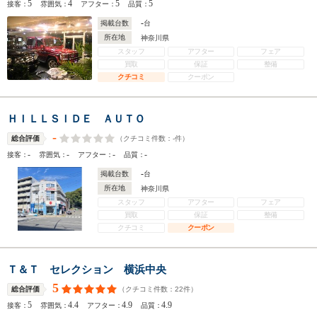
5
4
5
5
接客：
雰囲気：
アフター：
品質：
-
掲載台数
台
所在地
神奈川県
スタッフ
アフター
フェア
買取
保証
整備
クチコミ
クーポン
ＨＩＬＬＳＩＤＥ ＡＵＴＯ
-
（クチコミ件数：
-
件）
総合評価
-
-
-
-
接客：
雰囲気：
アフター：
品質：
-
掲載台数
台
所在地
神奈川県
スタッフ
アフター
フェア
買取
保証
整備
クチコミ
クーポン
Ｔ＆Ｔ セレクション 横浜中央
5
（クチコミ件数：
22
件）
総合評価
5
4.4
4.9
4.9
接客：
雰囲気：
アフター：
品質：