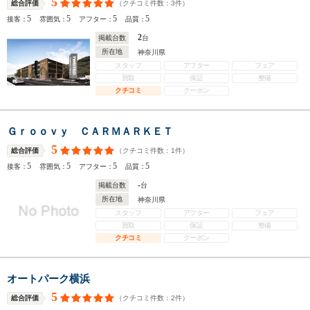
5
（クチコミ件数：
3
件）
総合評価
5
5
5
5
接客：
雰囲気：
アフター：
品質：
2
掲載台数
台
所在地
神奈川県
スタッフ
アフター
フェア
買取
保証
整備
クチコミ
クーポン
Ｇｒｏｏｖｙ ＣＡＲＭＡＲＫＥＴ
5
（クチコミ件数：
1
件）
総合評価
5
5
5
5
接客：
雰囲気：
アフター：
品質：
-
掲載台数
台
所在地
神奈川県
スタッフ
アフター
フェア
買取
保証
整備
クチコミ
クーポン
オートパーク横浜
5
（クチコミ件数：
2
件）
総合評価