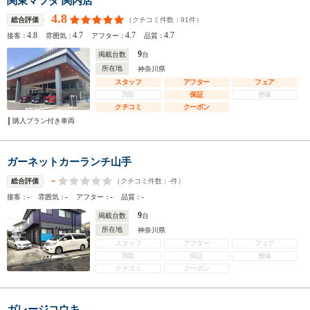
関東マツダ 関内店
4.8
（クチコミ件数：
91
件）
総合評価
4.8
4.7
4.7
4.7
接客：
雰囲気：
アフター：
品質：
9
掲載台数
台
所在地
神奈川県
スタッフ
アフター
フェア
買取
保証
整備
クチコミ
クーポン
購入プラン付き車両
ガーネットカーランチ山手
-
（クチコミ件数：
-
件）
総合評価
-
-
-
-
接客：
雰囲気：
アフター：
品質：
9
掲載台数
台
所在地
神奈川県
スタッフ
アフター
フェア
買取
保証
整備
クチコミ
クーポン
ガレージコウキ