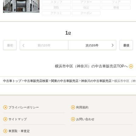
スタッフ
アフター
フェア
買取
保証
整備
クチコミ
クーポン
1
/2
最初
前の20件
次の20件
最後
横浜市中区（神奈川）の中古車販売店TOPへ
中古車トップ
中古車販売店検索
関東の中古車販売店
神奈川の中古車販売店
横浜市中区（神
プライバシーポリシー
利用規約
サイトマップ
お問い合わせ
車買取・車査定