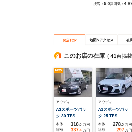
5.0
4.9
接客：
雰囲気：
地図&アクセス
在
お店TOP
このお店の在庫
(
41
台掲載
NEW
アウディ
アウディ
A3スポーツバッ
A1スポーツバッ
ク 30 TFS…
ク 25 TFS…
318
278
本体
本体
.0
万円
.0
万円
337
297
総額
総額
.4
万円
万円