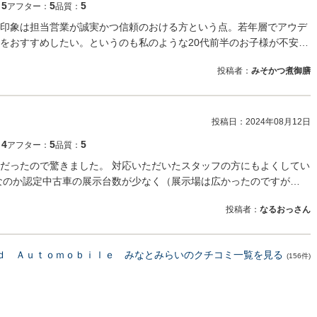
5
5
5
：
アフター：
品質：
印象は担当営業が誠実かつ信頼のおける方という点。若年層でアウデ
をおすすめしたい。というのも私のような20代前半のお子様が不安…
投稿者：
みそかつ煮御膳
投稿日：
2024年08月12日
4
5
5
：
アフター：
品質：
だったので驚きました。 対応いただいたスタッフの方にもよくしてい
なのか認定中古車の展示台数が少なく（展示場は広かったのですが…
投稿者：
なるおっさん
ｄ Ａｕｔｏｍｏｂｉｌｅ みなとみらいのクチコミ一覧を見る
(156件)