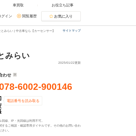
車買取
お役立ち記事
ログイン
閲覧履歴
お気に入り
サイトマップ
とみらい | 中古車なら【カーセンサー】
なとみらい
2025/01/22更新
合わせ
078-6002-900146
電話番号を読み取る
ル回線、IP・光回線は利用不可。
関するご相談・確認専用ダイヤルです。その他のお問い合わ
ださい。