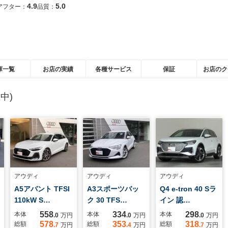
4.9
5.0
アフター：
品質：
庫一覧
お店の実績
各種サービス
保証
お店のク
中)
アウディ
アウディ
アウディ
A5アバント TFSI
A3スポーツバッ
Q4 e-tron 40 Sラ
110kW S…
ク 30 TFS…
イン 認…
558
334
298
本体
本体
本体
.0
万円
.0
万円
.0
万円
578
353
318
総額
総額
総額
.7
万円
.4
万円
.7
万円