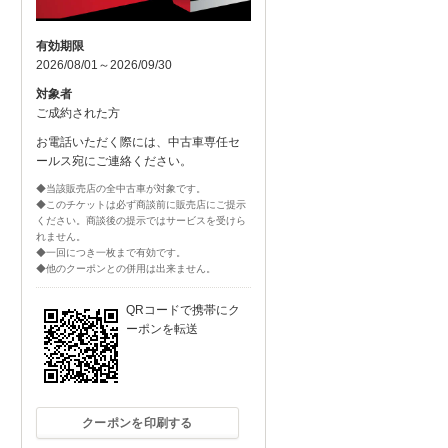
有効期限
2026/08/01～2026/09/30
対象者
ご成約された方
お電話いただく際には、中古車専任セ
ールス宛にご連絡ください。
◆当該販売店の全中古車が対象です。
◆このチケットは必ず商談前に販売店にご提示
ください。商談後の提示ではサービスを受けら
れません。
◆一回につき一枚まで有効です。
◆他のクーポンとの併用は出来ません。
QRコードで携帯にク
ーポンを転送
クーポンを印刷する