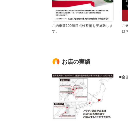
ご納車前100項目点検整備を実施致しま
ご
す。
ば
お店の実績
■全