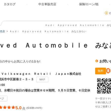
カタログ
中古車販売店
保険/ローン/他
Ａｕｄｉ Ａｐｐｒｏｖｅｄ Ａｕｔｏｍｏｂｉｌｅ みな
売店
Ａｕｄｉ Ａｐｐｒｏｖｅｄ Ａｕｔｏｍｏｂｉｌｅ みなとみらい
ｏｖｅｄ Ａｕｔｏｍｏｂｉｌｅ み
お問い
0台の中からお気に入りの1台を!
0
無料
 Ｖｏｌｋｓｗａｇｅｎ Ｒｅｔａｉｌ Ｊａｐａｎ株式会社
横浜市中区新港２－３－３
MAP
8:00
日、水曜日※祝日の場合は営業※ＧＷ期間、５月５日営業、６日定休
ージ
※一部ダイヤ
※車の購入に
せはご遠慮く
5.0
点
(投稿数156件)