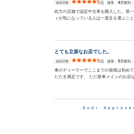
5
点
4
接客：
雰囲気
総合評価
此方の店舗で認定中古車を購入した。第一
ィが気になっている人は一度足を運ぶこと
とても立派なお店でした。
5
点
5
接客：
雰囲気
総合評価
車のディーラーでここまでの規模は初めて
ただき満足です。 ただ新車メインのお店
Ａｕｄｉ Ａｐｐｒｏｖｅ