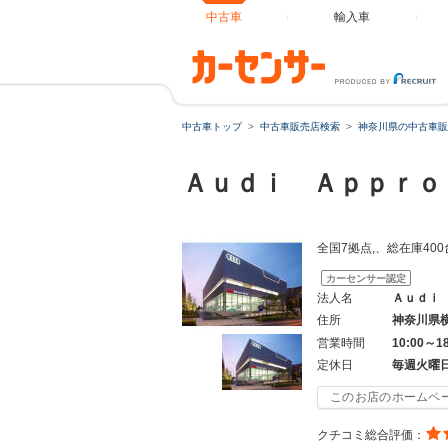
中古車
輸入車
中古車トップ
中古車販売店検索
神奈川県の中古車販
Ａｕｄｉ Ａｐｐｒ
全国7拠点,、総在庫40
カーセンサー認定
法人名
Ａｕｄｉ
住所
神奈川県
営業時間
10:00～1
定休日
毎週火曜
このお店のホームペ
クチコミ総合評価：