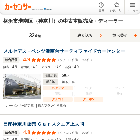
履歴
お気に入り
メニュー
横浜市港南区（神奈川）の中古車販売店・ディーラー
32
絞り込み
並べ替え
店舗
メルセデス・ベンツ港南台サーティファイドカーセンター
4.9
（クチコミ件数：
299
件）
総合評価
4.9
4.9
4.9
4.9
接客：
雰囲気：
アフター：
品質：
50
掲載台数
台
所在地
神奈川県
スタッフ
アフター
フェア
買取
保証
整備
クチコミ
クーポン
カーセンサー認定車
購入プラン付き車両
日産神奈川販売 Ｃａｒスクエア上大岡
4.8
（クチコミ件数：
208
件）
総合評価
4.8
4.6
4.8
4.8
接客：
雰囲気：
アフター：
品質：