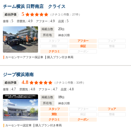
チーム横浜 日野南店 クライス
5
（クチコミ件数：
27
件）
総合評価
5
4.9
4.9
5
接客：
雰囲気：
アフター：
品質：
23
掲載台数
台
所在地
神奈川県
スタッフ
アフター
フェア
買取
保証
整備
クチコミ
クーポン
カーセンサーアフター保証車
購入プラン付き車両
ジープ横浜港南
4.8
（クチコミ件数：
33
件）
総合評価
4.7
4.8
4.7
4.8
接客：
雰囲気：
アフター：
品質：
19
掲載台数
台
所在地
神奈川県
スタッフ
アフター
フェア
買取
保証
整備
クチコミ
クーポン
カーセンサー認定車
購入プラン付き車両