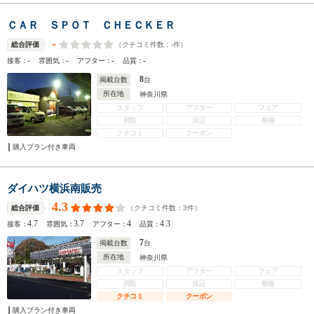
ＣＡＲ ＳＰＯＴ ＣＨＥＣＫＥＲ
-
（クチコミ件数：
-
件）
総合評価
-
-
-
-
接客：
雰囲気：
アフター：
品質：
8
掲載台数
台
所在地
神奈川県
スタッフ
アフター
フェア
買取
保証
整備
クチコミ
クーポン
購入プラン付き車両
ダイハツ横浜南販売
4.3
（クチコミ件数：
3
件）
総合評価
4.7
3.7
4
4.3
接客：
雰囲気：
アフター：
品質：
7
掲載台数
台
所在地
神奈川県
スタッフ
アフター
フェア
買取
保証
整備
クチコミ
クーポン
購入プラン付き車両