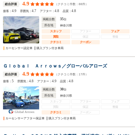
4.9
（クチコミ件数：
88
件）
総合評価
4.9
4.7
4.8
4.8
接客：
雰囲気：
アフター：
品質：
35
掲載台数
台
所在地
神奈川県
スタッフ
アフター
フェア
買取
保証
整備
クチコミ
クーポン
カーセンサー認定車
購入プラン付き車両
Ｇｌｏｂａｌ Ａｒｒｏｗｓ／グローバルアローズ
4.9
（クチコミ件数：
17
件）
総合評価
5
4.8
4.9
4.8
接客：
雰囲気：
アフター：
品質：
30
掲載台数
台
所在地
神奈川県
スタッフ
アフター
フェア
買取
保証
整備
クチコミ
クーポン
カーセンサーアフター保証車
購入プラン付き車両