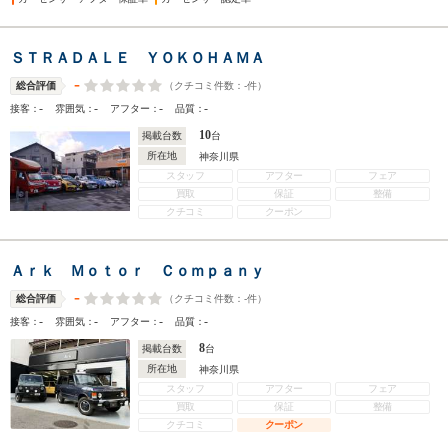
ＳＴＲＡＤＡＬＥ ＹＯＫＯＨＡＭＡ
-
（クチコミ件数：
-
件）
総合評価
-
-
-
-
接客：
雰囲気：
アフター：
品質：
10
掲載台数
台
所在地
神奈川県
スタッフ
アフター
フェア
買取
保証
整備
クチコミ
クーポン
Ａｒｋ Ｍｏｔｏｒ Ｃｏｍｐａｎｙ
-
（クチコミ件数：
-
件）
総合評価
-
-
-
-
接客：
雰囲気：
アフター：
品質：
8
掲載台数
台
所在地
神奈川県
スタッフ
アフター
フェア
買取
保証
整備
クチコミ
クーポン