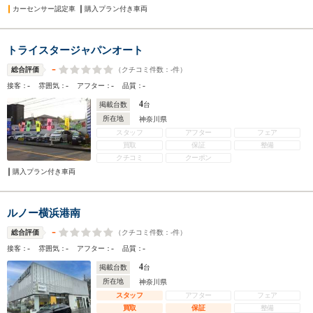
カーセンサー認定車
購入プラン付き車両
トライスタージャパンオート
-
（クチコミ件数：
-
件）
総合評価
-
-
-
-
接客：
雰囲気：
アフター：
品質：
4
掲載台数
台
所在地
神奈川県
スタッフ
アフター
フェア
買取
保証
整備
クチコミ
クーポン
購入プラン付き車両
ルノー横浜港南
-
（クチコミ件数：
-
件）
総合評価
-
-
-
-
接客：
雰囲気：
アフター：
品質：
4
掲載台数
台
所在地
神奈川県
スタッフ
アフター
フェア
買取
保証
整備