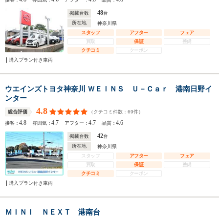
48
掲載台数
台
所在地
神奈川県
スタッフ
アフター
フェア
買取
保証
整備
クチコミ
クーポン
購入プラン付き車両
ウエインズトヨタ神奈川 ＷＥＩＮＳ Ｕ－Ｃａｒ 港南日野イ
ンター
4.8
（クチコミ件数：
69
件）
総合評価
4.8
4.7
4.7
4.6
接客：
雰囲気：
アフター：
品質：
42
掲載台数
台
所在地
神奈川県
スタッフ
アフター
フェア
買取
保証
整備
クチコミ
クーポン
購入プラン付き車両
ＭＩＮＩ ＮＥＸＴ 港南台