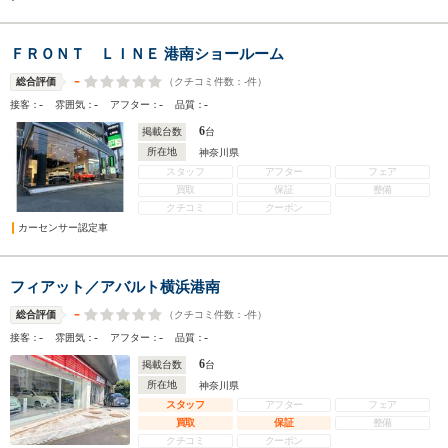
ＦＲＯＮＴ ＬＩＮＥ 港南ショールーム
-
（クチコミ件数：
-
件）
総合評価
-
-
-
-
接客：
雰囲気：
アフター：
品質：
6
掲載台数
台
所在地
神奈川県
スタッフ
アフター
フェア
買取
保証
整備
クチコミ
クーポン
カーセンサー認定車
フィアット／アバルト横浜港南
-
（クチコミ件数：
-
件）
総合評価
-
-
-
-
接客：
雰囲気：
アフター：
品質：
6
掲載台数
台
所在地
神奈川県
スタッフ
アフター
フェア
買取
保証
整備
クチコミ
クーポン