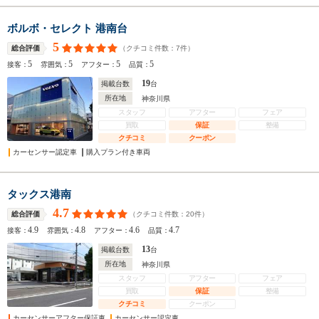
ボルボ・セレクト 港南台
5
（クチコミ件数：
7
件）
総合評価
5
5
5
5
接客：
雰囲気：
アフター：
品質：
19
掲載台数
台
所在地
神奈川県
スタッフ
アフター
フェア
買取
保証
整備
クチコミ
クーポン
カーセンサー認定車
購入プラン付き車両
タックス港南
4.7
（クチコミ件数：
20
件）
総合評価
4.9
4.8
4.6
4.7
接客：
雰囲気：
アフター：
品質：
13
掲載台数
台
所在地
神奈川県
スタッフ
アフター
フェア
買取
保証
整備
クチコミ
クーポン
カーセンサーアフター保証車
カーセンサー認定車