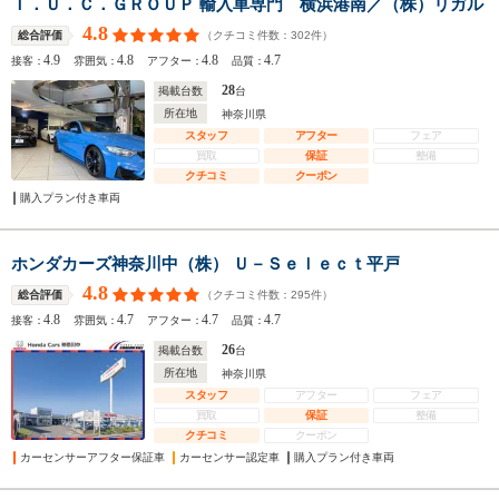
Ｔ．Ｕ．Ｃ．ＧＲＯＵＰ 輸入車専門 横浜港南／（株）リガル
4.8
（クチコミ件数：
302
件）
総合評価
4.9
4.8
4.8
4.7
接客：
雰囲気：
アフター：
品質：
28
掲載台数
台
所在地
神奈川県
スタッフ
アフター
フェア
買取
保証
整備
クチコミ
クーポン
購入プラン付き車両
ホンダカーズ神奈川中（株） Ｕ－Ｓｅｌｅｃｔ平戸
4.8
（クチコミ件数：
295
件）
総合評価
4.8
4.7
4.7
4.7
接客：
雰囲気：
アフター：
品質：
26
掲載台数
台
所在地
神奈川県
スタッフ
アフター
フェア
買取
保証
整備
クチコミ
クーポン
カーセンサーアフター保証車
カーセンサー認定車
購入プラン付き車両