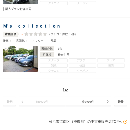
クチコミ
クーポン
購入プラン付き車両
Ｍ’ｓ ｃｏｌｌｅｃｔｉｏｎ
-
（クチコミ件数：
-
件）
総合評価
-
-
-
-
接客：
雰囲気：
アフター：
品質：
3
掲載台数
台
所在地
神奈川県
スタッフ
アフター
フェア
買取
保証
整備
クチコミ
クーポン
1
/2
最初
前の20件
次の20件
最後
横浜市港南区（神奈川）の中古車販売店TOPへ