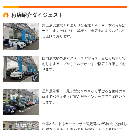
お店紹介ダイジェスト
第三京浜港北ＩＣより３分港北ＩＫＥＡ 横浜ららぽ
ーと すぐそばです。皆様のご来店を心よりお待ち申
し上げております。
国内最大級の展示スペース！常時２５台近く展示して
おりますアップからアルテオンまで幅広く在庫してお
ります。
屋外展示場 最新型のＶＷ車から手ごろな価格の車
両までバラエティに富んだラインナップでご案内いた
します。
全車AISによるカーセンサー認定済み VW港北では厳し
い審査に通過した車両のみ販売致します！皆様に安