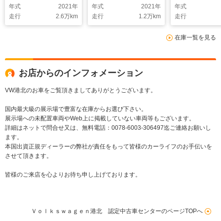
年式
2021
年
年式
2021
年
年式
トモニター レーンキ
シートヒーター
走行
2.6
万km
走行
1.2
万km
走行
ープアシスト 16AW
タルメーター 
キープアシスト
在庫一覧を見る
インドスポッ
ー
お店からのインフォメーション
VW港北のお車をご覧頂きましてありがとうございます。
国内最大級の展示場で豊富な在庫からお選び下さい。
展示場への未配置車両やWeb上に掲載していない車両等もございます。
詳細はネットで問合せ又は、無料電話：0078-6003-306497迄ご連絡お願いし
ます。
本国出資正規ディーラーの弊社が責任をもって皆様のカーライフのお手伝いを
させて頂きます。
皆様のご来店を心よりお待ち申し上げております。
Ｖｏｌｋｓｗａｇｅｎ港北 認定中古車センターのページTOPへ