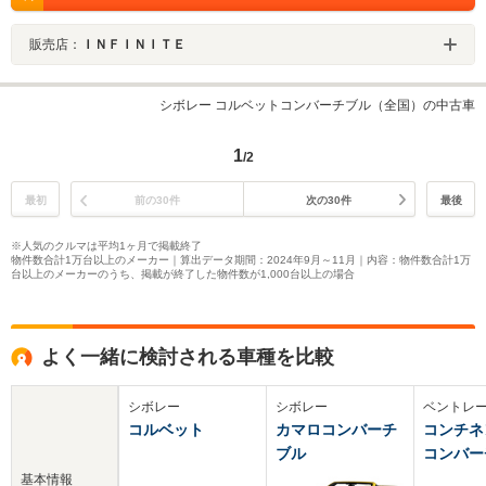
販売店：
ＩＮＦＩＮＩＴＥ
シボレー コルベットコンバーチブル（全国）の中古車
1
/2
最初
前の30件
次の30件
最後
※人気のクルマは平均1ヶ月で掲載終了
物件数合計1万台以上のメーカー｜算出データ期間：2024年9月～11月｜内容：物件数合計1万
台以上のメーカーのうち、掲載が終了した物件数が1,000台以上の場合
よく一緒に検討される車種を比較
シボレー
シボレー
ベントレ
コルベット
カマロコンバーチ
コンチネ
ブル
コンバー
基本情報