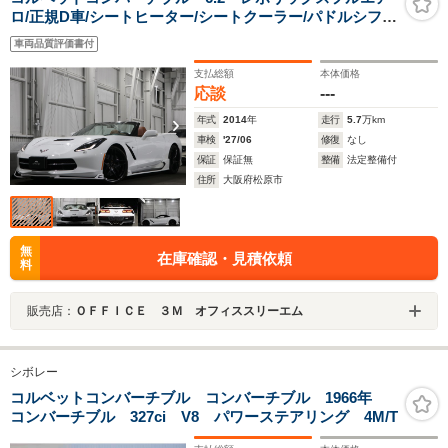
ロ/正規D車/シートヒーター/シートクーラー/パドルシフ
ト/バックカメラ/ブラウンレザー/幌動作確認済み
車両品質評価書付
支払総額
本体価格
応談
---
年式
2014
年
走行
5.7
万km
車検
'27/06
修復
なし
保証
保証無
整備
法定整備付
住所
大阪府松原市
無
在庫確認・見積依頼
料
販売店：
ＯＦＦＩＣＥ ３Ｍ オフィススリーエム
シボレー
コルベットコンバーチブル コンバーチブル 1966年
コンバーチブル 327ci V8 パワーステアリング 4M/T