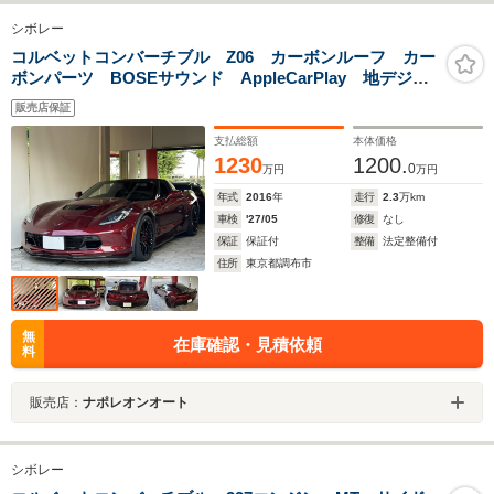
シボレー
コルベットコンバーチブル Z06 カーボンルーフ カー
ボンパーツ BOSEサウンド AppleCarPlay 地デジ
ドラレコ HUD F19R20インチAW
販売店保証
支払総額
本体価格
1230
1200.
0
万円
万円
年式
2016
年
走行
2.3
万km
車検
'27/05
修復
なし
保証
保証付
整備
法定整備付
住所
東京都調布市
無
在庫確認・見積依頼
料
販売店：
ナポレオンオート
シボレー