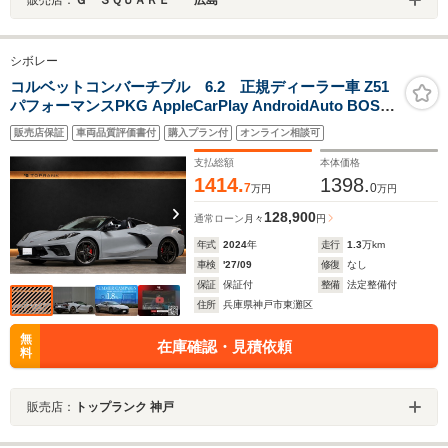
シボレー
コルベットコンバーチブル 6.2 正規ディーラー車 Z51
パフォーマンスPKG AppleCarPlay AndroidAuto BOSE
サウンド 純正19/20インチAW フロントリフター シートヒ
販売店保証
車両品質評価書付
購入プラン付
オンライン相談可
ーター&ベンチレーター ステアリングヒーター カラー
ヘッドアップディスプレイ
支払総額
本体価格
1414.
1398.
7
0
万円
万円
128,900
通常ローン
月々
円
年式
2024
年
走行
1.3
万km
車検
'27/09
修復
なし
保証
保証付
整備
法定整備付
住所
兵庫県神戸市東灘区
無
在庫確認・見積依頼
料
販売店：
トップランク 神戸