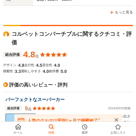
もっと見る
コルベットコンバーチブルに関するクチコミ・評
価
4.8
総合評価
点
4.8
4.5
4.0
デザイン :
走行性 :
居住性 :
3.3
4.0
5.0
積載性 :
運転しやすさ :
維持費 :
評価の高いレビュー・評判
パーフェクトなスーパーカー
5
総合評価
2024/05/25投稿
点
大排気量のアメ車は燃費が悪く造りが雑と思って手を出さ
※
人気のクルマは平均1ヶ月で掲載終了
ずヨーロッパメーカーのボッタクリ車を乗り継いでいまし
在庫が無くなる前にお問い合わせください
た。ヨーロッパ車よりもおもてなしの心を感じられアメ車
ホーム
検索
履歴
お気に入り
に対する認識が180度変わりました。