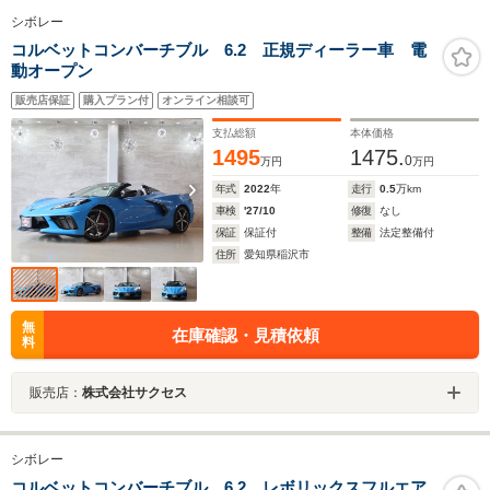
シボレー
コルベットコンバーチブル 6.2 正規ディーラー車 電
動オープン
販売店保証
購入プラン付
オンライン相談可
支払総額
本体価格
1495
1475.
0
万円
万円
年式
2022
年
走行
0.5
万km
車検
'27/10
修復
なし
保証
保証付
整備
法定整備付
住所
愛知県稲沢市
無
在庫確認・見積依頼
料
販売店：
株式会社サクセス
シボレー
コルベットコンバーチブル 6.2 レボリックスフルエア