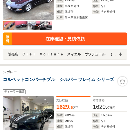
年式
1999
年
走行
13.3
万km
車検
車検整備付
修復
なし
保証
保証付
整備
法定整備付
住所
熊本県熊本市東区
無
在庫確認・見積依頼
料
販売店：
Ｃｉｅｌ Ｖｏｉｔｕｒｅ スィエル ヴワテュール （株）パインプレイン
シボレー
コルベットコンバーチブル シルバー フレイム シリーズ
ディーラー保証
支払総額
本体価格
1629.
1620.
6
0
万円
万円
年式
2025
年
走行
0.5
万km
車検
'28/06
修復
なし
保証
保証付
整備
法定整備付