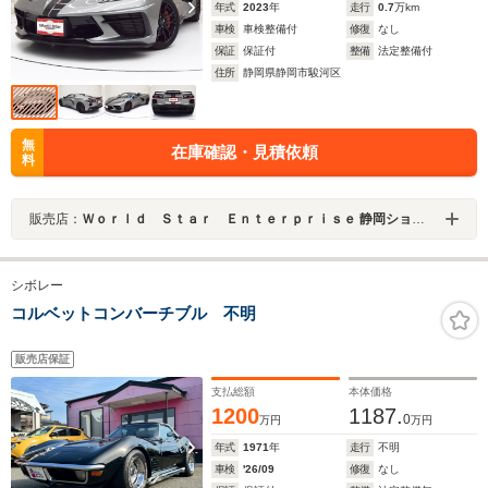
年式
2023
年
走行
0.7
万km
車検
車検整備付
修復
なし
保証
保証付
整備
法定整備付
住所
静岡県静岡市駿河区
無
在庫確認・見積依頼
料
販売店：
Ｗｏｒｌｄ Ｓｔａｒ Ｅｎｔｅｒｐｒｉｓｅ 静岡ショールーム
シボレー
コルベットコンバーチブル 不明
販売店保証
支払総額
本体価格
1200
1187.
0
万円
万円
年式
1971
年
走行
不明
車検
'26/09
修復
なし