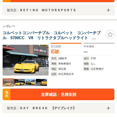
販売店：
ＲＥＦＩＮＯ ＭＯＴＯＲＳＰＯＲＴＳ
シボレー
コルベットコンバーチブル コルベット コンバーチブ
ル 5700CC V8 リトラクタブルヘッドライト
BILLET SPECIALTIES15インチAW Radial T/A
支払総額
本体価格
F245/60R15 R255/60R15 4本出しマフラー オーディ
応談
---
オ ETC ベージュシート 運転席パワーシート
年式
1981
年
走行
不明
車検
車検整備付
修復
なし
保証
保証無
整備
法定整備付
住所
埼玉県熊谷市
無
在庫確認・見積依頼
料
販売店：
ＤＡＹ ＢＲＥＡＫ 【デイブレイク】