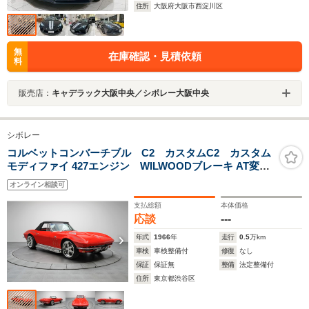
住所
大阪府大阪市西淀川区
無
在庫確認・見積依頼
料
販売店：
キャデラック大阪中央／シボレー大阪中央
シボレー
コルベットコンバーチブル C2 カスタムC2 カスタム
モディファイ 427エンジン WILWOODブレーキ AT変更
済み WILWOODブレーキ A/C 各賞受賞車
オンライン相談可
支払総額
本体価格
応談
---
年式
1966
年
走行
0.5
万km
車検
車検整備付
修復
なし
保証
保証無
整備
法定整備付
住所
東京都渋谷区