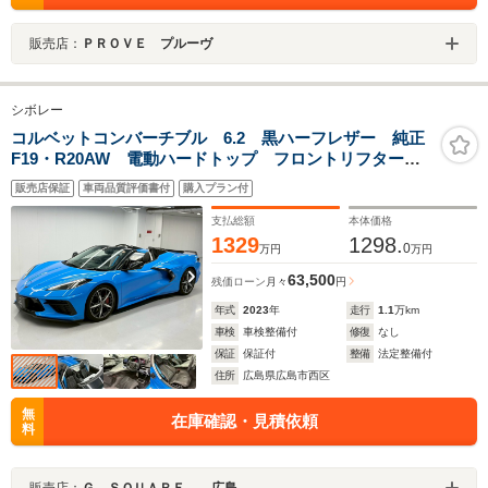
販売店：
ＰＲＯＶＥ プルーヴ
シボレー
コルベットコンバーチブル 6.2 黒ハーフレザー 純正
F19・R20AW 電動ハードトップ フロントリフター
データレコーダー ワイヤレス充電 デジタルミラー
販売店保証
車両品質評価書付
購入プラン付
ヘッドアップディスプレイ BOSEスピーカー 温冷シー
ト CarPlay
支払総額
本体価格
1329
1298.
0
万円
万円
63,500
残価ローン
月々
円
年式
2023
年
走行
1.1
万km
車検
車検整備付
修復
なし
保証
保証付
整備
法定整備付
住所
広島県広島市西区
無
在庫確認・見積依頼
料
販売店：
Ｇ ＳＱＵＡＲＥ 広島