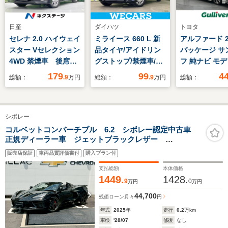
日産
ダイハツ
トヨタ
セレナ 2.0 ハイウェイ
ミライース 660 L 新
アルファード 2.
スター Vセレクション
品タイヤ/アイドリン
パッケージ サ
4WD 禁煙車 後席モ
グストップ/禁煙車/エ
フ 純ナビ モ
ニター BIGX11型ナ
アバッグ 運転席/エア
エアロ ETC
179
99
4
総額：
.9
万円
総額：
.9
万円
総額：
ビ 全周囲カメラ 両
バッグ 助手席/パワー
側電動ドア 衝突軽
ウインドウ/キーレス
減 クルコン LEDヘ
エントリー/パワース
シボレー
ッド ドラレコ
テアリング/マニュア
ETC リアオートエア
ルエアコン/取扱説明
コルベットコンバーチブル 6.2 シボレー認定中古車
正規ディーラー車 ジェットブラックレザー
コン 純正15AW ス
書/パワードアロック
500psV8OHV ブレンボブレーキ BOSEサウンド アッ
テアリングスイッチ
販売店保証
車両品質評価書付
購入プラン付
プルカープレイ 前後異形鍛造AW デジタルミラー フ
スマートキー
ロントリフター FRカメラ ETC HUD BSM
支払総額
本体価格
1449.
1428.
9
0
万円
万円
44,700
残価ローン
月々
円
年式
2025
年
走行
0.2
万km
車検
'28/07
修復
なし