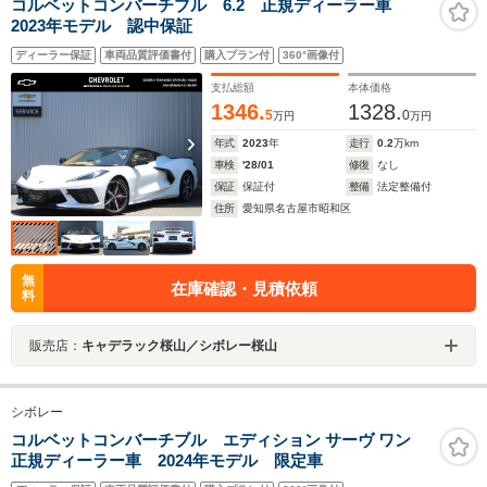
コルベットコンバーチブル 6.2 正規ディーラー車
2023年モデル 認中保証
ディーラー保証
車両品質評価書付
購入プラン付
360°画像付
支払総額
本体価格
1346.
1328.
5
0
万円
万円
年式
2023
年
走行
0.2
万km
車検
'28/01
修復
なし
保証
保証付
整備
法定整備付
住所
愛知県名古屋市昭和区
無
在庫確認・見積依頼
料
販売店：
キャデラック桜山／シボレー桜山
シボレー
コルベットコンバーチブル エディション サーヴ ワン
正規ディーラー車 2024年モデル 限定車