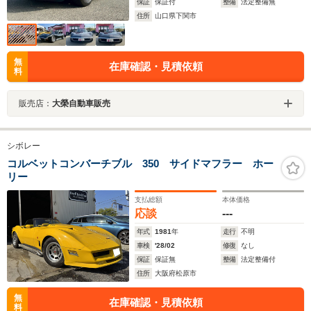
保証
保証付
整備
法定整備無
住所
山口県下関市
無
在庫確認・見積依頼
料
販売店：
大榮自動車販売
シボレー
コルベットコンバーチブル 350 サイドマフラー ホー
リー
支払総額
本体価格
応談
---
年式
1981
年
走行
不明
車検
'28/02
修復
なし
保証
保証無
整備
法定整備付
住所
大阪府松原市
無
在庫確認・見積依頼
料