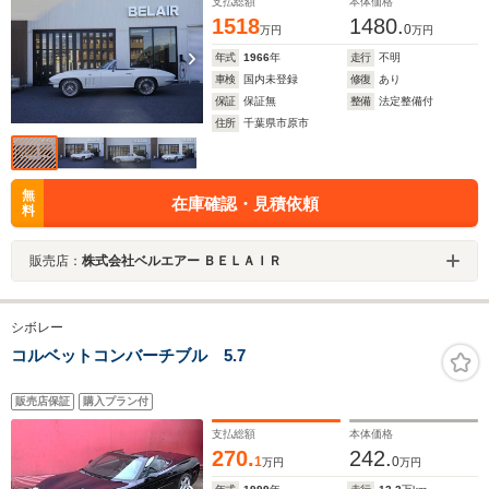
支払総額
本体価格
1518
1480.
0
万円
万円
年式
1966
年
走行
不明
車検
国内未登録
修復
あり
保証
保証無
整備
法定整備付
住所
千葉県市原市
無
在庫確認・見積依頼
料
販売店：
株式会社ベルエアー ＢＥＬＡＩＲ
シボレー
コルベットコンバーチブル 5.7
販売店保証
購入プラン付
支払総額
本体価格
270.
242.
1
0
万円
万円