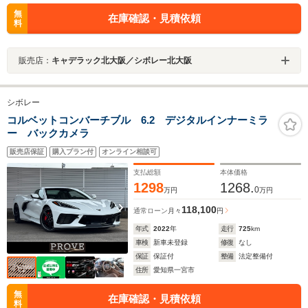
無
在庫確認・見積依頼
料
販売店：
キャデラック北大阪／シボレー北大阪
シボレー
コルベットコンバーチブル 6.2 デジタルインナーミラ
ー バックカメラ
販売店保証
購入プラン付
オンライン相談可
支払総額
本体価格
1298
1268.
0
万円
万円
118,100
通常ローン
月々
円
年式
2022
年
走行
725
km
車検
新車未登録
修復
なし
保証
保証付
整備
法定整備付
住所
愛知県一宮市
無
在庫確認・見積依頼
料