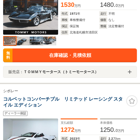
1530
1480.
0
万円
万円
年式
1971
年
走行
不明
車検
車検整備付
修復
なし
保証
保証無
整備
法定整備付
住所
北海道札幌市清田区
無
在庫確認・見積依頼
料
販売店：
ＴＯＭＭＹモータース（トミーモータース）
シボレー
コルベットコンバーチブル リミテッド レーシング スタ
イル エディション
ディーラー保証
支払総額
本体価格
1272
1250.
0
万円
万円
年式
2023
年
走行
2.2
万km