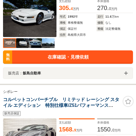
支払総額
本体価格
305.
270.
4
0
万円
万円
年式
1992
年
走行
11.6
万km
車検
車検整備無
修復
なし
保証
保証付
整備
法定整備無
住所
島根県大田市
無
在庫確認・見積依頼
料
販売店：
飯島自動車
シボレー
コルベットコンバーチブル リミテッド レーシング スタ
イル エディション 特別仕様車/Z51パフォーマンス
PKG/BOSE/エンジンサウンドエンハンスメント/カラーヘ
販売店保証
ッドアップD/Fリフトハイトアジャスター/マグネティック
セレクティブライドCTL/Bカメラ/F19R20inAW/レッドキ
支払総額
本体価格
ャリパー/電子制御LSD
1568.
1550.
9
0
万円
万円