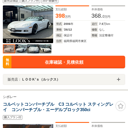
販売店保証
購入プラン付
360°画像付
支払総額
本体価格
398
368.
0
万円
万円
年式
2006
年
走行
7.0
万km
車検
'26/12
修復
なし
保証
保証付
整備
法定整備付
住所
福岡県福岡市東区
無
在庫確認・見積依頼
料
販売店：
ＬＯＯＫ’ｓ（ルックス）
シボレー
コルベットコンバーチブル C3 コルベット スティングレ
イ コンバーチブル・エーデルブロック350ci
購入プラン付
支払総額
本体価格