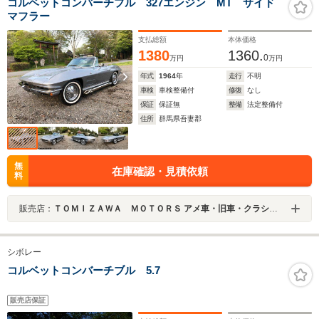
コルベットコンバーチブル 327エンジン MT サイド
マフラー
支払総額
本体価格
1380
1360.
0
万円
万円
年式
1964
年
走行
不明
車検
車検整備付
修復
なし
保証
保証無
整備
法定整備付
住所
群馬県吾妻郡
無
在庫確認・見積依頼
料
販売店：
ＴＯＭＩＺＡＷＡ ＭＯＴＯＲＳ アメ車・旧車・クラシックカー専門店
シボレー
コルベットコンバーチブル 5.7
販売店保証