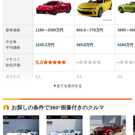
新車価格
1180～2580万円
602.6～778万円
3685～45
中古車
1245.2万円
565.8万円
4184万円
平均価格
クチコミ
5.0
-
-
総合評価
乗車定員
2人
4人
4人
▼
全てを表示する
ドア数
2ドア
2ドア
2ドア
全高
全高
全
お探しの条件で360°画像付きのクルマ
1.22m～1.23m
1.35m
1.
全幅
全幅
全
サイズ