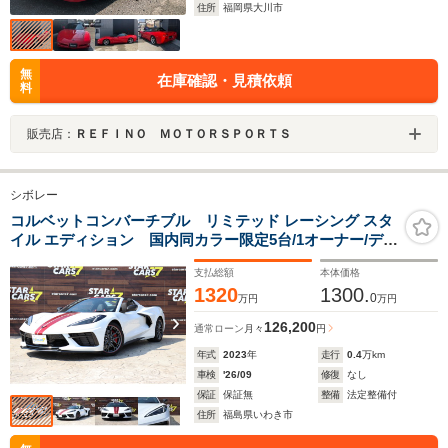
住所
福岡県大川市
無
在庫確認・見積依頼
料
販売店：
ＲＥＦＩＮＯ ＭＯＴＯＲＳＰＯＲＴＳ
シボレー
コルベットコンバーチブル リミテッド レーシング スタ
イル エディション 国内同カラー限定5台/1オーナー/ディ
ーラー整備/GT2バケットシート/専用20インチ鍛造ホイー
支払総額
本体価格
ル/フロントリフト/BOSEサウンド/カーボンフラッシュペ
1320
1300.
インテッドドアミラー&リアスポイラー/屋内保管
0
万円
万円
126,200
通常ローン
月々
円
年式
2023
年
走行
0.4
万km
車検
'26/09
修復
なし
保証
保証無
整備
法定整備付
住所
福島県いわき市