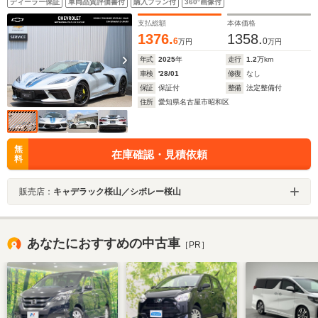
ディーラー保証
車両品質評価書付
購入プラン付
360°画像付
支払総額
本体価格
1376.
1358.
6
0
万円
万円
年式
2025
年
走行
1.2
万km
車検
'28/01
修復
なし
保証
保証付
整備
法定整備付
住所
愛知県名古屋市昭和区
無
在庫確認・見積依頼
料
販売店：
キャデラック桜山／シボレー桜山
あなたにおすすめの中古車
［PR］