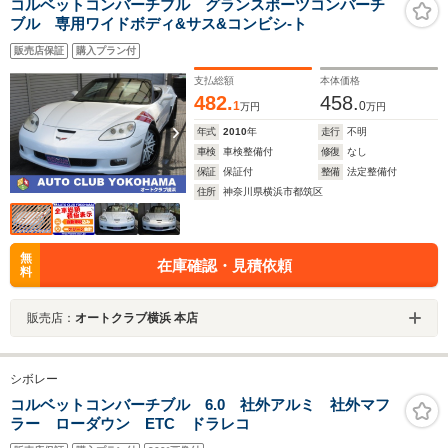
コルベットコンバーチブル グランスポーツコンバーチ
ブル 専用ワイドボディ&サス&コンビシ‐ト
販売店保証
購入プラン付
支払総額
本体価格
482.
458.
1
0
万円
万円
年式
2010
年
走行
不明
車検
車検整備付
修復
なし
保証
保証付
整備
法定整備付
住所
神奈川県横浜市都筑区
無
在庫確認・見積依頼
料
販売店：
オートクラブ横浜 本店
シボレー
コルベットコンバーチブル 6.0 社外アルミ 社外マフ
ラー ローダウン ETC ドラレコ