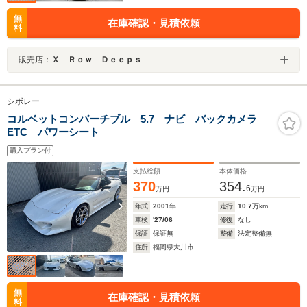
無
在庫確認・見積依頼
料
販売店：
Ｘ Ｒｏｗ Ｄｅｅｐｓ
シボレー
コルベットコンバーチブル 5.7 ナビ バックカメラ
ETC パワーシート
購入プラン付
支払総額
本体価格
370
354.
6
万円
万円
年式
2001
年
走行
10.7
万km
車検
'27/06
修復
なし
保証
保証無
整備
法定整備無
住所
福岡県大川市
無
在庫確認・見積依頼
料