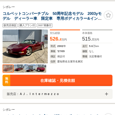
シボレー
コルベットコンバーチブル 50周年記念モデル 2003yモ
デル ディーラー車 限定車 専用ボディカラー&インテ
リア 社外ナビTV バックカメラ ETC 新品タイヤ
販売店保証
購入プラン付
360°画像付
スペアキー 新品サンバイザー&前後エンブレム 整備
&6ヵ月保証
支払総額
本体価格
526.
515.
8
0
万円
万円
年式
2002
年
走行
5.6
万km
車検
'27/09
修復
なし
保証
保証付
整備
法定整備付
住所
愛知県名古屋市名東区
無
在庫確認・見積依頼
料
販売店：
ＡＪ．Ｉｎｔｅｒｍｅｚｚｏ
シボレー