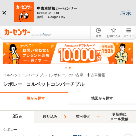
中古車情報カーセンサー
表示
Recruit Co., Ltd.
無料 － Google Play
履歴
お気に入り
メニュー
コルベットコンバーチブル（シボレー）の中古車・中古車情報
シボレー コルベットコンバーチブル
一覧から探す
地図から探す
更新時に
35
絞り込み
並べ替え
台
メール受信
シボレー