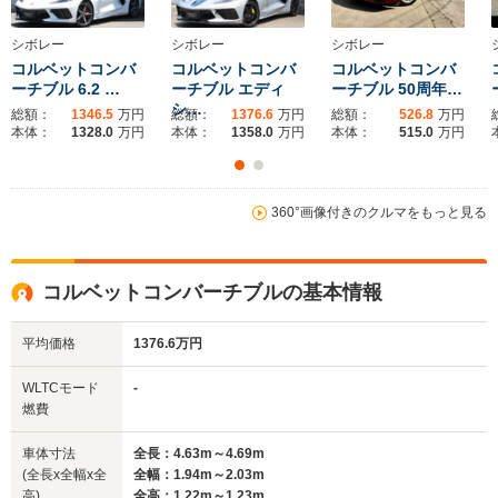
1.94m～2.03m
1.9m
1.
全長
全長
(全長x全幅x全高)
4.63m～4.69m
4.78m～4.79m
4
シボレー
シボレー
シボレー
コルベットコンバ
コルベットコンバ
コルベットコンバ
ーチブル 6.2 …
ーチブル エディ
ーチブル 50周年…
シ…
総額：
1346.5
万円
総額：
1376.6
万円
総額：
526.8
万円
ホイールベース
ホイールベース
ホイー
本体：
1328.0
万円
本体：
1358.0
万円
本体：
515.0
万円
-m
-m
360°画像付きのクルマをもっと見る
WLTCモード
-
-
-
燃費
コルベットコンバーチブルの基本情報
平均価格
1376.6万円
排気量
5454～6156cc
1998cc
3996cc
WLTCモード
-
駆動方式
MR、4WD
FR
4WD
燃費
車体寸法
全長：4.63m～4.69m
(全長x全幅x全
全幅：1.94m～2.03m
高)
全高：1.22m～1.23m