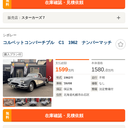
無
在庫確認・見積依頼
料
販売店：
スターカーズ７
シボレー
コルベットコンバーチブル C1 1962 ナンバーマッチ
購入プラン付
支払総額
本体価格
1599
1580.
0
万円
万円
年式
1962
年
走行
不明
車検
'26/08
修復
なし
保証
保証無
整備
法定整備付
住所
北海道札幌市白石区
無
在庫確認・見積依頼
料