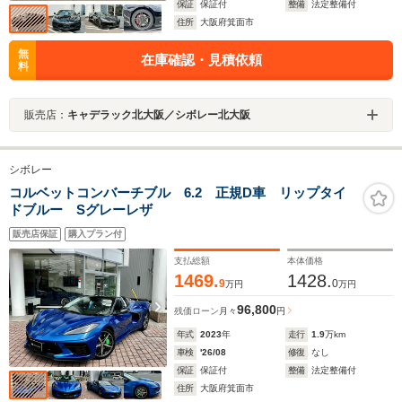
保証
保証付
整備
法定整備付
住所
大阪府箕面市
無
在庫確認・見積依頼
料
販売店：
キャデラック北大阪／シボレー北大阪
シボレー
コルベットコンバーチブル 6.2 正規D車 リップタイ
ドブルー Sグレーレザ
販売店保証
購入プラン付
支払総額
本体価格
1469.
1428.
9
0
万円
万円
96,800
残価ローン
月々
円
年式
2023
年
走行
1.9
万km
車検
'26/08
修復
なし
保証
保証付
整備
法定整備付
住所
大阪府箕面市