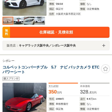
車検
'26/10
修復
なし
保証
保証付
整備
法定整備無
住所
大阪府大阪市西淀川区
無
在庫確認・見積依頼
料
販売店：
キャデラック大阪中央／シボレー大阪中央
シボレー
コルベットコンバーチブル 5.7 ナビ バックカメラ ETC
パワーシート
購入プラン付
支払総額
本体価格
350
328.
8
万円
万円
年式
1998
年
走行
9.9
万km
車検
車検整備付
修復
なし
保証
保証無
整備
法定整備付