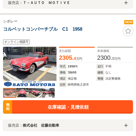
販売店：
Ｔ－ＡＵＴＯ ＭＯＴＩＶＥ
シボレー
NEW
コルベットコンバーチブル C1 1958
オンライン相談可
支払総額
本体価格
2305.
2300.
8
0
万円
万円
年式
1958
年
走行
不明
車検
'28/05
修復
なし
保証
保証無
整備
法定整備無
住所
静岡県牧之原市
無
在庫確認・見積依頼
料
販売店：
株式会社 佐藤自動車