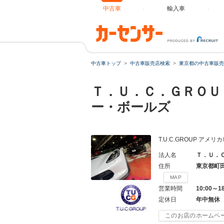
中古車
輸入車
中古車トップ
中古車販売店検索
東京都の中古車販売
Ｔ．Ｕ．Ｃ．ＧＲＯＵ
ー・ボールズ
T.U.C.GROUP ア
法人名
Ｔ．Ｕ．
住所
東京都町
MAP
営業時間
10:00～1
定休日
年中無休
このお店のホームペ