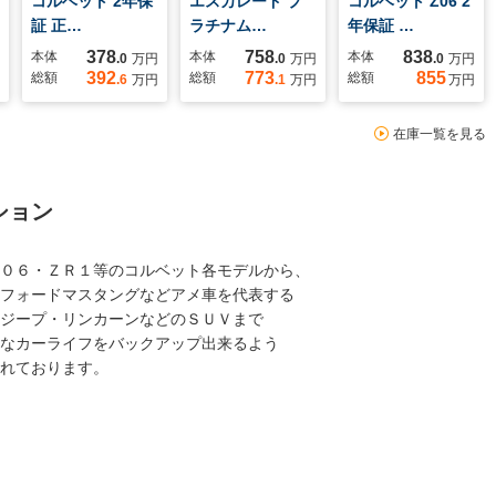
コルベット 2年保
エスカレード プ
コルベット Z06 2
証 正…
ラチナム…
年保証 …
378
758
838
本体
本体
本体
.0
万円
.0
万円
.0
万円
392
773
855
総額
総額
総額
.6
万円
.1
万円
万円
在庫一覧を見る
ション
０６・ＺＲ１等のコルベット各モデルから、
フォードマスタングなどアメ車を代表する
ジープ・リンカーンなどのＳＵＶまで
なカーライフをバックアップ出来るよう
れております。