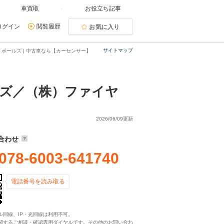
車買取
お役立ち記事
ログイン
閲覧履歴
お気に入り
サイトマップ
ボールズ | 中古車なら【カーセンサー】
ズ／（株）ファイヤ
2026/06/09更新
合わせ
078-6003-641740
電話番号を読み取る
ル回線、IP・光回線は利用不可。
関するご相談・確認専用ダイヤルです。その他のお問い合わ