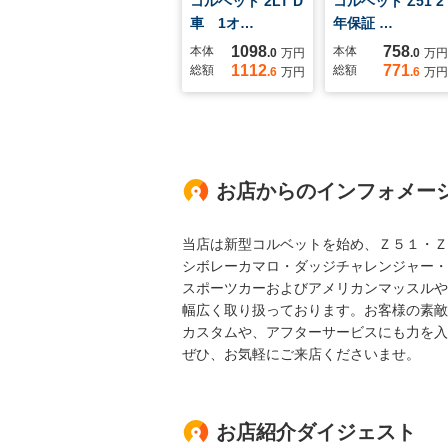
コルベット 2LT D
コルベット Z51 2
車 1オ…
年保証 …
1098
758
本体
本体
.0
万円
.0
万円
1112
771
総額
総額
.6
万円
.6
万円
お店からのインフォメー
当店は新型コルベットを始め、Ｚ５１・Ｚ
シボレーカマロ・ダッジチャレンジャー・
スポーツカーおよびアメリカンマッスルや
幅広く取り扱っております。お客様の素敵
カスタムや、アフターサービスにも力を入
ぜひ、お気軽にご来店くださいませ。
お店紹介ダイジェスト