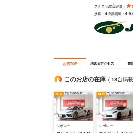
クチコミ総合評価：
4.9
4.9
接客：
雰囲気：
地図&アクセス
在
お店TOP
このお店の在庫
(
18
台掲載
NEW
NEW
シボレー
シボレー