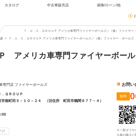
カタログ
中古車販売店
保険/ローン/他
Ｔ．Ｕ．Ｃ．ＧＲＯＵＰ アメリカ車専門ファイヤーボールズ／（株）ファイヤー・
店
Ｔ．Ｕ．Ｃ．ＧＲＯＵＰ アメリカ車専門ファイヤーボールズ／（株）ファイヤー・ボールズ
Ｐ アメリカ車専門ファイヤーボール
お問い
メリカ車専門店 ファイヤーボールズ
0
Ｃ．ＧＲＯＵＰ
無料
田市南町田５－１０－２４ （旧住所 町田市鶴間６７７－４）
8:00
※一部ダイヤ
ージ
※車の購入に