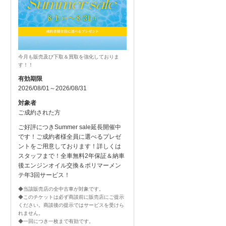
今月も販売及び下取＆買取を強化しておりま
す！！
有効期限
2026/08/01～2026/08/31
対象者
ご成約された方
ご好評につきSummer sale延長開催中
です！ご成約者様全員に選べるプレゼ
ントをご用意しております！詳しくは
スタッフまで！全車無料2年保証＆納車
後エンジンオイル交換＆ポリマーメン
テ年3回サービス！
◆当該販売店の全中古車が対象です。
◆このチケットは必ず商談前に販売店にご提示
ください。商談後の提示ではサービスを受けら
れません。
◆一回につき一枚まで有効です。