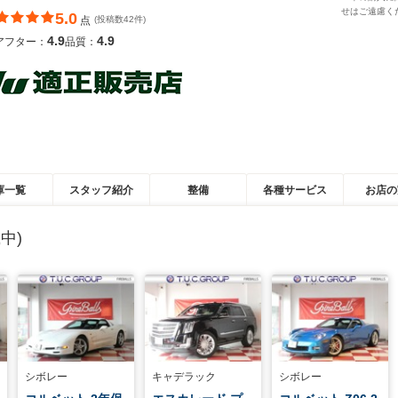
せはご遠慮く
5.0
点
(投稿数42件)
4.9
4.9
アフター：
品質：
庫一覧
スタッフ紹介
整備
各種サービス
お店の
中)
シボレー
キャデラック
シボレー