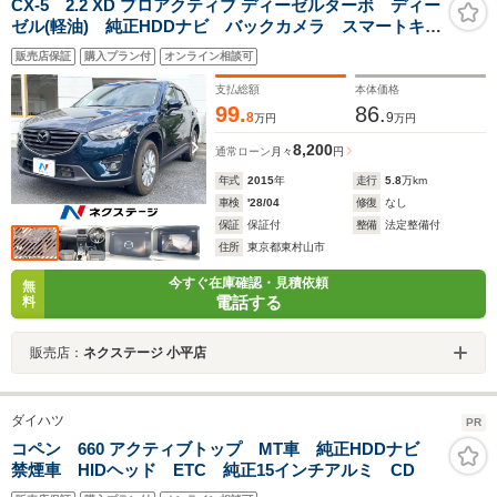
CX-5 2.2 XD プロアクティブ ディーゼルターボ ディー
ゼル(軽油) 純正HDDナビ バックカメラ スマートキ
ー HIDヘッド 純正17インチアルミ 車線逸脱警報 オ
販売店保証
購入プラン付
オンライン相談可
ートライト デュアルエアコン Bluetooth CD DVD
再生 フルセグ
支払総額
本体価格
99.
86.
8
9
万円
万円
8,200
通常ローン
月々
円
年式
2015
年
走行
5.8
万km
車検
'28/04
修復
なし
保証
保証付
整備
法定整備付
住所
東京都東村山市
今すぐ在庫確認・見積依頼
無
電話する
料
販売店：
ネクステージ 小平店
ダイハツ
PR
コペン 660 アクティブトップ MT車 純正HDDナビ
禁煙車 HIDヘッド ETC 純正15インチアルミ CD