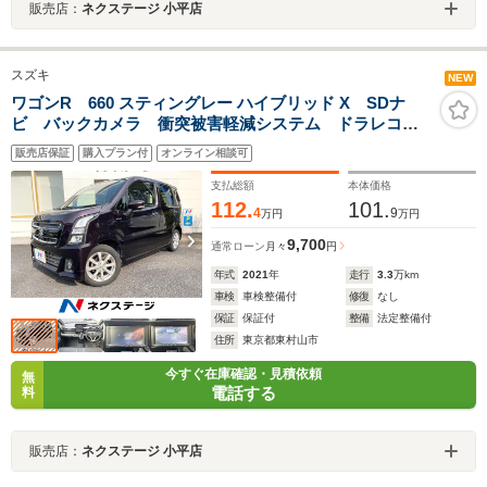
販売店：
ネクステージ 小平店
スズキ
NEW
ワゴンR 660 スティングレー ハイブリッド X SDナ
ビ バックカメラ 衝突被害軽減システム ドラレコ
スマートキー LEDヘッド ビルトインETC 純正14イ
販売店保証
購入プラン付
オンライン相談可
ンチアルミ 車線逸脱警報 オートライト オートエア
コン Bluetooth CD
支払総額
本体価格
112.
101.
4
9
万円
万円
9,700
通常ローン
月々
円
年式
2021
年
走行
3.3
万km
車検
車検整備付
修復
なし
保証
保証付
整備
法定整備付
住所
東京都東村山市
今すぐ在庫確認・見積依頼
無
電話する
料
販売店：
ネクステージ 小平店