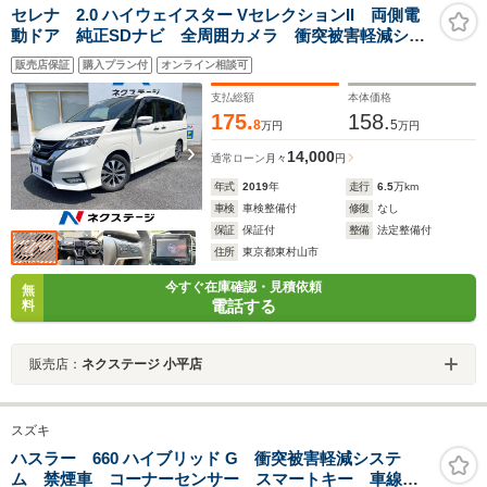
セレナ 2.0 ハイウェイスター VセレクションII 両側電
動ドア 純正SDナビ 全周囲カメラ 衝突被害軽減シス
テム レーダークルーズ 禁煙車 コーナーセンサー
販売店保証
購入プラン付
オンライン相談可
スマートキー LEDヘッド ビルトインETC 純正16イ
ンチアルミ パークアシスト
支払総額
本体価格
175.
158.
8
5
万円
万円
14,000
通常ローン
月々
円
年式
2019
年
走行
6.5
万km
車検
車検整備付
修復
なし
保証
保証付
整備
法定整備付
住所
東京都東村山市
今すぐ在庫確認・見積依頼
無
電話する
料
販売店：
ネクステージ 小平店
スズキ
ハスラー 660 ハイブリッド G 衝突被害軽減システ
ム 禁煙車 コーナーセンサー スマートキー 車線逸