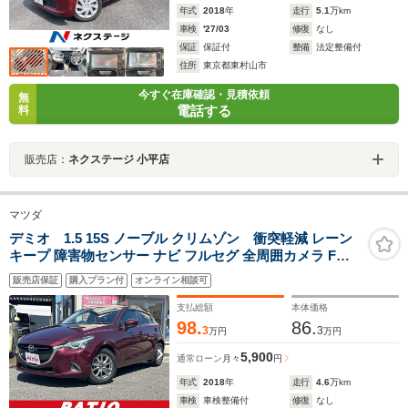
年式
2018
年
走行
5.1
万km
車検
'27/03
修復
なし
保証
保証付
整備
法定整備付
住所
東京都東村山市
今すぐ在庫確認・見積依頼
無
電話する
料
販売店：
ネクステージ 小平店
マツダ
デミオ 1.5 15S ノーブル クリムゾン 衝突軽減 レーン
キープ 障害物センサー ナビ フルセグ 全周囲カメラ Fカ
メラ サイドカメラ Bカメラ Bluetoothオーディオ ETC I
販売店保証
購入プラン付
オンライン相談可
ストップ LEDヘッドライト AW15インチ スマキー 禁煙車
記録簿 取扱説明書 横滑り防止
支払総額
本体価格
98.
86.
3
3
万円
万円
5,900
通常ローン
月々
円
年式
2018
年
走行
4.6
万km
車検
車検整備付
修復
なし