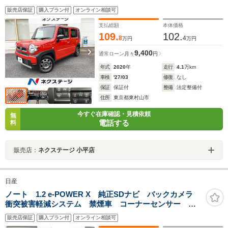
脱警報 オートライト オートエアコン Bluetooth
販売店保証
購入プラン付
オンライン相談可
CD
支払総額
本体価格
109.
102.
8
4
万円
万円
9,400
通常ローン
月々
円
年式
2020
年
走行
4.1
万km
車検
'27/03
修復
なし
保証
保証付
整備
法定整備付
住所
東京都東村山市
今すぐ在庫確認・見積依頼
無
電話する
料
販売店：
ネクステージ 小平店
日産
ノート 1.2 e-POWER X 純正SDナビ バックカメラ
衝突被害軽減システム 禁煙車 コーナーセンサー ス
マートキー ETC 純正15インチアルミ 車線逸脱警
販売店保証
購入プラン付
オンライン相談可
報 オートライト オートエアコン Bluetooth CD