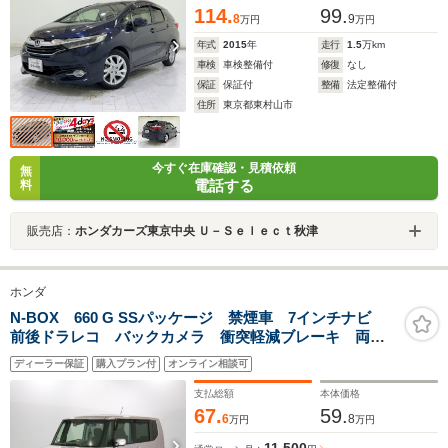
114.
99.
8
9
万円
万円
年式
2015
年
走行
1.5
万km
車検
車検整備付
修復
なし
保証
保証付
整備
法定整備付
住所
東京都東村山市
今すぐ在庫確認・見積依頼
無
電話する
料
販売店：
ホンダカーズ東京中央 Ｕ－Ｓｅｌｅｃｔ秋津
ホンダ
N-BOX 660 G SSパッケージ 禁煙車 7インチナビ
前後ドラレコ バックカメラ 衝突軽減ブレーキ 両側
電動スライドドア CD/DVD再生 アルミホイール
ディーラー保証
購入プラン付
オンライン相談可
支払総額
本体価格
67.
59.
6
8
万円
万円