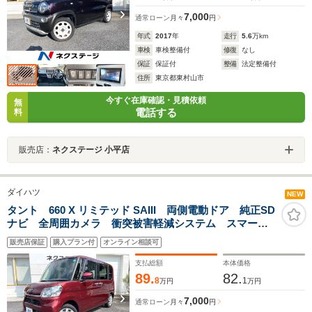
7,000
通常ローン
月々
円
年式
2017
年
走行
5.6
万km
車検
車検整備付
修復
なし
保証
保証付
整備
法定整備付
住所
東京都東村山市
今すぐ在庫確認・見積依頼
無
電話する
料
販売店：
ネクステージ 小平店
ダイハツ
NEW
タント 660 X リミテッド SAIII 両側電動ドア 純正SD
ナビ 全周囲カメラ 衝突被害軽減システム スマート
キー オートエアコン Bluetooth CD DVD再生 フ
販売店保証
購入プラン付
オンライン相談可
ルセグ
支払総額
本体価格
89.
82.
8
1
万円
万円
7,000
通常ローン
月々
円