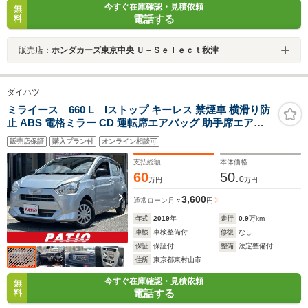
今すぐ在庫確認・見積依頼
無
電話する
料
販売店：
ホンダカーズ東京中央 Ｕ－Ｓｅｌｅｃｔ秋津
ダイハツ
ミライース 660 L Iストップ キーレス 禁煙車 横滑り防
止 ABS 電格ミラー CD 運転席エアバッグ 助手席エアバ
ッグ バイザー エアコン パワーウィンドウ パワーステア
販売店保証
購入プラン付
オンライン相談可
リング
支払総額
本体価格
60
50.
0
万円
万円
3,600
通常ローン
月々
円
年式
2019
年
走行
0.9
万km
車検
車検整備付
修復
なし
保証
保証付
整備
法定整備付
住所
東京都東村山市
今すぐ在庫確認・見積依頼
無
電話する
料