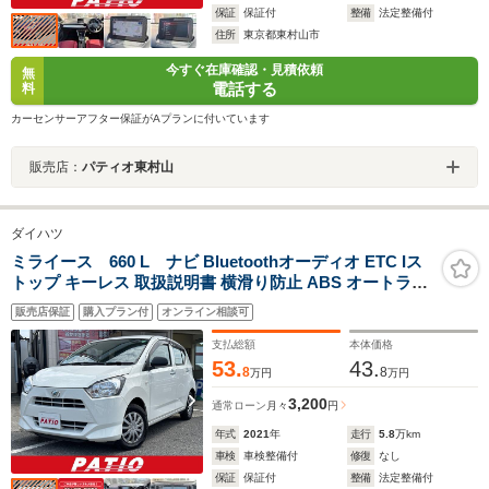
保証
保証付
整備
法定整備付
住所
東京都東村山市
今すぐ在庫確認・見積依頼
無
電話する
料
カーセンサーアフター保証がAプランに付いています
販売店：
パティオ東村山
ダイハツ
ミライース 660 L ナビ Bluetoothオーディオ ETC Iス
トップ キーレス 取扱説明書 横滑り防止 ABS オートライ
ト CD 運転席エアバッグ 助手席エアバッグ バイザー エア
販売店保証
購入プラン付
オンライン相談可
コン パワーウィンドウ パワーステアリング
支払総額
本体価格
53.
43.
8
8
万円
万円
3,200
通常ローン
月々
円
年式
2021
年
走行
5.8
万km
車検
車検整備付
修復
なし
保証
保証付
整備
法定整備付