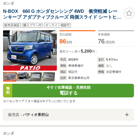
ホンダ
N-BOX 660 G ホンダセンシング 4WD 衝突軽減 レー
ンキープ アダプティブクルーズ 両側スライド シートヒー
ター ナビ Bカメラ Bluetoothオーディオ ETC Iストップ
販売店保証
購入プラン付
オンライン相談可
LEDヘッドライト スマキー 禁煙車 横滑り防止 ABS オー
トライト 電格ミラー
支払総額
本体価格
86
76.
0
万円
万円
5,200
通常ローン
月々
円
年式
2019
年
走行
5.9
万km
車検
車検整備付
修復
なし
保証
保証付
整備
法定整備付
住所
東京都東村山市
今すぐ在庫確認・見積依頼
無
電話する
料
カーセンサーアフター保証がAプランに付いています
販売店：
パティオ東村山
ホンダ