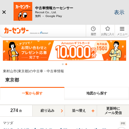
中古車情報カーセンサー
表示
Recruit Co., Ltd.
無料 － Google Play
履歴
お気に入り
メニュー
東村山市(東京都)の中古車・中古車情報
東京都
一覧から探す
地図から探す
更新時に
274
絞り込み
並べ替え
台
メール受信
マツダ
PR