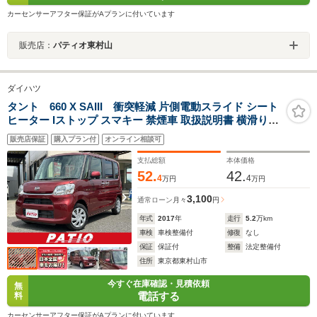
カーセンサーアフター保証がAプランに付いています
販売店：
パティオ東村山
ダイハツ
タント 660 X SAIII 衝突軽減 片側電動スライド シート
ヒーター Iストップ スマキー 禁煙車 取扱説明書 横滑り防
止 ABS オートハイビーム オートライト 電格ミラー ベン
販売店保証
購入プラン付
オンライン相談可
チシート CD 運転席エアバッグ 助手席エアバッグ エアコ
ン
支払総額
本体価格
52.
42.
4
4
万円
万円
3,100
通常ローン
月々
円
年式
2017
年
走行
5.2
万km
車検
車検整備付
修復
なし
保証
保証付
整備
法定整備付
住所
東京都東村山市
今すぐ在庫確認・見積依頼
無
電話する
料
カーセンサーアフター保証がAプランに付いています