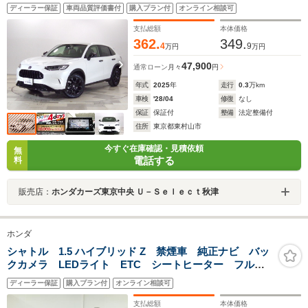
ューカメラ BOSEサウンド パワーテールゲート パワ
ディーラー保証
車両品質評価書付
購入プラン付
オンライン相談可
ーシート ブラインドスポット ETC
支払総額
本体価格
362.
349.
4
9
万円
万円
47,900
通常ローン
月々
円
年式
2025
年
走行
0.3
万km
車検
'28/04
修復
なし
保証
保証付
整備
法定整備付
住所
東京都東村山市
今すぐ在庫確認・見積依頼
無
電話する
料
販売店：
ホンダカーズ東京中央 Ｕ－Ｓｅｌｅｃｔ秋津
ホンダ
シャトル 1.5 ハイブリッド Z 禁煙車 純正ナビ バッ
クカメラ LEDライト ETC シートヒーター フルセ
グTV CD/DVD再生 USB HDMI
ディーラー保証
購入プラン付
オンライン相談可
支払総額
本体価格