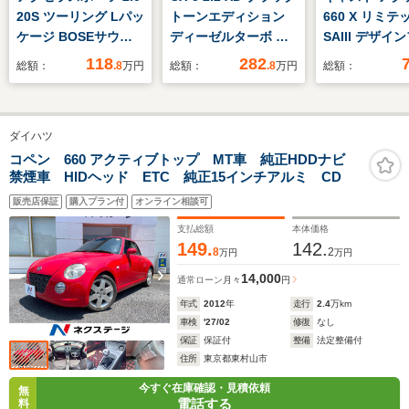
20S ツーリング Lパッ
トーンエディション
660 X リミテ
ケージ BOSEサウン
ディーゼルターボ デ
SAIII デザイ
ドシステム/純正ナビ/
ィスプレイオーディオ
ムトップ/スマ
118
282
総額：
.8
万円
総額：
.8
万円
総額：
フルセグTV/バックカ
+ナビ/衝突安全装置/
シストIII/社外
メラ/クルーズコント
シートヒーター/全方
シートヒーター
ロール/スマートシテ
位モニター/車線逸脱
車/ETC/オー
ダイハツ
ィブレーキサポート/
防止支援システム/シ
アイドリング
ブラインドスポットモ
ート ハーフレザー/ド
プ/ドアバイザ
コペン 660 アクティブトップ MT車 純正HDDナビ
禁煙車 HIDヘッド ETC 純正15インチアルミ CD
ニタリング/ETC/ヘッ
ライブレコーダー 前
アマット/電動
ドアップディスプレ
後/ヘッドランプ
ラー/衝突被害
販売店保証
購入プラン付
オンライン相談可
イ/レザーシート
LED/ETC
レーキ/ステア
支払総額
本体価格
スイッチ
149.
142.
8
2
万円
万円
14,000
通常ローン
月々
円
年式
2012
年
走行
2.4
万km
車検
'27/02
修復
なし
保証
保証付
整備
法定整備付
住所
東京都東村山市
今すぐ在庫確認・見積依頼
無
電話する
料