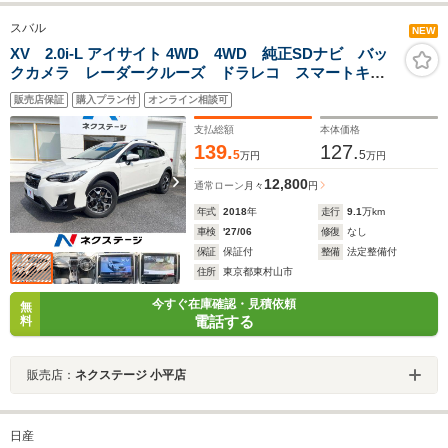
スバル
NEW
XV 2.0i-L アイサイト 4WD 4WD 純正SDナビ バッ
クカメラ レーダークルーズ ドラレコ スマートキ
ー LEDヘッド ETC2.0 オートライト オートエアコ
販売店保証
購入プラン付
オンライン相談可
ン Bluetooth CD DVD再生 フルセグ
支払総額
本体価格
139.
127.
5
5
万円
万円
12,800
通常ローン
月々
円
年式
2018
年
走行
9.1
万km
車検
'27/06
修復
なし
保証
保証付
整備
法定整備付
住所
東京都東村山市
今すぐ在庫確認・見積依頼
無
電話する
料
販売店：
ネクステージ 小平店
日産