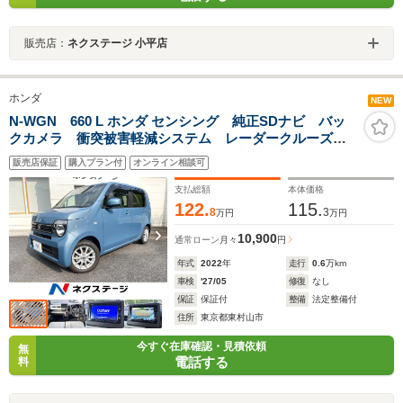
販売店：
ネクステージ 小平店
ホンダ
NEW
N-WGN 660 L ホンダ センシング 純正SDナビ バッ
クカメラ 衝突被害軽減システム レーダークルーズ
禁煙車 ドラレコ コーナーセンサー スマートキー
販売店保証
購入プラン付
オンライン相談可
LEDヘッド ビルトインETC オートハイビーム 車線
逸脱警報 オートライト
支払総額
本体価格
122.
115.
8
3
万円
万円
10,900
通常ローン
月々
円
年式
2022
年
走行
0.6
万km
車検
'27/05
修復
なし
保証
保証付
整備
法定整備付
住所
東京都東村山市
今すぐ在庫確認・見積依頼
無
電話する
料