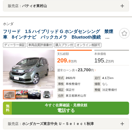
販売店：
パティオ東村山
ホンダ
フリード 1.5 ハイブリッド G ホンダセンシング 禁煙
車 8インチナビ バックカメラ Bluetooth接続
LED アルミホイール ブラック内装 両側電動 6人乗
ディーラー保証
車両品質評価書付
購入プラン付
オンライン相談可
り
支払総額
本体価格
209.
195.
9
2
万円
万円
23,700
通常ローン
月々
円
年式
2021
年
走行
4.1
万km
車検
車検整備付
修復
なし
保証
保証付
整備
法定整備付
住所
東京都東村山市
今すぐ在庫確認・見積依頼
無
電話する
料
販売店：
ホンダカーズ東京中央 Ｕ－Ｓｅｌｅｃｔ秋津