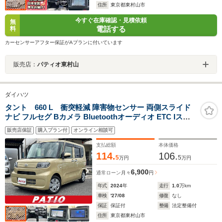
住所
東京都東村山市
今すぐ在庫確認・見積依頼
無
電話する
料
カーセンサーアフター保証がAプランに付いています
販売店：
パティオ東村山
ダイハツ
タント 660 L 衝突軽減 障害物センサー 両側スライド
ナビ フルセグ Bカメラ Bluetoothオーディオ ETC Iスト
ップ LEDヘッドライト スマキー 禁煙車 記録簿 取扱説明
販売店保証
購入プラン付
オンライン相談可
書 横滑り防止 ABS オートライト 電格ミラー ウォークス
ルー
支払総額
本体価格
114.
106.
5
5
万円
万円
6,900
通常ローン
月々
円
年式
2024
年
走行
1.0
万km
車検
'27/08
修復
なし
保証
保証付
整備
法定整備付
住所
東京都東村山市