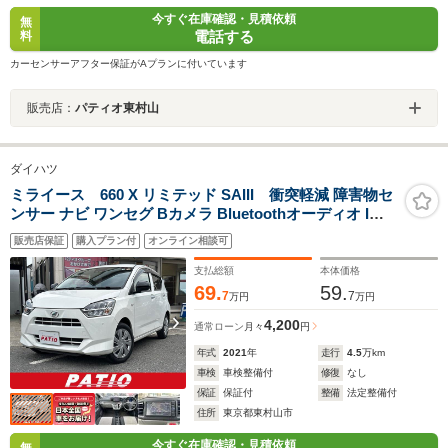
今すぐ在庫確認・見積依頼
無
電話する
料
カーセンサーアフター保証がAプランに付いています
販売店：
パティオ東村山
ダイハツ
ミライース 660 X リミテッド SAIII 衝突軽減 障害物セ
ンサー ナビ ワンセグ Bカメラ Bluetoothオーディオ Iス
トップ LEDヘッドライト キーレス 記録簿 取扱説明書 横
販売店保証
購入プラン付
オンライン相談可
滑り防止 ABS オートハイビーム オートライト 電格ミラ
ー CD DVD再生
支払総額
本体価格
69.
59.
7
7
万円
万円
4,200
通常ローン
月々
円
年式
2021
年
走行
4.5
万km
車検
車検整備付
修復
なし
保証
保証付
整備
法定整備付
住所
東京都東村山市
今すぐ在庫確認・見積依頼