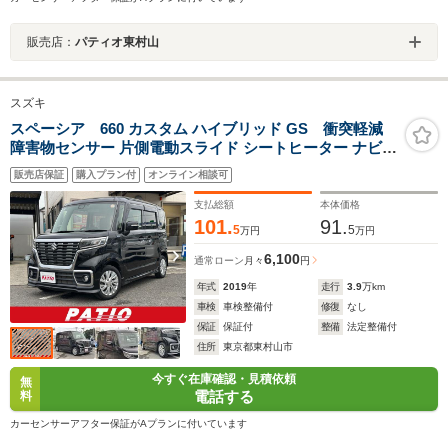
販売店：
パティオ東村山
スズキ
スペーシア 660 カスタム ハイブリッド GS 衝突軽減
障害物センサー 片側電動スライド シートヒーター ナビ
フルセグ Bカメラ Bluetoothオーディオ Iストップ LEDヘ
販売店保証
購入プラン付
オンライン相談可
ッドライト AW14インチ スマキー 横滑り防止 ABS オー
トライト フォグ 電格ミラー
支払総額
本体価格
101.
91.
5
5
万円
万円
6,100
通常ローン
月々
円
年式
2019
年
走行
3.9
万km
車検
車検整備付
修復
なし
保証
保証付
整備
法定整備付
住所
東京都東村山市
今すぐ在庫確認・見積依頼
無
電話する
料
カーセンサーアフター保証がAプランに付いています