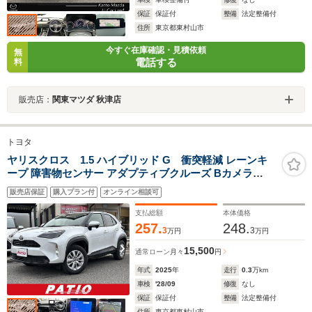
保証
保証付
整備
法定整備付
住所
東京都東村山市
今すぐ在庫確認・見積依頼
無
電話する
料
販売店：
関東マツダ 秋津店
トヨタ
ヤリスクロス 1.5 ハイブリッド G 衝突軽減 レーンキ
ープ 障害物センサー アダプティブクルーズ Bカメラ
Bluetoothオーディオ ETC2.0 Iストップ LEDヘッドライ
販売店保証
購入プラン付
オンライン相談可
ト AW16インチ スマキー 禁煙車 取扱説明書 横滑り防止
ABS オートハイビーム
支払総額
本体価格
257.
248.
3
3
万円
万円
15,500
通常ローン
月々
円
年式
2025
年
走行
0.3
万km
車検
'28/09
修復
なし
保証
保証付
整備
法定整備付
住所
東京都東村山市