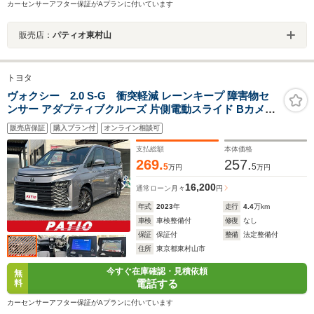
カーセンサーアフター保証がAプランに付いています
販売店：
パティオ東村山
トヨタ
ヴォクシー 2.0 S-G 衝突軽減 レーンキープ 障害物セ
ンサー アダプティブクルーズ 片側電動スライド Bカメラ
Bluetoothオーディオ ETC LEDヘッドライト AW16イン
販売店保証
購入プラン付
オンライン相談可
チ スマキー 禁煙車 取扱説明書 3列 横滑り防止 ABS オー
トハイビーム
支払総額
本体価格
269.
257.
5
5
万円
万円
16,200
通常ローン
月々
円
年式
2023
年
走行
4.4
万km
車検
車検整備付
修復
なし
保証
保証付
整備
法定整備付
住所
東京都東村山市
今すぐ在庫確認・見積依頼
無
電話する
料
カーセンサーアフター保証がAプランに付いています