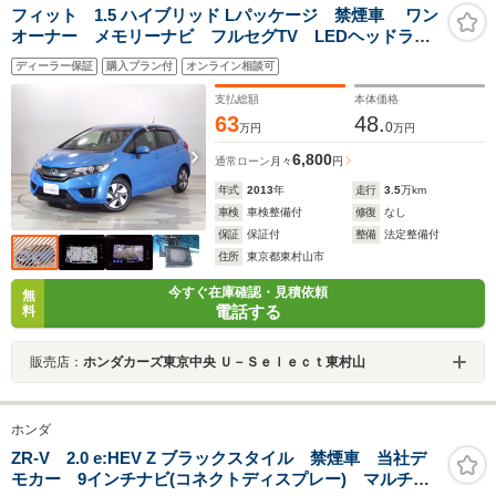
フィット 1.5 ハイブリッド Lパッケージ 禁煙車 ワン
オーナー メモリーナビ フルセグTV LEDヘッドライ
ト HDMI クルーズコントロール ドアバイザー バッ
ディーラー保証
購入プラン付
オンライン相談可
クカメラ スマートキー
支払総額
本体価格
63
48.
0
万円
万円
6,800
通常ローン
月々
円
年式
2013
年
走行
3.5
万km
車検
車検整備付
修復
なし
保証
保証付
整備
法定整備付
住所
東京都東村山市
今すぐ在庫確認・見積依頼
無
電話する
料
販売店：
ホンダカーズ東京中央 Ｕ－Ｓｅｌｅｃｔ東村山
ホンダ
ZR-V 2.0 e:HEV Z ブラックスタイル 禁煙車 当社デ
モカー 9インチナビ(コネクトディスプレー) マルチビ