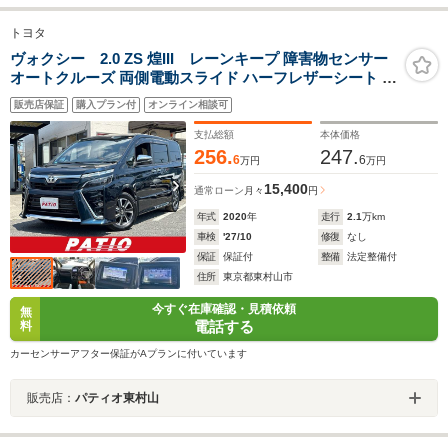
トヨタ
ヴォクシー 2.0 ZS 煌III レーンキープ 障害物センサー
オートクルーズ 両側電動スライド ハーフレザーシート ナ
ビ フルセグ Bカメラ Bluetoothオーディオ 後席モニター
販売店保証
購入プラン付
オンライン相談可
ETC Iストップ LEDヘッドライト AW16インチ スマキー
禁煙車 3列
支払総額
本体価格
256.
247.
6
6
万円
万円
15,400
通常ローン
月々
円
年式
2020
年
走行
2.1
万km
車検
'27/10
修復
なし
保証
保証付
整備
法定整備付
住所
東京都東村山市
今すぐ在庫確認・見積依頼
無
電話する
料
カーセンサーアフター保証がAプランに付いています
販売店：
パティオ東村山