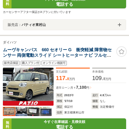
無
電話する
料
カーセンサーアフター保証がAプランに付いています
販売店：
パティオ東村山
ダイハツ
ムーヴキャンバス 660 セオリー G 衝突軽減 障害物セ
ンサー 両側電動スライド シートヒーター ナビ フルセグ
Bカメラ Bluetoothオーディオ ETC Iストップ LEDヘッド
販売店保証
購入プラン付
オンライン相談可
ライト AW14インチ スマキー 禁煙車 取扱説明書 横滑り
防止 ABS オートライト
支払総額
本体価格
117.
109.
8
8
万円
万円
7,100
通常ローン
月々
円
年式
2022
年
走行
4.8
万km
車検
'27/10
修復
なし
保証
保証付
整備
法定整備付
住所
東京都東村山市
今すぐ在庫確認・見積依頼
無
電話する
料