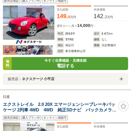
販売店保証
購入プラン付
オンライン相談可
支払総額
本体価格
149.
142.
8
2
万円
万円
14,000
通常ローン
月々
円
年式
2012
年
走行
2.4
万km
車検
'27/02
修復
なし
保証
保証付
整備
法定整備付
住所
東京都東村山市
今すぐ在庫確認・見積依頼
無
電話する
料
販売店：
ネクステージ 小平店
日産
エクストレイル 2.0 20X エマージェンシーブレーキパッ
ケージ 2列車 4WD 4WD 純正SDナビ バックカメラ
衝突被害軽減システム 禁煙車 ドラレコ コーナーセ
販売店保証
購入プラン付
オンライン相談可
ンサー スマートキー LEDヘッド ETC 純正17イン
チアルミ 車線逸脱警報 オートライト デュアルエア
支払総額
本体価格