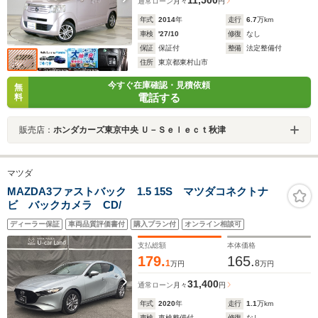
11,500
通常ローン
月々
円
年式
2014
年
走行
6.7
万km
車検
'27/10
修復
なし
保証
保証付
整備
法定整備付
住所
東京都東村山市
今すぐ在庫確認・見積依頼
無
電話する
料
販売店：
ホンダカーズ東京中央 Ｕ－Ｓｅｌｅｃｔ秋津
マツダ
MAZDA3ファストバック 1.5 15S マツダコネクトナ
ビ バックカメラ CD/
ディーラー保証
車両品質評価書付
購入プラン付
オンライン相談可
支払総額
本体価格
179.
165.
1
8
万円
万円
31,400
通常ローン
月々
円
年式
2020
年
走行
1.1
万km
車検
車検整備付
修復
なし