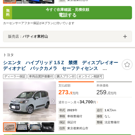
今すぐ在庫確認・見積依頼
無
電話する
料
カーセンサーアフター保証がAプランに付いています
販売店：
パティオ東村山
トヨタ
シエンタ ハイブリッド 1.5 Z 禁煙 ディスプレイオー
ディオナビ バックカメラ セーフティセンス
Bluetooth接続 シートヒーター ステアリングヒータ
ディーラー保証
車両品質評価書付
購入プラン付
オンライン相談可
ー 地デジ LED オートライト ETC 両側電動
支払総額
本体価格
273.
259.
9
0
万円
万円
34,700
通常ローン
月々
円
年式
2023
年
走行
1.6
万km
車検
車検整備付
修復
なし
保証
保証付
整備
法定整備付
住所
東京都東村山市