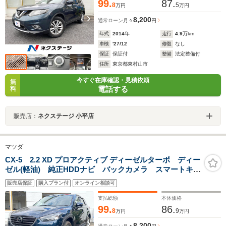
コン
99.
87.
8
5
万円
万円
8,200
通常ローン
月々
円
年式
2014
年
走行
4.9
万km
車検
'27/12
修復
なし
保証
保証付
整備
法定整備付
住所
東京都東村山市
今すぐ在庫確認・見積依頼
無
電話する
料
販売店：
ネクステージ 小平店
マツダ
CX-5 2.2 XD プロアクティブ ディーゼルターボ ディー
ゼル(軽油) 純正HDDナビ バックカメラ スマートキ
ー HIDヘッド 純正17インチアルミ 車線逸脱警報 オ
販売店保証
購入プラン付
オンライン相談可
ートライト デュアルエアコン Bluetooth CD DVD
再生 フルセグ
支払総額
本体価格
99.
86.
8
9
万円
万円
8,200