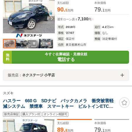
支払総額
本体価格
90.
79.
5
1
万円
万円
7,100
通常ローン
月々
円
年式
2018
年
走行
4.2
万km
車検
'27/07
修復
なし
保証
保証付
整備
法定整備付
住所
東京都東村山市
今すぐ在庫確認・見積依頼
無
電話する
料
販売店：
ネクステージ 小平店
スズキ
ハスラー 660 G SDナビ バックカメラ 衝突被害軽
減システム 禁煙車 スマートキー ビルトインETC
車線逸脱警報 オートエアコン Bluetooth CD DVD
販売店保証
購入プラン付
オンライン相談可
再生 フルセグ
支払総額
本体価格
89.
79.
8
1
万円
万円