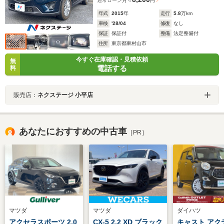
通常ローン
月々
円
年式
2015
年
走行
5.8
万km
車検
'28/04
修復
なし
保証
保証付
整備
法定整備付
住所
東京都東村山市
今すぐ在庫確認・見積依頼
無
電話する
料
販売店：
ネクステージ 小平店
あなたにおすすめの中古車
［PR］
マツダ
マツダ
ダイハツ
アクセラスポーツ 2.0
CX-5 2.2 XD ブラック
キャスト アク