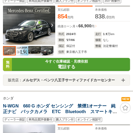
ディーラー保証
車両品質評価書付
購入プラン付
オンライン相談可
360°画像付
フ/レザーエクスクルーシブパッケージ/アドバンスドパッ
ケージ/3Dコックピットディスプレイ/ブルメスター4Dサ
支払総額
本体価格
ラウンドサウンドシステム/新車保証継承車
854
838.
0
万円
万円
66,900
残価ローン
月々
円
年式
2024
年
走行
1.9
万km
車検
'27/06
修復
なし
保証
保証付
整備
法定整備付
住所
東京都八王子市
今すぐ在庫確認・見積依頼
無
電話する
料
販売店：
メルセデス・ベンツ八王子サーティファイドカーセンター
ホンダ
NEW
N-WGN 660 G ホンダ センシング 禁煙1オーナー 純
正ナビ バックカメラ ETC Bluetooth スマートキ
ー サイドカーテンエアバッグ リアパーキングセンサ
ディーラー保証
車両品質評価書付
購入プラン付
オンライン相談可
ー オートハイビーム
支払総額
本体価格