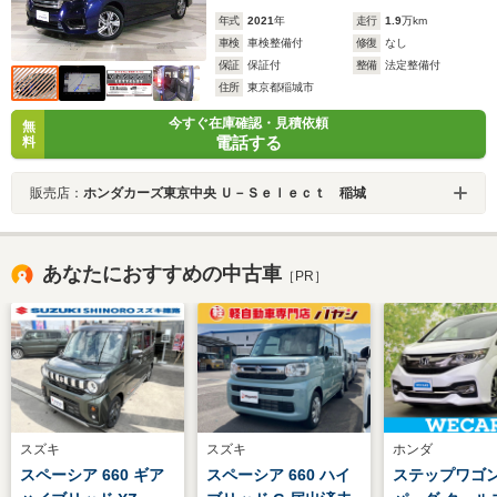
年式
2021
年
走行
1.9
万km
車検
車検整備付
修復
なし
保証
保証付
整備
法定整備付
住所
東京都稲城市
今すぐ在庫確認・見積依頼
無
電話する
料
販売店：
ホンダカーズ東京中央 Ｕ－Ｓｅｌｅｃｔ 稲城
あなたにおすすめの中古車
［PR］
スズキ
スズキ
ホンダ
スペーシア 660 ギア
スペーシア 660 ハイ
ステップワゴン 