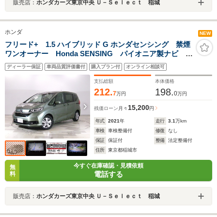
販売店：
ホンダカーズ東京中央 Ｕ－Ｓｅｌｅｃｔ 稲城
ホンダ
NEW
フリード+ 1.5 ハイブリッド G ホンダセンシング 禁煙
ワンオーナー Honda SENSING パイオニア製ナビ
Bluetooth LEDヘッドライト アクティブコーナリング
ディーラー保証
車両品質評価書付
購入プラン付
オンライン相談可
ライト ETC 両側パワースライドドア ロールサンシ
ェード シートヒーター
支払総額
本体価格
212.
198.
7
0
万円
万円
15,200
残価ローン
月々
円
年式
2021
年
走行
3.1
万km
車検
車検整備付
修復
なし
保証
保証付
整備
法定整備付
住所
東京都稲城市
今すぐ在庫確認・見積依頼
無
電話する
料
販売店：
ホンダカーズ東京中央 Ｕ－Ｓｅｌｅｃｔ 稲城