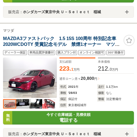
販売店：
ホンダカーズ東京中央 Ｕ－Ｓｅｌｅｃｔ 稲城
マツダ
MAZDA3ファストバック 1.5 15S 100周年 特別記念車
2020WCDOTY 受賞記念モデル 禁煙1オーナー マツダ
コネクトナビ 360°ビューモニター BOSE 前後ドラレ
ディーラー保証
車両品質評価書付
購入プラン付
オンライン相談可
360°画像付
コ ETC バーガンディレザー シート＆ステアヒータ
ー i-ACTIVSENSE BSM アダプティブLEDヘッドラ
支払総額
本体価格
イト
223.
212.
1
0
万円
万円
20,800
通常ローン
月々
円
年式
2021
年
走行
1.1
万km
車検
'28/03
修復
なし
保証
保証付
整備
法定整備付
住所
東京都稲城市
今すぐ在庫確認・見積依頼
無
電話する
料
販売店：
ホンダカーズ東京中央 Ｕ－Ｓｅｌｅｃｔ 稲城