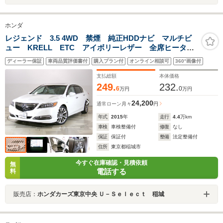
ホンダ
レジェンド 3.5 4WD 禁煙 純正HDDナビ マルチビ
ュー KRELL ETC アイボリーレザー 全席ヒータ
ー ワイヤレス充電 サンルーフ ホンダセンシング
ディーラー保証
車両品質評価書付
購入プラン付
オンライン相談可
360°画像付
ブラインドスポットインフォ パーキングセンサー
LED 1オーナー
支払総額
本体価格
249.
232.
6
0
万円
万円
24,200
通常ローン
月々
円
年式
2015
年
走行
4.4
万km
車検
車検整備付
修復
なし
保証
保証付
整備
法定整備付
住所
東京都稲城市
今すぐ在庫確認・見積依頼
無
電話する
料
販売店：
ホンダカーズ東京中央 Ｕ－Ｓｅｌｅｃｔ 稲城