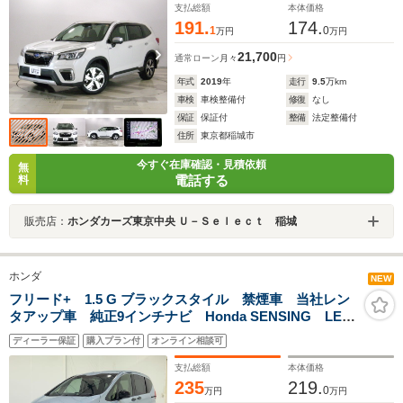
ュエンジンスタート
支払総額
本体価格
191.
174.
1
0
万円
万円
21,700
通常ローン
月々
円
年式
2019
年
走行
9.5
万km
車検
車検整備付
修復
なし
保証
保証付
整備
法定整備付
住所
東京都稲城市
今すぐ在庫確認・見積依頼
無
電話する
料
販売店：
ホンダカーズ東京中央 Ｕ－Ｓｅｌｅｃｔ 稲城
ホンダ
NEW
フリード+ 1.5 G ブラックスタイル 禁煙車 当社レン
タアップ車 純正9インチナビ Honda SENSING LED
ヘッドライト LEDアクティブコーナリングライト ス
ディーラー保証
購入プラン付
オンライン相談可
マートキー 15インチアルミ BLACK STYLE専用装
備 ETC
支払総額
本体価格
235
219.
0
万円
万円