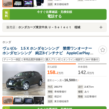
住所
東京都稲城市
今すぐ在庫確認・見積依頼
無
電話する
料
販売店：
ホンダカーズ東京中央 Ｕ－Ｓｅｌｅｃｔ 稲城
ホンダ
ヴェゼル 1.5 X ホンダセンシング 禁煙ワンオーナー
ホンダセンシング 純正8インチナビ AppleCarPlay
Bluetoothオーディオ フルセグTV CD/DVD リアカメ
ディーラー保証
車両品質評価書付
購入プラン付
オンライン相談可
360°画像付
ラ フロントコーナーセンサー ETC スマートキー
支払総額
本体価格
158.
142.
2
0
万円
万円
16,500
通常ローン
月々
円
年式
2017
年
走行
2.8
万km
車検
車検整備付
修復
あり
保証
保証付
整備
法定整備付
住所
東京都稲城市