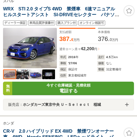
スバル
WRX STI 2.0 タイプS 4WD 禁煙車 6速マニュアル
ヒルスタートアシスト SI-DRIVEセレクター パナソニ
ック製ナビ フルセグ Bluetoothオーディオ USB入
ディーラー保証
車両品質評価書付
購入プラン付
オンライン相談可
力 DVD リアカメラ パワーシート サイドエアバッ
ク
支払総額
本体価格
387.
376.
6
0
万円
万円
42,200
通常ローン
月々
円
年式
2016
年
走行
4.5
万km
車検
'27/06
修復
なし
保証
保証付
整備
法定整備付
住所
東京都稲城市
今すぐ在庫確認・見積依頼
無
電話する
料
販売店：
ホンダカーズ東京中央 Ｕ－Ｓｅｌｅｃｔ 稲城
ホンダ
CR-V 2.0 ハイブリッド EX 4WD 禁煙ワンオーナー
車 4WD Honda SENSING LEDヘッドライト パワ