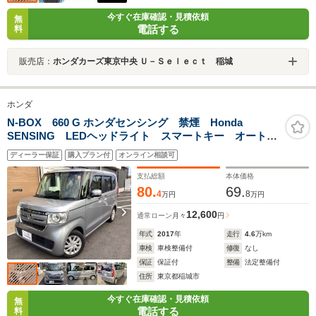
今すぐ在庫確認・見積依頼
無
電話する
料
販売店：
ホンダカーズ東京中央 Ｕ－Ｓｅｌｅｃｔ 稲城
ホンダ
N-BOX 660 G ホンダセンシング 禁煙 Honda
SENSING LEDヘッドライト スマートキー オートラ
イト ETC車載器 フルオートエアコン 純正ナビ
ディーラー保証
購入プラン付
オンライン相談可
USB端子 Bluetoothオーディオ接続 CD バックカメ
ラ
支払総額
本体価格
80.
69.
4
8
万円
万円
12,600
通常ローン
月々
円
年式
2017
年
走行
4.6
万km
車検
車検整備付
修復
なし
保証
保証付
整備
法定整備付
住所
東京都稲城市
今すぐ在庫確認・見積依頼
無
電話する
料