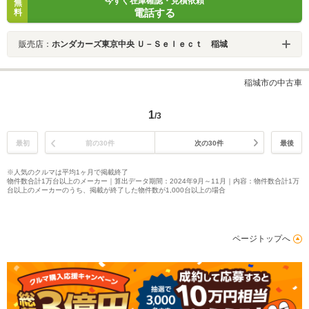
今すぐ在庫確認・見積依頼
無
電話する
料
販売店：
ホンダカーズ東京中央 Ｕ－Ｓｅｌｅｃｔ 稲城
稲城市の中古車
1
/3
最初
前の30件
次の30件
最後
※人気のクルマは平均1ヶ月で掲載終了
物件数合計1万台以上のメーカー｜算出データ期間：2024年9月～11月｜内容：物件数合計1万
台以上のメーカーのうち、掲載が終了した物件数が1,000台以上の場合
ページトップへ