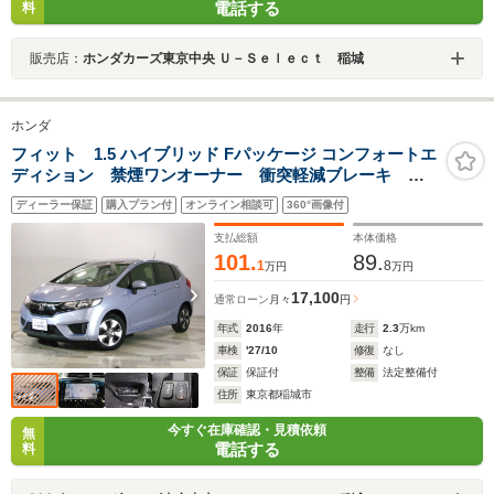
電話する
料
販売店：
ホンダカーズ東京中央 Ｕ－Ｓｅｌｅｃｔ 稲城
ホンダ
フィット 1.5 ハイブリッド Fパッケージ コンフォートエ
ディション 禁煙ワンオーナー 衝突軽減ブレーキ 純
正ナビ バックカメラ ETC スマートキー シートヒ
ディーラー保証
購入プラン付
オンライン相談可
360°画像付
ーター パーキングセンサー プラズマクラスター
360°スーパーUV・IRカットガラス
支払総額
本体価格
101.
89.
1
8
万円
万円
17,100
通常ローン
月々
円
年式
2016
年
走行
2.3
万km
車検
'27/10
修復
なし
保証
保証付
整備
法定整備付
住所
東京都稲城市
今すぐ在庫確認・見積依頼
無
電話する
料