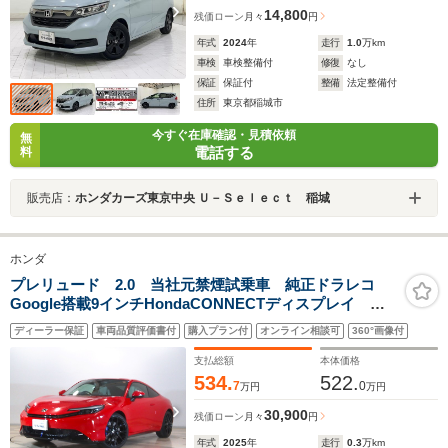
14,800
残価ローン
月々
円
年式
2024
年
走行
1.0
万km
車検
車検整備付
修復
なし
保証
保証付
整備
法定整備付
住所
東京都稲城市
今すぐ在庫確認・見積依頼
無
電話する
料
販売店：
ホンダカーズ東京中央 Ｕ－Ｓｅｌｅｃｔ 稲城
ホンダ
プレリュード 2.0 当社元禁煙試乗車 純正ドラレコ
Google搭載9インチHondaCONNECTディスプレイ
ETC2.0車載器 BOSEプレミアムサウンドシステム 8ス
ディーラー保証
車両品質評価書付
購入プラン付
オンライン相談可
360°画像付
ピーカー 前席両側シートヒーター
支払総額
本体価格
534.
522.
7
0
万円
万円
30,900
残価ローン
月々
円
年式
2025
年
走行
0.3
万km