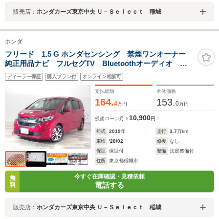
販売店：
ホンダカーズ東京中央 Ｕ－Ｓｅｌｅｃｔ 稲城
ホンダ
フリード 1.5 G ホンダセンシング 禁煙ワンオーナー
純正用品ナビ フルセグTV Bluetoothオーディオ
CD/DVD USBポート リアカメラ 両側電動スライド
ディーラー保証
購入プラン付
オンライン相談可
ドア ETC LEDヘッドライト 純正アルミホイール
スマートキー
支払総額
本体価格
164.
153.
4
0
万円
万円
10,900
残価ローン
月々
円
年式
2019
年
走行
3.7
万km
車検
'28/02
修復
なし
保証
保証付
整備
法定整備付
住所
東京都稲城市
今すぐ在庫確認・見積依頼
無
電話する
料
販売店：
ホンダカーズ東京中央 Ｕ－Ｓｅｌｅｃｔ 稲城