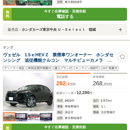
住所
東京都稲城市
今すぐ在庫確認・見積依頼
無
電話する
料
販売店：
ホンダカーズ東京中央 Ｕ－Ｓｅｌｅｃｔ 稲城
ホンダ
ヴェゼル 1.5 e:HEV Z 禁煙車ワンオーナー ホンダセ
ンシング 追従機能クルコン マルチビューカメラ 電
動リアゲート 純正9インチコネクトナビ Bluetooth
ディーラー保証
車両品質評価書付
購入プラン付
オンライン相談可
360°画像付
AppleCarPlay ブラインドスポットインフォメーション
支払総額
本体価格
282.
268.
9
0
万円
万円
12,200
残価ローン
月々
円
年式
2022
年
走行
2.5
万km
車検
車検整備付
修復
なし
保証
保証付
整備
法定整備付
住所
東京都稲城市
今すぐ在庫確認・見積依頼
無