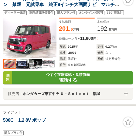
ン 禁煙 元試乗車 純正9インチ大画面ナビ マルチビ
ューカメラ ETC 両側電動スライドドア スマートキ
ディーラー保証
車両品質評価書付
購入プラン付
オンライン相談可
360°画像付
ー シートヒーター ホンダセンシング パーキングセ
ンサー LED フォグ アルミ
支払総額
本体価格
201.
192.
6
8
万円
万円
11,800
残価ローン
月々
円
年式
2025
年
走行
0.2
万km
車検
'28/09
修復
なし
保証
保証付
整備
法定整備付
住所
東京都稲城市
今すぐ在庫確認・見積依頼
無
電話する
料
販売店：
ホンダカーズ東京中央 Ｕ－Ｓｅｌｅｃｔ 稲城
フィアット
500C 1.2 8V ポップ
購入プラン付