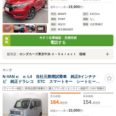
19,900
通常ローン
月々
円
年式
2016
年
走行
3.0
万km
車検
'27/07
修復
なし
保証
保証付
整備
法定整備付
住所
東京都稲城市
今すぐ在庫確認・見積依頼
無
電話する
料
販売店：
ホンダカーズ東京中央 Ｕ－Ｓｅｌｅｃｔ 稲城
ホンダ
N-VAN e: e: L4 当社元禁煙試乗車 純正8インチナ
ビ 純正ドラレコ ETC スマートキー シートヒータ
ー 急速充電ポート ホンダセンシング パーキングセ
ディーラー保証
車両品質評価書付
購入プラン付
オンライン相談可
360°画像付
ンサー カーテンSRS オートハイビーム
支払総額
本体価格
164.
154.
8
4
万円
万円
10,000
残価ローン
月々
円