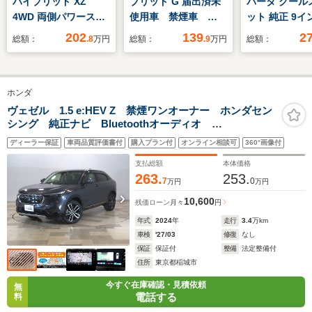
ハイブリッド XZ
ブリッド G 届出済未
パーダ クール
4WD 両側パワースラ
使用車 禁煙車
ット 純正 9イ
イドドア LEDヘッド
LED セーフティーサ
ナビ/フリップ
202
139
2
総額：
.8
万円
総額：
.9
万円
総額：
ライト フォグラン
ポート 両側スライド
モニター 純正 
プ プッシュスター
ドア プッシュボタン
チ/ホンダセン
ト 衝突被害軽減ブレ
スタート オートエア
両側電動スラ
ホンダ
ーキ ステアリングス
コン オーディオレ
ア/シートヒー
イッチ クルーズコン
ス オートライト ベ
席/車線逸脱防
ヴェゼル 1.5 e:HEV Z 禁煙ワンオーナー ホンダセン
シング 純正ナビ Bluetoothオーディオ
トロール シートヒー
ンチシート コーナー
システム/シー
AppleCarPlay プレミアムオーディオ ハンドルヒータ
ター 電動パーキング
センサー キーレス
フレザー
ディーラー保証
車両品質評価書付
購入プラン付
オンライン相談可
360°画像付
ー ブラインドスポットイ パワーバックドア ワイヤ
ブレーキ
×2
レス充電
支払総額
本体価格
263.
253.
7
0
万円
万円
10,600
残価ローン
月々
円
年式
2024
年
走行
3.4
万km
車検
'27/03
修復
なし
保証
保証付
整備
法定整備付
住所
東京都稲城市
今すぐ在庫確認・見積依頼
無
電話する
料