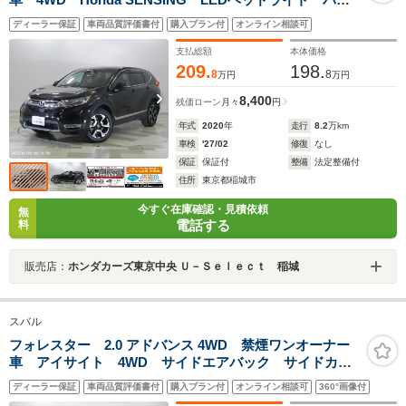
ーシート 18インチアルミホイール 純正ナビ
ディーラー保証
車両品質評価書付
購入プラン付
オンライン相談可
ETC2.0 シートヒーター リンクアップフリー オート
ブレーキホールド
支払総額
本体価格
209.
198.
8
8
万円
万円
8,400
残価ローン
月々
円
年式
2020
年
走行
8.2
万km
車検
'27/02
修復
なし
保証
保証付
整備
法定整備付
住所
東京都稲城市
今すぐ在庫確認・見積依頼
無
電話する
料
販売店：
ホンダカーズ東京中央 Ｕ－Ｓｅｌｅｃｔ 稲城
スバル
フォレスター 2.0 アドバンス 4WD 禁煙ワンオーナー
車 アイサイト 4WD サイドエアバック サイドカー
テンエアバック 三菱製ナビ フルセグTV DVD
ディーラー保証
車両品質評価書付
購入プラン付
オンライン相談可
360°画像付
USB LEDヘッドライト ETC スマートキー プッシ