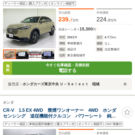
Bluetooth リアカメラ ETC 前後パーキングセンサ
ディーラー保証
購入プラン付
オンライン相談可
ー ブラインドスポットインフォ 電動テールゲート
シートヒーター
支払総額
本体価格
239.
224.
7
8
万円
万円
15,300
残価ローン
月々
円
年式
2021
年
走行
4.7
万km
車検
車検整備付
修復
なし
保証
保証付
整備
法定整備付
住所
東京都稲城市
今すぐ在庫確認・見積依頼
無
電話する
料
販売店：
ホンダカーズ東京中央 Ｕ－Ｓｅｌｅｃｔ 稲城
ホンダ
CR-V 1.5 EX 4WD 禁煙ワンオーナー 4WD ホンダ
センシング 追従機能付クルコン パワーシート 純正
ナビ Bluetoothオーディオ アップルカープレイ リア
ディーラー保証
車両品質評価書付
購入プラン付
オンライン相談可
360°画像付
カメラ BSI パドルシフト ETC2.0 スマートキー
支払総額
本体価格