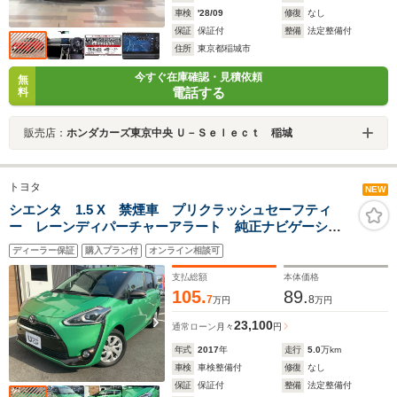
車検
'28/09
修復
なし
保証
保証付
整備
法定整備付
住所
東京都稲城市
今すぐ在庫確認・見積依頼
無
電話する
料
販売店：
ホンダカーズ東京中央 Ｕ－Ｓｅｌｅｃｔ 稲城
トヨタ
NEW
シエンタ 1.5 X 禁煙車 プリクラッシュセーフティ
ー レーンディパーチャーアラート 純正ナビゲーショ
ン リアカメラ リア左側電動スライドドア LEDヘッ
ディーラー保証
購入プラン付
オンライン相談可
ドライト ETC 取説 記録簿
支払総額
本体価格
105.
89.
7
8
万円
万円
23,100
通常ローン
月々
円
年式
2017
年
走行
5.0
万km
車検
車検整備付
修復
なし
保証
保証付
整備
法定整備付