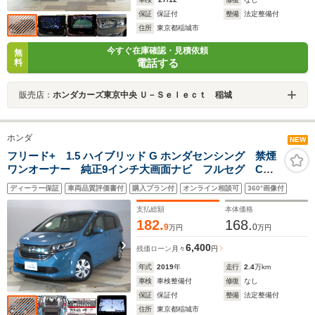
保証
保証付
整備
法定整備付
住所
東京都稲城市
今すぐ在庫確認・見積依頼
無
電話する
料
販売店：
ホンダカーズ東京中央 Ｕ－Ｓｅｌｅｃｔ 稲城
ホンダ
NEW
フリード+ 1.5 ハイブリッド G ホンダセンシング 禁煙
ワンオーナー 純正9インチ大画面ナビ フルセグ CD
録音 Bluetoothオーディオ DVD リアカメラ ETC
ディーラー保証
車両品質評価書付
購入プラン付
オンライン相談可
360°画像付
LED 両側電動スライドドア スマートキー
支払総額
本体価格
182.
168.
9
0
万円
万円
6,400
残価ローン
月々
円
年式
2019
年
走行
2.4
万km
車検
車検整備付
修復
なし
保証
保証付
整備
法定整備付
住所
東京都稲城市