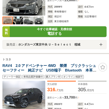
15,000
通常ローン
月々
円
年式
2009
年
走行
4.6
万km
車検
車検整備付
修復
なし
保証
保証付
整備
法定整備付
住所
東京都稲城市
今すぐ在庫確認・見積依頼
無
電話する
料
販売店：
ホンダカーズ東京中央 Ｕ－Ｓｅｌｅｃｔ 稲城
トヨタ
RAV4 2.0 アドベンチャー 4WD 禁煙 プリクラッシュ
セーフティー 純正ナビ USB端子 Bluetooth 本革シ
ート パワーテールゲート 前後パーキングセンサー
ディーラー保証
車両品質評価書付
購入プラン付
オンライン相談可
ETC2.0 LEDヘッドライト シートヒーター ステアリ
ングヒータ
支払総額
本体価格
316.
305.
7
0
万円
万円
33,700
通常ローン
月々
円
年式
2022
年
走行
3.4
万km
車検
'27/12
修復
なし