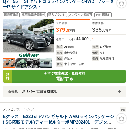
Q7 55 TFSI クワトロ Sラインパッケージ4WD 7シータ
ーP サイドアシスト
販売店保証
車両品質評価書付
購入プラン付
オンライン相談可
360°画像付
支払総額
本体価格
379.
366.
8
9
万円
万円
44,000
通常ローン
月々
円
年式
2019
年
走行
4.7
万km
車検
車検整備付
修復
なし
保証
保証付
整備
法定整備付
住所
東京都世田谷区
今すぐ在庫確認・見積依頼
無
電話する
料
販売店：
ガリバー 世田谷成城店
メルセデス・ベンツ
PR
Eクラス E220 d アバンギャルド AMGラインパッケージ
(ISG搭載モデル)ディーゼルターボMP202401 デジタル
インテリアパッケージ/パノラミックスライディングルー