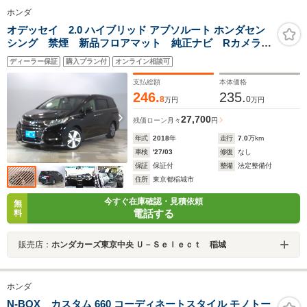
ホンダ
オデッセイ 2.0 ハイブリッド アブソルート ホンダセン
シング 禁煙 新品フロアマット 純正ナビ Rカメラ
CD録音 Bluetoothオーディオ Applecarplay パワー
ディーラー保証
購入プラン付
オンライン相談可
シート 前後Pセンサー 両側電動スライド
支払総額
本体価格
246.
235.
8
0
万円
万円
27,700
残価ローン
月々
円
年式
2018
年
走行
7.0
万km
車検
'27/03
修復
なし
保証
保証付
整備
法定整備付
住所
東京都稲城市
今すぐ在庫確認・見積依頼
無
電話する
料
販売店：
ホンダカーズ東京中央 Ｕ－Ｓｅｌｅｃｔ 稲城
ホンダ
N-BOX カスタム 660 コーディネートスタイル モノトー