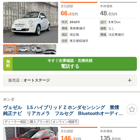
支払総額
本体価格
66.
48.
6
0
万円
万円
年式
2010
年
走行
3.9
万km
車検
車検整備付
修復
なし
保証
保証無
整備
法定整備付
住所
東京都稲城市
今すぐ在庫確認・見積依頼
無
電話する
料
販売店：
オートステージ
ホンダ
ヴェゼル 1.5 ハイブリッド Z ホンダセンシング 禁煙
純正ナビ リアカメラ フルセグ Bluetoothオーディ
オ HDMI CD/DVD パドルシフト シートヒーター
ディーラー保証
購入プラン付
オンライン相談可
LED サイド/サイドカーテンエアバック 衝突軽減ブレ
ーキ
支払総額
本体価格
146.
135.
3
0
万円
万円