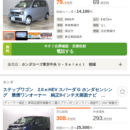
79.
69.
3
0
万円
万円
14,100
残価ローン
月々
円
年式
2021
年
走行
3.6
万km
車検
車検整備付
修復
なし
保証
保証付
整備
法定整備付
住所
東京都稲城市
今すぐ在庫確認・見積依頼
無
電話する
料
販売店：
ホンダカーズ東京中央 Ｕ－Ｓｅｌｅｃｔ 稲城
ホンダ
ステップワゴン 2.0 e:HEV スパーダ G ホンダセンシン
グ 禁煙ワンオーナー 純正9インチ大画面ナビ
Bluetoothオーディオ バックカメラ ETC2.0 アダプ
ディーラー保証
車両品質評価書付
購入プラン付
オンライン相談可
360°画像付
ティブクルーズコントール レーンキープアシストシス
テム 両側パワースライドドア わくわくゲート
支払総額
本体価格
308.
293.
5
0
万円
万円
25,500
残価ローン
月々
円