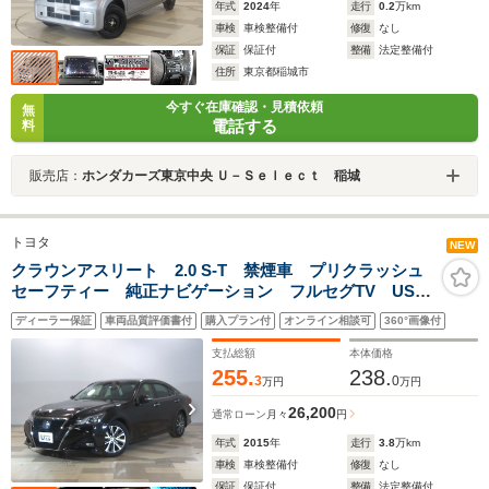
年式
2024
年
走行
0.2
万km
車検
車検整備付
修復
なし
保証
保証付
整備
法定整備付
住所
東京都稲城市
今すぐ在庫確認・見積依頼
無
電話する
料
販売店：
ホンダカーズ東京中央 Ｕ－Ｓｅｌｅｃｔ 稲城
トヨタ
NEW
クラウンアスリート 2.0 S-T 禁煙車 プリクラッシュ
セーフティー 純正ナビゲーション フルセグTV USB
端子 パドルシフト レーダークルーズコントロール
ディーラー保証
車両品質評価書付
購入プラン付
オンライン相談可
360°画像付
パワーシート LEDヘッドライト ETC スマートキー
支払総額
本体価格
255.
238.
3
0
万円
万円
26,200
通常ローン
月々
円
年式
2015
年
走行
3.8
万km
車検
車検整備付
修復
なし
保証
保証付
整備
法定整備付