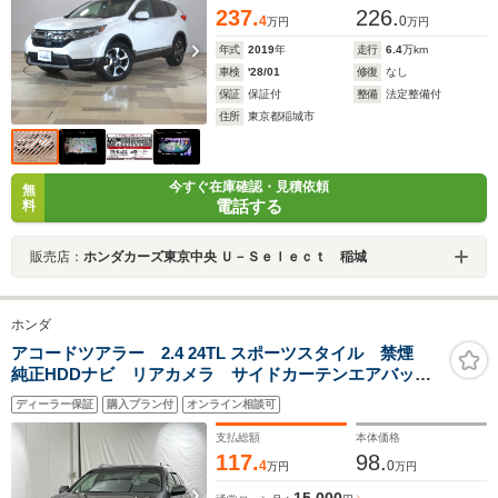
237.
226.
4
0
万円
万円
年式
2019
年
走行
6.4
万km
車検
'28/01
修復
なし
保証
保証付
整備
法定整備付
住所
東京都稲城市
今すぐ在庫確認・見積依頼
無
電話する
料
販売店：
ホンダカーズ東京中央 Ｕ－Ｓｅｌｅｃｔ 稲城
ホンダ
アコードツアラー 2.4 24TL スポーツスタイル 禁煙
純正HDDナビ リアカメラ サイドカーテンエアバッ
ク 弊社下取りワンオーナー パワーテールゲート 横
ディーラー保証
購入プラン付
オンライン相談可
滑り防止装置 電動シート ミュージックサーバー 地
デジ CD/DVD 車検整備2年付き
支払総額
本体価格
117.
98.
4
0
万円
万円