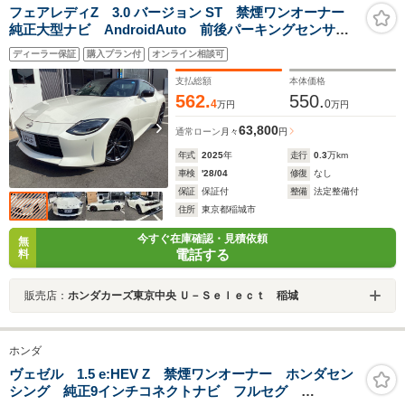
フェアレディZ 3.0 バージョン ST 禁煙ワンオーナー
純正大型ナビ AndroidAuto 前後パーキングセンサ
ー アドバンスドドライブアシスタントディスプレィ
ディーラー保証
購入プラン付
オンライン相談可
インテリジェントクルーズコントロール ハーフレザー
シート パドルシフト
支払総額
本体価格
562.
550.
4
0
万円
万円
63,800
通常ローン
月々
円
年式
2025
年
走行
0.3
万km
車検
'28/04
修復
なし
保証
保証付
整備
法定整備付
住所
東京都稲城市
今すぐ在庫確認・見積依頼
無
電話する
料
販売店：
ホンダカーズ東京中央 Ｕ－Ｓｅｌｅｃｔ 稲城
ホンダ
ヴェゼル 1.5 e:HEV Z 禁煙ワンオーナー ホンダセン
シング 純正9インチコネクトナビ フルセグ