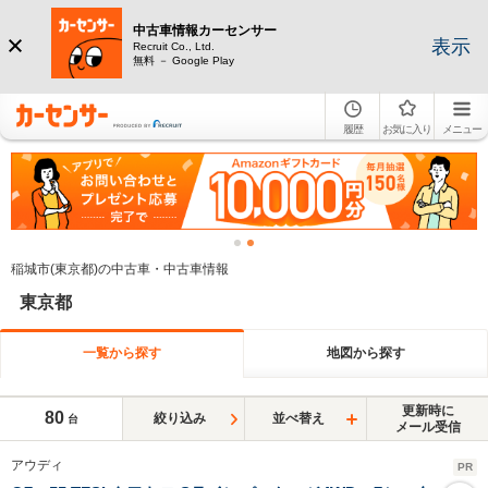
中古車情報カーセンサー
表示
Recruit Co., Ltd.
無料 － Google Play
履歴
お気に入り
メニュー
稲城市(東京都)の中古車・中古車情報
東京都
一覧から探す
地図から探す
更新時に
80
絞り込み
並べ替え
台
メール受信
アウディ
PR