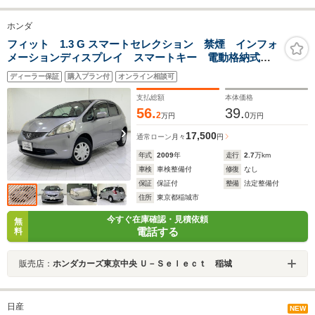
ホンダ
フィット 1.3 G スマートセレクション 禁煙 インフォ
メーションディスプレイ スマートキー 電動格納式リ
モコン式ドアミラー ドアミラーウインカー セキュリ
ディーラー保証
購入プラン付
オンライン相談可
ティアラーム プライバシーガラス コンフォートビュ
ーパッケージ
支払総額
本体価格
56.
39.
2
0
万円
万円
17,500
通常ローン
月々
円
年式
2009
年
走行
2.7
万km
車検
車検整備付
修復
なし
保証
保証付
整備
法定整備付
住所
東京都稲城市
今すぐ在庫確認・見積依頼
無
電話する
料
販売店：
ホンダカーズ東京中央 Ｕ－Ｓｅｌｅｃｔ 稲城
日産
NEW