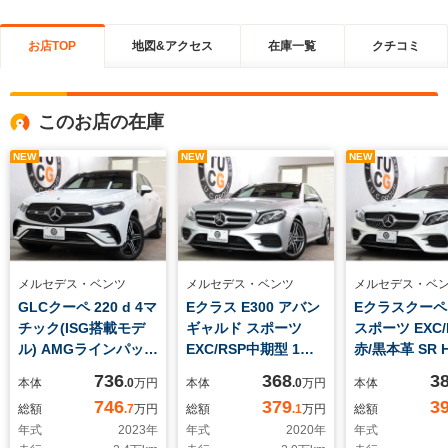
お店TOP
地図&アクセス
在庫一覧
クチコミ
このお店の在庫
NEW
NEW
NEW
メルセデス・ベンツ
メルセデス・ベンツ
メルセデス・ベ
GLCクーペ 220 d 4マ
Eクラス E300 アバン
Eクラスクーペ 
チック(ISG搭載モデ
ギャルド スポーツ
スポーツ EXC/
ル) AMGラインパッケ
EXC/RSP中期型 1オ-
赤/黒本革 SR 
ージ ディーゼルター
ナ- 黒本革 HUD 2年保
ビTV 2年保証
736
368
3
本体
.0
万円
本体
.0
万円
本体
ボ 4WD MP202401 レ
証 ナビTV Sヒ-タ-
タ-/ベンチレ-タ
746
379
3
総額
.7
万円
総額
.1
万円
総額
ザEX/ドライバ/RSP
スマホ連携 ブルメス
サ-ジ機能 ス
年式
2023
年
年式
2020
年
年式
黒本革 SR 2年保証
タ 360カメラ PTS
ブルメスタ- 3