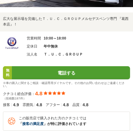
広大な展示場を完備したＴ．Ｕ．Ｃ．ＧＲＯＵＰメルセデスベンツ専門 『葛西
本店』！
営業時間
10:00～18:00
定休日
年中無休
法人名
Ｔ．Ｕ．Ｃ．ＧＲＯＵＰ
無
電話する
料
※車の購入に関するご相談・確認専用ダイヤルです。その他のお問い合わせはご遠慮くださ
い。
4.8
クチコミ総合評価：
（投稿数187件）
4.9
4.8
4.8
4.8
接客 :
雰囲気 :
アフター :
品質 :
この販売店で購入された方のクチコミでは
「
接客の満足度
」が特に評価されています