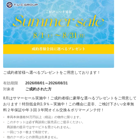
ご成約者皆様へ選べるプレゼントをご用意しております！
有効期限
2026/08/01～2026/08/31
対象者
ご成約された方
8月はサマーセール実施中！ご成約者様に豪華な選べるプレゼントをご用意して
おります！特別低金利1.9％～実施中！この機会に是非、ご検討下さい♪全車無
料２年保証や年３回３年間オイル交換＆ポリマーメンテ付！
車両本体価格50万円以上（税込）の物件に限ります。
このチケットは必ず商談前に販売店にご提示ください。
商談後の提示ではサービスを受けられません。
一回につき一枚まで有効です。
他のクーポンとの併用は出来ません。