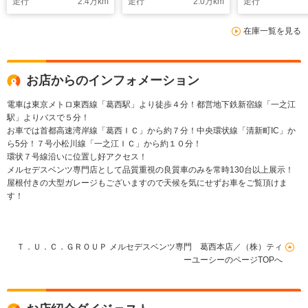
走行
2.4
万km
走行
2.0
万km
走行
メモリ-P/全シ-トヒ-
DSRC AMGエア
ラ PTS DSRC
タ- HUD MBUX/ARナ
ロ/19AW ダイナミッ
ンズフリ-A A
在庫一覧を見る
ビTV スマホ連携 ブル
クS LED-H/L アンビ
ロ/19AW エ
メスタ- 360カメラ
エントライト(64色)
スPKG TVキ
PTS DSRC LED-H/L
エアバランスPKG パ
ドラレコ 9AT 
ハンズフリ-A AMGエ
ドルS 9AT キ-レスゴ-
ト
お店からのインフォメーション
アロ/19AW Rアクスル
ステアリング 9AT 純
電車は東京メトロ東西線「葛西駅」より徒歩４分！都営地下鉄新宿線「一之江
駅」よりバスで５分！
正ドラレコ
お車では首都高速湾岸線「葛西ＩＣ」から約７分！中央環状線「清新町IC」か
ら5分！７号小松川線「一之江ＩＣ」から約１０分！
環状７号線沿いに位置し好アクセス！
メルセデスベンツ専門店として品質重視の良質車のみを常時130台以上展示！
屋根付きの大型ガレージもございますので天候を気にせずお車をご覧頂けま
す！
Ｔ．Ｕ．Ｃ．ＧＲＯＵＰ メルセデスベンツ専門 葛西本店／（株）ティ
ーユーシーのページTOPへ