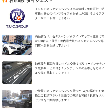
お店紹介ダイジェスト
ＴＵＣのメルセデスベンツは全車無料２年保証付！納
車後も安心のベンツライフをお愉しみ頂けるようアフ
ターサポートお任せ下さい
高品質なメルセデスベンツをラインアップも豊富に常
時130台以上展示！都内最大級のメルセデスベンツ専
門店へ是非お越し下さい！
納車後年3回3年間のオイル交換＆ポリマーメンテナン
ス無料サービス付き！メンテナンスの基本となるオイ
ル交換も是非ＴＵＣで！！
ご希望のメルセデスベンツが見つからない場合もお気
軽にご相談下さい！出張での商談も可能！良質なメル
セデスをご案内致します！