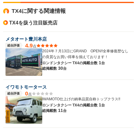
全高
1.63m
TX4に関する関連情報
TX4を扱う注目販売店
全幅
サイズ
1.61m
全長
(全長x全幅x全高)
メタオート豊川本店
4.11m
4.9
総合評価
点
2024年７月13日にGRAND OPEN!!全車修復歴なし
の良質なお買い得車を揃えております！
1
ロンドンタクシー TX4の
掲載台数
台
ホイールベース
30
総掲載数
台
-m
イワモトモータース
0
総合評価
点
WLTCモード
IWAMOTO仕上げの納車品質自称トップクラス!!
-
燃費
1
ロンドンタクシー TX4の
掲載台数
台
11
総掲載数
台
排気量
1348cc