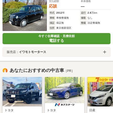
支払総額
本体価格
応談
---
年式
2012
年
走行
2.8
万km
車検
車検整備無
修復
なし
保証
保証無
整備
法定整備無
住所
東京都新宿区
今すぐ在庫確認・見積依頼
電話する
販売店：
イワモトモータース
あなたにおすすめの中古車
［PR］
トヨタ
トヨタ
日産