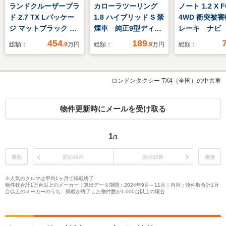
ランドクルーザープラ
カローラツーリング
ノート 1.2 X 
ド 2.7 TX Lパッケー
1.8 ハイブリッド S 禁
4WD 衝突被
ジ マットブラック エ
煙車 純正9型ディス
レーキ ナビ
ディション 4WD 徳島
プレイオーディオ バ
カメラ ETC
454
189
総額：
.9
万円
総額：
.9
万円
総額：
ユーザー買取車/4WD/
ックカメラ 衝突被害
ュスタート 
サンルーフ/トヨタセ
軽減システム レーダ
ールキャップ
ーフティーセンス/本
ークルーズ ドラレ
納式ドアミラ
ロンドンタクシー TX4（全国）の中古車
革シート/純正SDナ
コ コーナーセンサ
ュアルエアコ
ビ/DVD・CD再生/フ
ー スマートキー
防止装置
ルセグTV/Bluetooth
LEDヘッド ビルトイ
物件更新時にメールを受け取る
オーディオ/バックカ
ンETC オートハイビ
メラ/ETC2.0/前ドラレ
ーム
1
/1
コ/LEDヘッドライ
ト・フォグライト/純
最初
前の30件
次の30件
最後
正18インチAW
※人気のクルマは平均1ヶ月で掲載終了
物件数合計1万台以上のメーカー｜算出データ期間：2024年9月～11月｜内容：物件数合計1万
台以上のメーカーのうち、掲載が終了した物件数が1,000台以上の場合