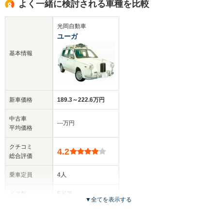
よく一緒に検討される車種を比較
光岡自動車
ユーガ
基本情報
新車価格
189.3～222.6万円
中古車
‐‐‐万円
平均価格
クチコミ
4.2
総合評価
乗車定員
4人
ドア数
5ドア
▼
全てを表示する