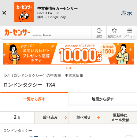
中古車情報カーセンサー
表示
Recruit Co., Ltd.
無料 － Google Play
履歴
お気に入り
メニュー
TX4（ロンドンタクシー）の中古車・中古車情報
ロンドンタクシー TX4
一覧から探す
地図から探す
更新時に
2
絞り込み
並べ替え
台
メール受信
ロンドンタクシー