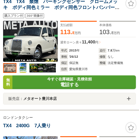
TX4 TX4 禁煙 パーキングセンサー クロームメッ
キ ボディ同色ミラー ボディ同色フロントバンパー
KENWOOD1DINオーディオ パワーウィンドウ マニュ
購入プラン付
360°画像付
アルエアコン ETC リモコンミラースイッチ フロン
トフォグ
支払総額
本体価格
113.
103.
8
8
万円
万円
11,400
通常ローン
月々
円
年式
2015
年
走行
7.8
万km
車検
'26/12
修復
なし
保証
保証無
整備
法定整備無
住所
愛知県豊川市
今すぐ在庫確認・見積依頼
無
電話する
料
販売店：
メタオート豊川本店
ロンドンタクシー
TX4 2400G 7人乗り