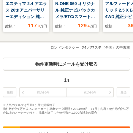
エスティマ 2.4 アエラ
N-ONE 660 オリジナ
アルファード 
ス 20thアニバーサリ
ル 純正ナビ/バックカ
リッド 2.5 X E
ーエディション 純正
メラ/ETC/スマートキ
4WD 純正ナ
8インチ HDDナビ/両
ー
軽減 全方位
117
129
3
総額：
.9
万円
総額：
.4
万円
総額：
側電動スライドドア/
動 追従クル
シート ハーフレザー/
ンアシ LED
ヘッドランプ
イビーム ハ
ロンドンタクシー TX4 パワステ（全国）の中古車
HID/Bluetooth接
ーシート 純
続/ETC/EBD付ABS/バ
オートホール
ックモニター/フルセ
タルインナー
物件更新時にメールを受け取る
グTV/エアバッグ 運転
パーキングア
席
ETC スマー
1
/1
最初
前の30件
次の30件
最後
※人気のクルマは平均1ヶ月で掲載終了
物件数合計1万台以上のメーカー｜算出データ期間：2024年9月～11月｜内容：物件数合計1万
台以上のメーカーのうち、掲載が終了した物件数が1,000台以上の場合