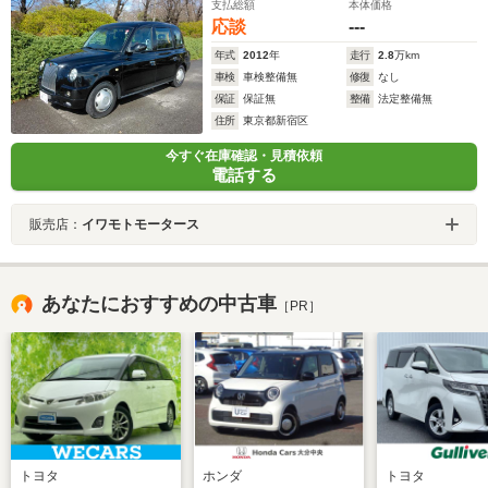
支払総額
本体価格
応談
---
年式
2012
年
走行
2.8
万km
車検
車検整備無
修復
なし
保証
保証無
整備
法定整備無
住所
東京都新宿区
今すぐ在庫確認・見積依頼
電話する
販売店：
イワモトモータース
あなたにおすすめの中古車
［PR］
トヨタ
ホンダ
トヨタ