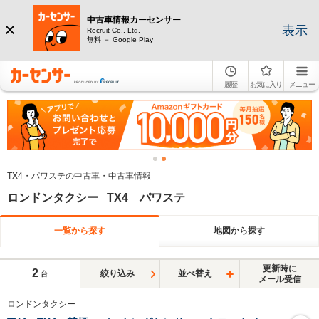
中古車情報カーセンサー
表示
Recruit Co., Ltd.
無料 － Google Play
履歴
お気に入り
メニュー
TX4・パワステの中古車・中古車情報
ロンドンタクシー TX4 パワステ
一覧から探す
地図から探す
更新時に
2
絞り込み
並べ替え
台
メール受信
ロンドンタクシー