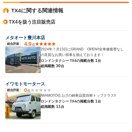
全高
1.63m
TX4に関する関連情報
TX4を扱う注目販売店
全幅
サイズ
1.61m
全長
(全長x全幅x全高)
メタオート豊川本店
4.11m
4.9
総合評価
点
2024年７月13日にGRAND OPEN!!全車修復歴なし
の良質なお買い得車を揃えております！
1
ロンドンタクシー TX4の
掲載台数
台
ホイールベース
30
総掲載数
台
-m
イワモトモータース
0
総合評価
点
WLTCモード
IWAMOTO仕上げの納車品質自称トップクラス!!
-
燃費
1
ロンドンタクシー TX4の
掲載台数
台
11
総掲載数
台
排気量
1348cc