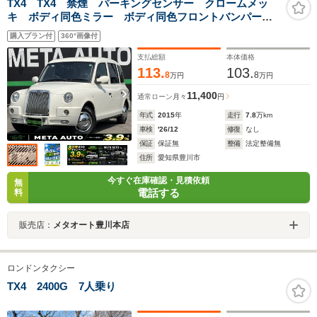
TX4 TX4 禁煙 パーキングセンサー クロームメッ
キ ボディ同色ミラー ボディ同色フロントバンパー
KENWOOD1DINオーディオ パワーウィンドウ マニュ
購入プラン付
360°画像付
アルエアコン ETC リモコンミラースイッチ フロン
トフォグ
支払総額
本体価格
113.
103.
8
8
万円
万円
11,400
通常ローン
月々
円
年式
2015
年
走行
7.8
万km
車検
'26/12
修復
なし
保証
保証無
整備
法定整備無
住所
愛知県豊川市
今すぐ在庫確認・見積依頼
無
電話する
料
販売店：
メタオート豊川本店
ロンドンタクシー
TX4 2400G 7人乗り