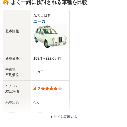
よく一緒に検討される車種を比較
光岡自動車
ユーガ
基本情報
新車価格
189.3～222.6万円
中古車
‐‐‐万円
平均価格
クチコミ
4.2
総合評価
乗車定員
4人
ドア数
5ドア
▼
全てを表示する