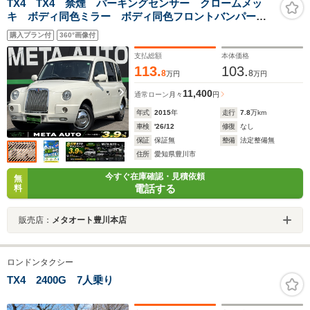
TX4 TX4 禁煙 パーキングセンサー クロームメッ
キ ボディ同色ミラー ボディ同色フロントバンパー
KENWOOD1DINオーディオ パワーウィンドウ マニュ
購入プラン付
360°画像付
アルエアコン ETC リモコンミラースイッチ フロン
トフォグ
支払総額
本体価格
113.
103.
8
8
万円
万円
11,400
通常ローン
月々
円
年式
2015
年
走行
7.8
万km
車検
'26/12
修復
なし
保証
保証無
整備
法定整備無
住所
愛知県豊川市
今すぐ在庫確認・見積依頼
無
電話する
料
販売店：
メタオート豊川本店
ロンドンタクシー
TX4 2400G 7人乗り