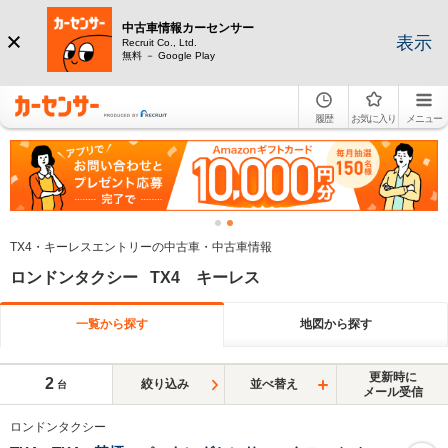
中古車情報カーセンサー
表示
Recruit Co., Ltd.
無料 － Google Play
履歴
お気に入り
メニュー
TX4・キーレスエントリーの中古車・中古車情報
ロンドンタクシー TX4 キーレス
一覧から探す
地図から探す
更新時に
2
絞り込み
並べ替え
台
メール受信
ロンドンタクシー