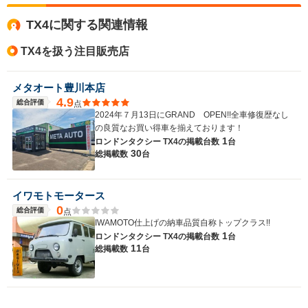
全高
1.63m
TX4に関する関連情報
TX4を扱う注目販売店
全幅
サイズ
1.61m
全長
(全長x全幅x全高)
メタオート豊川本店
4.11m
4.9
総合評価
点
2024年７月13日にGRAND OPEN!!全車修復歴なし
の良質なお買い得車を揃えております！
1
ロンドンタクシー TX4の
掲載台数
台
ホイールベース
30
総掲載数
台
-m
イワモトモータース
0
総合評価
点
WLTCモード
IWAMOTO仕上げの納車品質自称トップクラス!!
-
燃費
1
ロンドンタクシー TX4の
掲載台数
台
11
総掲載数
台
排気量
1348cc