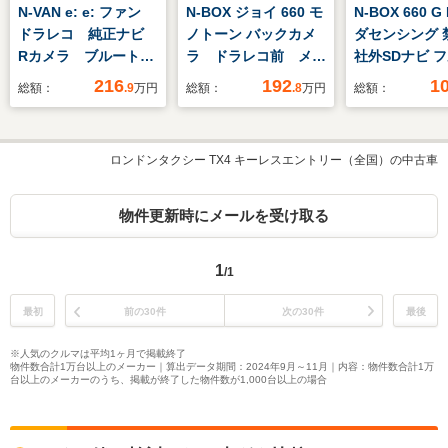
N-VAN e: e: ファン
N-BOX ジョイ 660 モ
N-BOX 660 G
ドラレコ 純正ナビ
ノトーン バックカメ
ダセンシング 
Rカメラ ブルートゥ
ラ ドラレコ前 メモ
社外SDナビ 
ース
リーナビ 両側電動ス
iPod AUX B
216
192
1
総額：
.9
万円
総額：
.8
万円
総額：
ライドドア ETC
ークルコン レ
ープアシスト 
ーナーセンサー
ロンドンタクシー TX4 キーレスエントリー（全国）の中古車
り防止 盗難防
被害軽減 前方
コ バックモニ
物件更新時にメールを受け取る
ルトインETC 
ート
1
/1
最初
前の30件
次の30件
最後
※人気のクルマは平均1ヶ月で掲載終了
物件数合計1万台以上のメーカー｜算出データ期間：2024年9月～11月｜内容：物件数合計1万
台以上のメーカーのうち、掲載が終了した物件数が1,000台以上の場合