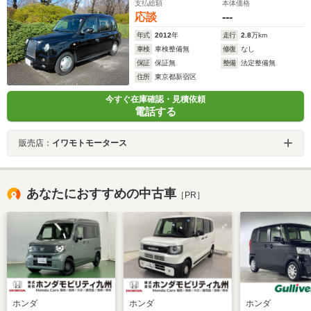
支払総額
本体価格
応談
---
年式
2012
年
走行
2.8
万km
車検
車検整備無
修復
なし
保証
保証無
整備
法定整備無
住所
東京都新宿区
今すぐ在庫確認・見積依頼
電話する
販売店：
イワモトモータース
あなたにおすすめの中古車
［PR］
ホンダ
ホンダ
ホンダ