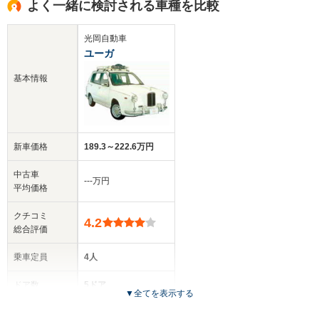
よく一緒に検討される車種を比較
光岡自動車
ユーガ
基本情報
新車価格
189.3～222.6万円
中古車
‐‐‐万円
平均価格
クチコミ
4.2
総合評価
乗車定員
4人
ドア数
5ドア
▼
全てを表示する