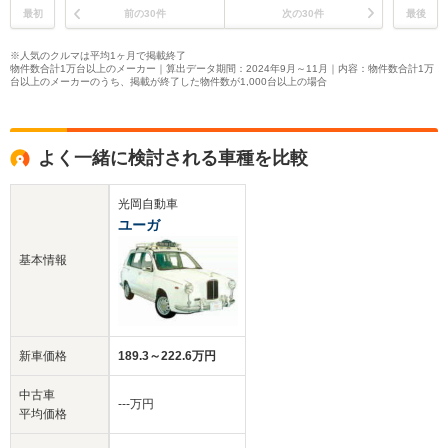
最初
前の30件
次の30件
最後
※人気のクルマは平均1ヶ月で掲載終了
物件数合計1万台以上のメーカー｜算出データ期間：2024年9月～11月｜内容：物件数合計1万
台以上のメーカーのうち、掲載が終了した物件数が1,000台以上の場合
よく一緒に検討される車種を比較
光岡自動車
ユーガ
基本情報
新車価格
189.3～222.6万円
中古車
‐‐‐万円
平均価格