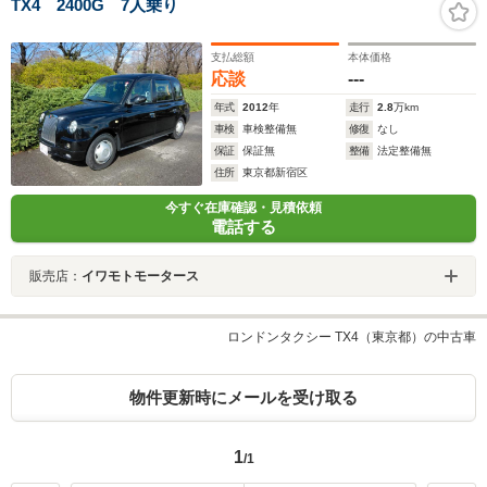
TX4 2400G 7人乗り
支払総額
本体価格
応談
---
年式
2012
年
走行
2.8
万km
車検
車検整備無
修復
なし
保証
保証無
整備
法定整備無
住所
東京都新宿区
今すぐ在庫確認・見積依頼
電話する
販売店：
イワモトモータース
ロンドンタクシー TX4（東京都）の中古車
物件更新時にメールを受け取る
1
/1