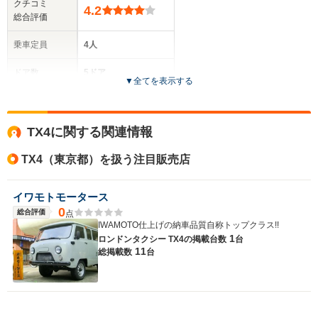
クチコミ
4.2
総合評価
乗車定員
4人
ドア数
5ドア
▼
全てを表示する
全高
1.63m
TX4に関する関連情報
TX4（東京都）を扱う注目販売店
全幅
サイズ
1.61m
全長
(全長x全幅x全高)
イワモトモータース
4.11m
0
総合評価
点
IWAMOTO仕上げの納車品質自称トップクラス!!
1
ロンドンタクシー TX4の
掲載台数
台
11
総掲載数
台
ホイールベース
-m