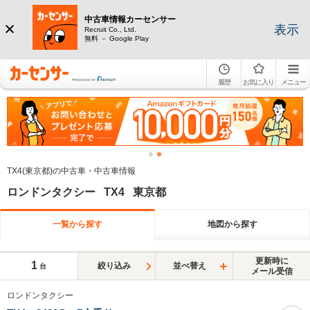
中古車情報カーセンサー
表示
Recruit Co., Ltd.
無料 － Google Play
履歴
お気に入り
メニュー
TX4(東京都)の中古車・中古車情報
ロンドンタクシー TX4 東京都
一覧から探す
地図から探す
更新時に
1
絞り込み
並べ替え
台
メール受信
ロンドンタクシー