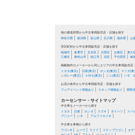
他の都道府県から中古車両販売店・店舗を探す
神奈川県
新潟県
富山県
石川県
福井県
山
市区町村から中古車両販売店・店舗を探す
稲城市
多摩市
文京区
大田区
台東区
東久
江東区
東村山市
狛江市
北区
千代田区
板
掲載物件のメーカーから同じエリアの中古車両販売店
トヨタ(東京)
日産(東京)
ホンダ(東京)
マツダ(東
シボレー(東京)
ＡＭＧ(東京)
ミニ(東京)
いすゞ(
お店の条件から中古車両販売店・店舗を探す
フェアイベント情報あり
スタッフ情報あり
買取
カーセンサー・サイトマップ
中古車をメーカーから探す
トヨタ
日産
ホンダ
スズキ
ダイハツ
スバ
プジョー
いすゞ
アルファロメオ
中古車を車種から探す
ワゴンR
ムーヴ
ライフ
ステップワゴン
オデ
セレナ
bB
アルト
パジェロミニ