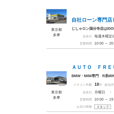
自社ローン専門店
じしゃロン国分寺店はID
東京都
多摩
毎週木曜定
定休日
10:00 ～ 
営業時間
ＡＵＴＯ ＦＲＥ
BMW・MINI専門 R系M
18
クチコミ件数
件
総合評
東京都
月曜日 ・
定休日
多摩
10:00 ～ 
営業時間
お店の情報
スタッフ