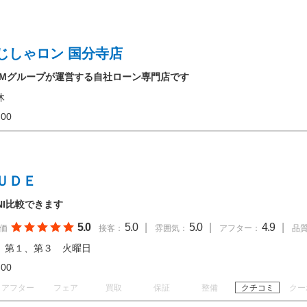
じしゃロン 国分寺店
OMグループが運営する自社ローン専門店です
休
20:00
ＵＤＥ
INI比較できます
5.0
5.0
|
5.0
|
4.9
|
価
接客：
雰囲気：
アフター：
品
 第１、第３ 火曜日
19:00
アフター
フェア
買取
保証
整備
クチコミ
クー