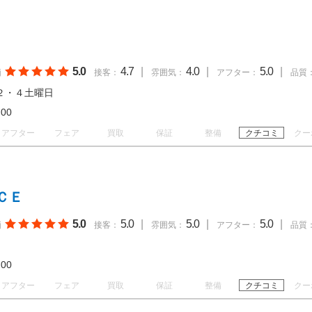
5.0
4.7
|
4.0
|
5.0
|
価
接客：
雰囲気：
アフター：
品質
２・４土曜日
18:00
アフター
フェア
買取
保証
整備
クチコミ
クー
ＣＥ
5.0
5.0
|
5.0
|
5.0
|
価
接客：
雰囲気：
アフター：
品質
19:00
アフター
フェア
買取
保証
整備
クチコミ
クー