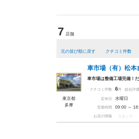
7
店舗
元の並び順に戻す
クチコミ件数
車市場（有）松本
車市場は整備工場完備！
6
クチコミ件数
件
総合評
東京都
水曜日
定休日
多摩
09:00 ～ 
営業時間
お店の情報
スタッフ