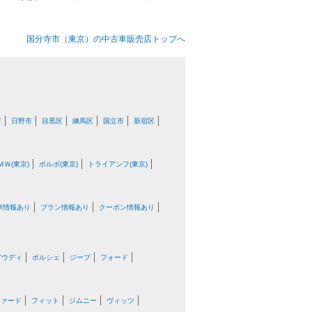
国分寺市（東京）の中古車販売店トップへ
市
日野市
目黒区
練馬区
国立市
新宿区
ＭＷ(東京)
ボルボ(東京)
トライアンフ(東京)
車情報あり
プラン情報あり
クーポン情報あり
アウディ
ポルシェ
ジープ
フォード
ファード
フィット
ジムニー
ヴィッツ