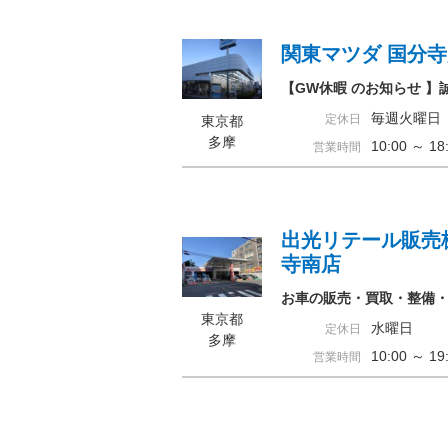
関東マツダ 国分
【GW休暇 のお知らせ 】
毎週火曜日
定休日
東京都
多摩
10:00 ～ 
営業時間
出光リテール販売
寺南店
お車の販売・買取・整備
東京都
水曜日
定休日
多摩
10:00 ～ 
営業時間