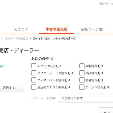
国分寺市（
カタログ
中古車販売店
保険/ローン/他
店
>
東京の中古車販売店
>
国分寺市（東京）の中古車販売店一覧
売店・ディーラー
お店の条件
スタッフ紹介あり
買取情報あり
寺市
アフターサービス情報あり
保証情報あり
フェアイベント情報あり
整備情報あり
お店のクチコミ掲載あり
クーポン情報あり
選択する
フリーワード検索