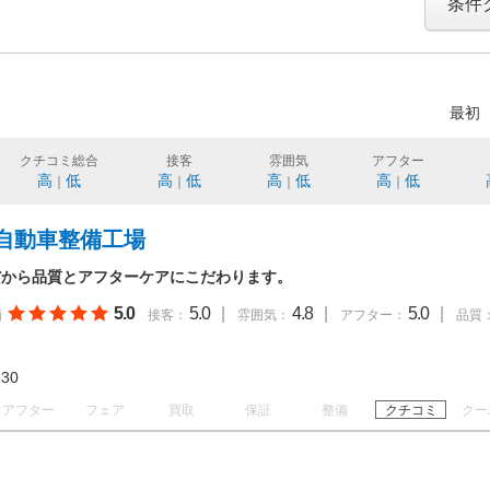
条件
最初
クチコミ総合
接客
雰囲気
アフター
高
低
高
低
高
低
高
低
｜
｜
｜
｜
自動車整備工場
だから品質とアフターケアにこだわります。
5.0
5.0
|
4.8
|
5.0
|
価
接客：
雰囲気：
アフター：
品質
18:30
アフター
フェア
買取
保証
整備
クチコミ
クー