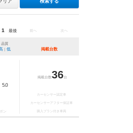
クリア
検索する
1
最後
前へ
次へ
品質
高
低
掲載台数
｜
36
掲載台数
台
5.0
：
カーセンサー認定車
カーセンサーアフター保証車
ポン
購入プラン付き車両