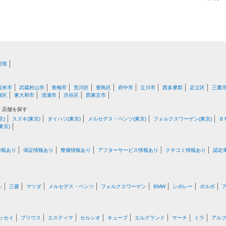
梨県
留米市
武蔵村山市
青梅市
荒川区
豊島区
府中市
立川市
西多摩郡
足立区
三鷹
橋区
東大和市
清瀬市
渋谷区
西東京市
・店舗を探す
京)
スズキ(東京)
ダイハツ(東京)
メルセデス・ベンツ(東京)
フォルクスワーゲン(東京)
Ｂ
東京)
情報あり
保証情報あり
整備情報あり
アフターサービス情報あり
クチコミ情報あり
認定
ル
三菱
マツダ
メルセデス・ベンツ
フォルクスワーゲン
BMW
シボレー
ボルボ
ッセイ
プリウス
エスティマ
セルシオ
キューブ
エルグランド
マーチ
ミラ
アル