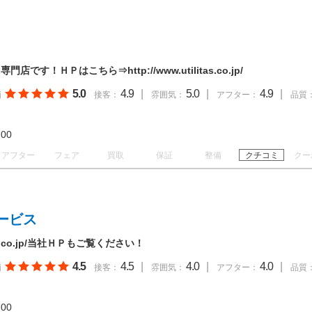
す！ＨＰはこちら⇒http://www.utilitas.co.jp/
5.0
4.9
|
5.0
|
4.9
|
価
接客：
雰囲気：
アフター：
品質
19:00
アフター
フェア
買取
保証
整備
クチコミ
クー
ービス
auto.co.jp/当社ＨＰもご覧ください！
4.5
4.5
|
4.0
|
4.0
|
価
接客：
雰囲気：
アフター：
品質
18:00