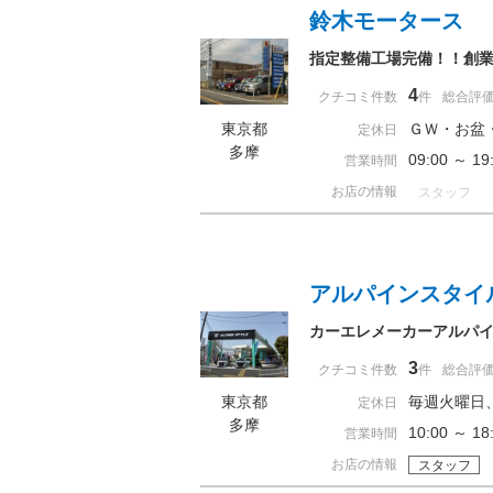
鈴木モータース
指定整備工場完備！！創業
4
クチコミ件数
件
総合評
東京都
ＧＷ・お盆
定休日
多摩
09:00 ～ 
営業時間
お店の情報
スタッフ
アルパインスタイ
カーエレメーカーアルパ
3
クチコミ件数
件
総合評
東京都
毎週火曜日
定休日
多摩
10:00 ～ 
営業時間
お店の情報
スタッフ