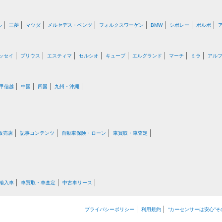
ル
三菱
マツダ
メルセデス・ベンツ
フォルクスワーゲン
BMW
シボレー
ボルボ
ッセイ
プリウス
エスティマ
セルシオ
キューブ
エルグランド
マーチ
ミラ
アル
甲信越
中国
四国
九州・沖縄
販売店
記事コンテンツ
自動車保険・ローン
車買取・車査定
輸入車
車買取・車査定
中古車リース
プライバシーポリシー
利用規約
“カーセンサーは安心”そ