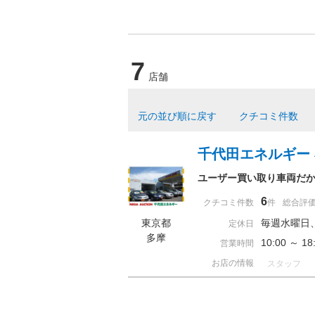
7
店舗
元の並び順に戻す
クチコミ件数
千代田エネルギー
ユーザー買い取り車両だ
6
クチコミ件数
件
総合評
東京都
毎週水曜日
定休日
多摩
10:00 ～ 
営業時間
お店の情報
スタッフ