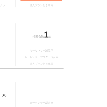
ポン
購入プラン付き車両
1
掲載台数
台
カーセンサー認定車
カーセンサーアフター保証車
購入プラン付き車両
3.8
：
カーセンサー認定車