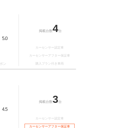
4
掲載台数
台
5.0
：
カーセンサー認定車
カーセンサーアフター保証車
ポン
購入プラン付き車両
3
掲載台数
台
4.5
：
カーセンサー認定車
カーセンサーアフター保証車