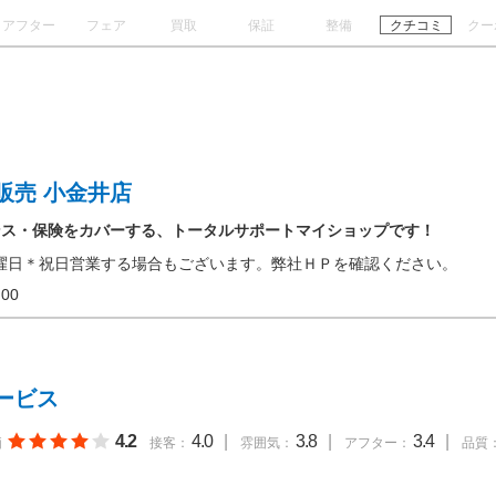
アフター
フェア
買取
保証
整備
クチコミ
クー
販売 小金井店
ンス・保険をカバーする、トータルサポートマイショップです！
曜日＊祝日営業する場合もございます。弊社ＨＰを確認ください。
18:00
ービス
4.2
4.0
|
3.8
|
3.4
|
価
接客：
雰囲気：
アフター：
品質