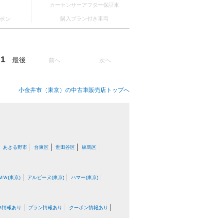
カーセンサーアフター保証車
ポン
購入プラン付き車両
1
最後
前へ
次へ
小金井市（東京）の中古車販売店トップへ
あきる野市
台東区
世田谷区
練馬区
ＭＷ(東京)
アルピーヌ(東京)
ハマー(東京)
車情報あり
プラン情報あり
クーポン情報あり