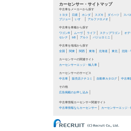
カーセンサー・サイトマップ
中古車をメーカーから探す
トヨタ
日産
ホンダ
スズキ
ダイハツ
スバ
プジョー
いすゞ
アルファロメオ
中古車を車種から探す
ワゴンR
ムーヴ
ライフ
ステップワゴン
オデ
セレナ
bB
アルト
パジェロミニ
中古車を地域から探す
全国
関東
関西
東海
北海道
東北
北陸・
カーセンサーの関連サイト
カーセンサーエッジ・輸入車
カーセンサーのサービス
中古車
販売店クチコミ
自動車カタログ
中古車
その他
広告掲載のお申し込み
中古車情報カーセンサー関連サイト
中古車情報ならカーセンサー
カーセンサーエッジ・