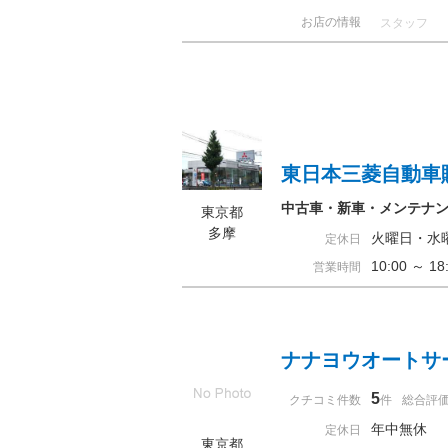
お店の情報
スタッフ
東日本三菱自動車
中古車・新車・メンテナ
東京都
多摩
火曜日・水
定休日
10:00 ～ 
営業時間
ナナヨウオートサ
5
クチコミ件数
件
総合評
年中無休
定休日
東京都