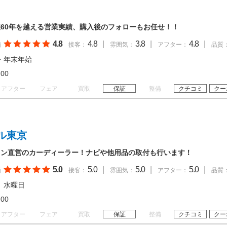
60年を越える営業実績、購入後のフォローもお任せ！！
4.8
4.8
|
3.8
|
4.8
|
価
接客：
雰囲気：
アフター：
品質
・年末年始
19:00
アフター
フェア
買取
保証
整備
クチコミ
クー
ル東京
イン直営のカーディーラー！ナビや他用品の取付も行います！
5.0
5.0
|
5.0
|
5.0
|
価
接客：
雰囲気：
アフター：
品質
、水曜日
18:00
アフター
フェア
買取
保証
整備
クチコミ
クー