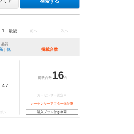
クリア
検索する
1
最後
前へ
次へ
品質
高
低
掲載台数
｜
16
掲載台数
台
4.7
：
カーセンサー認定車
カーセンサーアフター保証車
ポン
購入プラン付き車両