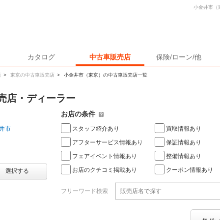
小金井市（
カタログ
中古車販売店
保険/ローン/他
店
>
東京の中古車販売店
>
小金井市（東京）の中古車販売店一覧
売店・ディーラー
お店の条件
スタッフ紹介あり
買取情報あり
井市
アフターサービス情報あり
保証情報あり
フェアイベント情報あり
整備情報あり
お店のクチコミ掲載あり
クーポン情報あり
選択する
フリーワード検索