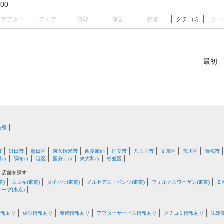
20:00
アフター
フェア
買取
保証
整備
クチコミ
クー
最初
梨県
市
町田市
墨田区
東久留米市
西多摩郡
国立市
八王子市
文京区
荒川区
青梅市
野市
調布市
港区
国分寺市
東大和市
杉並区
・店舗を探す
京)
スズキ(東京)
ダイハツ(東京)
メルセデス・ベンツ(東京)
フォルクスワーゲン(東京)
Ｂ
サーブ(東京)
情報あり
保証情報あり
整備情報あり
アフターサービス情報あり
クチコミ情報あり
認定