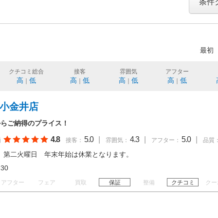
条件
最初
クチコミ総合
接客
雰囲気
アフター
高
低
高
低
高
低
高
低
｜
｜
｜
｜
 小金井店
からご納得のプライス！
4.8
5.0
|
4.3
|
5.0
|
価
接客：
雰囲気：
アフター：
品質
、第二火曜日 年末年始は休業となります。
18:30
アフター
フェア
買取
保証
整備
クチコミ
クー