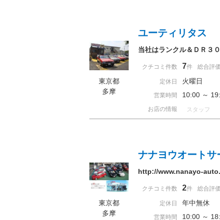
ユーティリタス
当社はランクル＆ＤＲ３０専門店で
7
クチコミ件数
件
総合評
東京都
火曜日
定休日
多摩
10:00 ～ 
営業時間
お店の情報
スタッフ
ナナヨウオートサ
http://www.nanayo-
2
クチコミ件数
件
総合評
東京都
年中無休
定休日
多摩
10:00 ～ 
営業時間