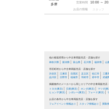
10:00 ～ 
営業時間
多摩
お店の情報
スタッフ
他の都道府県から中古車両販売店・店舗を探す
神奈川県
新潟県
富山県
石川県
福井県
山
市区町村から中古車両販売店・店舗を探す
渋谷区
江東区
目黒区
足立区
狛江市
三鷹
品川区
日野市
稲城市
羽村市
府中市
武蔵
掲載物件のメーカーから同じエリアの中古車両販売店
トヨタ(東京)
日産(東京)
ホンダ(東京)
マツダ(東
ヒョンデ(東京)
シボレー(東京)
フォード(東京)
お店の条件から中古車両販売店・店舗を探す
フェアイベント情報あり
スタッフ情報あり
買取