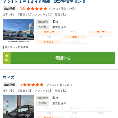
Ｖｏｌｋｓｗａｇｅｎ福生 認定中古車センター
4.8
（クチコミ件数：
59
件）
総合評価
4.8
4.7
4.7
4.8
接客：
雰囲気：
アフター：
品質：
45
掲載台数
台
所在地
東京都 多摩
スタッフ
アフター
フェア
買取
保証
整備
クチコミ
クーポン
購入プラン付き車両
無
電話する
料
ウィズ
5
（クチコミ件数：
25
件）
総合評価
4.9
4.8
4.8
4.9
接客：
雰囲気：
アフター：
品質：
31
掲載台数
台
所在地
東京都 多摩
スタッフ
アフター
フェア
買取
保証
整備
クチコミ
クーポン