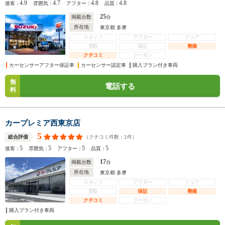
4.9
4.7
4.8
4.8
接客：
雰囲気：
アフター：
品質：
25
掲載台数
台
所在地
東京都 多摩
スタッフ
アフター
フェア
買取
保証
整備
クチコミ
クーポン
カーセンサーアフター保証車
カーセンサー認定車
購入プラン付き車両
無
電話する
料
カープレミア西東京店
5
（クチコミ件数：
1
件）
総合評価
5
5
5
5
接客：
雰囲気：
アフター：
品質：
17
掲載台数
台
所在地
東京都 多摩
スタッフ
アフター
フェア
買取
保証
整備
クチコミ
クーポン
購入プラン付き車両