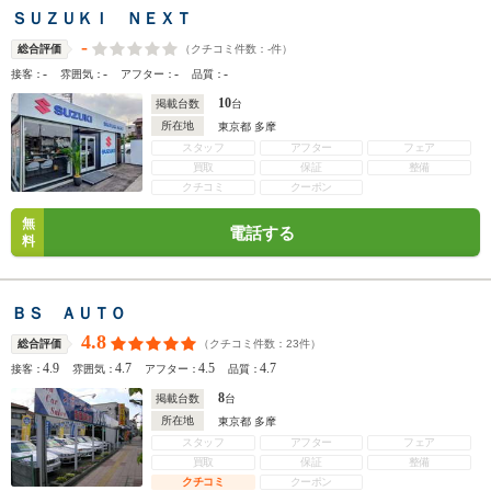
ＳＵＺＵＫＩ ＮＥＸＴ
-
（クチコミ件数：
-
件）
総合評価
-
-
-
-
接客：
雰囲気：
アフター：
品質：
10
掲載台数
台
所在地
東京都 多摩
スタッフ
アフター
フェア
買取
保証
整備
クチコミ
クーポン
無
電話する
料
ＢＳ ＡＵＴＯ
4.8
（クチコミ件数：
23
件）
総合評価
4.9
4.7
4.5
4.7
接客：
雰囲気：
アフター：
品質：
8
掲載台数
台
所在地
東京都 多摩
スタッフ
アフター
フェア
買取
保証
整備
クチコミ
クーポン