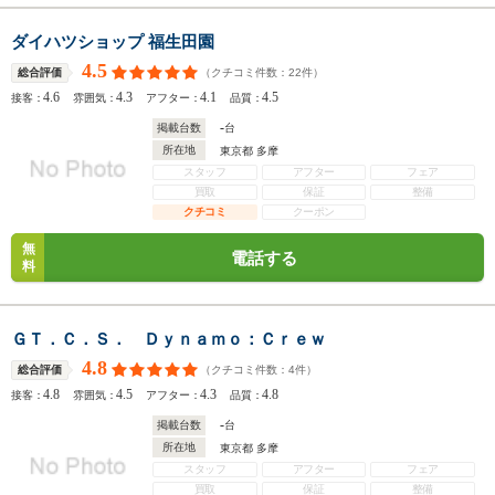
ダイハツショップ 福生田園
4.5
（クチコミ件数：
22
件）
総合評価
4.6
4.3
4.1
4.5
接客：
雰囲気：
アフター：
品質：
-
掲載台数
台
所在地
東京都 多摩
スタッフ
アフター
フェア
買取
保証
整備
クチコミ
クーポン
無
電話する
料
ＧＴ．Ｃ．Ｓ． Ｄｙｎａｍｏ：Ｃｒｅｗ
4.8
（クチコミ件数：
4
件）
総合評価
4.8
4.5
4.3
4.8
接客：
雰囲気：
アフター：
品質：
-
掲載台数
台
所在地
東京都 多摩
スタッフ
アフター
フェア
買取
保証
整備