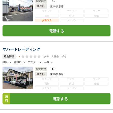
15
掲載台数
台
所在地
東京都 多摩
スタッフ
アフター
フェア
買取
保証
整備
クチコミ
クーポン
電話する
マハートレーディング
-
（クチコミ件数：
-
件）
総合評価
-
-
-
-
接客：
雰囲気：
アフター：
品質：
11
掲載台数
台
所在地
東京都 多摩
スタッフ
アフター
フェア
買取
保証
整備
クチコミ
クーポン
無
電話する
料