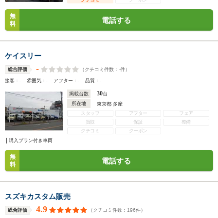
無
電話する
料
ケイスリー
-
（クチコミ件数：
-
件）
総合評価
-
-
-
-
接客：
雰囲気：
アフター：
品質：
30
掲載台数
台
所在地
東京都 多摩
スタッフ
アフター
フェア
買取
保証
整備
クチコミ
クーポン
購入プラン付き車両
無
電話する
料
スズキカスタム販売
4.9
（クチコミ件数：
196
件）
総合評価