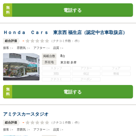
無
電話する
料
Ｈｏｎｄａ Ｃａｒｓ 東京西 福生店（認定中古車取扱店）
-
（クチコミ件数：
-
件）
総合評価
-
-
-
-
接客：
雰囲気：
アフター：
品質：
8
掲載台数
台
所在地
東京都 多摩
スタッフ
アフター
フェア
買取
保証
整備
クチコミ
クーポン
無
電話する
料
アミテスカースタジオ
-
（クチコミ件数：
-
件）
総合評価
-
-
-
-
接客：
雰囲気：
アフター：
品質：