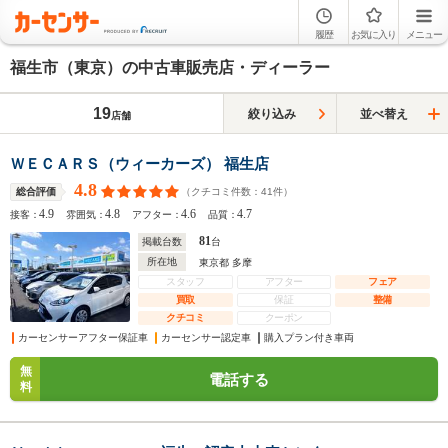
履歴
お気に入り
メニュー
福生市（東京）の中古車販売店・ディーラー
19
絞り込み
並べ替え
店舗
ＷＥＣＡＲＳ（ウィーカーズ） 福生店
4.8
（クチコミ件数：
41
件）
総合評価
4.9
4.8
4.6
4.7
接客：
雰囲気：
アフター：
品質：
81
掲載台数
台
所在地
東京都 多摩
スタッフ
アフター
フェア
買取
保証
整備
クチコミ
クーポン
カーセンサーアフター保証車
カーセンサー認定車
購入プラン付き車両
無
電話する
料