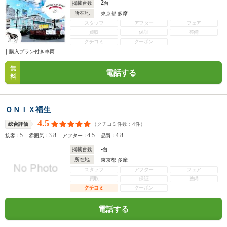
2
掲載台数
台
所在地
東京都 多摩
スタッフ
アフター
フェア
買取
保証
整備
クチコミ
クーポン
購入プラン付き車両
無
電話する
料
ＯＮＩＸ福生
4.5
（クチコミ件数：
4
件）
総合評価
5
3.8
4.5
4.8
接客：
雰囲気：
アフター：
品質：
-
掲載台数
台
所在地
東京都 多摩
スタッフ
アフター
フェア
買取
保証
整備
クチコミ
クーポン
電話する