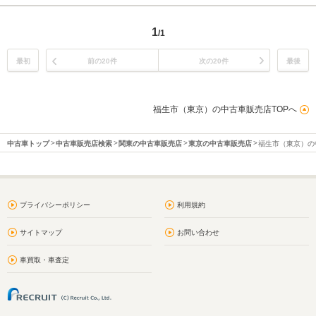
1
/1
最初
前の20件
次の20件
最後
福生市（東京）の中古車販売店TOPへ
中古車トップ
中古車販売店検索
関東の中古車販売店
東京の中古車販売店
福生市（東京）の
プライバシーポリシー
利用規約
サイトマップ
お問い合わせ
車買取・車査定