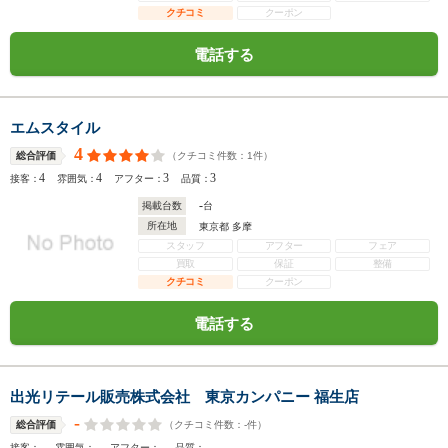
クチコミ
クーポン
電話する
エムスタイル
4
（クチコミ件数：
1
件）
総合評価
4
4
3
3
接客：
雰囲気：
アフター：
品質：
-
掲載台数
台
所在地
東京都 多摩
スタッフ
アフター
フェア
買取
保証
整備
クチコミ
クーポン
電話する
出光リテール販売株式会社 東京カンパニー 福生店
-
（クチコミ件数：
-
件）
総合評価
-
-
-
-
接客：
雰囲気：
アフター：
品質：