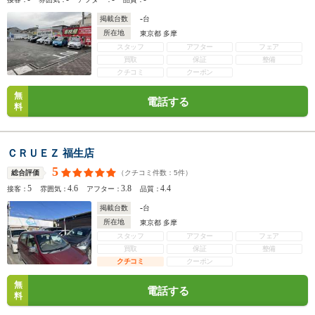
-
掲載台数
台
所在地
東京都 多摩
スタッフ
アフター
フェア
買取
保証
整備
クチコミ
クーポン
無
電話する
料
ＣＲＵＥＺ 福生店
5
（クチコミ件数：
5
件）
総合評価
5
4.6
3.8
4.4
接客：
雰囲気：
アフター：
品質：
-
掲載台数
台
所在地
東京都 多摩
スタッフ
アフター
フェア
買取
保証
整備
クチコミ
クーポン
無
電話する
料