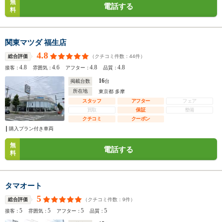
無
電話する
料
関東マツダ 福生店
4.8
（クチコミ件数：
44
件）
総合評価
4.8
4.6
4.8
4.8
接客：
雰囲気：
アフター：
品質：
16
掲載台数
台
所在地
東京都 多摩
スタッフ
アフター
フェア
買取
保証
整備
クチコミ
クーポン
購入プラン付き車両
無
電話する
料
タマオート
5
（クチコミ件数：
9
件）
総合評価
5
5
5
5
接客：
雰囲気：
アフター：
品質：