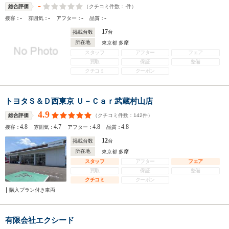
-
（クチコミ件数：
-
件）
総合評価
-
-
-
-
接客：
雰囲気：
アフター：
品質：
17
掲載台数
台
所在地
東京都 多摩
スタッフ
アフター
フェア
買取
保証
整備
クチコミ
クーポン
トヨタＳ＆Ｄ西東京 Ｕ－Ｃａｒ武蔵村山店
4.9
（クチコミ件数：
142
件）
総合評価
4.8
4.7
4.8
4.8
接客：
雰囲気：
アフター：
品質：
12
掲載台数
台
所在地
東京都 多摩
スタッフ
アフター
フェア
買取
保証
整備
クチコミ
クーポン
購入プラン付き車両
有限会社エクシード