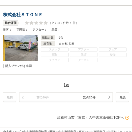
株式会社ＳＴＯＮＥ
-
（クチコミ件数：
-
件）
総合評価
-
-
-
-
接客：
雰囲気：
アフター：
品質：
6
掲載台数
台
所在地
東京都 多摩
スタッフ
アフター
フェア
買取
保証
整備
クチコミ
クーポン
購入プラン付き車両
1
/3
最初
前の20件
次の20件
最後
武蔵村山市（東京）の中古車販売店TOPへ
中古車トップ
中古車販売店検索
関東の中古車販売店
東京の中古車販売店
武蔵村山市（東京