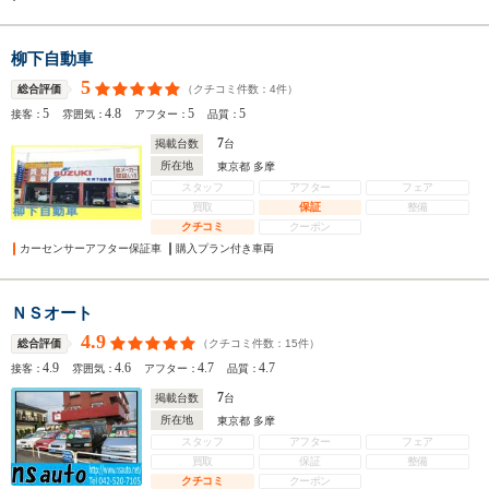
柳下自動車
5
（クチコミ件数：
4
件）
総合評価
5
4.8
5
5
接客：
雰囲気：
アフター：
品質：
7
掲載台数
台
所在地
東京都 多摩
スタッフ
アフター
フェア
買取
保証
整備
クチコミ
クーポン
カーセンサーアフター保証車
購入プラン付き車両
ＮＳオート
4.9
（クチコミ件数：
15
件）
総合評価
4.9
4.6
4.7
4.7
接客：
雰囲気：
アフター：
品質：
7
掲載台数
台
所在地
東京都 多摩
スタッフ
アフター
フェア
買取
保証
整備
クチコミ
クーポン