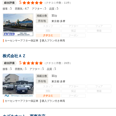
5
（クチコミ件数：
11
件）
総合評価
5
4.7
5
5
接客：
雰囲気：
アフター：
品質：
11
掲載台数
台
所在地
東京都 多摩
スタッフ
アフター
フェア
買取
保証
整備
クチコミ
クーポン
カーセンサーアフター保証車
購入プラン付き車両
株式会社ＡＺ
5
（クチコミ件数：
26
件）
総合評価
5
5
5
5
接客：
雰囲気：
アフター：
品質：
11
掲載台数
台
所在地
東京都 多摩
スタッフ
アフター
フェア
買取
保証
整備
クチコミ
クーポン
カーセンサーアフター保証車
購入プラン付き車両