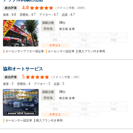
4.8
（クチコミ件数：
26
件）
総合評価
4.8
4.7
4.7
4.7
接客：
雰囲気：
アフター：
品質：
10
掲載台数
台
所在地
東京都 多摩
スタッフ
アフター
フェア
買取
保証
整備
クチコミ
クーポン
カーセンサーアフター保証車
カーセンサー認定車
購入プラン付き車両
協和オートサービス
5
（クチコミ件数：
1
件）
総合評価
5
4
5
5
接客：
雰囲気：
アフター：
品質：
10
掲載台数
台
所在地
東京都 多摩
スタッフ
アフター
フェア
買取
保証
整備
クチコミ
クーポン
カーセンサー認定車
購入プラン付き車両