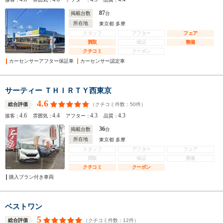
87
掲載台数
台
所在地
東京都 多摩
スタッフ
アフター
フェア
買取
保証
整備
クチコミ
クーポン
カーセンサーアフター保証車
カーセンサー認定車
サーティー ＴＨＩＲＴＹ西東京
4.6
（クチコミ件数：
50
件）
総合評価
4.6
4.4
4.3
4.3
接客：
雰囲気：
アフター：
品質：
36
掲載台数
台
所在地
東京都 多摩
スタッフ
アフター
フェア
買取
保証
整備
クチコミ
クーポン
購入プラン付き車両
ベストワン
5
（クチコミ件数：
12
件）
総合評価