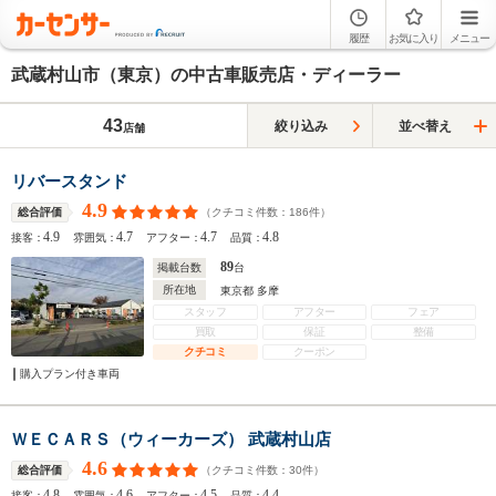
履歴
お気に入り
メニュー
武蔵村山市（東京）の中古車販売店・ディーラー
43
絞り込み
並べ替え
店舗
リバースタンド
4.9
（クチコミ件数：
186
件）
総合評価
4.9
4.7
4.7
4.8
接客：
雰囲気：
アフター：
品質：
89
掲載台数
台
所在地
東京都 多摩
スタッフ
アフター
フェア
買取
保証
整備
クチコミ
クーポン
購入プラン付き車両
ＷＥＣＡＲＳ（ウィーカーズ） 武蔵村山店
4.6
（クチコミ件数：
30
件）
総合評価
4.8
4.6
4.5
4.4
接客：
雰囲気：
アフター：
品質：