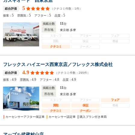
カズキオート 西東京店
5
（クチコミ件数：
1
件）
総合評価
5
5
5
5
接客：
雰囲気：
アフター：
品質：
11
掲載台数
台
所在地
東京都 多摩
スタッフ
アフター
フェア
買取
保証
整備
クチコミ
クーポン
フレックス ハイエース西東京店／フレックス株式会社
4.9
（クチコミ件数：
295
件）
総合評価
4.9
4.9
4.8
4.9
接客：
雰囲気：
アフター：
品質：
11
掲載台数
台
所在地
東京都 多摩
スタッフ
アフター
フェア
買取
保証
整備
クチコミ
クーポン
カーセンサーアフター保証車
カーセンサー認定車
購入プラン付き車両
アップル武蔵村山店