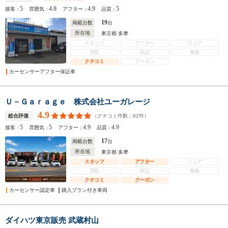
5
4.8
4.9
5
接客：
雰囲気：
アフター：
品質：
19
掲載台数
台
所在地
東京都 多摩
スタッフ
アフター
フェア
買取
保証
整備
クチコミ
クーポン
カーセンサーアフター保証車
Ｕ－Ｇａｒａｇｅ 株式会社ユーガレージ
4.9
（クチコミ件数：
82
件）
総合評価
5
5
4.9
4.9
接客：
雰囲気：
アフター：
品質：
17
掲載台数
台
所在地
東京都 多摩
スタッフ
アフター
フェア
買取
保証
整備
クチコミ
クーポン
カーセンサー認定車
購入プラン付き車両
ダイハツ東京販売 武蔵村山