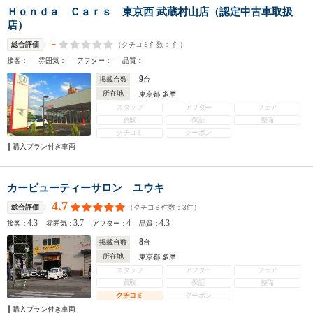
Ｈｏｎｄａ Ｃａｒｓ 東京西 武蔵村山店（認定中古車取扱
店）
-
（クチコミ件数：
-
件）
総合評価
-
-
-
-
接客：
雰囲気：
アフター：
品質：
9
掲載台数
台
所在地
東京都 多摩
スタッフ
アフター
フェア
買取
保証
整備
クチコミ
クーポン
購入プラン付き車両
カービューティーサロン ユウキ
4.7
（クチコミ件数：
3
件）
総合評価
4.3
3.7
4
4.3
接客：
雰囲気：
アフター：
品質：
8
掲載台数
台
所在地
東京都 多摩
スタッフ
アフター
フェア
買取
保証
整備
クチコミ
クーポン
購入プラン付き車両