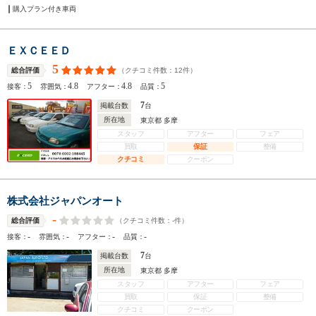
購入プラン付き車両
ＥＸＣＥＥＤ
5
（クチコミ件数：
12
件）
総合評価
5
4.8
4.8
5
接客：
雰囲気：
アフター：
品質：
7
掲載台数
台
所在地
東京都 多摩
スタッフ
アフター
フェア
買取
保証
整備
クチコミ
クーポン
株式会社ジャパンオート
-
（クチコミ件数：
-
件）
総合評価
-
-
-
-
接客：
雰囲気：
アフター：
品質：
7
掲載台数
台
所在地
東京都 多摩
スタッフ
アフター
フェア
買取
保証
整備
クチコミ
クーポン