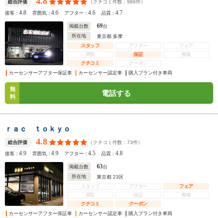
4.8
（クチコミ件数：
986
件）
総合評価
4.8
4.6
4.6
4.7
接客：
雰囲気：
アフター：
品質：
69
掲載台数
台
所在地
東京都 多摩
スタッフ
アフター
フェア
買取
保証
整備
クチコミ
クーポン
カーセンサーアフター保証車
カーセンサー認定車
購入プラン付き車両
無
電話する
料
ｒａｃ ｔｏｋｙｏ
4.8
（クチコミ件数：
73
件）
総合評価
4.9
4.9
4.5
4.8
接客：
雰囲気：
アフター：
品質：
63
掲載台数
台
所在地
東京都 23区
スタッフ
アフター
フェア
買取
保証
整備
クチコミ
クーポン
カーセンサーアフター保証車
カーセンサー認定車
購入プラン付き車両