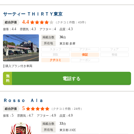
サーティー ＴＨＩＲＴＹ東京
4.4
（クチコミ件数：
43
件）
総合評価
4.4
4.3
4
4.3
接客：
雰囲気：
アフター：
品質：
36
掲載台数
台
所在地
東京都 多摩
スタッフ
アフター
フェア
買取
保証
整備
クチコミ
クーポン
購入プラン付き車両
無
電話する
料
Ｒｏｓｓｏ Ａｌａ
5
（クチコミ件数：
24
件）
総合評価
5
4.7
4.9
4.9
接客：
雰囲気：
アフター：
品質：
33
掲載台数
台
所在地
東京都 23区