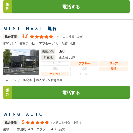
無
電話する
料
ＭＩＮＩ ＮＥＸＴ 亀有
4.8
（クチコミ件数：
28
件）
総合評価
4.7
4.7
4.6
4.8
接客：
雰囲気：
アフター：
品質：
39
掲載台数
台
所在地
東京都 23区
スタッフ
アフター
フェア
買取
保証
整備
クチコミ
クーポン
カーセンサー認定車
購入プラン付き車両
無
電話する
料
ＷＩＮＧ ＡＵＴＯ
5
（クチコミ件数：
34
件）
総合評価
5
4.9
4.8
5
接客：
雰囲気：
アフター：
品質：