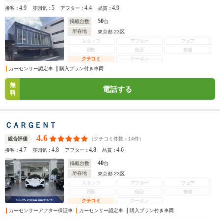
4.9
5
4.4
4.9
接客：
雰囲気：
アフター：
品質：
50
掲載台数
台
所在地
東京都 23区
スタッフ
アフター
フェア
買取
保証
整備
クチコミ
クーポン
カーセンサー認定車
購入プラン付き車両
無
電話する
料
ＣＡＲＧＥＮＴ
4.6
（クチコミ件数：
14
件）
総合評価
4.7
4.8
4.8
4.6
接客：
雰囲気：
アフター：
品質：
40
掲載台数
台
所在地
東京都 23区
スタッフ
アフター
フェア
買取
保証
整備
クチコミ
クーポン
カーセンサーアフター保証車
カーセンサー認定車
購入プラン付き車両