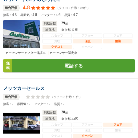
4.8
（クチコミ件数：
89
件）
総合評価
4.8
4.8
4.6
4.7
接客：
雰囲気：
アフター：
品質：
29
掲載台数
台
所在地
東京都 多摩
スタッフ
アフター
フェア
買取
保証
整備
クチコミ
クーポン
カーセンサーアフター保証車
カーセンサー認定車
無
電話する
料
メッツカーセールス
-
（クチコミ件数：
-
件）
総合評価
-
-
-
-
接客：
雰囲気：
アフター：
品質：
28
掲載台数
台
所在地
東京都 23区
スタッフ
アフター
フェア
買取
保証
整備
クチコミ
クーポン