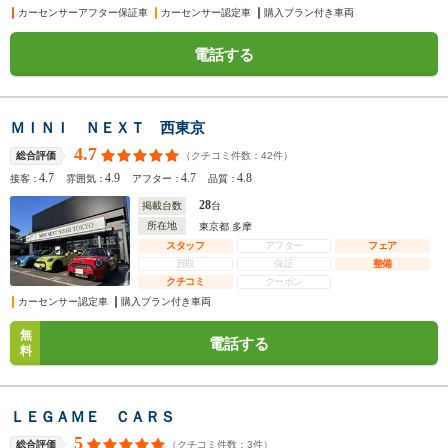
カーセンサーアフター保証車
カーセンサー認定車
購入プラン付き車両
電話する
ＭＩＮＩ ＮＥＸＴ 西東京
4.7
（クチコミ件数：
42
件）
総合評価
4.7
4.9
4.7
4.8
接客：
雰囲気：
アフター：
品質：
28
掲載台数
台
所在地
東京都 多摩
スタッフ
アフター
フェア
買取
保証
整備
クチコミ
クーポン
カーセンサー認定車
購入プラン付き車両
無
電話する
料
ＬＥＧＡＭＥ ＣＡＲＳ
5
（クチコミ件数：
3
件）
総合評価