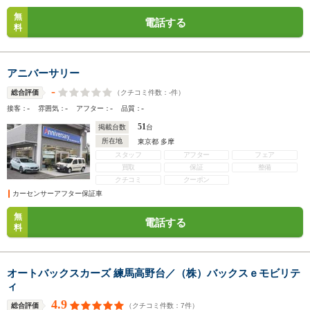
無
電話する
料
アニバーサリー
-
（クチコミ件数：
-
件）
総合評価
-
-
-
-
接客：
雰囲気：
アフター：
品質：
51
掲載台数
台
所在地
東京都 多摩
スタッフ
アフター
フェア
買取
保証
整備
クチコミ
クーポン
カーセンサーアフター保証車
無
電話する
料
オートバックスカーズ 練馬高野台／（株）バックスｅモビリテ
ィ
4.9
（クチコミ件数：
7
件）
総合評価