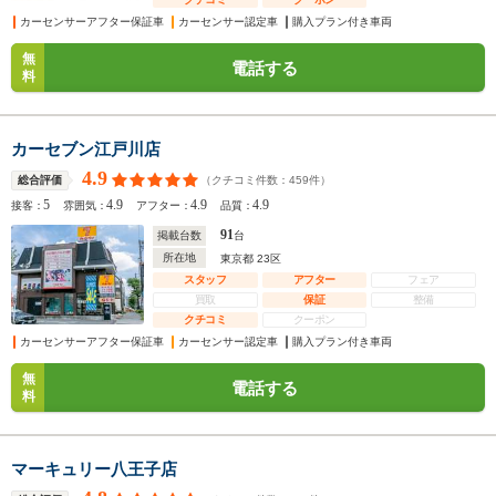
カーセンサーアフター保証車
カーセンサー認定車
購入プラン付き車両
無
電話する
料
カーセブン江戸川店
4.9
（クチコミ件数：
459
件）
総合評価
5
4.9
4.9
4.9
接客：
雰囲気：
アフター：
品質：
91
掲載台数
台
所在地
東京都 23区
スタッフ
アフター
フェア
買取
保証
整備
クチコミ
クーポン
カーセンサーアフター保証車
カーセンサー認定車
購入プラン付き車両
無
電話する
料
マーキュリー八王子店