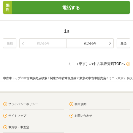
無
電話する
料
1
/5
最初
前の20件
次の20件
最後
ミニ（東京）の中古車販売店TOPへ
中古車トップ
中古車販売店検索
関東の中古車販売店
東京の中古車販売店
ミニ（東京）取扱
プライバシーポリシー
利用規約
サイトマップ
お問い合わせ
車買取・車査定