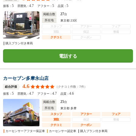
5
4.7
5
5
接客：
雰囲気：
アフター：
品質：
27
掲載台数
台
所在地
東京都 23区
スタッフ
アフター
フェア
買取
保証
整備
クチコミ
クーポン
購入プラン付き車両
電話する
カーセブン多摩永山店
4.6
（クチコミ件数：
7
件）
総合評価
5
4.7
4.7
4.6
接客：
雰囲気：
アフター：
品質：
25
掲載台数
台
所在地
東京都 多摩
スタッフ
アフター
フェア
買取
保証
整備
クチコミ
クーポン
カーセンサーアフター保証車
カーセンサー認定車
購入プラン付き車両