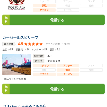
スタッフ
アフター
フェア
買取
保証
整備
クチコミ
クーポン
無
電話する
料
カーセールスビリーブ
4.9
（クチコミ件数：
100
件）
総合評価
4.9
4.9
4.9
4.8
接客：
雰囲気：
アフター：
品質：
32
掲載台数
台
所在地
東京都 多摩
スタッフ
アフター
フェア
買取
保証
整備
クチコミ
クーポン
購入プラン付き車両
無
電話する
料
ガリバー 八王子めじろ台店