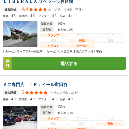
ＬＩＢＥＲＡＬＡ リベラーラお台場
4.4
（クチコミ件数：
37
件）
総合評価
4.5
4.6
4.3
4.4
接客：
雰囲気：
アフター：
品質：
146
掲載台数
台
所在地
東京都 23区
スタッフ
アフター
フェア
買取
保証
整備
クチコミ
クーポン
カーセンサーアフター保証車
カーセンサー認定車
購入プラン付き車両
無
電話する
料
ミニ専門店 ｉＲ：イール世田谷
5
（クチコミ件数：
208
件）
総合評価
4.9
4.9
4.9
4.9
接客：
雰囲気：
アフター：
品質：
130
掲載台数
台
所在地
東京都 23区
スタッフ
アフター
フェア
買取
保証
整備
クチコミ
クーポン