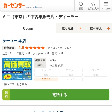
履歴
お気に入り
メニュー
ミニ（東京）の中古車販売店・ディーラー
85
絞り込み
並べ替え
店舗
ケーユー 本店
4.8
（クチコミ件数：
351
件）
総合評価
4.8
4.8
4.8
4.8
接客：
雰囲気：
アフター：
品質：
724
掲載台数
台
所在地
東京都 多摩
スタッフ
アフター
フェア
買取
保証
整備
クチコミ
クーポン
購入プラン付き車両
無
電話する
料