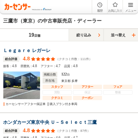
履歴
お気に入り
メニュー
三鷹市（東京）の中古車販売店・ディーラー
19
絞り込み
並べ替え
店舗
Ｌｅｇａｒｅ レガーレ
4.8
（クチコミ件数：
111
件）
総合評価
4.8
4.8
4.7
4.8
接客：
雰囲気：
アフター：
品質：
122
掲載台数
台
所在地
東京都 多摩
スタッフ
アフター
フェア
買取
保証
整備
クチコミ
クーポン
カーセンサーアフター保証車
購入プラン付き車両
ホンダカーズ東京中央 Ｕ－Ｓｅｌｅｃｔ三鷹
4.8
（クチコミ件数：
87
件）
総合評価
4.8
4.8
4.6
4.7
接客：
雰囲気：
アフター：
品質：