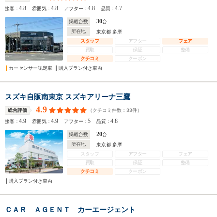
4.8
4.8
4.8
4.7
接客：
雰囲気：
アフター：
品質：
30
掲載台数
台
所在地
東京都 多摩
スタッフ
アフター
フェア
買取
保証
整備
クチコミ
クーポン
カーセンサー認定車
購入プラン付き車両
スズキ自販南東京 スズキアリーナ三鷹
4.9
（クチコミ件数：
33
件）
総合評価
4.9
4.9
5
4.8
接客：
雰囲気：
アフター：
品質：
20
掲載台数
台
所在地
東京都 多摩
スタッフ
アフター
フェア
買取
保証
整備
クチコミ
クーポン
購入プラン付き車両
ＣＡＲ ＡＧＥＮＴ カーエージェント