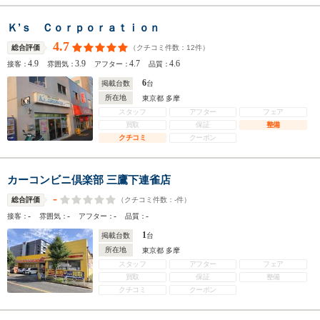
Ｋ’ｓ Ｃｏｒｐｏｒａｔｉｏｎ
4.7
（クチコミ件数：
12
件）
総合評価
4.9
3.9
4.7
4.6
接客：
雰囲気：
アフター：
品質：
6
掲載台数
台
所在地
東京都 多摩
スタッフ
アフター
フェア
買取
保証
整備
クチコミ
クーポン
カーコンビニ倶楽部 三鷹下連雀店
-
（クチコミ件数：
-
件）
総合評価
-
-
-
-
接客：
雰囲気：
アフター：
品質：
1
掲載台数
台
所在地
東京都 多摩
スタッフ
アフター
フェア
買取
保証
整備
クチコミ
クーポン