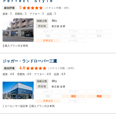
Ｐｅｒｆｅｃｔ Ｓｔｙｌｅ
5
（クチコミ件数：
3
件）
総合評価
5
5
5
5
接客：
雰囲気：
アフター：
品質：
10
掲載台数
台
所在地
東京都 多摩
スタッフ
アフター
フェア
買取
保証
整備
クチコミ
クーポン
購入プラン付き車両
ジャガー・ランドローバー三鷹
4.8
（クチコミ件数：
26
件）
総合評価
4.8
4.9
4.9
4.9
接客：
雰囲気：
アフター：
品質：
10
掲載台数
台
所在地
東京都 多摩
スタッフ
アフター
フェア
買取
保証
整備
クチコミ
クーポン
カーセンサー認定車
購入プラン付き車両