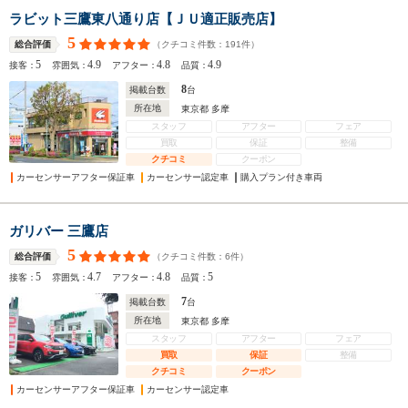
ラビット三鷹東八通り店【ＪＵ適正販売店】
5
（クチコミ件数：
191
件）
総合評価
5
4.9
4.8
4.9
接客：
雰囲気：
アフター：
品質：
8
掲載台数
台
所在地
東京都 多摩
スタッフ
アフター
フェア
買取
保証
整備
クチコミ
クーポン
カーセンサーアフター保証車
カーセンサー認定車
購入プラン付き車両
ガリバー 三鷹店
5
（クチコミ件数：
6
件）
総合評価
5
4.7
4.8
5
接客：
雰囲気：
アフター：
品質：
7
掲載台数
台
所在地
東京都 多摩
スタッフ
アフター
フェア
買取
保証
整備
クチコミ
クーポン
カーセンサーアフター保証車
カーセンサー認定車