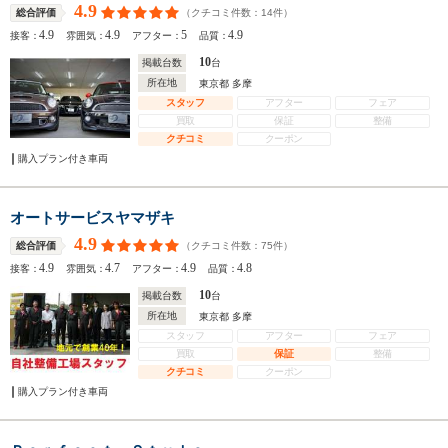
4.9
（クチコミ件数：
14
件）
総合評価
4.9
4.9
5
4.9
接客：
雰囲気：
アフター：
品質：
10
掲載台数
台
所在地
東京都 多摩
スタッフ
アフター
フェア
買取
保証
整備
クチコミ
クーポン
購入プラン付き車両
オートサービスヤマザキ
4.9
（クチコミ件数：
75
件）
総合評価
4.9
4.7
4.9
4.8
接客：
雰囲気：
アフター：
品質：
10
掲載台数
台
所在地
東京都 多摩
スタッフ
アフター
フェア
買取
保証
整備
クチコミ
クーポン
購入プラン付き車両