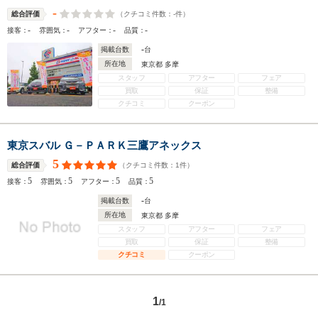
-
（クチコミ件数：
-
件）
総合評価
-
-
-
-
接客：
雰囲気：
アフター：
品質：
-
掲載台数
台
所在地
東京都 多摩
スタッフ
アフター
フェア
買取
保証
整備
クチコミ
クーポン
東京スバル Ｇ－ＰＡＲＫ三鷹アネックス
5
（クチコミ件数：
1
件）
総合評価
5
5
5
5
接客：
雰囲気：
アフター：
品質：
-
掲載台数
台
所在地
東京都 多摩
スタッフ
アフター
フェア
買取
保証
整備
クチコミ
クーポン
1
/1