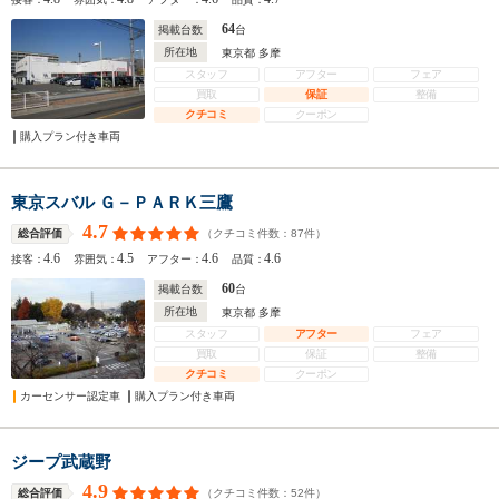
64
掲載台数
台
所在地
東京都 多摩
スタッフ
アフター
フェア
買取
保証
整備
クチコミ
クーポン
購入プラン付き車両
東京スバル Ｇ－ＰＡＲＫ三鷹
4.7
（クチコミ件数：
87
件）
総合評価
4.6
4.5
4.6
4.6
接客：
雰囲気：
アフター：
品質：
60
掲載台数
台
所在地
東京都 多摩
スタッフ
アフター
フェア
買取
保証
整備
クチコミ
クーポン
カーセンサー認定車
購入プラン付き車両
ジープ武蔵野
4.9
（クチコミ件数：
52
件）
総合評価