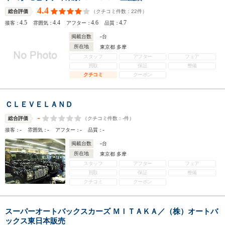
4.4
（クチコミ件数：
22
件）
総合評価
4.5
4.4
4.6
4.7
接客：
雰囲気：
アフター：
品質：
-
掲載台数
台
所在地
東京都 多摩
スタッフ
アフター
フェア
買取
保証
整備
クチコミ
クーポン
ＣＬＥＶＥＬＡＮＤ
-
（クチコミ件数：
-
件）
総合評価
-
-
-
-
接客：
雰囲気：
アフター：
品質：
-
掲載台数
台
所在地
東京都 多摩
スタッフ
アフター
フェア
買取
保証
整備
クチコミ
クーポン
スーパーオートバックスカーズ ＭＩＴＡＫＡ／（株）オートバ
ックス東日本販売