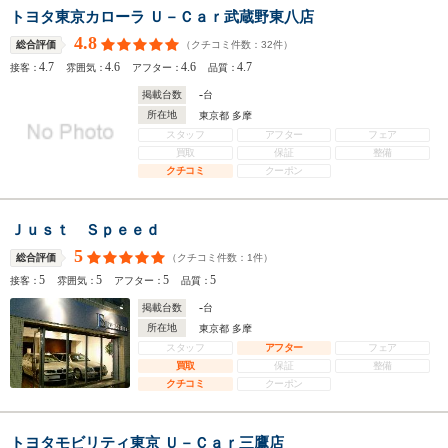
トヨタ東京カローラ Ｕ－Ｃａｒ武蔵野東八店
4.8
（クチコミ件数：
32
件）
総合評価
4.7
4.6
4.6
4.7
接客：
雰囲気：
アフター：
品質：
-
掲載台数
台
所在地
東京都 多摩
スタッフ
アフター
フェア
買取
保証
整備
クチコミ
クーポン
Ｊｕｓｔ Ｓｐｅｅｄ
5
（クチコミ件数：
1
件）
総合評価
5
5
5
5
接客：
雰囲気：
アフター：
品質：
-
掲載台数
台
所在地
東京都 多摩
スタッフ
アフター
フェア
買取
保証
整備
クチコミ
クーポン
トヨタモビリティ東京 Ｕ－Ｃａｒ三鷹店